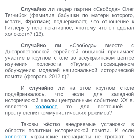
Случайно ли
лидер партии «Свобода» Олег
Тягнибок (фамилия бабушки по матери которого,
кстати,
Фротман
) подчёркивает, что отношение к
Гитлеру у него негативное, «потому что он сделал
холокост»? (13).
Случайно ли
«Свобода» вместе с
Днепропетровской еврейской общиной принимает
участие в круглом столе во всеукраинском центре
изучения холокоста «Ткума», посвящённом
обсуждению моделей национальной исторической
памяти (февраль 2012 г.)?
И
случайно ли
на этом круглом столе
подчёркивалось, что если для западной
исторической школы центральным событием ХХ в.
является
холокост
, то для восточной –
преступления коммунистических режимов?
Таковы жёстко внедряемые установки в
области политики исторической памяти. И если
холокост
украинские неонацисты не трогают, то