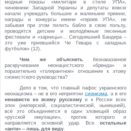
модные показы «милитари в стиле УПА»,
чиновники Западной Украины и депутаты вовсю
начали учреждать большие и маленькие премии,
награды и конкурсы имени «героев УПА», не
забывая при этом пилить бабло в свою пользу,
проводятся детские и молодёжные песенные
фестивали и «зарницы»… Сегодняшний Бандера –
это уже приевшийся Че Гевара с западных
футболок» (12).
Чем же объяснить
безнаказанное
раскручивание неонацистского «бренда» и
поразительно «толерантное» отношение к этому
сионистского руководства?
Дело в том, что главный пафос украинского
неонацизма – не в его неприятии
сионизма
, а в его
ненависти ко всему русскому
и к России всех
эпох (имперской, социалистической, нынешней),
всё это объединяется в один зловещий образ
«русской оккупации», против которого и
направляется основной удар. Все
остальные
«анти» – лишь для виду
.