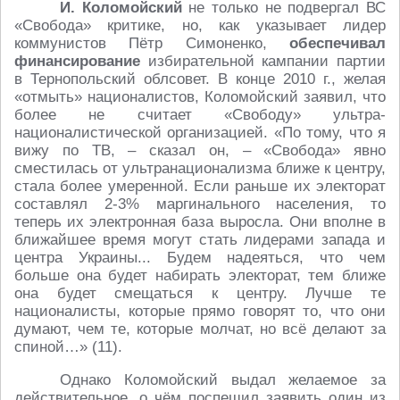
И. Коломойский
не только не подвергал ВС
«Свобода» критике, но, как указывает лидер
коммунистов Пётр Симоненко,
обеспечивал
финансирование
избирательной кампании партии
в Тернопольский облсовет. В конце 2010 г., желая
«отмыть» националистов, Коломойский заявил, что
более не считает «Свободу» ультра-
националистической организацией. «По тому, что я
вижу по ТВ, – сказал он, – «Свобода» явно
сместилась от ультранационализма ближе к центру,
стала более умеренной. Если раньше их электорат
составлял 2-3% маргинального населения, то
теперь их электронная база выросла. Они вполне в
ближайшее время могут стать лидерами запада и
центра Украины... Будем надеяться, что чем
больше она будет набирать электорат, тем ближе
она будет смещаться к центру. Лучше те
националисты, которые прямо говорят то, что они
думают, чем те, которые молчат, но всё делают за
спиной…» (11).
Однако Коломойский выдал желаемое за
действительное, о чём поспешил заявить один из