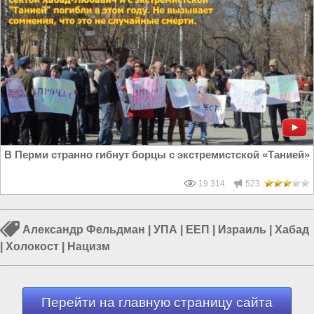
В Перми странно гибнут борцы с экстремистской «Танией»
19 314
523
Александр Фельдман
|
УПА
|
ЕЕП
|
Израиль
|
Хабад
|
Холокост
|
Нацизм
Перейти на главную страницу сайта