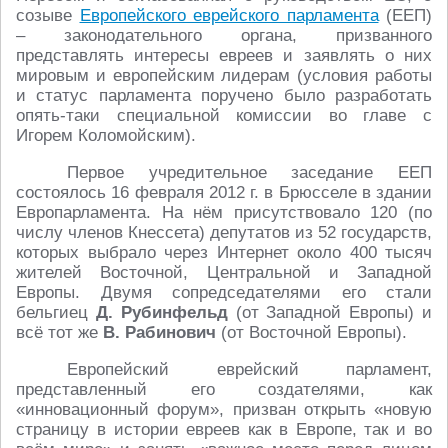
созыве
Европейского еврейского парламента
(ЕЕП)
– законодательного органа, призванного
представлять интересы евреев и заявлять о них
мировым и европейским лидерам (условия работы
и статус парламента поручено было разработать
опять-таки специальной комиссии во главе с
Игорем Коломойским).
Первое учредительное заседание ЕЕП
состоялось 16 февраля 2012 г. в Брюсселе в здании
Европарламента. На нём присутствовало 120 (по
числу членов Кнессета) депутатов из 52 государств,
которых выбрало через Интернет около 400 тысяч
жителей Восточной, Центральной и Западной
Европы. Двумя сопредседателями его стали
бельгиец
Д. Рубинфельд
(от Западной Европы) и
всё тот же
В. Рабинович
(от Восточной Европы).
Европейский еврейский парламент,
представленный его создателями, как
«инновационный форум», призван открыть «новую
страницу в истории евреев как в Европе, так и во