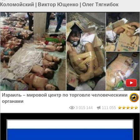
Коломойский
|
Виктор Ющенко
|
Олег Тягнибок
Израиль – мировой центр по торговле человеческими
органами
3 015 144
111 055