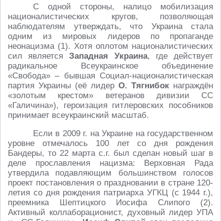
С одной стороны, налицо мобилизация
националистических кругов, позволяющая
наблюдателям утверждать, что Украина стала
одним из мировых лидеров по пропаганде
неонацизма (1). Хотя оплотом националистических
сил является
Западная Украина
, где действует
радикальное Всеукраинское объединение
«Свобода» – бывшая Социал-националистическая
партия Украины (её лидер
О. Тягнибок
награждён
«золотым крестом» ветеранов дивизии СС
«Галичина»), героизация гитлеровских пособников
принимает всеукраинский масштаб.
Если в 2009 г. на Украине на государственном
уровне отмечалось 100 лет со дня рождения
Бандеры, то 22 марта с.г. был сделан новый шаг в
деле прославления нацизма: Верховная Рада
утвердила подавляющим большинством голосов
проект постановления о праздновании в стране 120-
летия со дня рождения патриарха УГКЦ (с 1944 г.),
преемника Шептицкого Иосифа Слипого (2).
Активный коллаборационист, духовный лидер УПА