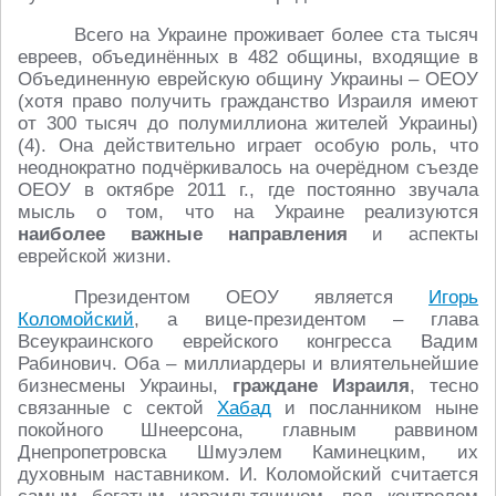
Всего на Украине проживает более ста тысяч
евреев, объединённых в 482 общины, входящие в
Объединенную еврейскую общину Украины – ОЕОУ
(хотя право получить гражданство Израиля имеют
от 300 тысяч до полумиллиона жителей Украины)
(4). Она действительно играет особую роль, что
неоднократно подчёркивалось на очерёдном съезде
ОЕОУ в октябре 2011 г., где постоянно звучала
мысль о том, что на Украине реализуются
наиболее важные направления
и аспекты
еврейской жизни.
Президентом ОЕОУ является
Игорь
Коломойский
, а вице-президентом – глава
Всеукраинского еврейского конгресса Вадим
Рабинович. Оба – миллиардеры и влиятельнейшие
бизнесмены Украины,
граждане Израиля
, тесно
связанные с сектой
Хабад
и посланником ныне
покойного Шнеерсона, главным раввином
Днепропетровска Шмуэлем Каминецким, их
духовным наставником. И. Коломойский считается