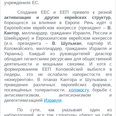
учреждениях ЕС.
Создание ЕЕС и ЕЕП привело к резкой
активизации и других еврейских структур
,
борющихся за влияние в Европе. Речь идёт о
Европейском еврейском конгрессе (президент –
В.
Кантор
, миллиардер, гражданин Израиля, России и
Швейцарии) и Евроазиатском еврейском конгрессе
(и.о. президента –
В. Шульман
, партнёр И.
Коломойского, миллиардер, гражданин Израиля и
Украины). Каждый из руководителей диаспор
обладает гигантскими ресурсами для общественной
деятельности и мощными связями. И хотя с
формированием ЕЕП Коломойский выбился в
лидеры, это не ослабило напористости его
«конкурентов». В планах Кантора и Шульмана –
проведение различных европейских форумов,
посвящённых толерантности,
холокосту
, борьбе с
антисемитизмом, антисионизмом и
делегитимизацией
Израиля
.
По сути, как указывает один из
наблюдателей, все три структуры «берут на себя