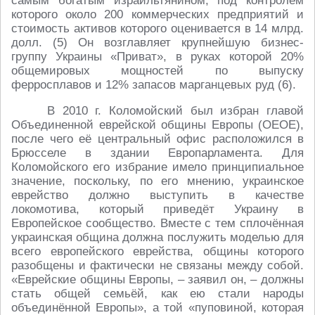
самым богатым израильтянином, под контролем
которого около 200 коммерческих предприятий и
стоимость активов которого оценивается в 14 млрд.
долл. (5) Он возглавляет крупнейшую бизнес-
группу Украины «Приват», в руках которой 20%
общемировых мощностей по выпуску
ферросплавов и 12% запасов марганцевых руд (6).
В 2010 г. Коломойский был избран главой
Объединенной еврейской общины Европы (ОЕОЕ),
после чего её центральный офис расположился в
Брюсселе в здании Европарламента. Для
Коломойского его избрание имело принципиальное
значение, поскольку, по его мнению, украинское
еврейство должно выступить в качестве
локомотива, который приведёт Украину в
Европейское сообщество. Вместе с тем сплочённая
украинская община должна послужить моделью для
всего европейского еврейства, общины которого
разобщены и фактически не связаны между собой.
«Еврейские общины Европы, – заявил он, – должны
стать общей семьёй, как ею стали народы
объединённой Европы», а той «пуповиной, которая