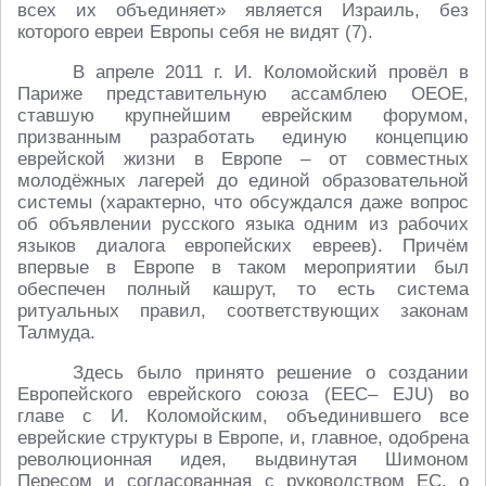
всех их объединяет» является Израиль, без
которого евреи Европы себя не видят (7).
В апреле 2011 г. И. Коломойский провёл в
Париже представительную ассамблею ОЕОЕ,
ставшую крупнейшим еврейским форумом,
призванным разработать единую концепцию
еврейской жизни в Европе – от совместных
молодёжных лагерей до единой образовательной
системы (характерно, что обсуждался даже вопрос
об объявлении русского языка одним из рабочих
языков диалога европейских евреев). Причём
впервые в Европе в таком мероприятии был
обеспечен полный кашрут, то есть система
ритуальных правил, соответствующих законам
Талмуда.
Здесь было принято решение о создании
Европейского еврейского союза (ЕЕС– EJU) во
главе с И. Коломойским, объединившего все
еврейские структуры в Европе, и, главное, одобрена
революционная идея, выдвинутая Шимоном
Пересом и согласованная с руководством ЕС, о