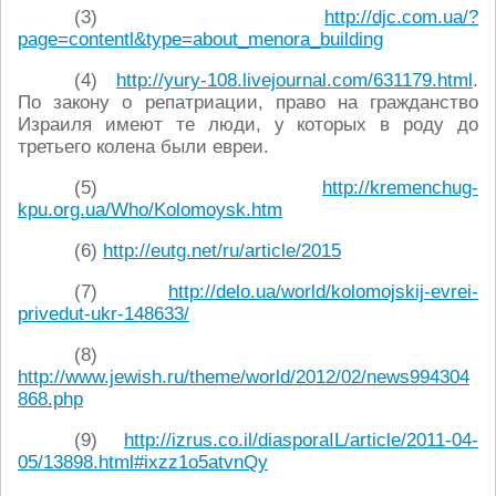
(3)
http://djc.com.ua/?
page=contentl&type=about_menora_building
(4)
http://yury-108.livejournal.com/631179.html
.
По закону о репатриации, право на гражданство
Израиля имеют те люди, у которых в роду до
третьего колена были евреи.
(5)
http://kremenchug-
kpu.org.ua/Who/Kolomoysk.htm
(6)
http://eutg.net/ru/article/2015
(7)
http://delo.ua/world/kolomojskij-evrei-
privedut-ukr-148633/
(8)
http://www.jewish.ru/theme/world/2012/02/news994304
868.php
(9)
http://izrus.co.il/diasporaIL/article/2011-04-
05/13898.html#ixzz1o5atvnQy