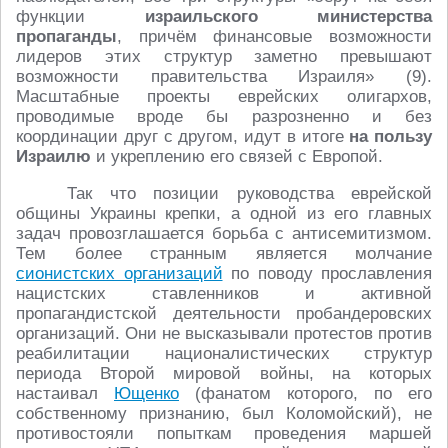
функции
израильского министерства
пропаганды
, причём финансовые возможности
лидеров этих структур заметно превышают
возможности правительства Израиля» (9).
Масштабные проекты еврейских олигархов,
проводимые вроде бы разрозненно и без
координации друг с другом, идут в итоге
на пользу
Израилю
и укреплению его связей с Европой.
Так что позиции руководства еврейской
общины Украины крепки, а одной из его главных
задач провозглашается борьба с антисемитизмом.
Тем более странным является молчание
сионистских организаций
по поводу прославления
нацистских ставленников и активной
пропагандистской деятельности пробандеровских
организаций. Они не высказывали протестов против
реабилитации националистических структур
периода Второй мировой войны, на которых
настаивал
Ющенко
(фанатом которого, по его
собственному признанию, был Коломойский), не
противостояли попыткам проведения маршей