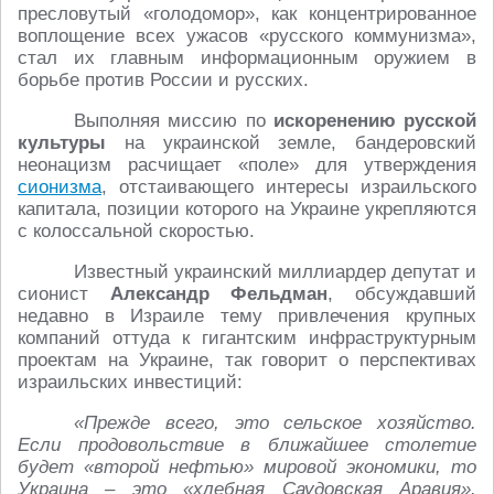
пресловутый «голодомор», как концентрированное
воплощение всех ужасов «русского коммунизма»,
стал их главным информационным оружием в
борьбе против России и русских.
Выполняя миссию по
искоренению русской
культуры
на украинской земле, бандеровский
неонацизм расчищает «поле» для утверждения
сионизма
, отстаивающего интересы израильского
капитала, позиции которого на Украине укрепляются
с колоссальной скоростью.
Известный украинский миллиардер депутат и
сионист
Александр Фельдман
, обсуждавший
недавно в Израиле тему привлечения крупных
компаний оттуда к гигантским инфраструктурным
проектам на Украине, так говорит о перспективах
израильских инвестиций:
«Прежде всего, это сельское хозяйство.
Если продовольствие в ближайшее столетие
будет «второй нефтью» мировой экономики, то
Украина – это «хлебная Саудовская Аравия».