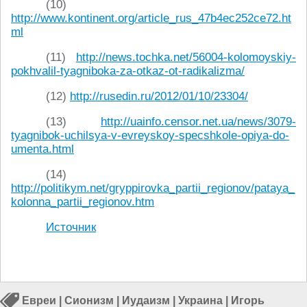
(10)
http://www.kontinent.org/article_rus_47b4ec252ce72.ht
ml
(11)
http://news.tochka.net/56004-kolomoyskiy-
pokhvalil-tyagniboka-za-otkaz-ot-radikalizma/
(12)
http://rusedin.ru/2012/01/10/23304/
(13)
http://uainfo.censor.net.ua/news/3079-
tyagnibok-uchilsya-v-evreyskoy-specshkole-opiya-do-
umenta.html
(14)
http://politikym.net/gryppirovka_partii_regionov/pataya_
kolonna_partii_regionov.htm
Источник
Евреи
|
Сионизм
|
Иудаизм
|
Украина
|
Игорь