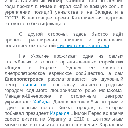
и «СС-Галичины»
Иосиф Слипой
свои последние
годы прожил в
Риме
и играл крайне важную роль в
укреплении позиций униатства и на Западе, и в
СССР. В настоящее время Католическая церковь
готовит его беатификацию.
С другой стороны, здесь быстро идёт
процесс расширения влияния и укрепления
политических позиций
сионистского капитала
.
На Украине проживает одна из самых
сплочённых и хорошо организованных
еврейских
общин
в Европе. Ядром её является
днепропетровское еврейское сообщество, а сам
Днепропетровск
рассматривается как духовный
центр
сионистов
, поскольку является родным
городом седьмого любавичского ребе Менахема-
Мендела-Шнеерсона и столичным центром
украинского
Хабада
. Днепропетровск был вторым и
единственным после Киева городом, в котором
побывал президент
Израиля
Шимон Перес во время
своего визита на Украину в 2010 г. Центральным
моментом его визита стало посещение Хоральной