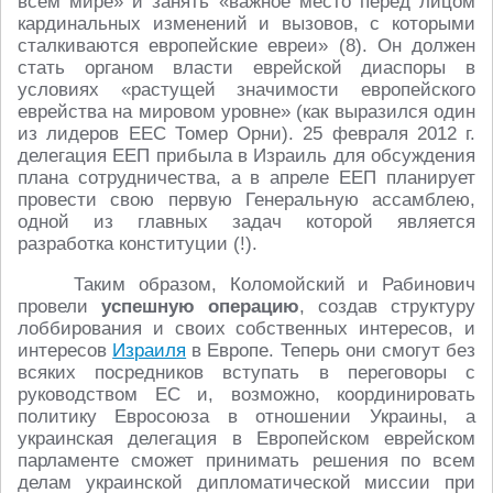
всём мире» и занять «важное место перед лицом
кардинальных изменений и вызовов, с которыми
сталкиваются европейские евреи» (8). Он должен
стать органом власти еврейской диаспоры в
условиях «растущей значимости европейского
еврейства на мировом уровне» (как выразился один
из лидеров ЕЕС Томер Орни). 25 февраля 2012 г.
делегация ЕЕП прибыла в Израиль для обсуждения
плана сотрудничества, а в апреле ЕЕП планирует
провести свою первую Генеральную ассамблею,
одной из главных задач которой является
разработка конституции (!).
Таким образом, Коломойский и Рабинович
провели
успешную операцию
, создав структуру
лоббирования и своих собственных интересов, и
интересов
Израиля
в Европе. Теперь они смогут без
всяких посредников вступать в переговоры с
руководством ЕС и, возможно, координировать
политику Евросоюза в отношении Украины, а
украинская делегация в Европейском еврейском
парламенте сможет принимать решения по всем
делам украинской дипломатической миссии при