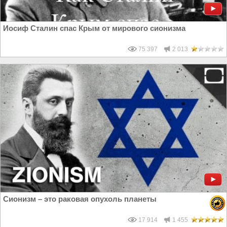
Иосиф Сталин спас Крым от мирового сионизма
75 397
2 013
Сионизм – это раковая опухоль планеты
17 914
1 455