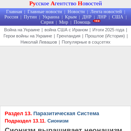
Ру
сское
А
гентство
Н
овостей
Главная
Главные новости
Новости
Лента новостей
|
|
|
|
Россия
Путин
Украина
Крым
ДНР
ЛНР
США
|
|
|
|
|
|
|
Сирия
Мир
Помощь
|
|
Война на Украине
|
война США с Ираном
|
Итоги 2025 года
|
Герои войны на Украине
|
Гренландия
|
Прошлое (История)
|
Николай Левашов
|
Популярные в соцсетях
Раздел 13.
Паразитическая Система
Подраздел 13.11.
Сионизм
Сионизм выращивает неонацизм