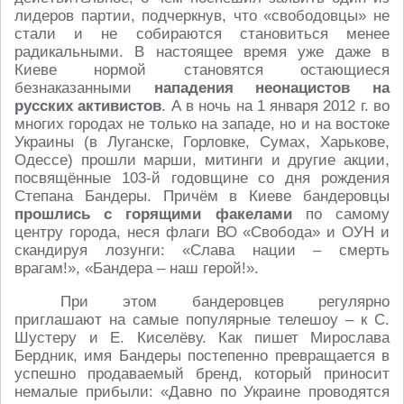
лидеров партии, подчеркнув, что «свободовцы» не
стали и не собираются становиться менее
радикальными. В настоящее время уже даже в
Киеве нормой становятся остающиеся
безнаказанными
нападения неонацистов на
русских активистов
. А в ночь на 1 января 2012 г. во
многих городах не только на западе, но и на востоке
Украины (в Луганске, Горловке, Сумах, Харькове,
Одессе) прошли марши, митинги и другие акции,
посвящённые 103-й годовщине со дня рождения
Степана Бандеры. Причём в Киеве бандеровцы
прошлись с горящими факелами
по самому
центру города, неся флаги ВО «Свобода» и ОУН и
скандируя лозунги: «Слава нации – смерть
врагам!», «Бандера – наш герой!».
При этом бандеровцев регулярно
приглашают на самые популярные телешоу – к С.
Шустеру и Е. Киселёву. Как пишет Мирослава
Бердник, имя Бандеры постепенно превращается в
успешно продаваемый бренд, который приносит
немалые прибыли: «Давно по Украине проводятся