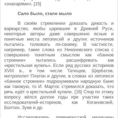
«знахарями». [15]
Сало было, стало мыло
В своём стремлении доказать дикость и
варварство, якобы царившее в Древней Руси,
некоторые авторы даже совершенно ясные и
понятные места летописей и других источников
пытались толковать по-своему. В частности,
например, такие слова из Никоновского списка с
совершенно понятным смыслом как «банное
строение» пытались расшифровать как
«крестильная купель». Если ряд русских историков
XVIII в., в том числе Татищев, Щербатов,
митрополит Платон и другие, в словах из летописи
«банное строение» подразумевали народную баню
как таковую, то И. Мартос стремился доказать, что
речь идёт о крестильной купели. [16] Спор по этому
вопросу вёлся долгие годы при участии таких
исследователей-историков, как Когановский,
Болтин, Зуев и др.
Исследователь древнерусской медицины