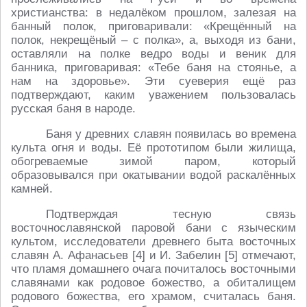
христианства: в недалёком прошлом, залезая на
банный полок, приговаривали: «Крещённый на
полок, некрещёный – с полка», а, выходя из бани,
оставляли на полке ведро воды и веник для
банника, приговаривая: «Тебе баня на стоянье, а
нам на здоровье». Эти суеверия ещё раз
подтверждают, каким уважением пользовалась
русская баня в народе.
Баня у древних славян появилась во времена
культа огня и воды. Её прототипом были жилища,
обогреваемые зимой паром, который
образовывался при окатывании водой раскалённых
камней.
Подтверждая тесную связь
восточнославянской паровой бани с языческим
культом, исследователи древнего быта восточных
славян А. Афанасьев [4] и И. Забелин [5] отмечают,
что пламя домашнего очага почиталось восточными
славянами как родовое божество, а обиталищем
родового божества, его храмом, считалась баня.