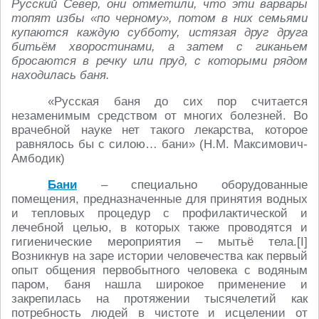
Русский Север, они отметили, что эти варвары
топят избы «по черному», потом в них семьями
купаются каждую субботу, истязая друг друга
битьём хворостинами, а затем с гиканьем
бросаются в речку или пруд, с которыми рядом
находилась баня.
«Русская баня до сих пор считается
незаменимым средством от многих болезней. Во
врачебной науке нет такого лекарства, которое
равнялось бы с силою… бани» (Н.М. Максимович-
Амбодик)
Бани
– специально оборудованные
помещения, предназначенные для принятия водных
и тепловых процедур с профилактической и
лечебной целью, в которых также проводятся и
гигиенические мероприятия – мытьё тела.[I]
Возникнув на заре истории человечества как первый
опыт общения первобытного человека с водяным
паром, баня нашла широкое применение и
закрепилась на протяжении тысячелетий как
потребность людей в чистоте и исцелении от