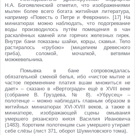
Н.А. Богоявленский отметил, что изображениями
мылен более всего богата житийная литература,
например «Повесть о Петре и Февронии». [17] На
миниатюрах можно наблюдать, что подогревание
воды производилось путём помещения в чан
раскалённых камней или горячих железных гирек.
Внутри бани показаны шайки, корцы, скамьи. Тело
растиралось «грубою» (мицелием древесного
гриба), соломой, мочалкой, ветвями
можжевельника.
Помывка в бане сопровождалась
обязательной сменой белья, ибо «чистое мытие и
частое переменяние платия вшам множиться не
дает» – сказано в «Вертограде» ещё в XVIII веке
(собрание В. Груздева, № 8). «Убрусец» –
полотенце – можно наблюдать главным образом в
житийных миниатюрах XVI-XVIII веков, а также в
миниатюре, изображающей сцены омывания
умершего рязанского князя Василия Ивановича
(1483). Коротким полотенцем сын умершего утирает
себе слёзы (лист 371, оборот Шумиловского тома).