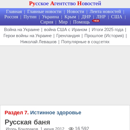
Ру
сское
А
гентство
Н
овостей
Главная
Главные новости
Новости
Лента новостей
|
|
|
|
Россия
Путин
Украина
Крым
ДНР
ЛНР
США
|
|
|
|
|
|
|
Сирия
Мир
Помощь
|
|
Война на Украине
|
война США с Ираном
|
Итоги 2025 года
|
Герои войны на Украине
|
Гренландия
|
Прошлое (История)
|
Николай Левашов
|
Популярные в соцсетях
Раздел 7.
Истинное здоровье
Русская баня
16 592
Игорь Кондраков
, 1 июня 2012