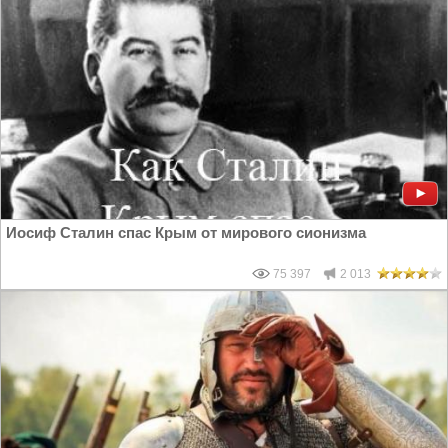
Иосиф Сталин спас Крым от мирового сионизма
75 397
2 013