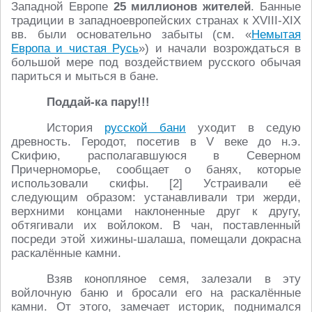
Западной Европе
25 миллионов жителей
. Банные
традиции в западноевропейских странах к XVIII-XIX
вв. были основательно забыты (см. «
Немытая
Европа и чистая Русь
») и начали возрождаться в
большой мере под воздействием русского обычая
париться и мыться в бане.
Поддай-ка пару!!!
История
русской бани
уходит в седую
древность. Геродот, посетив в V веке до н.э.
Скифию, располагавшуюся в Северном
Причерноморье, сообщает о банях, которые
использовали скифы. [2] Устраивали её
следующим образом: устанавливали три жерди,
верхними концами наклоненные друг к другу,
обтягивали их войлоком. В чан, поставленный
посреди этой хижины-шалаша, помещали докрасна
раскалённые камни.
Взяв конопляное семя, залезали в эту
войлочную баню и бросали его на раскалённые
камни. От этого, замечает историк, поднимался