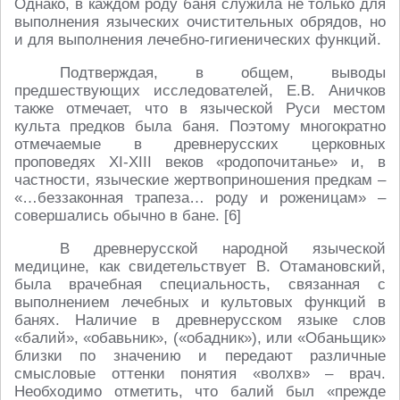
Однако, в каждом роду баня служила не только для
выполнения языческих очистительных обрядов, но
и для выполнения лечебно-гигиенических функций.
Подтверждая, в общем, выводы
предшествующих исследователей, Е.В. Аничков
также отмечает, что в языческой Руси местом
культа предков была баня. Поэтому многократно
отмечаемые в древнерусских церковных
проповедях XI-XIII веков «родопочитанье» и, в
частности, языческие жертвоприношения предкам –
«…беззаконная трапеза… роду и роженицам» –
совершались обычно в бане. [6]
В древнерусской народной языческой
медицине, как свидетельствует В. Отамановский,
была врачебная специальность, связанная с
выполнением лечебных и культовых функций в
банях. Наличие в древнерусском языке слов
«балий», «обавьник», («обадник»), или «Обаньщик»
близки по значению и передают различные
смысловые оттенки понятия «волхв» – врач.
Необходимо отметить, что балий был «прежде