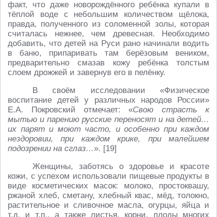
факт, что даже новорождённого ребёнка купали в
тёплой воде с небольшим количеством щёлока,
правда, полученного из соломенной золы, которая
считалась нежнее, чем древесная. Необходимо
добавить, что детей на Руси рано начинали водить
в баню, припаривать там берёзовым веником,
предварительно смазав кожу ребёнка толстым
слоем дрожжей и завернув его в пелёнку.
В своём исследовании «Физическое
воспитание детей у различных народов России»
Е.А. Покровский отмечает: «
Свою страсть к
мытью и парению русские переносят и на детей…
их парят и моют часто, и особенно при каждом
нездоровии, при каждом крике, при малейшем
подозрении на сглаз…
». [19]
Женщины, заботясь о здоровье и красоте
кожи, с успехом использовали пищевые продукты в
виде косметических масок: молоко, простоквашу,
ржаной хлеб, сметану, хлебный квас, мёд, толокно,
растительное и сливочное масла, огурцы, яйца и
т.д. и т.п., а также листья, корни, плоды многих