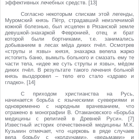
эффективных лечебных средств. [13]
Согласно некоторым спискам этой легенды,
Муромский князь Пётр, страдавший неизлечимой
кожной болезнью, был исцелен в Рязанской земле
девушкой-знахаркой Февронией, отец и брат
которой были бортниками, т.е. занимались
добыванием в лесах мёда диких пчёл. Осмотрев
«струпы и язвы» князя, знахарка велела жарко
истопить баню, вымыть больного и смазать ему те
части тела, «идее же суть струпы и язвы», мёдом
диких пчёл. В результате такого лечения больной
князь выздоровел – тело его стало «здраво и
гладко». [14]
С приходом христианства на Русь,
начинается борьба с языческими суевериями и
одновременно с народным врачеванием, что
отражено в монографии В. Отамановского «Борьба
медицины с религией в Древней Руси». [7]
Известный историк отечественной медицины М.К.
Кузьмин отмечает, что «церковь в ряде случаев
вела борьбу с «колдунами», «ведьмами» и