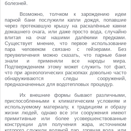
болезней.
Возможно, толчком к зарождению идеи
парной бани послужили капли дождя, попавшие
через протекавшую крышу на раскалённые камни
домашнего очага, или даже просто вода, случайно
влитая на очаг нашими далёкими предками.
Существует мнение, что первое использование
пара человеком связано с гейзерами. Без
преувеличения можно сказать, что парные бани
знали и применяли все народы мира.
Подтверждением этому может служить тот факт,
что при археологических раскопках довольно часто
обнаруживаются следы сооружений,
предназначенных для водотепловых процедур.
Их внешние формы бывают различными,
приспособленными к климатическим условиям и
используемому материалу, к традициям и образу
жизни людей, однако все эти сооружения имеют
примитивные или более усовершенствованные
конструкции для получения жара, источником
которого служили водяной пар, горячая вода, или