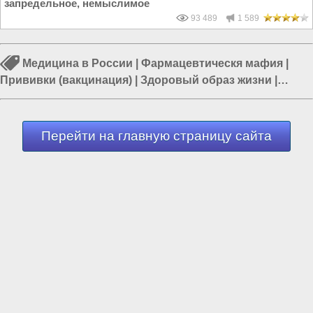
запредельное, немыслимое
93 489
1 589
Медицина в России
|
Фармацевтическя мафия
|
Прививки (вакцинация)
|
Здоровый образ жизни
|
Полезные советы
|
Украина и США
|
Наука в России
Перейти на главную страницу сайта