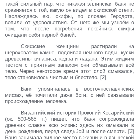
такой сильный пар, что никакая эллинская баня не
сравняется с той, какую он видел в скифской степи.
Наслаждаясь ею, скифы, по словам Геродота,
вопили от удовольствия. От него же мы узнаём о
том, что после погребения покойника скифы
очищали себя парной баней.
Скифские женщины растирали на
шероховатом камне, подливая немного воды, куски
древесины кипариса, кедра и ладана. Этим жидким
тестом с приятным запахом они обмазывали всё
тело. Через некоторое время этот слой смывался,
тело становилось чистым и блестело. [2]
Баня упоминалась в восточнославянских
мифах, её почитали даже боги, с ней связывали
происхождение человека.
Византийский историк Прокопий Кесарийский
(ок. 500-565 гг.) пишет, что баня сопровождала
древних славян всю жизнь: здесь их омывали в
день рождения, перед свадьбой и после смерти. [3]
Баня занимала видное место в жизни и в языческой