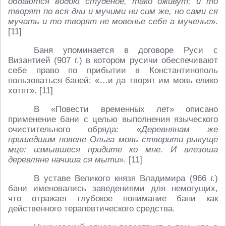
обдаются водою студеное, тако оживут; и то
творят по вся дни и мучими ни сим же, но сами ся
мучать и то творят не мовенье себе а мученье
».
[11]
Баня упоминается в договоре Руси с
Византией (907 г.) в котором русичи обеспечивают
себе право по прибытии в Константинополь
пользоваться баней: «…и да творят им мовь елико
хотят». [11]
В «Повести временных лет» описано
применение бани с целью выполнения языческого
очистительного обряда: «
Деревнянам же
пришедшим повеле Ольга мовь створити рыкуще
мце: измывшеся придите ко мне. И влезоша
деревляне начиша ся мыти
». [11]
В уставе Великого князя Владимира (966 г.)
бани именовались заведениями для немогущих,
что отражает глубокое понимание бани как
действенного терапевтического средства.