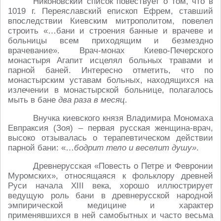
Никоновский список повествует о том, что в
1019 г. Переяславский епископ Ефрем, ставший
впоследствии Киевским митрополитом, повелел
строить «…бани и строения банные и врачеве и
больницы всем приходящим и безмездно
врачевание». Врач-монах Киево-Печерского
монастыря Агапит исцелял больных травами и
парной баней. Интересно отметить, что по
монастырским уставам больных, находящихся на
излечении в монастырской больнице, полагалось
мыть в бане
два раза в месяц
.
Внучка киевского князя Владимира Мономаха
Евпраксия (Зоя) – первая русская женщина-врач,
высоко отзывалась о терапевтическом действии
парной бани: «…
бодрит тело и веселит душу»
.
Древнерусская «Повесть о Петре и Февронии
Муромских», относящаяся к фольклору древней
Руси начала XIII века, хорошо иллюстрирует
ведущую роль бани в древнерусской народной
эмпирической медицине и характер
применявшихся в ней самобытных и часто весьма