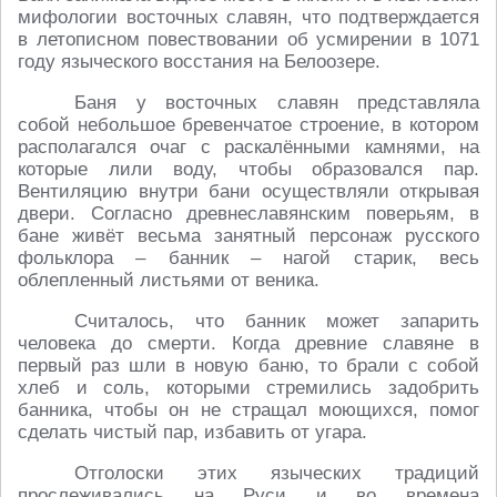
мифологии восточных славян, что подтверждается
в летописном повествовании об усмирении в 1071
году языческого восстания на Белоозере.
Баня у восточных славян представляла
собой небольшое бревенчатое строение, в котором
располагался очаг с раскалёнными камнями, на
которые лили воду, чтобы образовался пар.
Вентиляцию внутри бани осуществляли открывая
двери. Согласно древнеславянским поверьям, в
бане живёт весьма занятный персонаж русского
фольклора – банник – нагой старик, весь
облепленный листьями от веника.
Считалось, что банник может запарить
человека до смерти. Когда древние славяне в
первый раз шли в новую баню, то брали с собой
хлеб и соль, которыми стремились задобрить
банника, чтобы он не стращал моющихся, помог
сделать чистый пар, избавить от угара.
Отголоски этих языческих традиций
прослеживались на Руси и во времена