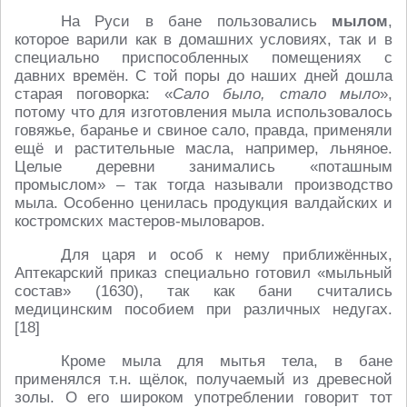
На Руси в бане пользовались
мылом
,
которое варили как в домашних условиях, так и в
специально приспособленных помещениях с
давних времён. С той поры до наших дней дошла
старая поговорка: «
Сало было, стало мыло
»,
потому что для изготовления мыла использовалось
говяжье, баранье и свиное сало, правда, применяли
ещё и растительные масла, например, льняное.
Целые деревни занимались «поташным
промыслом» – так тогда называли производство
мыла. Особенно ценилась продукция валдайских и
костромских мастеров-мыловаров.
Для царя и особ к нему приближённых,
Аптекарский приказ специально готовил «мыльный
состав» (1630), так как бани считались
медицинским пособием при различных недугах.
[18]
Кроме мыла для мытья тела, в бане
применялся т.н. щёлок, получаемый из древесной
золы. О его широком употреблении говорит тот