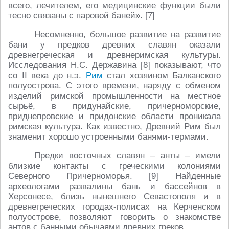
всего, лечителем, его медицинские функции были
тесно связаны с паровой баней». [7]
Несомненно, большое развитие на развитие
бани у предков древних славян оказали
древнегреческая и древнеримская культуры.
Исследования Н.С. Державина [8] показывают, что
со II века до н.э.
Рим
стал хозяином Балканского
полуострова. С этого времени, наряду с обменом
изделий римской промышленности на местное
сырьё, в придунайские, причерноморские,
приднепровские и придонские области проникала
римская культура. Как известно, Древний Рим был
знаменит хорошо устроенными банями-термами.
Предки восточных славян – анты – имели
близкие контакты с греческими колониями
Северного Причерноморья. [9] Найденные
археологами развалины бань и бассейнов в
Херсонесе, близь нынешнего Севастополя и в
древнегреческих городах-полисах на Керченском
полуострове, позволяют говорить о знакомстве
антов с банными обычаями древних греков.