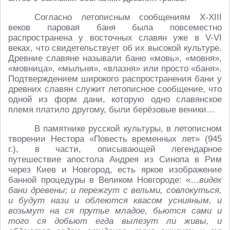
Согласно летописным сообщениям X-XIII
веков паровая баня была повсеместно
распространена у восточных славян уже в V-VI
веках, что свидетельствует об их высокой культуре.
Древние славяне называли баню «мовь», «мовня»,
«мовница», «мыльня», «влазня» или просто «баня».
Подтверждением широкого распространения бани у
древних славян служит летописное сообщение, что
одной из форм дани, которую одно славянское
племя платило другому, были берёзовые веники…
В памятнике русской культуры, в летописном
творении Нестора «Повесть временных лет» (945
г.), в части, описывающей легендарное
путешествие апостола Андрея из Синопа в Рим
через Киев и Новгород, есть яркое изображение
банной процедуры в Великом Новгороде: «…
видех
бани древены; и пережгут с вельми, совлокуться,
и будут нази и облеются квасом уснияным, и
возьмут на ся прутье младое, бьются сами и
того ся добьют егда вылезут ли живы, и