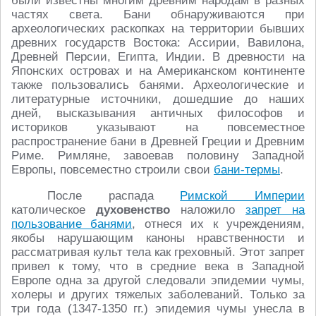
были известны многим древним народам в разных
частях света. Бани обнаруживаются при
археологических раскопках на территории бывших
древних государств Востока: Ассирии, Вавилона,
Древней Персии, Египта, Индии. В древности на
Японских островах и на Американском континенте
также пользовались банями. Археологические и
литературные источники, дошедшие до наших
дней, высказывания античных философов и
историков указывают на повсеместное
распространение бани в Древней Греции и Древним
Риме. Римляне, завоевав половину Западной
Европы, повсеместно строили свои
бани-термы
.
После распада
Римской Империи
католическое
духовенство
наложило
запрет на
пользование банями
, отнеся их к учреждениям,
якобы нарушающим каноны нравственности и
рассматривая культ тела как греховный. Этот запрет
привел к тому, что в средние века в Западной
Европе одна за другой следовали эпидемии чумы,
холеры и других тяжелых заболеваний. Только за
три года (1347-1350 гг.) эпидемия чумы унесла в