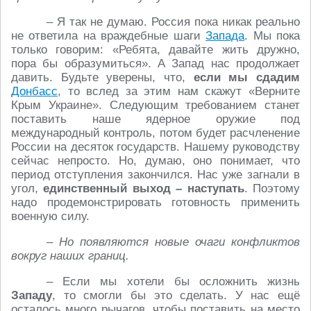
– Я так не думаю. Россия пока никак реально
не ответила на враждебные шаги
Запада
. Мы пока
только говорим: «Ребята, давайте жить дружно,
пора бы образумиться». А Запад нас продолжает
давить. Будьте уверены, что,
если мы сдадим
Донбасс
, то вслед за этим нам скажут «Верните
Крым Украине». Следующим требованием станет
поставить наше ядерное оружие под
международный контроль, потом будет расчленение
России на десяток государств. Нашему руководству
сейчас непросто. Но, думаю, оно понимает, что
период отступления закончился. Нас уже загнали в
угол,
единственный выход – наступать
. Поэтому
надо продемонстрировать готовность применить
военную силу.
– Но появляются новые очаги конфликтов
вокруг наших границ.
– Если мы хотели бы осложнить жизнь
Западу
, то смогли бы это сделать. У нас ещё
осталось много рычагов, чтобы поставить на место