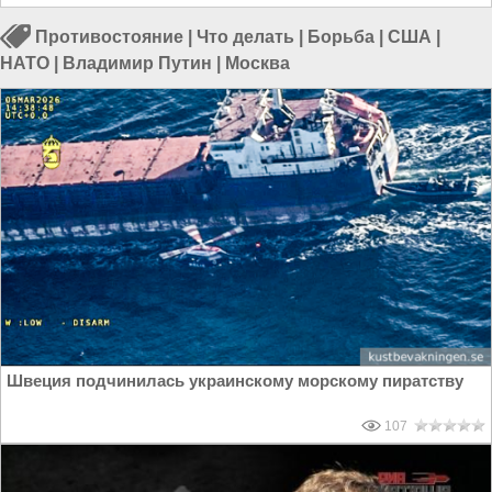
Противостояние
|
Что делать
|
Борьба
|
США
|
НАТО
|
Владимир Путин
|
Москва
Швеция подчинилась украинскому морскому пиратству
107