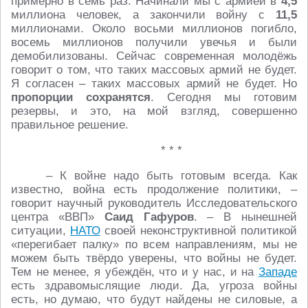
примерно в семь раз. Начинали мы с армией в
4,5
миллиона человек, а закончили войну с
11,5
миллионами. Около восьми миллионов погибло,
восемь миллионов получили увечья и были
демобилизованы. Сейчас современная молодёжь
говорит о том, что таких массовых армий не будет.
Я согласен – таких массовых армий не будет. Но
пропорции сохранятся
. Сегодня мы готовим
резервы, и это, на мой взгляд, совершенно
правильное решение.
* * *
– К войне надо быть готовым всегда. Как
известно, война есть продолжение политики, –
говорит научный руководитель Исследовательского
центра «ВВП»
Саид Гафуров
. – В нынешней
ситуации,
НАТО
своей неконструктивной политикой
«перегибает палку» по всем направлениям, мы не
можем быть твёрдо уверены, что войны не будет.
Тем не менее, я убеждён, что и у нас, и на
Западе
есть здравомыслящие люди. Да, угроза войны
есть, но думаю, что будут найдены не силовые, а