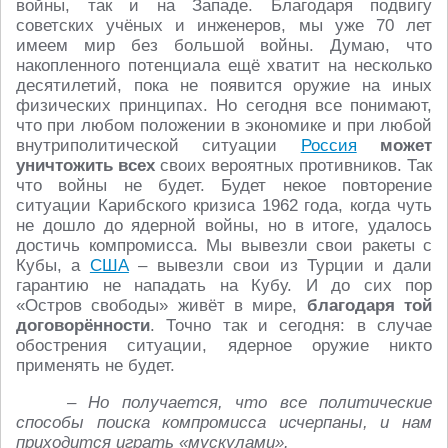
войны, так и на Западе. Благодаря подвигу
советских учёных и инженеров, мы уже 70 лет
имеем мир без большой войны. Думаю, что
накопленного потенциала ещё хватит на несколько
десятилетий, пока не появится оружие на иных
физических принципах. Но сегодня все понимают,
что при любом положении в экономике и при любой
внутриполитической ситуации
Россия
может
уничтожить всех
своих вероятных противников. Так
что войны не будет. Будет некое повторение
ситуации Карибского кризиса 1962 года, когда чуть
не дошло до ядерной войны, но в итоге, удалось
достичь компромисса. Мы вывезли свои ракеты с
Кубы, а
США
– вывезли свои из Турции и дали
гарантию не нападать на Кубу. И до сих пор
«Остров свободы» живёт в мире,
благодаря той
договорённости
. Точно так и сегодня: в случае
обострения ситуации, ядерное оружие никто
применять не будет.
– Но получается, что все политические
способы поиска компромисса исчерпаны, и нам
приходится играть «мускулами».