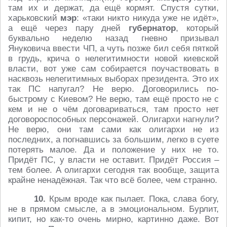
там их и держат, да ещё кормят. Спустя сутки,
харьковский
мэр
: «таки никто никуда уже не идёт»,
а ещё через пару дней
губернатор
, который
буквально неделю назад гневно призывал
Януковича ввести ЧП, а чуть позже бил себя пяткой
в грудь, крича о нелегитимности новой киевской
власти, вот уже сам собирается поучаствовать в
насквозь нелегитимных выборах президента. Это их
так ПС напугал? Не верю. Договорились по-
быстрому с Киевом? Не верю, там ещё просто не с
кем и не о чём договариваться, там просто нет
договороспособных персонажей. Олигархи нагнули?
Не верю, они там сами как олигархи не из
последних, а погнавшись за большим, легко в суете
потерять малое. Да и положение у них не то.
Придёт ПС, у власти не оставит. Придёт Россия –
тем более. А олигархи сегодня так вообще, защита
крайне ненадёжная. Так что всё более, чем странно.
10.
Крым вроде как пылает. Пока, слава богу,
не в прямом смысле, а в эмоциональном. Бурлит,
кипит, но как-то очень мирно, картинно даже. Вот