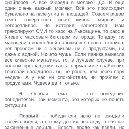
снайперов. А все очереди в молоко? Да. И ещё
один очень важный момент. Всё это происходит
буквально на паре улиц и площадей. Совсем рядом
течёт совершенно иная жизнь, мирная и
неторопливая. Но истерия нагнетается. Нам
транслируют СМИ то хаос на Львовщине, то хаос в
Киеве с массовым бегством из города. То вдруг по
мановению волшебной палочки всё снова спокойно,
нет проблем ни с бензином, ни с продуктами, ни
даже с водкой.
Но это чушь
. Если паника вынесла
все киевские магазины, то, в лучшем случае, при
полном прекращении хаоса нормальное снабжение
торговли наладилось бы не ранее, чем через пару
недель. А у нас ни спокойствия, ни проблем с
продуктами. Чудеса да и только.
6.
Особая тема – это поведение
победителей. Три момента, без которых не понять
ситуации.
Первый
– победителя явно не ожидали
своей победы, а потому до сих пор ведут себя как
законченные дебилы. Власть вроде как взяли, но