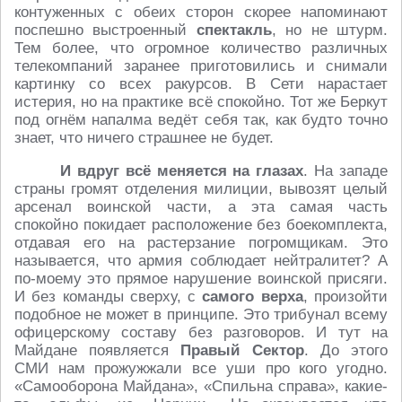
контуженных с обеих сторон скорее напоминают
поспешно выстроенный
спектакль
, но не штурм.
Тем более, что огромное количество различных
телекомпаний заранее приготовились и снимали
картинку со всех ракурсов. В Сети нарастает
истерия, но на практике всё спокойно. Тот же Беркут
под огнём напалма ведёт себя так, как будто точно
знает, что ничего страшнее не будет.
И вдруг всё меняется на глазах
. На западе
страны громят отделения милиции, вывозят целый
арсенал воинской части, а эта самая часть
спокойно покидает расположение без боекомплекта,
отдавая его на растерзание погромщикам. Это
называется, что армия соблюдает нейтралитет? А
по-моему это прямое нарушение воинской присяги.
И без команды сверху, с
самого верха
, произойти
подобное не может в принципе. Это трибунал всему
офицерскому составу без разговоров. И тут на
Майдане появляется
Правый Сектор
. До этого
СМИ нам прожужжали все уши про кого угодно.
«Самооборона Майдана», «Спильна справа», какие-