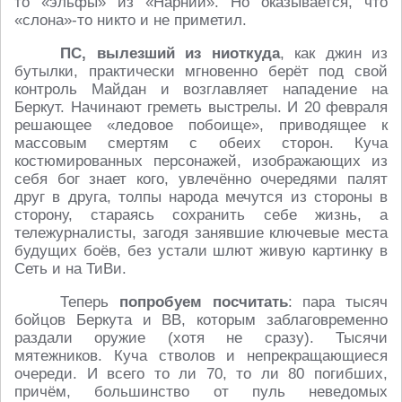
то «эльфы» из «Нарнии». Но оказывается, что
«слона»-то никто и не приметил.
ПС, вылезший из ниоткуда
, как джин из
бутылки, практически мгновенно берёт под свой
контроль Майдан и возглавляет нападение на
Беркут. Начинают греметь выстрелы. И 20 февраля
решающее «ледовое побоище», приводящее к
массовым смертям с обеих сторон. Куча
костюмированных персонажей, изображающих из
себя бог знает кого, увлечённо очередями палят
друг в друга, толпы народа мечутся из стороны в
сторону, стараясь сохранить себе жизнь, а
тележурналисты, загодя занявшие ключевые места
будущих боёв, без устали шлют живую картинку в
Сеть и на ТиВи.
Теперь
попробуем посчитать
: пара тысяч
бойцов Беркута и ВВ, которым заблаговременно
раздали оружие (хотя не сразу). Тысячи
мятежников. Куча стволов и непрекращающиеся
очереди. И всего то ли 70, то ли 80 погибших,
причём, большинство от пуль неведомых