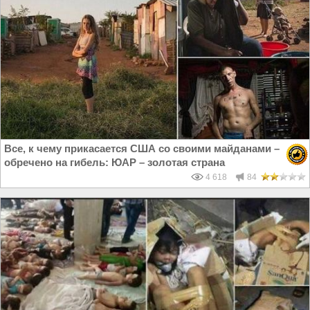
Все, к чему прикасается США со своими майданами –
обречено на гибель: ЮАР – золотая страна
4 618
84