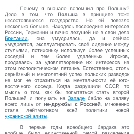
Почему я вначале вспомнил про Польшу?
Дело в том, что
Польша
в принципе тоже
несостоявшееся государство. Но ей повезло
несколько больше. Находясь посередине интересов
России, Германии и вечно лезущей не в свои дела
Британии
, она умудрилась, да и сейчас
умудряется, эксплуатировать своё сидение между
стульями, потихоньку используя более успешных
соседей и тем более удалённых Игроков,
продаваясь за удовлетворение их интересов на
этом геополитическом пятачке. Естественно, столь
серьёзный и многолетний успех польских разводок
не мог не отразиться на ментальности её юго-
восточного соседа. Когда разрушили СССР, то
мысль о том, как бы попытаться стать второй
Польшей и получать на
Западе
бабло на халяву
всего лишь от
не-дружбы с Россией
, мгновенно
стала лейтмотивом всей политики новой
украинской элиты
.
В первые годы всеобщего бардака это
вообще было единственной темой разделения