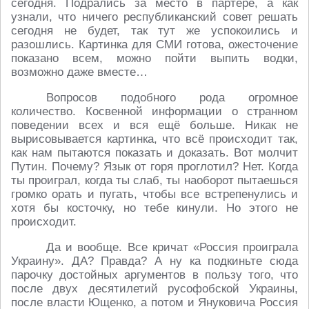
сегодня. Подрались за место в партере, а как
узнали, что ничего республиканский совет решать
сегодня не будет, так тут же успокоились и
разошлись. Картинка для СМИ готова, ожесточение
показано всем, можно пойти выпить водки,
возможно даже вместе…
Вопросов подобного рода огромное
количество. Косвенной информации о странном
поведении всех и вся ещё больше. Никак не
вырисовывается картинка, что всё происходит так,
как нам пытаются показать и доказать. Вот молчит
Путин. Почему? Язык от горя проглотил? Нет. Когда
ты проиграл, когда ты слаб, ты наоборот пытаешься
громко орать и пугать, чтобы все встрепенулись и
хотя бы косточку, но тебе кинули. Но этого не
происходит.
Да и вообще. Все кричат «Россия проиграла
Украину». ДА? Правда? А ну ка подкиньте сюда
парочку достойных аргументов в пользу того, что
после двух десятилетий русофобской Украины,
после власти Ющенко, а потом и Януковича Россия