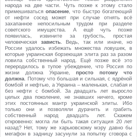
народа на две части. Чуть позже к этому стало
примешиваться
опасение
, что быстро богатеющий
от нефти сосед может при случае отнять всё
захапанное непосильным трудом при разделе
советского имущества. А ещё чуть позже
появилась, извините за грубость, простая
человеческая
зависть
. Ведь, так или иначе, но
России удалось избежать множества ловушек, в
которые украинская борзеющая элита раз за разом
ловила собственный народ. Ещё позже всё это
переродилось в тупое убеждение, что Россия по
жизни должна Украине,
просто потому что
должна
. Потому что большая и сильная, с ядрёной
бомбой и нефтью, а Украина – маленькая, слабая и
без нефти с бомбой. За двадцать лет выросло
целых два поколение, не знавших ничего, кроме
этих постоянных мантр украинской элиты. Ибо
только они и позволяли дурачить и грабить
собственный народ двадцать лет. Скажем
откровенно: могла ли быть такая ситуация 20 лет
назад? Нет, тому же харьковскому мэру давно бы
мегафон в задницу засунули за попытку сговора с