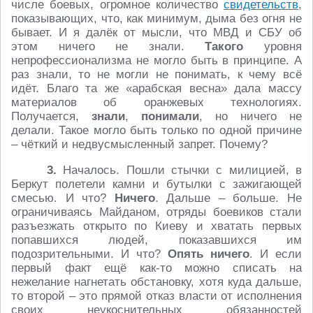
числе боевых, огромное количество
свидетельств
,
показывающих, что, как минимум, дыма без огня не
бывает. И я далёк от мысли, что МВД и СБУ об
этом ничего не знали.
Такого
уровня
непрофессионализма не могло быть в принципе. А
раз знали, то не могли не понимать, к чему всё
идёт. Благо та же «арабская весна» дала массу
материалов об оранжевых технологиях.
Получается,
знали
,
понимали
, но ничего не
делали. Такое могло быть только по одной причине
– чёткий и недвусмысленный запрет. Почему?
3.
Началось. Пошли стычки с милицией, в
Беркут полетели камни и бутылки с зажигающей
смесью. И что?
Ничего
. Дальше – больше. Не
ограничиваясь Майданом, отряды боевиков стали
разъезжать открыто по Киеву и хватать первых
попавшихся людей, показавшихся им
подозрительными. И что?
Опять ничего
. И если
первый факт ещё как-то можно списать на
нежелание нагнетать обстановку, хотя куда дальше,
то второй – это прямой отказ власти от исполнения
своих неукоснительных обязанностей