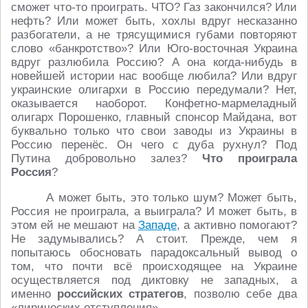
сможет что-то проиграть. ЧТО? Газ закончился? Или
нефть? Или может быть, хохлы вдруг несказанно
разбогатели, а не трясущимися губами повторяют
слово «банкротство»? Или Юго-восточная Украина
вдруг разлюбила Россию? А она когда-нибудь в
новейшей истории нас вообще любила? Или вдруг
украинские олигархи в Россию передумали? Нет,
оказывается наоборот. Конфетно-мармеладный
олигарх Порошенко, главный спонсор Майдана, вот
буквально только что свои заводы из Украины в
Россию перенёс. Он чего с дуба рухнул? Под
Путина добровольно залез?
Что проиграла
Россия
?
А может быть, это только шум? Может быть,
Россия не проиграла, а выиграла? И может быть, в
этом ей не мешают на
Западе
, а активно помогают?
Не задумывались? А стоит. Прежде, чем я
попытаюсь обосновать парадоксальный вывод о
том, что почти всё происходящее на Украине
осуществляется под диктовку не западных, а
именно
российских стратегов
, позволю себе два
«лирических отступления».