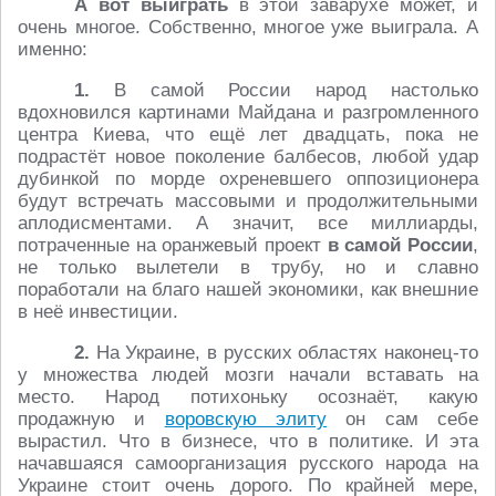
А вот выиграть
в этой заварухе может, и
очень многое. Собственно, многое уже выиграла. А
именно:
1.
В самой России народ настолько
вдохновился картинами Майдана и разгромленного
центра Киева, что ещё лет двадцать, пока не
подрастёт новое поколение балбесов, любой удар
дубинкой по морде охреневшего оппозиционера
будут встречать массовыми и продолжительными
аплодисментами. А значит, все миллиарды,
потраченные на оранжевый проект
в самой России
,
не только вылетели в трубу, но и славно
поработали на благо нашей экономики, как внешние
в неё инвестиции.
2.
На Украине, в русских областях наконец-то
у множества людей мозги начали вставать на
место. Народ потихоньку осознаёт, какую
продажную и
воровскую элиту
он сам себе
вырастил. Что в бизнесе, что в политике. И эта
начавшаяся самоорганизация русского народа на
Украине стоит очень дорого. По крайней мере,