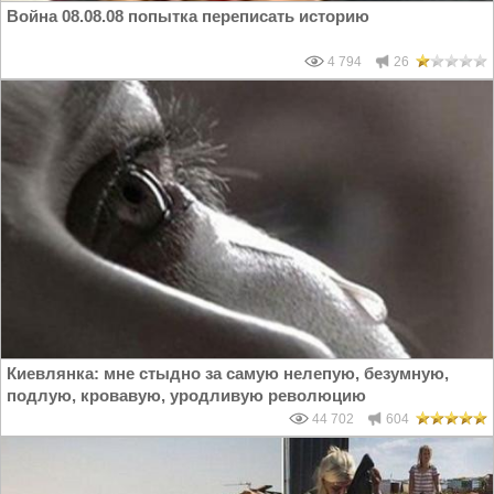
Война 08.08.08 попытка переписать историю
4 794
26
Киевлянка: мне стыдно за самую нелепую, безумную,
подлую, кровавую, уродливую революцию
44 702
604