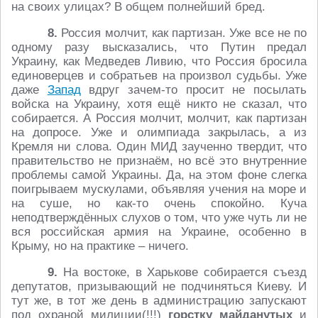
на своих улицах? В общем полнейший бред.
8.
Россия молчит, как партизан. Уже все не по
одному разу высказались, что Путин предал
Украину, как Медведев Ливию, что Россия бросила
единоверцев и собратьев на произвол судьбы. Уже
даже
Запад
вдруг зачем-то просит не посылать
войска на Украину, хотя ещё никто не сказал, что
собирается. А Россия молчит, молчит, как партизан
на допросе. Уже и олимпиада закрылась, а из
Кремля ни слова. Один МИД заученно твердит, что
правительство не признаём, но всё это внутренние
проблемы самой Украины. Да, на этом фоне слегка
поигрываем мускулами, объявляя учения на море и
на суше, но как-то очень спокойно. Куча
неподтверждённых слухов о том, что уже чуть ли не
вся российская армия на Украине, особенно в
Крыму, но на практике – ничего.
9.
На востоке, в Харькове собирается съезд
депутатов, призывающий не подчиняться Киеву. И
тут же, в тот же день в администрацию запускают
под охраной милиции(!!!)
горстку майданутых
и