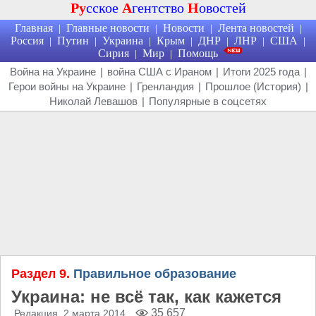
Ру
сское
А
гентство
Н
овостей
Главная
Главные новости
Новости
Лента новостей
|
|
|
|
Россия
Путин
Украина
Крым
ДНР
ЛНР
США
|
|
|
|
|
|
|
Сирия
Мир
Помощь
|
|
Война на Украине
|
война США с Ираном
|
Итоги 2025 года
|
Герои войны на Украине
|
Гренландия
|
Прошлое (История)
|
Николай Левашов
|
Популярные в соцсетях
Раздел 9.
Правильное образование
Украина: не всё так, как кажется
35 657
Редакция
, 2 марта 2014