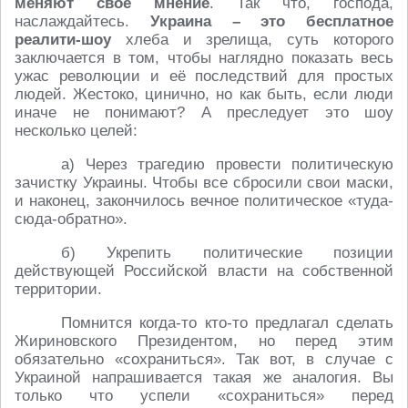
меняют своё мнение
. Так что, господа,
наслаждайтесь.
Украина – это бесплатное
реалити-шоу
хлеба и зрелища, суть которого
заключается в том, чтобы наглядно показать весь
ужас революции и её последствий для простых
людей. Жестоко, цинично, но как быть, если люди
иначе не понимают? А преследует это шоу
несколько целей:
а) Через трагедию провести политическую
зачистку Украины. Чтобы все сбросили свои маски,
и наконец, закончилось вечное политическое «туда-
сюда-обратно».
б) Укрепить политические позиции
действующей Российской власти на собственной
территории.
Помнится когда-то кто-то предлагал сделать
Жириновского Президентом, но перед этим
обязательно «сохраниться». Так вот, в случае с
Украиной напрашивается такая же аналогия. Вы
только что успели «сохраниться» перед