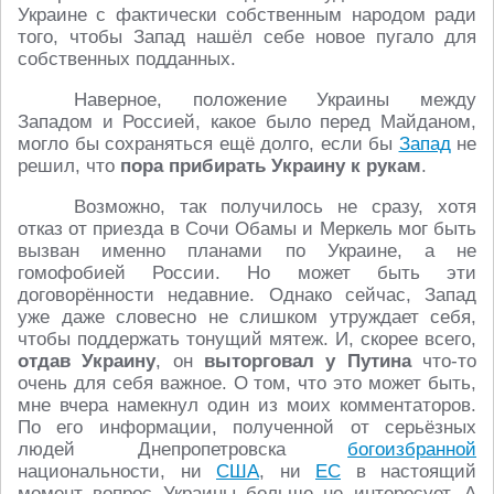
Украине с фактически собственным народом ради
того, чтобы Запад нашёл себе новое пугало для
собственных подданных.
Наверное, положение Украины между
Западом и Россией, какое было перед Майданом,
могло бы сохраняться ещё долго, если бы
Запад
не
решил, что
пора прибирать Украину к рукам
.
Возможно, так получилось не сразу, хотя
отказ от приезда в Сочи Обамы и Меркель мог быть
вызван именно планами по Украине, а не
гомофобией России. Но может быть эти
договорённости недавние. Однако сейчас, Запад
уже даже словесно не слишком утруждает себя,
чтобы поддержать тонущий мятеж. И, скорее всего,
отдав Украину
, он
выторговал у Путина
что-то
очень для себя важное. О том, что это может быть,
мне вчера намекнул один из моих комментаторов.
По его информации, полученной от серьёзных
людей Днепропетровска
богоизбранной
национальности, ни
США
, ни
ЕС
в настоящий
момент вопрос Украины больше не интересует. А