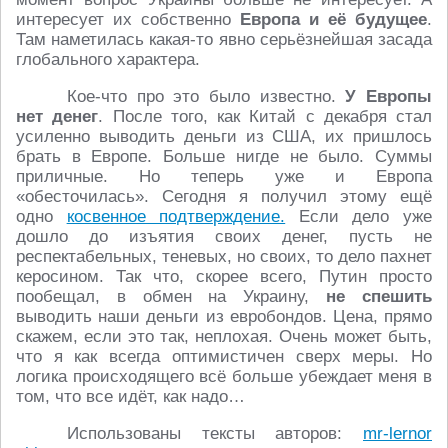
интересует их собственно
Европа и её будущее
.
Там наметилась какая-то явно серьёзнейшая засада
глобального характера.
Кое-что про это было известно.
У Европы
нет денег
. После того, как Китай с декабря стал
усиленно выводить деньги из США, их пришлось
брать в Европе. Больше нигде не было. Суммы
приличные. Но теперь уже и Европа
«обесточилась». Сегодня я получил этому ещё
одно
косвенное подтверждение.
Если дело уже
дошло до изъятия своих денег, пусть не
респектабельных, теневых, но своих, то дело пахнет
керосином. Так что, скорее всего, Путин просто
пообещал, в обмен на Украину,
не спешить
выводить наши деньги из евробондов. Цена, прямо
скажем, если это так, неплохая. Очень может быть,
что я как всегда оптимистичен сверх меры. Но
логика происходящего всё больше убеждает меня в
том, что все идёт, как надо…
Использованы тексты авторов:
mr-lernor