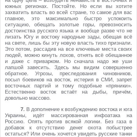
на одну цель – возбудить ненависть в восточных и
южных регионах. Постойте. Но если вы хотите
захватить власть во всей стране, то самое для вас
главное, это максимально быстро успокоить
ситуацию, обещать золотые горы, превозносить
достоинства русского языка и вообще разве что не
лизать Югу и востоку народные зады, обещая всё
на свете, лишь бы эту новую власть тихо признали.
Это потом, рассадив на все ключевые места своих
людей, можно кинуть лохов, отнять всё обещанное
и даже с приварком. Но сначала надо же уши
лапшой завесить. Здесь мы видим совершенно
обратное. Угрозы, преследования чиновников,
посыл боевиков на восток, истерия в СМИ, запрет
восточных партий и тому подобные «пряники».
Естественно восток встаёт на дыбы, причём,
довольно массово.
7.
В дополнение к возбуждению востока и юга
Украины, идёт массированная инфоатака на
Россию. Опять против всякой логики. Без газа в
добавок к отсутствию денег охота побыстрее
остаться? Или очень хочется увидеть русские танки