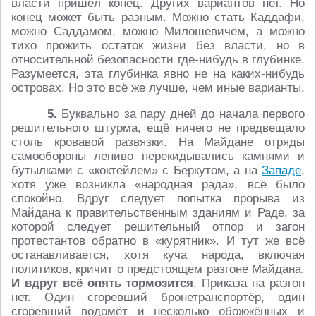
власти пришёл конец. Других вариантов нет. Но
конец может быть разным. Можно стать Каддафи,
можно Саддамом, можно Милошевичем, а можно
тихо прожить остаток жизни без власти, но в
относительной безопасности где-нибудь в глубинке.
Разумеется, эта глубинка явно не на каких-нибудь
островах. Но это всё же лучше, чем иные варианты.
5.
Буквально за пару дней до начала первого
решительного штурма, ещё ничего не предвещало
столь кровавой развязки. На Майдане отряды
самообороны лениво перекидывались камнями и
бутылками с «коктейлем» с Беркутом, а на
Западе
,
хотя уже возникла «народная рада», всё было
спокойно. Вдруг следует попытка прорыва из
Майдана к правительственным зданиям и Раде, за
которой следует решительный отпор и загон
протестантов обратно в «курятник». И тут же всё
останавливается, хотя куча народа, включая
политиков, кричит о предстоящем разгоне Майдана.
И вдруг всё опять тормозится
. Приказа на разгон
нет. Один сгоревший бронетранспортёр, один
сгоревший водомёт и несколько обожжённых и