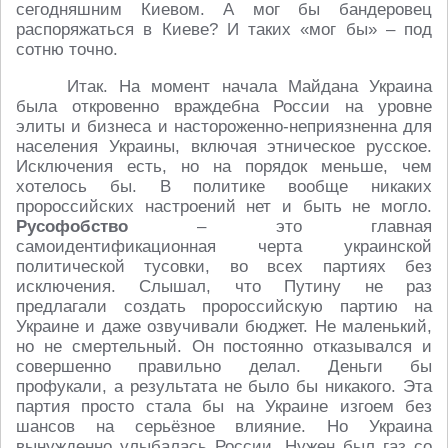
сегодняшним Киевом. А мог бы бандеровец
распоряжаться в Киеве? И таких «мог бы» – под
сотню точно.
Итак. На момент начала Майдана Украина
была откровенно враждебна России на уровне
элиты и бизнеса и настороженно-неприязненна для
населения Украины, включая этническое русское.
Исключения есть, но на порядок меньше, чем
хотелось бы. В политике вообще никаких
пророссийских настроений нет и быть не могло.
Русофобство
– это главная
самоидентификационная черта украинской
политической тусовки, во всех партиях без
исключения. Слышал, что Путину не раз
предлагали создать пророссийскую партию на
Украине и даже озвучивали бюджет. Не маленький,
но не смертельный. Он постоянно отказывался и
совершенно правильно делал. Деньги бы
профукали, а результата не было бы никакого. Эта
партия просто стала бы на Украине изгоем без
шансов на серьёзное влияние. Но Украина
вынужденно улыбалась России. Нужен был газ со