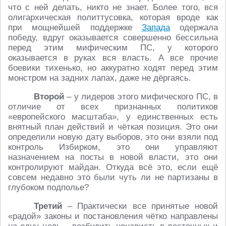
что с ней делать, никто не знает. Более того, вся
олигархическая политтусовка, которая вроде как
при мощнейшей поддержке
Запада
одержала
победу, вдруг оказывается совершенно бессильна
перед этим мифическим ПС, у которого
оказывается в руках вся власть. А все прочие
боевики тихенько, но аккуратно ходят перед этим
монстром на задних лапах, даже не дёргаясь.
Второй
– у лидеров этого мифического ПС, в
отличие от всех признанных политиков
«европейского масштаба», у единственных есть
внятный план действий и чёткая позиция. Это они
определили новую дату выборов, это они взяли под
контроль Избирком, это они управляют
назначением на посты в новой власти, это они
контролируют майдан. Откуда всё это, если ещё
совсем недавно это были чуть ли не партизаны в
глубоком подполье?
Третий
– Практически все принятые новой
«радой» законы и постановления чётко направлены