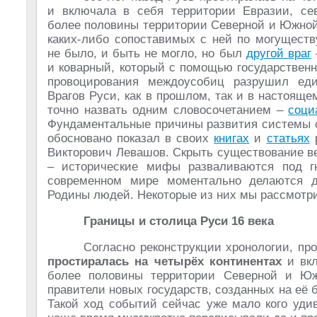
и включала в себя территории Евразии, се
более половины территории Северной и Южной
каких-либо сопоставимых с ней по могуществ
не было, и быть не могло, но был
другой враг
и коварный, который с помощью государствен
провоцирования междоусобиц разрушил един
Врагов Руси, как в прошлом, так и в настояще
точно назвать одним словосочетанием –
соци
Фундаментальные причины развития системы с
обосновано показал в своих
книгах
и
статьях
р
Викторович Левашов. Скрыть существование ве
– исторические мифы разваливаются под г
современном мире моментально делаются 
Родины людей. Некоторые из них мы рассмот
Границы и столица Руси 16 века
Согласно реконструкции хронологии, про
простиралась на четырёх континентах
и вкл
более половины территории Северной и Юж
правители новых государств, созданных на её
Такой ход событий сейчас уже мало кого уди