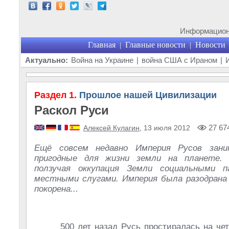
Информационн
Главная
Главные новости
Новости
|
|
Актуально:
Война на Украине
|
война США с Ираном
|
Раздел 1.
Прошлое нашей Цивилизации
Раскол Руси
27 67
Алексей Кулагин
, 13 июля 2012
Ещё совсем недавно Империя Русов зани
пригодные для жизни земли на планете.
ползучая оккупация Земли социальными 
местными слугами. Империя была разодрана 
покорена...
500 лет назад Русь простиралась на че