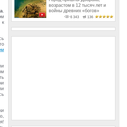
возрастом в 12 тысяч лет и
войны древних «богов»
а
.
ом
6 343
136
 к
сь
то
ем
ли
ым
ть
ни
ли
сь
ки
ю,
я!