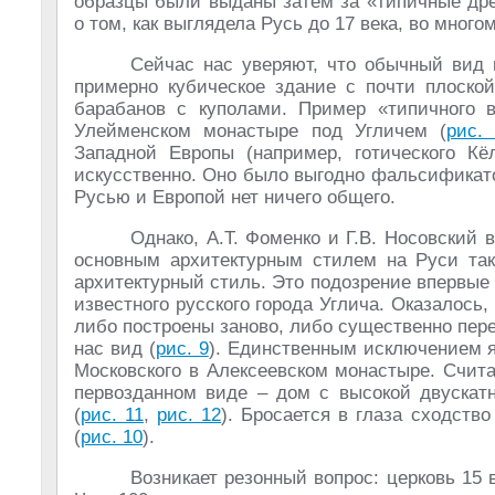
образцы были выданы затем за «типичные дре
о том, как выглядела Русь до 17 века, во мног
Сейчас нас уверяют, что обычный вид 
примерно кубическое здание с почти плоско
барабанов с куполами. Пример «типичного в
Улейменском монастыре под Угличем (
рис.
Западной Европы (например, готического Кё
искусственно. Оно было выгодно фальсификато
Русью и Европой нет ничего общего.
Однако, А.Т. Фоменко и Г.В. Носовский в
основным архитектурным стилем на Руси так
архитектурный стиль. Это подозрение впервые 
известного русского города Углича. Оказалось,
либо построены заново, либо существенно пер
нас вид (
рис. 9
). Единственным исключением я
Московского в Алексеевском монастыре. Счита
первозданном виде – дом с высокой двускат
(
рис. 11
,
рис. 12
). Бросается в глаза сходств
(
рис. 10
).
Возникает резонный вопрос: церковь 15 в