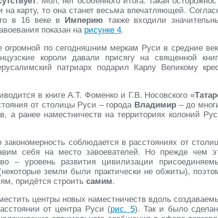
сутствует
. Мол, нет особенного итога. Такая осторожнос
и на карту, то она станет весьма впечатляющей. Соглас
ого в 16 веке в
Империю
также входили значительн
авоевания показан на
рисунке 4
.
 огромной по сегодняшним меркам Руси в средние век
нцузские короли давали присягу на священной книг
русалимский патриарх подарил Карлу Великому крес
водится в книге А.Т. Фоменко и Г.В. Носовского «
Татар
стояния от столицы Руси – города
Владимир
– до мног
тв, а ранее наместничеств на территориях колоний Рус
о закономерность соблюдается в расстояниях от столи
авим себя на место завоевателей. Но прежде чем э
тво – уровень развития цивилизации присоединяем
(некоторые земли были практически не обжиты), поэто
лям, придётся строить
самим
.
зместить центры новых наместничеств вдоль создаваем
асстоянии от центра Руси (
рис. 5
). Так и было сделан