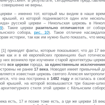
вне-русские». В результате, сегодняшние представлен
ом совершенно не верны.
церкви – именно тот, который мы видим в наше врем
й крышей, из которой поднимаются один или несколь
ида» русской церкви – Никольская церковь в Никол
 9
). Такие церкви
разительно отличаются
от собор
льнского собора,
рис. 10
). Такое отличие насаждало
рам истории, так как им нужно было показать, что меж
 [1] приводят факты, которые показывают, что до 17 ве
же как и в её европейских провинциях был готическ
у них возникло при изучении старой архитектуры церкв
 что
все церкви
города,
за единственным исключение
естроены не ранее
17 века
. Новодел имеет привычный д
вляется известная церковь святого Алексея митрополи
ется, что она построена в
1482 году
и осталась в сво
ной крышей, на которой возвышаются три башни-шпи
о архитектурного стиля этой церкви с Кёльнским собор
ека есть, 17 и позже тоже есть, а где же церкви 16 век