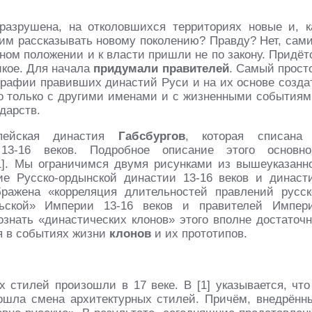
разрушена, на отколовшихся территориях новые и, к
о им рассказывать новому поколению? Правду? Нет, сам
ном положении и к власти пришли не по закону. Придёт
икое. Для начала
придумали правителей
. Самый прост
ографии правивших династий Руси и на их основе созда
но только с другими именами и с жизненными событиям
дарств.
опейская династия
Габсбургов
, которая списана
 13-16 веков. Подробное описание этого основно
1]. Мы ограничимся двумя рисунками из вышеуказанн
е Русско-ордынской династии 13-16 веков и династ
ражена «корреляция длительностей правлений русск
льской» Империи 13-16 веков и правителей Импер
ознать «династических клонов» этого вполне достаточн
ия в событиях жизни
клонов
и их прототипов.
стилей произошли в 17 веке. В [1] указывается, что
ошла смена архитектурных стилей. Причём, внедрённ