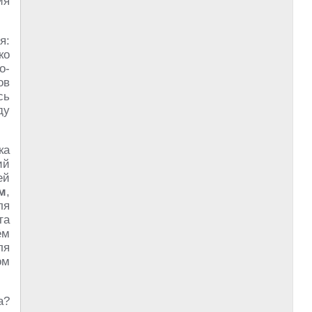
ия
я:
ко
о-
ов
сь
ду
ка
ий
ей
м
,
ля
та
ём
ля
ом
а?