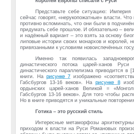
Королей Европы списали с Руси
Представьте себе ситуацию: Империя 
сейчас говорят, «нерукопожатные» власти. Чт
противно вспоминать, что они были в подчинён
придумать себе прошлое. И обязательно – вел
и надёжный вариант – это взять за основу би
липовые истории своих монархов и королей, 
привязанными к условиям новоиспечённых госу
Именно так появилась западноевр
династического потока царей-ханов Руси
династического параллелизма приводится в [
книги. На
рисунке 7
изображено «соответстви
Габсбургов 13-16 веков». На
рисунке 8
изоб
ордынских царей-ханов Великой = «Монго
Габсбургов 13-16 веков». Для того чтобы расп
Но в книге приводятся и уникальные повторен
Готика – это русский стиль
Интересные метаморфозы архитектурных 
приходом к власти на Руси Романовых произ