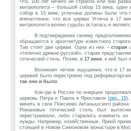
Что, 100 лет ничего не строили или они разв
митрополита – большой собор 15 века, один 
собор в 15 веке, угличане должны были что-т
впечатление, что все церкви Углича в 17 ве
митрополита волею судьбы осталась и являетс
В подтверждение своему предположению 
обращаются к архитектуре известного старог
Там стоят две церкви. Одна из них –
старая
ц
«типично древне-русской», старая представля
готический стиль. Позже, в
17 веке
, к ней был 
Возникает чёткое ощущение, что в 17 
церквей было перестроено под реформаторский
так оно и было
.
Кое-где в России по инерции продолжал
церковь Петра и Павла в Ярославле (
рис. 15
)
мечеть в селе Поисеево Актанышского района 
Романовых готический стиль был вытесн
перестраивали, либо старались изменить их 
нужды. Например, хозяйственные. Яркий прим
стоящий в Новом Симоновом монастыре в Моск