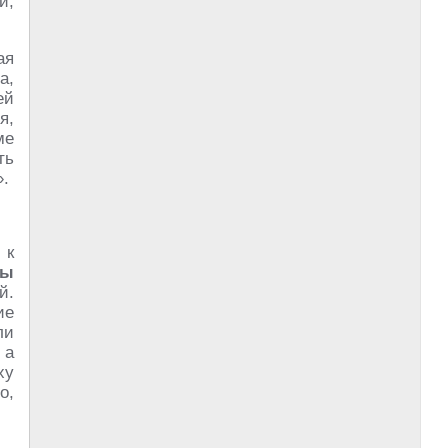
и,
ая
а,
ей
я,
ме
ть
».
 к
вы
й.
ие
ли
 а
ху
о,