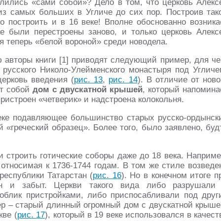
алились «сами собой»? Дело в том, что церковь Алекс
из самых больших в Угличе до сих пор. Построив так
о построить и в 16 веке! Вполне обоснованно возника
ке были перестроены заново, и только церковь Алекс
я теперь «белой вороной» среди новодела.
авторы книги [1] приводят следующий пример, для че
о русского Николо-Улейменского монастыря под Угличе
ерковь введения (
рис. 13
,
рис. 14
). В отличие от ново
ет собой
дом с двускатной крышей
, который напомина
пристроен «четверик» и надстроена колокольня.
веке подавляющее большинство старых русско-ордынск
 «греческий образец». Более того, было заявлено, буд
и строить готические соборы даже до 18 века. Наприме
, относимая к 1736-1744 годам. В том же стиле возведе
республики Татарстан (
рис. 16
). Но в конечном итоге п
ен и забыт. Церкви такого вида либо разрушали
облик пристройками, либо приспосабливали под друг
ер – старый длинный огромный дом с двускатной крыше
ве (
рис. 17
), который в 19 веке использовался в качест