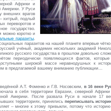
верной Африки и
 Америки. У Руси
у внешних врагов
– хитрый, подлый
ных переворотов и
ое государство.
м можно коротко и
альные паразиты
.
оциальных паразитов на нашей планете впервые чётко
усский учёный, академик нескольких академий Никол
ликого русского государства в прошлом довольно слож
нётом периодически появляющихся фактов, которые
доступными широкой массе неравнодушных к истор
рим в предлагаемой вашему вниманию публикации…
ведённой А.Т. Фоменко и Г.В. Носовским,
в 16 веке Ру
ючала в себя территории Евразии, северной Африки
ной Америки. После развала Руси в начале 17 ве
 бывших территориях, принялись
переписывать истори
вляет – многие к этому привыкли, потому что историю