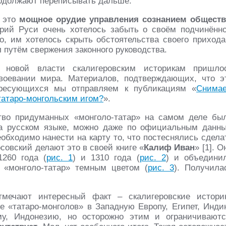
родолжают переписывать дальше.
– это
мощное орудие управления сознанием обществ
рий Руси очень хотелось забыть о своём подчинённ
, им хотелось скрыть обстоятельства своего прихода
 путём свержения законного руководства.
 новой власти скалигеровским историкам пришло
воевании мира. Материалов, подтверждающих, что э
ересующихся мы отправляем к публикациям «
Снима
татаро-монгольским игом?
».
во придуманных «монголо-татар» на самом деле бы
на русском языке, можно даже по официальным данн
еобходимо нанести на карту то, что постеснялись сдела
совский делают это в своей книге «
Калиф Иван
» [1]. О
1260 года (
рис. 1
) и 1310 года (
рис. 2
) и объедини
«монголо-татар» темным цветом (
рис. 3
). Получила
тмечают интересный факт – скалигеровские истори
 «татаро-монголов» в Западную Европу, Египет, Инди
у, Индонезию, но осторожно этим и ограничиваютс