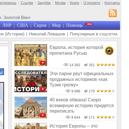
материалы
|
Ссылки
|
Зарубки
|
Молва
|
Книги
|
О проекте
|
Контакты
. Золотой Век»
ЛНР
США
Сирия
Мир
Помощь
|
|
|
|
е (История)
|
Николай Левашов
|
Популярные в соцсетях
Европа, история которой
пропитана Русью
14 392
351
Эти парни рвут официальных
продажных историков «как
Тузик грелку»
9 086
179
40 веков обмана! Скоро
всемирную историю придется
переписать
8 644
171
История Европы – это