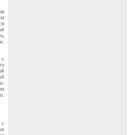
ак
им
ся
ой
ть
и,
 с
го
ой
ий
о-
ии
о.
 с
ые