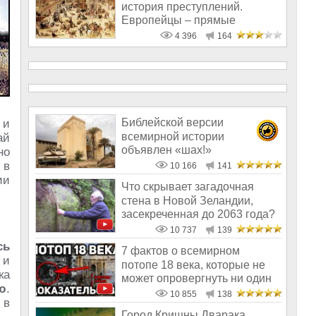
история преступлений.
Европейцы – прямые
наследники насильнико
4 396
164
Библейской версии
 и
всемирной истории
ай
объявлен «шах!»
но
 в
10 166
141
ии
Что скрывает загадочная
стена в Новой Зеландии,
засекреченная до 2063 года?
10 737
139
сь
7 фактов о всемирном
 и
потопе 18 века, которые не
ка
может опровергнуть ни один
ю
.
историк
10 855
138
 в
Город Кришны Дварака,