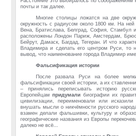
Расстояние это выбиралось по соображениям 
почты и так далее.
Многие столицы ложатся на две окру
окружность с радиусом около 1800 км. На ней
Вена, Братислава, Белград, София, Стамбул и
расположены Лондон Париж, Амстердам, Брюсс
Бейрут, Дамаск, Багдад, Тегеран. И что харак
Владимира и сделать его центром Руси, то н
вывод, что наименование города Владимир име
Фальсификация истории
После развала Руси на более мелки
фальсификации своей истории, а их ставленни
– принялись переписывать историю русск
Европейцам
придумали
биографии их правит
цивилизации, переименовали или исказили 
внушать мысли о никчёмности русского народ
взамен делали фальшивки, культуру и образ
географические названия из Европы перекочева
далеко не всё...