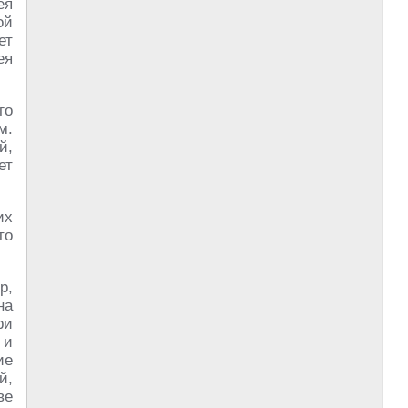
ея
ой
ет
ея
го
м.
й,
ет
их
то
р,
на
ри
 и
ие
й,
ве