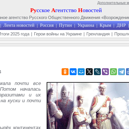
Дополнительные 
Ру
сское
А
гентство
Н
овостей
ое агентство Русского Общественного Движения «Возрождение
Лента новостей
Россия
Путин
Украина
Крым
ДНР
|
|
|
|
|
|
|
Итоги 2025 года
|
Герои войны на Украине
|
Гренландия
|
Прошло
4
мала почти все
 Потом началась
паразитами и их
на куски и почти
тырёх континентах