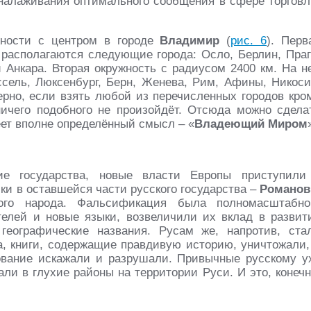
налаживания оптимального сообщения в сфере торговл
жности с центром в городе
Владимир
(
рис. 6
). Перв
 располагаются следующие города: Осло, Берлин, Праг
 Анкара. Вторая окружность с радиусом 2400 км. На н
ель, Люксенбург, Берн, Женева, Рим, Афины, Никоси
терно, если взять любой из перечисленных городов кро
ичего подобного не произойдёт. Отсюда можно сдела
ет вполне определённый смысл – «
Владеющий Миром
е государства, новые власти Европы приступили
ки в оставшейся части русского государства –
Романо
ого народа. Фальсификация была полномасштабно
елей и новые языки, возвеличили их вклад в развит
географические названия. Русам же, напротив, ста
а, книги, содержащие правдивую историю, уничтожали,
ование искажали и разрушали. Привычные русскому у
ли в глухие районы на территории Руси. И это, конечн