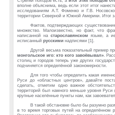
Стрелки походов есть, а
итог этих походов от
вполне объяснима, ведь если этот итог нанест
исследованиям А.Т. Фоменко и Г.В. Носовск
территории Северной и Южной Америки. Итог з
Фактов, подтверждающих существование
множество. Малоизвестно, но факт, что фра
написанной на
старославянском
языке, а ие
исписанный
русскими
надписями [1].
Другой весьма показательный пример при
монгольское иго: кто кого завоёвывал»
. Рас
столиц и городов теперь уже других государс
подчиняется определённой закономерности.
Для того чтобы определить какая именн
Руси до «областных центров», давайте пост
сделать, отметим одно важное обстоятельс
территорий был намного меньше уровня Руси 
крупные населённые пункты нам, как завоевате
В такой обстановке было бы разумно ра
в то время торговых путей на определённом р