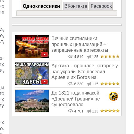
ть
но
Одноклассники
ВКонтакте
Facebook
ые
а,
е,
Вечные светильники
т,
прошлых цивилизаций –
запрещённые артефакты
4 819
125
о-
их
Арктика – прошлое, которое у
и,
нас украли. Кто поселил
Ариев и их Богов на
Северном п
6 330
115
цы
До 1821 года никакой
то
«Древней Греции» не
ых
существовало
му
4 701
113
ых
о.