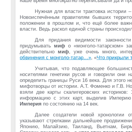
наше время многократно переписывали да и п
Нужная для власти трактовка истории 
Новоиспечённым правителям бывших террито
положении в прошлом и, что ещё более важно
власти. Ведь раскол единой страны происходил
Для придания видимости законности
придумывать
миф
о «монголо-татарском» за
действительно
миф
, уже очень много, инт
обвинения с монголо-татар…»
, «
Что прикрыли 
Учитывая, что подавляющее большинст
носителями генетики русов и говорили они 
определить границы Руси 16 века. Для этого н
мифотворцы от истории. А.Т. Фоменко и Г.В. Но
взяли две карты скалигеровских историков: 
информацию с этих карт, выделив Империю 
Империя
по состоянию на 14 век.
Далее создатели новой хронологии о
указывают стрелками дальнейшее продвижение
Японию, Малайзию, Таиланд, Вьетнам, Бирм