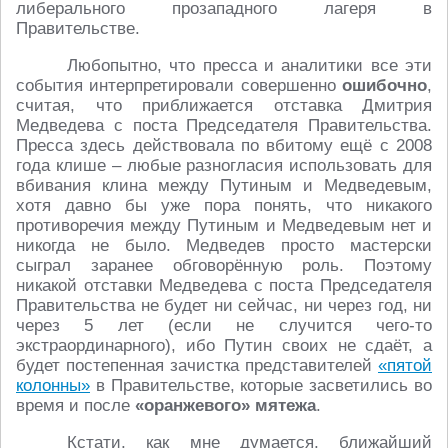
либерального прозападного лагеря в
Правительстве.
Любопытно, что пресса и аналитики все эти
события интерпретировали совершенно
ошибочно
,
считая, что приближается отставка Дмитрия
Медведева с поста Председателя Правительства.
Пресса здесь действовала по вбитому ещё с 2008
года клише – любые разногласия использовать для
вбивания клина между Путиным и Медведевым,
хотя давно бы уже пора понять, что никакого
противоречия между Путиным и Медведевым нет и
никогда не было. Медведев просто мастерски
сыграл заранее обговорённую роль. Поэтому
никакой отставки Медведева с поста Председателя
Правительства не будет ни сейчас, ни через год, ни
через 5 лет (если не случится чего-то
экстраординарного), ибо Путин своих не сдаёт, а
будет постепенная зачистка представителей
«пятой
колонны»
в Правительстве, которые засветились во
время и после
«оранжевого» мятежа
.
Кстати, как мне думается, ближайший