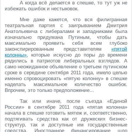
А когда всё делается в спешке, то тут уж не
избежать ошибок и нестыковок.
Мне даже кажется, что вся филигранная
театральная партия с заигрыванием Дмитрия
Анатольевича с либералами и западниками была
изначально придумана Путиным, чтобы дать
максимально проявить себя всем глубоко
законспирированным представителям
«пятой
колонны»
, которые искусно до поры до времени
рядились в патриотов либеральных взглядов. А
само неожиданное объявление о третьем путинском
сроке в середине сентября 2011 года, имело целью
именно спровоцировать «пятую колонну» в спешке
наделать максимальное количество ошибок.
Впрочем, это только предположение...
Так или иначе, после съезда «Единой
России» в сентябре 2011 года «пятая колонна»
начала в спешке готовить мятеж и, соответственно,
подтягивать средства как от дружеских бизнес-
структур, так и доступные им государственные
средства. Иностранное финансирование шло