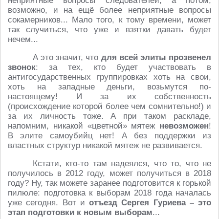
неприятные вопросы следователей, а потом,
возможно, и на ещё более неприятные вопросы
сокамерников... Мало того, к тому времени, может
так случиться, что уже и взятки давать будет
нечем...
А это значит, что
для всей элиты прозвенел
звонок
: за тех, кто будет участвовать в
антигосударственных группировках хоть на свои,
хоть на западные деньги, возьмутся по-
настоящему! И за их собственность
(происхождение которой более чем сомнительно!) и
за их личность тоже. А при таком раскладе,
напомним, никакой «цветной» мятеж
невозможен
!
В элите самоубийц нет! А без поддержки из
властных структур никакой мятеж не развивается.
Кстати, кто-то там надеялся, что то, что не
получилось в 2012 году, может получиться в 2018
году? Ну, так можете заранее подготовится к горькой
пилюле: подготовка к выборам 2018 года началась
уже сегодня. Вот и
отъезд Сергея Гуриева – это
этап подготовки к новым выборам
...