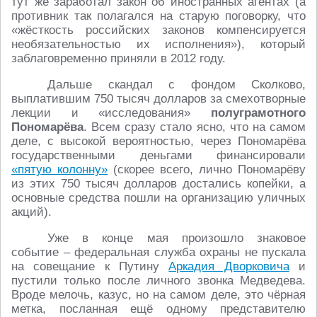
тут же заработал закон об иностранных агентах (а
противник так полагался на старую поговорку, что
«жёсткость российских законов компенсируется
необязательностью их исполнения»), который
заблаговременно приняли в 2012 году.
Дальше скандал с фондом Сколково,
выплатившим 750 тысяч долларов за смехотворные
лекции и «исследования»
полуграмотного
Пономарёва
. Всем сразу стало ясно, что на самом
деле, с высокой вероятностью, через Пономарёва
государственными деньгами финансировали
«пятую колонну»
(скорее всего, лично Пономарёву
из этих 750 тысяч долларов достались копейки, а
основные средства пошли на организацию уличных
акций).
Уже в конце мая произошло знаковое
событие – федеральная служба охраны не пускала
на совещание к Путину
Аркадия Дворковича
и
пустили только после личного звонка Медведева.
Вроде мелочь, казус, но на самом деле, это чёрная
метка, посланная ещё одному представителю