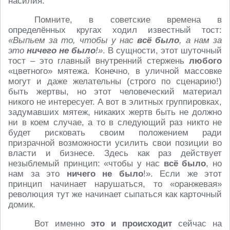
насилия.
Помните, в советские времена в
определённых кругах ходил известный тост:
«Выпьем за то, чтобы у нас
всё было
, а нам за
это
ничего не было
!»
. В сущности, этот шуточный
тост – это главный внутренний стержень
любого
«цветного» мятежа. Конечно, в уличной массовке
могут и даже желательны (строго по сценарию!)
быть жертвы, но этот человеческий материал
никого не интересует. А вот в элитных группировках,
задумавших мятеж, никаких жертв быть не должно
ни в коем случае, а то в следующий раз никто не
будет рисковать своим положением ради
призрачной возможности усилить свои позиции во
власти и бизнесе. Здесь как раз действует
незыблемый принцип: «чтобы у нас
всё было
, но
нам за это
ничего не было
!». Если же этот
принцип начинает нарушаться, то «оранжевая»
революция тут же начинает сыпаться как карточный
домик.
Вот именно
это и происходит
сейчас на