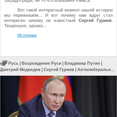
заградотряды, не то что взывания Ранкса.
Вот такой интересный момент нашей истории
мы переживаем... И вот почему нам вдруг стал
интересен никому не известный
Сергей Гуриев
.
Тенденция, однако...
Источник
Русь
|
Возрождение Руси
|
Владимир Путин
|
Дмитрий Медведев
|
Сергей Гуриев
|
Антилиберальный
поворот
|
Очищение