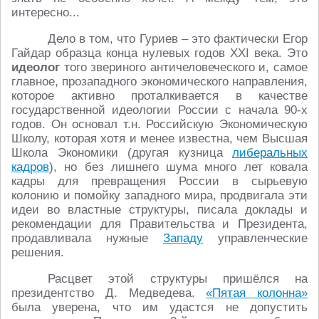
интересно...
Дело в том, что Гуриев – это фактически Егор
Гайдар образца конца нулевых годов XXI века. Это
идеолог
того звериного античеловеческого и, самое
главное, прозападного экономического направления,
которое активно проталкивается в качестве
государственной идеологии России с начала 90-х
годов. Он основал т.н. Российскую Экономическую
Школу, которая хотя и менее известна, чем Высшая
Школа Экономики (другая кузница
либеральных
кадров
), но без лишнего шума много лет ковала
кадры для превращения России в сырьевую
колонию и помойку западного мира, продвигала эти
идеи во властные структуры, писала доклады и
рекомендации для Правительства и Президента,
продавливала нужные
Западу
управленческие
решения.
Расцвет этой структуры пришёлся на
президентство Д. Медведева.
«Пятая колонна»
была уверена, что им удастся не допустить