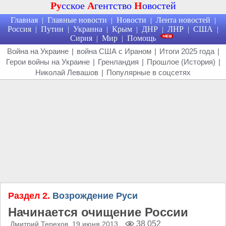
Ру
сское
А
гентство
Н
овостей
Главная
Главные новости
Новости
Лента новостей
|
|
|
|
Россия
Путин
Украина
Крым
ДНР
ЛНР
США
|
|
|
|
|
|
|
Сирия
Мир
Помощь
|
|
Война на Украине
|
война США с Ираном
|
Итоги 2025 года
|
Герои войны на Украине
|
Гренландия
|
Прошлое (История)
|
Николай Левашов
|
Популярные в соцсетях
Раздел 2.
Возрождение Руси
Начинается очищение России
38 052
Дмитрий Терехов
, 19 июня 2013