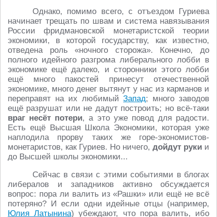
Однако, помимо всего, с отъездом Гуриева
начинает трещать по швам и система навязывания
России фридмановской монетаристской теории
экономики, в которой государству, как известно,
отведена роль «ночного сторожа». Конечно, до
полного идейного разгрома либерального лобби в
экономике ещё далеко, и сторонники этого лобби
ещё много пакостей принесут отечественной
экономике, много денег вытянут у нас из карманов и
переправят на их любимый
Запад
; много заводов
ещё разрушат или не дадут построить; но всё-таки
враг несёт потери
, а это уже повод для радости.
Есть ещё Высшая Школа Экономики, которая уже
наплодила прорву таких же горе-экономистов-
монетаристов, как Гуриев. Но ничего,
дойдут руки
и
до Высшей школы экономики...
Сейчас в связи с этими событиями в блогах
либералов и западников активно обсуждается
вопрос: пора ли валить из «Рашки» или ещё не всё
потеряно? И если одни идейные отцы (например,
Юлия Латынина
) убеждают, что пора валить, ибо