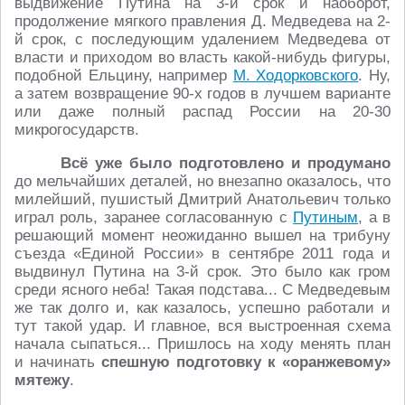
выдвижение Путина на 3-й срок и наоборот,
продолжение мягкого правления Д. Медведева на 2-
й срок, с последующим удалением Медведева от
власти и приходом во власть какой-нибудь фигуры,
подобной Ельцину, например
М. Ходорковского
. Ну,
а затем возвращение 90-х годов в лучшем варианте
или даже полный распад России на 20-30
микрогосударств.
Всё уже было подготовлено и продумано
до мельчайших деталей, но внезапно оказалось, что
милейший, пушистый Дмитрий Анатольевич только
играл роль, заранее согласованную с
Путиным
, а в
решающий момент неожиданно вышел на трибуну
съезда «Единой России» в сентябре 2011 года и
выдвинул Путина на 3-й срок. Это было как гром
среди ясного неба! Такая подстава... С Медведевым
же так долго и, как казалось, успешно работали и
тут такой удар. И главное, вся выстроенная схема
начала сыпаться... Пришлось на ходу менять план
и начинать
спешную подготовку к «оранжевому»
мятежу
.