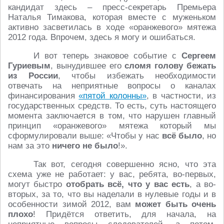
кандидат здесь – пресс-секретарь Премьера
Наталья Тимакова, которая вместе с муженьком
активно засветилась в ходе «оранжевого» мятежа
2012 года. Впрочем, здесь я могу и ошибаться.
И вот теперь знаковое событие с
Сергеем
Гуриевым
, вынудившее его
сломя голову бежать
из России
, чтобы избежать необходимости
отвечать на неприятные вопросы о каналах
финансирования
«пятой колонны»
, в частности, из
государственных средств. То есть, суть настоящего
момента заключается в том, что нарушен главный
принцип «оранжевого» мятежа который мы
сформулировали выше: «Чтобы у нас
всё было
, но
нам за это
ничего не было
!».
Так вот, сегодня совершенно ясно, что эта
схема уже не работает: у вас, ребята, во-первых,
могут быстро
отобрать
всё, что у вас есть
, а во-
вторых, за то, что вы наделали в нулевые годы и в
особенности зимой 2012, вам
может
быть очень
плохо
! Придётся ответить, для начала, на