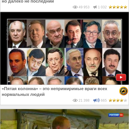
но далеко не последний
49 953
1 032
«Пятая колонна» – это непримиримые враги всех
нормальных людей
21 398
665