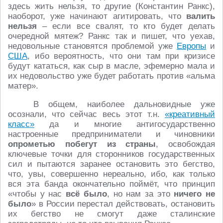
здесь жить нельзя, то другие (Константин Ранкс),
наоборот, уже начинают агитировать, что
валить
нельзя
– если все свалят, то кто будет делать
очередной мятеж? Ранкс так и пишет, что уехав,
недовольные становятся проблемой уже
Европы
и
США
, ибо вероятность, что они там при кризисе
будут кататься, как сыр в масле, эфемерно мала и
их недовольство уже будет работать против «альма
матер».
В общем, наиболее дальновидные уже
осознали, что сейчас весь этот т.н.
«креативный
класс»
да и многие антигосударственно
настроенные предприниматели и чиновники
опрометью побегут из страны
, освобождая
ключевые точки для сторонников государственных
сил и пытаются заранее остановить это бегство,
что, увы, совершенно нереально, ибо, как только
вся эта банда окончательно поймёт, что принцип
«чтобы у нас
всё было
, но нам за это
ничего не
было
» в России перестал действовать, остановить
их бегство не смогут даже сталинские