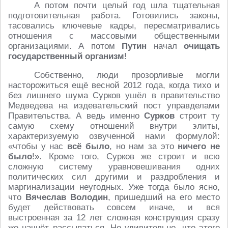
А потом почти целый год шла тщательная
подготовительная работа. Готовились законы,
тасовались ключевые кадры, пересматривались
отношения с массовыми общественными
организациями. А потом
Путин
начал
очищать
государственный организм
!
Собственно, люди прозорливые могли
насторожиться ещё весной 2012 года, когда тихо и
без лишнего шума Сурков ушёл в правительство
Медведева на издевательский пост управделами
Правительства. А ведь именно
Сурков
строит ту
самую схему отношений внутри элиты,
характеризуемую озвученной нами формулой:
«чтобы у нас
всё было
, но нам за это
ничего не
было
!». Кроме того, Сурков же строит и всю
сложную систему уравновешивания одних
политических сил другими и раздробления и
маргинализации неугодных. Уже тогда было ясно,
что
Вячеслав Володин
, пришедший на его место
будет действовать совсем иначе, и вся
выстроенная за 12 лет сложная конструкция сразу
же начнёт рассыпаться. Но удивительно, что этого