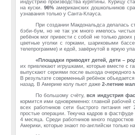
индустрию производства курятины. Курицу стал
на куски.
96%
американских дошкольников сра
узнавания только у Санта-Клауса.
При создании Макдональдса делалась ст
бэби-бум, но не так уж много имелось чисты
ребёнок мог привести с собой не только двоих
цветные уголки с горками, шариковыми бассе
телепрограмме) и едой, завёрнутой в яркую упа
«Площадки приводят детей, дети – род
их привлекают игрушками, которые вместе с г
выпускают сериями после выхода очередного м
В результате современный ребёнок объедается 
назад. В Америке колу пьют даже
2-летние ма
По большому счёту,
вся индустрия фас
кормится ими одновременно: главной рабочей 
всех работников сети быстрого питания нет 
простые операции. Текучка кадров в фастфуде
4 месяца. Среди работников много подростков
Америки, которые знают по-английски только н