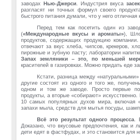
заводах
Нью-Джерси
. Индустрия вкуса
засе
разгласят ни точных формул своего продукт
быстрого питания думали, что у него отличная 
Перед тем как посетить один из заво
(
«Международные вкусы и ароматы»
), Шл
продуктов, содержащих продукцию компании. 
отвечают за вкус хлеба, чипсов, крекеров, хл
пирожные и зубную пасту; лаборатории напитко
Запах земляники – это, по меньшей мере
красителей в газировках. Можно придать еде з
Кстати, разница между «натуральными» 
другие состоят из одного и того же, получе
одном и том же заводе. Просто первые по
продукты, а вторые «собирают» искусственно.
10 самых популярных духов мира, включая 
запахи мыла, средств для мытья посуды, шамп
Всё это результат одного процесса
. 
Доказано, что вкусовые предпочтения, как и
дети едят в фастфудах, и это становится для 