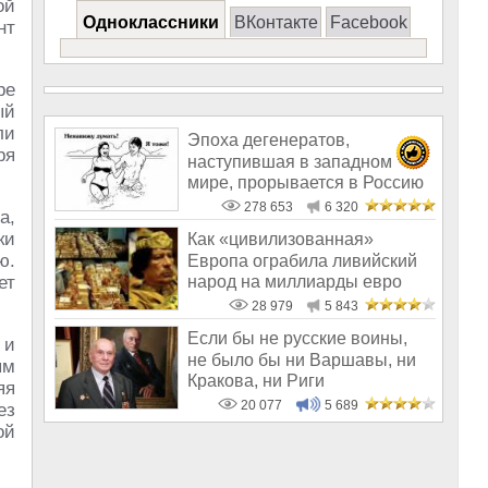
ой
Одноклассники
ВКонтакте
Facebook
нт
ре
ый
ли
Эпоха дегенератов,
ря
наступившая в западном
мире, прорывается в Россию
278 653
6 320
а,
ки
Как «цивилизованная»
ю.
Европа ограбила ливийский
народ на миллиарды евро
ет
28 979
5 843
Если бы не русские воины,
 и
не было бы ни Варшавы, ни
ям
Кракова, ни Риги
яя
20 077
5 689
ез
ой