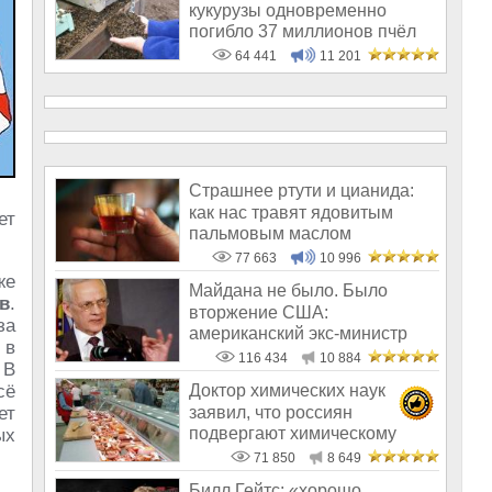
кукурузы одновременно
погибло 37 миллионов пчёл
64 441
11 201
Страшнее ртути и цианида:
как нас травят ядовитым
ет
пальмовым маслом
77 663
10 996
же
Майдана не было. Было
в
.
вторжение США:
за
американский экс-министр
 в
написал открытое пись
116 434
10 884
 В
сё
Доктор химических наук
заявил, что россиян
ет
подвергают химическому
ых
геноциду
71 850
8 649
Билл Гейтс: «хорошо