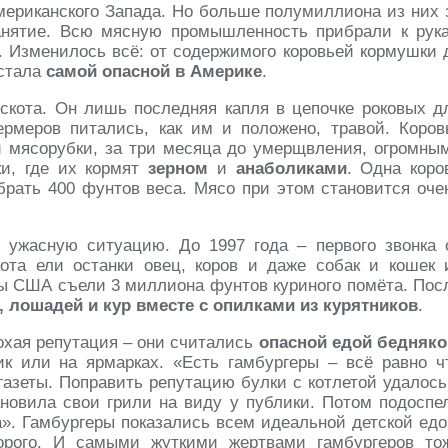
мериканского Запада. Но больше полумиллиона из них 
анятие. Всю мясную промышленность прибрали к рук
. Изменилось всё: от содержимого коровьей кормушки 
стала
самой опасной в Америке
.
скота. Он лишь последняя капля в цепочке роковых д
меров питались, как им и положено, травой. Коров
 мясорубки, за три месяца до умерщвления, огромны
и, где их кормят
зерном
и
анаболиками
. Одна коро
брать 400 фунтов веса. Мясо при этом становится оче
 ужасную ситуацию. До 1997 года – первого звонка 
ота ели останки овец, коров и даже собак и кошек 
вы США съели 3 миллиона фунтов куриного помёта. Пос
, лошадей и кур вместе с опилками из курятников
.
охая репутация – они считались
опасной едой бедняко
к или на ярмарках. «Есть гамбургеры – всё равно ч
 газеты. Поправить репутацию булки с котлетой удалось
ановила свои грили на виду у публики. Потом подоспе
». Гамбургеры показались всем идеальной детской едо
дорого. И самыми жуткими жертвами гамбургеров то