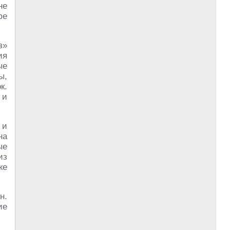
не
фе
з»
ия
ые
ы,
к.
 и
 и
на
ые
из
же
н.
ие