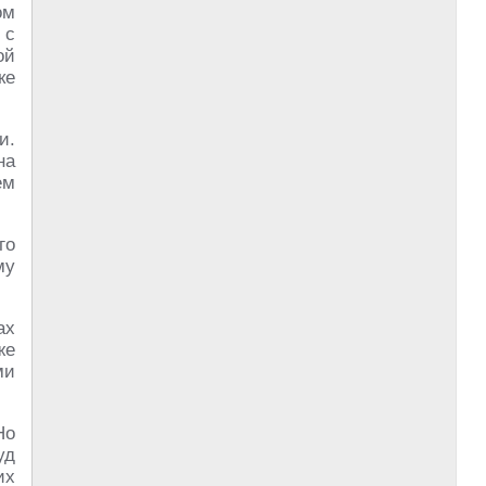
ом
 с
ой
ке
и.
на
ем
го
му
ах
же
ми
Но
уд
их