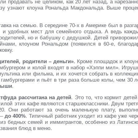
и продавать не целиком, как 20 лет назад, а нарезанн
зу узнают клоуна Рональда Макдональда. Выше проце
авка на семью. В середине 70-х в Америке был в разга
х и удобных мест для семейного отдыха. А ведь кажд
 родителей, но и бабушку с дедушкой. Детей приворожи
йнами, клоуном Рональдом (появился в 60-е, благода
ковку.
ителей, родители – деньги».
Кроме площадок и клоун
амбургером и колой входят в набор «Хэппи мил». Игруш
ультика или фильма, и их хочется собрать в коллекци
гамбургерами и пьёт в три раза больше колы, чем 30 л
лыши
.
тфуда рассчитана на детей
. Это то, что кормит детей
силой этих кафе являются старшеклассники. Двум трет
20. Они работают за очень маленькую плату, выполн
 –
до 400%
. Типичный работник уходит из кафе уже чер
 из бедных семей и иммигрантов, особенно из Латинск
азвания блюд в меню.