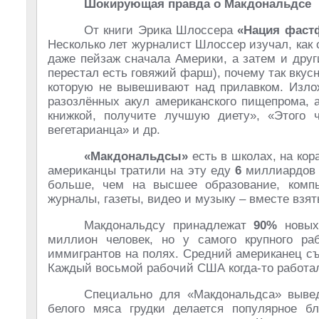
Шокирующая правда о Макдональдсе
От книги Эрика Шлоссера
«Нация фаст
Несколько лет журналист Шлоссер изучал, как 
даже пейзаж сначала Америки, а затем и други
перестал есть говяжий фарш), почему так вкусн
которую не вывешивают над прилавком. Излож
разозлённых акул американского пищепрома, 
книжкой, получите лучшую диету», «Этого ч
вегетарианца» и др.
«Макдональдсы»
есть в школах, на кор
американцы тратили на эту еду
6
миллиардов 
больше, чем на высшее образование, комп
журналы, газеты, видео и музыку – вместе взя
Макдональдсу принадлежат
90%
новых 
миллион человек, но у самого крупного р
иммигрантов на полях. Средний американец съ
Каждый восьмой рабочий США когда-то работа
Специально для «Макдональдса» выве
белого мяса грудки делается популярное б