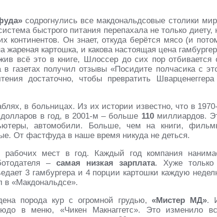
фуда»
содрогнулись все макдональдсовые столики мир
система быстрого питания перепахала не только диету, 
х континентов. Он знает, откуда берётся мясо (и пото
а жареная картошка, и какова настоящая цена гамбургер
ив всё это в книге, Шлоссер до сих пор отбивается 
а в газетах получил отзывы «Посидите полчасика с эт
тения достаточно, чтобы превратить Шварценеггера
аблях, в больницах. Из их истории известно, что в 1970
долларов в год, в 2001-м – больше
110
миллиардов. Э
ьютеры, автомобили. Больше, чем на книги, фильм
тые. От фастфуда в наше время никуда не деться.
рабочих мест в год. Каждый год компания нанима
аботодателя –
самая низкая зарплата
. Хуже только
едает 3 гамбургера и 4 порции картошки каждую недел
л в «Макдональдсе».
дена порода кур с огромной грудью,
«Мистер МД»
. 
людо в меню, «Чикен Макнаггетс». Это изменило в