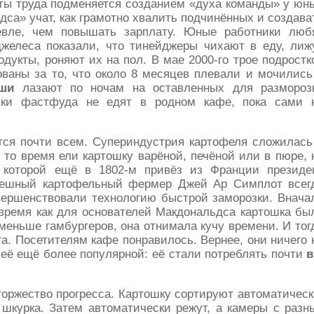
ты труда подменяется созданием «духа команды» у юн
са» учат, как грамотно хвалить подчинённых и создава
вле, чем повышать зарплату. Юные работники люб
желеса показали, что тинейджеры чихают в еду, лиж
одукты, роняют их на пол. В мае 2000-го трое подростк
ваны за то, что около 8 месяцев плевали и мочились
ши
лазают по ночам на оставленных для размороз
тники фастфуда не едят в родном кафе, пока сами 
ся почти всем. Супериндустрия картофеля сложилась
 то время ели картошку варёной, печёной или в пюре, 
 которой ещё в 1802-м привёз из Франции президе
пешный картофельный фермер Джей Ар Симплот всег
овершенствовали технологию быстрой заморозки. Внача
о время как для основателей Макдональдса картошка бы
меньше гамбургеров, она отнимала кучу времени. И тог
а. Посетителям кафе понравилось. Вернее, они ничего 
 её ещё более популярной: её стали потреблять почти
в
оржество прогресса. Картошку сортируют автоматическ
 шкурка. Затем автоматически режут, а камеры с разн