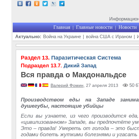
Информационн
Главная
Главные новости
Новости
|
|
Актуально:
Война на Украине
|
война США с Ираном
|
Раздел 13.
Паразитическая Система
Подраздел 13.7.
Дикий Запад
Вся правда о Макдональдсе
50 6
Валерий Фомин
, 27 апреля 2013
Производством еды на Западе занима
душегубы, настоящие убийцы
Если вы узнаете, из чего производится еда
«цивилизованном» Западе, вы предпочтёте ум
Это – правда! Умереть от голода – это быст
годами болеть жуткими болезнями и угасать в