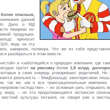
с
более опасным,
понимание данной
аёт. Дело о МД
асти Америки по-
анной продукции.
альдс приносит
США, ведь на эту
ело, наверное, полмира. Что же из себя представля
ся разобраться в этом вместе.
чистой» и «заботящейся о природе» компании, где так
жегодно тратит
на рекламу
более
1,8 млрд. долларо
которые в свою очередь уговаривают родителей. Но 
ется реальность – МакДональдс заинтересован лишь
м, так же, как и все транснациональные компании.
«мировом господстве», – их основная цель открывать в
у миру, – но эта продолжающаяся экспансия означа
 местной культуры питания, не говоря уже о местн