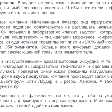
кречена
. Ведущие американские компании ни за что 
а, ни имён основных клиентов. Чтобы посетители ка
кухня и талантливые повара.
дов компании «Интернейшнл Флаворс энд Фрагрансе
оссер подписал обязательство не разглашать назван
Он побывал в лабораториях «лёгких закусок», котор
опьев; кондитерской – она «делает» мороженое, конфет
в, откуда истекает «правильное» пиво и «100%-ный» со
, 350 химикатов
. Больше всего вкусовых добавок
апах свежескошенной травы или немытого тела...
и «искусственными» ароматизаторами абсурдна. И те,
ны благодаря высокоразвитым технологиям и сделаны 
лучают, подвергая химическим реакциям натуральн
 Кроме
вкуса продуктов
, компания производит запах 6 
«Бьютифул» Эсти Лаудер и «Трезор» Ланкома. А так
уней и пр.
Бреешься ты фактически тем же, что у тебя на ужи
 личность, формируются в первые годы жизни. Маленьк
них «счастливой едой»
на всю жизнь
.