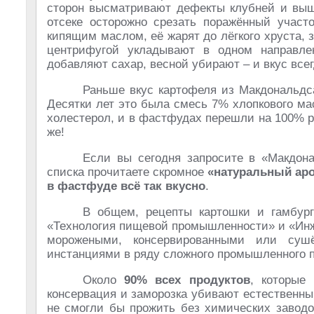
сторон высматривают дефекты клубней и выш
отсеке осторожно срезать поражённый участо
кипящим маслом, её жарят до лёгкого хруста,
центрифугой укладывают в одном направле
добавляют сахар, весной убирают – и вкус все
Раньше вкус картофеля из Макдональдса
Десятки лет это была смесь 7% хлопкового ма
холестерол, и в фастфудах перешли на 100% р
же!
Если вы сегодня запросите в «Макдона
списка прочитаете скромное
«натуральный ар
в фастфуде всё так вкусно
.
В общем, рецепты картошки и гамбург
«Технология пищевой промышленности» и «Инж
морожеными, консервированными или суш
инстанциями в ряду сложного промышленного 
Около
90% всех продуктов
, которые
консервация и заморозка убивают естественны
не смогли бы прожить без химических заводо