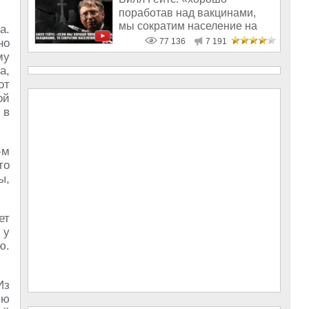
поработав над вакцинами,
мы сократим население на
а.
10-15%»
но
77 136
7 191
му
а,
от
ой
 в
-м
то
ы,
ет
 у
ю.
Из
сю