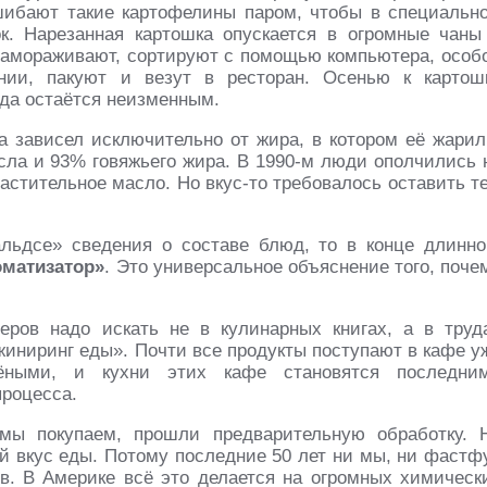
ибают такие картофелины паром, чтобы в специальн
к. Нарезанная картошка опускается в огромные чаны
 замораживают, сортируют с помощью компьютера, особ
нии, пакуют и везут в ресторан. Осенью к картош
гда остаётся неизменным.
 зависел исключительно от жира, в котором её жарил
сла и 93% говяжьего жира. В 1990-м люди ополчились 
астительное масло. Но вкус-то требовалось оставить т
льдсе» сведения о составе блюд, то в конце длинно
оматизатор»
. Это универсальное объяснение того, поче
еров надо искать не в кулинарных книгах, а в труд
иниринг еды». Почти все продукты поступают в кафе у
ёными, и кухни этих кафе становятся последни
процесса.
 мы покупаем, прошли предварительную обработку. 
й вкус еды. Потому последние 50 лет ни мы, ни фастф
в. В Америке всё это делается на огромных химическ