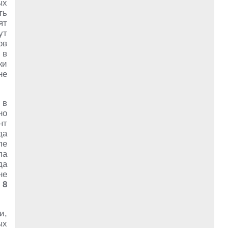
ых
ть
ят
ут
ов
 в
ки
не
 в
но
нт
да
ле
ла
да
не
 8
и,
ых