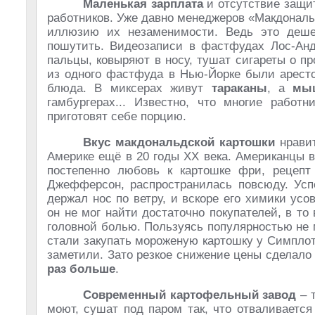
Маленькая зарплата
и отсутствие защи
работников. Уже давно менеджеров «Макдональд
иллюзию их незаменимости. Ведь это деше
пошутить. Видеозаписи в фастфудах Лос-Анд
пальцы, ковыряют в носу, тушат сигареты о пр
из одного фастфуда в Нью-Йорке были аресто
блюда. В миксерах живут
тараканы
, а
мы
гамбургерах... Известно, что многие рабо
приготовят себе порцию.
Вкус макдональдской картошки
нравит
Америке ещё в 20 годы ХХ века. Американцы в
постепенно любовь к картошке фри, рецепт
Джефферсон, распространилась повсюду. Ус
держал нос по ветру, и вскоре его химики ус
он не мог найти достаточно покупателей, в т
головной болью. Пользуясь популярностью не 
стали закупать мороженую картошку у Симплот
заметили. Зато резкое снижение цены сделало
раз больше
.
Современный картофельный завод
– т
моют, сушат под паром так, что отваливается