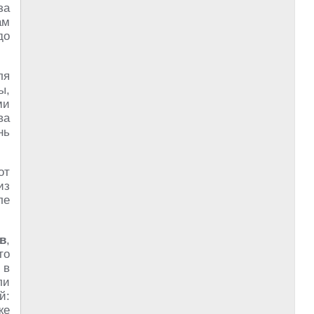
за
ам
до
ля
ы,
ми
ва
нь
от
из
ле
в
,
то
 в
ли
й:
же