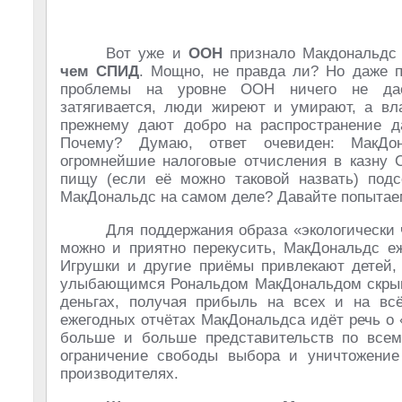
Вот уже и
ООН
признало Макдональд
чем СПИД
. Мощно, не правда ли? Но даже 
проблемы на уровне ООН ничего не д
затягивается, люди жиреют и умирают, а вл
прежнему дают добро на распространение д
Почему? Думаю, ответ очевиден: МакДон
огромнейшие налоговые отчисления в казну 
пищу (если её можно таковой назвать) подс
МакДональдс на самом деле? Давайте попытаем
Для поддержания образа «экологически 
можно и приятно перекусить, МакДональдс е
Игрушки и другие приёмы привлекают детей, 
улыбающимся Рональдом МакДональдом скрыва
деньгах, получая прибыль на всех и на всё
ежегодных отчётах МакДональдса идёт речь о 
больше и больше представительств по всем
ограничение свободы выбора и уничтожение
производителях.