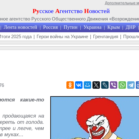
Дополнительные 
Ру
сское
А
гентство
Н
овостей
ое агентство Русского Общественного Движения «Возрождение
Лента новостей
Россия
Путин
Украина
Крым
ДНР
|
|
|
|
|
|
|
Итоги 2025 года
|
Герои войны на Украине
|
Гренландия
|
Прошло
76
ются какие-то
, продающаяся на
ереть от голода.
рее и легче, чем
 муках...