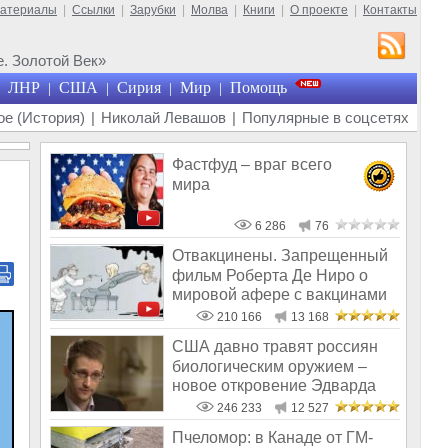
материалы
|
Ссылки
|
Зарубки
|
Молва
|
Книги
|
О проекте
|
Контакты
. Золотой Век»
ЛНР
США
Сирия
Мир
Помощь
|
|
|
|
е (История)
|
Николай Левашов
|
Популярные в соцсетях
Фастфуд – враг всего
мира
6 286
76
Отвакцинены. Запрещенный
фильм Роберта Де Ниро о
мировой афере с вакцинами
210 166
13 168
США давно травят россиян
биологическим оружием –
новое откровение Эдварда
Сноудена
246 233
12 527
Пчеломор: в Канаде от ГМ-