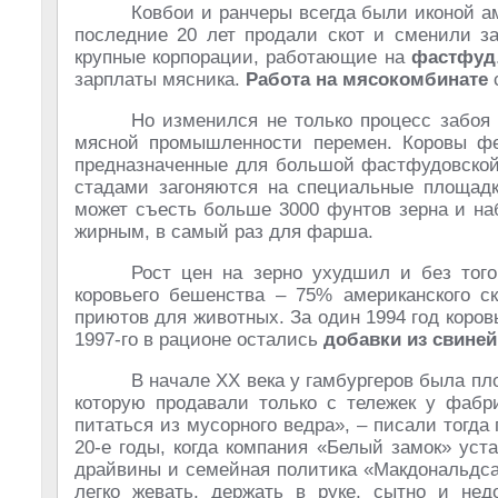
Ковбои и ранчеры всегда были иконой а
последние 20 лет продали скот и сменили з
крупные корпорации, работающие на
фастфуд
зарплаты мясника.
Работа на мясокомбинате
Но изменился не только процесс забоя 
мясной промышленности перемен. Коровы фер
предназначенные для большой фастфудовской
стадами загоняются на специальные площадк
может съесть больше 3000 фунтов зерна и на
жирным, в самый раз для фарша.
Рост цен на зерно ухудшил и без того
коровьего бешенства – 75% американского ск
приютов для животных. За один 1994 год коро
1997-го в рационе остались
добавки из свиней
В начале ХХ века у гамбургеров была пл
которую продавали только с тележек у фабри
питаться из мусорного ведра», – писали тогда
20-е годы, когда компания «Белый замок» уст
драйвины и семейная политика «Макдональдса
легко жевать, держать в руке, сытно и не