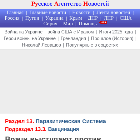
Ру
сское
А
гентство
Н
овостей
Главная
Главные новости
Новости
Лента новостей
|
|
|
|
Россия
Путин
Украина
Крым
ДНР
ЛНР
США
|
|
|
|
|
|
|
Сирия
Мир
Помощь
|
|
Война на Украине
|
война США с Ираном
|
Итоги 2025 года
|
Герои войны на Украине
|
Гренландия
|
Прошлое (История)
|
Николай Левашов
|
Популярные в соцсетях
Раздел 13.
Паразитическая Система
Подраздел 13.3.
Вакцинация
Врачи выступают против