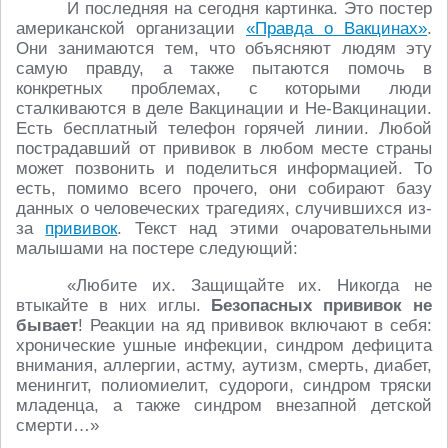
И последняя на сегодня картинка. Это постер
американской организации
«Правда о Вакцинах»
.
Они занимаются тем, что объясняют людям эту
самую правду, а также пытаются помочь в
конкретных проблемах, с которыми люди
сталкиваются в деле Вакцинации и Не-Вакцинации.
Есть бесплатный телефон горячей линии. Любой
пострадавший от прививок в любом месте страны
может позвонить и поделиться информацией. То
есть, помимо всего прочего, они собирают базу
данных о человеческих трагедиях, случившихся из-
за
прививок
. Текст над этими очаровательными
малышами на постере следующий:
«Любите их. Защищайте их. Никогда не
втыкайте в них иглы.
Безопасных прививок не
бывает
! Реакции на яд прививок включают в себя:
хронические ушные инфекции, синдром дефицита
внимания, аллергии, астму, аутизм, смерть, диабет,
менингит, полиомиелит, судороги, синдром тряски
младенца, а также синдром внезапной детской
смерти…»