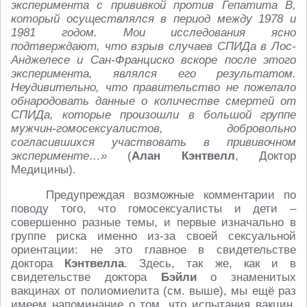
эксперимента с прививкой против Гепатита В,
который осуществлялся в период между 1978 и
1981 годом. Мои исследования ясно
подтверждают, что взрыв случаев СПИДа в Лос-
Анджелесе и Сан-Франциско вскоре после этого
эксперимента, являлся его результатом.
Неудивительно, что правительство не пожелало
обнародовать данные о количестве смертей от
СПИДа, которые произошли в большой группе
мужчин-гомосексуалистов, добровольно
согласившихся участвовать в прививочном
эксперименте…»
(
Алан Кэнтвелл
, Доктор
Медицины).
Предупреждая возможные комментарии по
поводу того, что гомосексуалисты и дети –
совершенно разные темы, и первые изначально в
группе риска именно из-за своей сексуальной
ориентации: не это главное в свидетельстве
доктора
Кэнтвелла
. Здесь, так же, как и в
свидетельстве доктора
Бэйли
о знаменитых
вакцинах от полиомиелита (см. выше), мы ещё раз
имеем напоминание о том, что испытания вакцин,