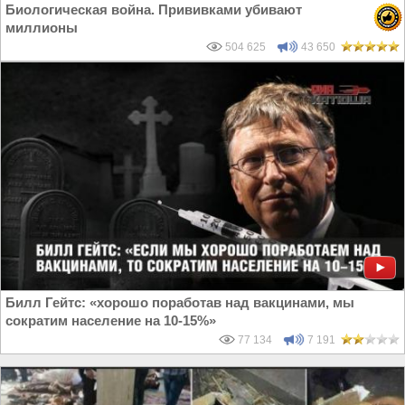
Биологическая война. Прививками убивают
миллионы
504 625
43 650
Билл Гейтс: «хорошо поработав над вакцинами, мы
сократим население на 10-15%»
77 134
7 191