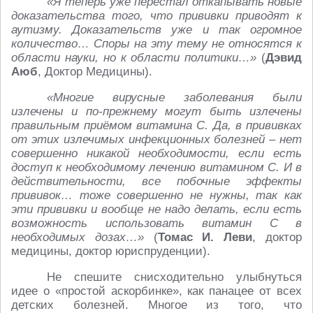
«Я теперь уже перестал откапывать новые
доказательства того, что прививки приводят к
аутизму. Доказательств уже и так огромное
количество… Споры на эту тему не относятся к
области науки, но к области политики…»
(
Дэвид
Аюб
, Доктор Медицины).
«Многие вирусные заболевания были
излечены и по-прежнему могут быть излечены
правильным приёмом витамина С. Да, в прививках
от этих излечимых инфекционных болезней – нет
совершенно никакой необходимости, если есть
доступ к необходимому лечению витамином С. И в
действительности, все побочные эффекты
прививок… тоже совершенно не нужны, так как
эти прививки и вообще не надо делать, если есть
возможность использовать витамин С в
необходимых дозах…»
(
Томас И. Леви
, доктор
медицины, доктор юриспруденции).
Не спешите снисходительно улыбнуться
идее о «простой аскорбинке», как панацее от всех
детских болезней. Многое из того, что