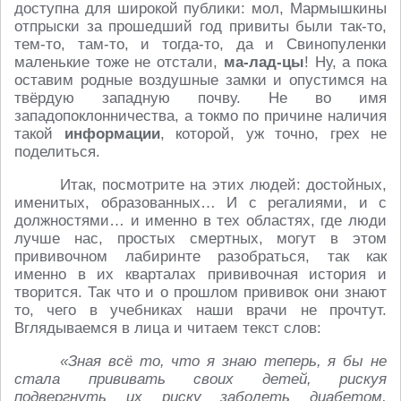
доступна для широкой публики: мол, Мармышкины
отпрыски за прошедший год привиты были так-то,
тем-то, там-то, и тогда-то, да и Свинопуленки
маленькие тоже не отстали,
ма-лад-цы
! Ну, а пока
оставим родные воздушные замки и опустимся на
твёрдую западную почву. Не во имя
западопоклонничества, а токмо по причине наличия
такой
информации
, которой, уж точно, грех не
поделиться.
Итак, посмотрите на этих людей: достойных,
именитых, образованных… И с регалиями, и с
должностями… и именно в тех областях, где люди
лучше нас, простых смертных, могут в этом
прививочном лабиринте разобраться, так как
именно в их кварталах прививочная история и
творится. Так что и о прошлом прививок они знают
то, чего в учебниках наши врачи не прочтут.
Вглядываемся в лица и читаем текст слов:
«Зная всё то, что я знаю теперь, я бы не
стала прививать своих детей, рискуя
подвергнуть их риску заболеть диабетом,