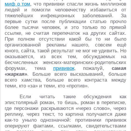
миф о том
, что прививки спасли жизнь миллионов
людей и помогли человечеству избавиться от
тяжелейших инфекционных заболеваний. За
первые сутки после публикации статью прочло
более тысячи человек, и это только по прямой
ссылке, не считая перепечаток на других сайтах.
При полном отсутствии какой бы то ни было
организованной рекламы нашего, совсем ещё
юного, сайта, такой результат не мог не удивить. Но
оказывается, из всех тем, обсуждаемых на
бесчисленных женских-материнских-родительских
форумах, тема
прививок
, пожалуй,
самая
«жаркая»
. Больше всего высказываний, больше
всего хамства, больше всего контраста между
теми, кто «за» и теми, кто «против».
Если читать такие обсуждения как
эпистолярный роман, то бишь, роман в переписке,
где персонажи раскрываются «через слово», через
реплику, через текст, то картина получается даже
как-то уныло однозначной: противники прививок
оперируют фактами, ссылками, свидетельствами