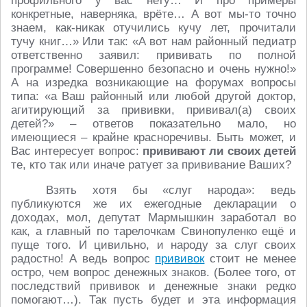
профильного у вас нету… И про примеры
конкретные, наверняка, врёте… А вот мы-то точно
знаем, как-никак отучились кучу лет, прочитали
тучу книг…» Или так: «А вот нам районный педиатр
ответственно заявил: прививать по полной
программе! Совершенно безопасно и очень нужно!»
А на изредка возникающие на форумах вопросы
типа: «а Ваш районный или любой другой доктор,
агитирующий за прививки, прививал(а) своих
детей?» – ответов показательно мало, но
имеющиеся – крайне красноречивы. Быть может, и
Вас интересует вопрос:
прививают ли своих детей
те, кто так или иначе ратует за прививание Ваших?
Взять хотя бы «слуг народа»: ведь
публикуются же их ежегодные декларации о
доходах, мол, депутат Мармышкин заработал во
как, а главный по тарелочкам Свинопуленко ещё и
пуще того. И цивильно, и народу за слуг своих
радостно! А ведь вопрос
прививок
стоит не менее
остро, чем вопрос денежных знаков. (Более того, от
последствий прививок и денежные знаки редко
помогают…). Так пусть будет и эта информация