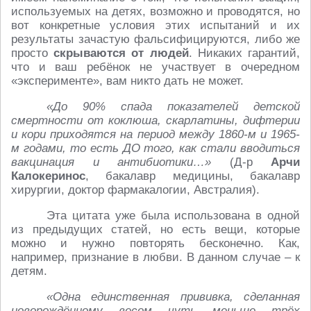
используемых на детях, возможно и проводятся, но
вот конкретные условия этих испытаний и их
результаты зачастую фальсифицируются, либо же
просто
скрываются от людей
. Никаких гарантий,
что и ваш ребёнок не участвует в очередном
«эксперименте», вам никто дать не может.
«До 90% спада показателей детской
смертности от коклюша, скарлатины, дифтерии
и кори приходятся на период между 1860-м и 1965-
м годами, то есть ДО того, как стали вводиться
вакцинация и антибиотики…»
(Д-р
Арчи
Калокеринос
, бакалавр медицины, бакалавр
хирургии, доктор фармакалогии, Австралия).
Эта цитата уже была использована в одной
из предыдущих статей, но есть вещи, которые
можно и нужно повторять бесконечно. Как,
например, признание в любви. В данном случае – к
детям.
«Одна единственная прививка, сделанная
новорождённому весом чуть меньше трёх