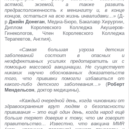
астмой, экземой, а также развить
предрасположенность к менингиту и, в конце
концов, остаться на всю жизнь инвалидами…»
(Д-
р
Джейн Донеган
, Медиа-Бюро, Бакалавр Хирургии,
Диплом Королевского Колледжа Акушеров-
Гинекологов, Член Королевского Колледжа
Терапевтов, Англия).
«Самая большая угроза детских
заболеваний состоит в опасных и
неэффективных усилиях предотвратить их с
помощью массовой вакцинации. Не существует
никаких научно обоснованных доказательств
того, что прививки помогли избавиться от
какого-либо детского заболевания…»
(
Роберт
Мендельсон
, доктор медицины).
«Каждый очередной день, когда чиновники от
здравоохранения врут людям о безопасности
прививания – это ещё один день, когда народ ещё
больше теряет доверие к тому, что им говорит
правительство… Известно, что вакцина MMR