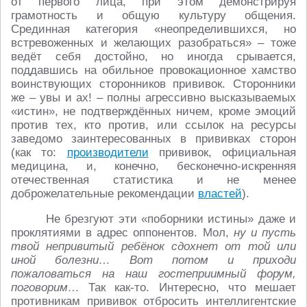
от первого лица, при этом демонстрируя
грамотность и общую культуру общения.
Срединная категория «неопределившихся, но
встревоженных и желающих разобраться» – тоже
ведёт себя достойно, но иногда срывается,
поддавшись на обильное провокационное хамство
воинствующих сторонников прививок. Сторонники
же – увы и ах! – полны агрессивно высказываемых
«истин», не подтверждённых ничем, кроме эмоций
против тех, кто против, или ссылок на ресурсы
заведомо заинтересованных в прививках сторон
(как то:
производители
прививок, официальная
медицина, и, конечно, бесконечно-искренняя
отечественная статистика и не менее
доброжелательные рекомендации
властей
).
Не брезгуют эти «поборники истины» даже и
проклятиями в адрес оппонентов. Мол,
ну и пусть
твой непривитый ребёнок сдохнет от той или
иной болезни… Вот потом и приходи
пожаловаться на наш гостеприимный форум,
поговорим…
Так как-то. Интересно, что мешает
противникам прививок отбросить интеллигентские