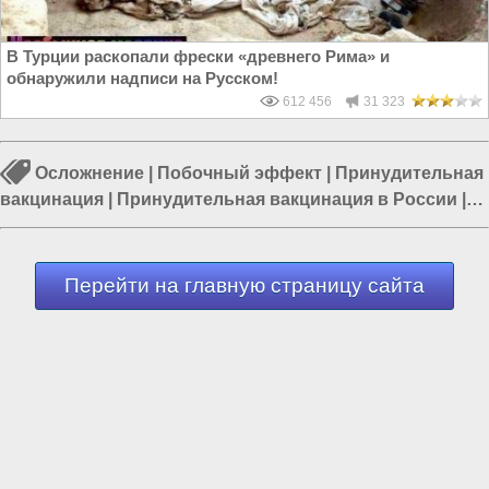
В Турции раскопали фрески «древнего Рима» и
обнаружили надписи на Русском!
612 456
31 323
Осложнение
|
Побочный эффект
|
Принудительная
вакцинация
|
Принудительная вакцинация в России
|
Медицина в России
|
Вакцина в России
|
Россия и
Запад
Перейти на главную страницу сайта