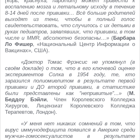
(корь, краснуха, паротит) может привести к
воспалению мозга и летальному исходу в течение
8-14 дней после прививки… Всё больше родителей
выходят из тени, чтобы в полный голос
свидетельствовать, что случилось с их детьми в
руках педиатров, заявлявших, что прививки, в том
числе и MMR, абсолютно безопасны…»
(
Барбара
Ло Фишер
, «Национальный Центр Информации о
Вакцинах», США).
«Доктор Томас Фрэнсис не упомянул (в
своём докладе) о том, что в его ключевой оценке
экспериментов Солка в 1954 году, те, кто
заразился полиомиелитом в результате первой
прививки и ДО второй прививки, в статистике
были представлены как "непривитые”...»
(
М.
Беддоу Бэйли
, Член Королевского Колледжа
Хирургов, Лицензиат Королевского Колледжа
Терапевтов, Лондон).
«У меня нет никаких сомнений в том, что
вирус иммунодефицита появился в Америке среди
мужчин-гомосексуалистов в результате