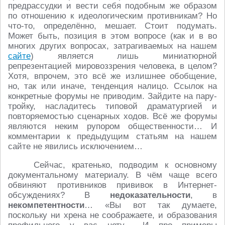
предрассудки и вести себя подобным же образом
по отношению к идеологическим противникам? Но
что-то, определённо, мешает. Стоит подумать.
Может быть, позиция в этом вопросе (как и в во
многих других вопросах, затрагиваемых на нашем
сайте
) является лишь миниатюрной
репрезентацией мировоззрения человека, в целом?
Хотя, впрочем, это всё же излишнее обобщение,
но, так или иначе, тенденция налицо. Ссылок на
конкретные форумы не приводим. Зайдите на пару-
тройку, насладитесь типовой драматургией и
повторяемостью сценарных ходов. Всё же форумы
являются неким рупором общественности… И
комментарии к предыдущим статьям на нашем
сайте не явились исключением…
Сейчас, кратенько, подводим к основному
документальному материалу. В чём чаще всего
обвиняют противников прививок в Интернет-
обсуждениях? В
недоказательности
, в
некомпетентности
… «Вы вот так думаете,
поскольку ни хрена не соображаете, и образования