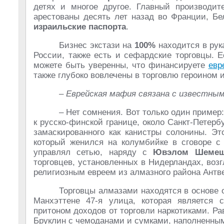
детях и многое другое. Главный производи
арестованы десять лет назад во Франции, Бе
израильские паспорта
.
Бизнес экстази на
100%
находится в рук
России, также есть и сефардские торговцы. Е
можете быть уверенны, что финансируете
евр
также глубоко вовлечены в торговлю героином и
– Еврейская мафия связана с известны
– Нет сомнения. Вот только один пример
к русско-финской границе, около Санкт-Петерб
замаскированного как канистры солонины. Э
который женился на колумбийке в сговоре с 
управлял сетью, наряду с
Ювэлом Шеме
торговцев, установленных в Нидерландах, во
религиозным евреем из алмазного района Антв
Торговцы алмазами находятся в основе 
Манхэттене 47-я улица, которая является 
притоном доходов от торговли наркотиками. Р
Бруклин с чемоданами и сумками, наполненны