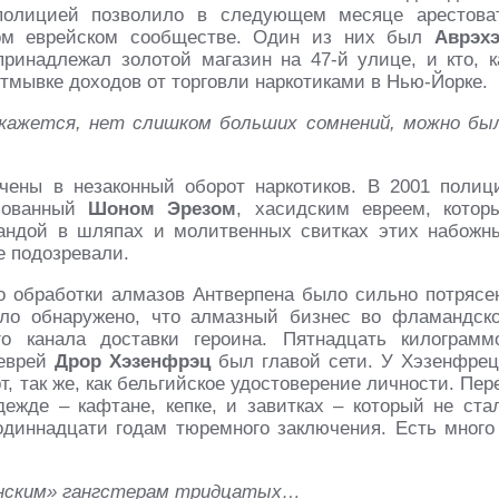
 полицией позволило в следующем месяце арестова
ом еврейском сообществе. Один из них был
Аврэх
принадлежал золотой магазин на 47-й улице, и кто, к
тмывке доходов от торговли наркотиками в Нью-Йорке.
, кажется, нет слишком больших сомнений, можно бы
чены в незаконный оборот наркотиков. В 2001 полиц
изованный
Шоном Эрезом
, хасидским евреем, котор
бандой в шляпах и молитвенных свитках этих набожн
е подозревали.
 обработки алмазов Антверпена было сильно потрясе
ло обнаружено, что алмазный бизнес во фламандск
о канала доставки героина. Пятнадцать килограмм
 еврей
Дрор Хэзенфрэц
был главой сети. У Хэзенфрец
, так же, как бельгийское удостоверение личности. Пер
ежде – кафтане, кепке, и завитках – который не ста
одиннадцати годам тюремного заключения. Есть много
канским» гангстерам тридцатых…