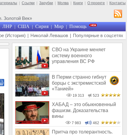
материалы
|
Ссылки
|
Зарубки
|
Молва
|
Книги
|
О проекте
|
Контакты
. Золотой Век»
ЛНР
США
Сирия
Мир
Помощь
|
|
|
|
е (История)
|
Николай Левашов
|
Популярные в соцсетях
СВО на Украине меняет
систему военного
управления ВС РФ
В Перми странно гибнут
борцы с экстремистской
«Танией»
19 313
523
ХАБАД – это обыкновенный
фашизм. Доказательства
вины
7 983
462
Притча про толерантность.