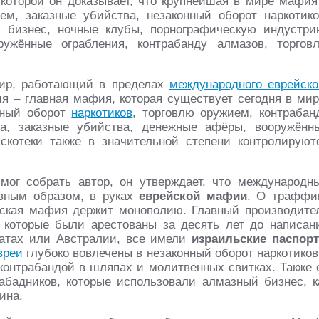
 которой он доказывает, что крупнейшая в мире мафия
ем, заказные убийства, незаконный оборот наркотико
й бизнес, ночные клубы, порнографическую индустри
ужённые ограбления, контрабанду алмазов, торгов
мир, работающий в пределах
международного еврейско
ия – главная мафия, которая существует сегодня в мир
онный оборот
наркотиков
, торговлю оружием, контрабан
ва, заказные убийства, денежные афёры, вооружённ
искотеки также в значительной степени контролируют
мог собрать автор, он утверждает, что международн
авным образом, в руках
еврейской мафии
. О траффи
ейская мафия держит монополию. Главный производите
, которые были арестованы за десять лет до написан
татах или Австралии, все имели
израильские паспорт
вреи
глубоко вовлечены в незаконный оборот наркотиков
 контрабандой в шляпах и молитвенных свитках. Также 
абадников, которые использовали алмазный бизнес, к
ина.