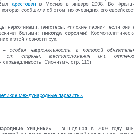
, был
арестован
в Москве в январе 2008. Во Франц
 которая сообщила об этом, но очевидно, его еврейскос
цы наркотиками, гангстеры, «плохие парни», если они 
авскими белыми:
никогда евреями
! Космополитическ
ие к этой ловкости рук.
 – особая национальность, к которой обязатель
мо от страны, местоположения или оттенк
справедливость, Сионизм», стр. 113).
великие международные паразиты»
народные хищники
» – вышедшая в 2008 году кни