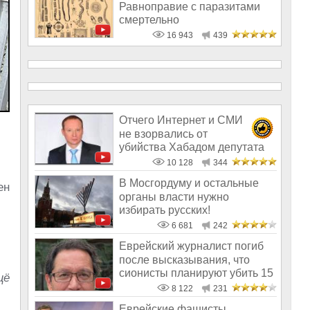
Равноправие с паразитами
смертельно
16 943
439
Отчего Интернет и СМИ
не взорвались от
убийства Хабадом депутата
Сергея Митрофанова
10 128
344
В Мосгордуму и остальные
ен
органы власти нужно
избирать русских!
6 681
242
Еврейский журналист погиб
после высказывания, что
сионисты планируют убить 15
щё
милли
8 122
231
Еврейские фашисты