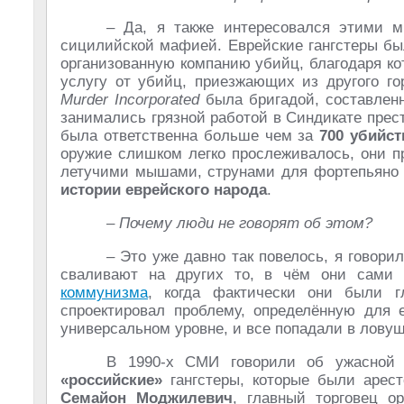
– Да, я также интересовался этими м
сицилийской мафией. Еврейские гангстеры б
организованную компанию убийц, благодаря к
услугу от убийц, приезжающих из другого го
Murder Incorporated
была бригадой, составлен
занимались грязной работой в Синдикате прест
была ответственна больше чем за
700 убийст
оружие слишком легко прослеживалось, они п
летучими мышами, струнами для фортепьяно и
истории еврейского народа
.
– Почему люди не говорят об этом?
– Это уже давно так повелось, я говори
сваливают на других то, в чём они сами 
коммунизма
, когда фактически они были 
спроектировал проблему, определённую для 
универсальном уровне, и все попадали в ловуш
В 1990-х СМИ говорили об ужасной 
«российские»
гангстеры, которые были арес
Семайон Моджилевич
, главный торговец о