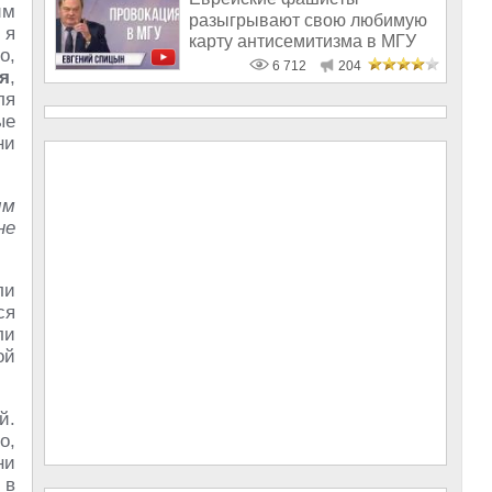
им
разыгрывают свою любимую
 я
карту антисемитизма в МГУ
о,
6 712
204
я
,
ля
ые
ни
ым
не
ли
ся
ли
ой
й.
о,
ни
 в