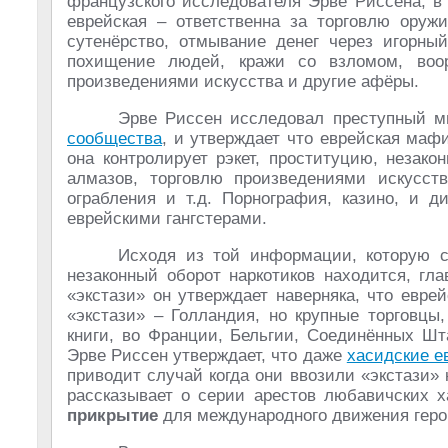
французского исследователя Эрве Риссена, в
еврейская – ответственна за торговлю оружи
сутенёрство, отмывание денег через игорны
похищение людей, кражи со взломом, воор
произведениями искусства и другие афёры.
Эрве Риссен исследовал преступный 
сообщества
, и утверждает что еврейская маф
она контролирует рэкет, проституцию, незак
алмазов, торговлю произведениями искусст
ограбления и т.д. Порнография, казино, и д
еврейскими гангстерами.
Исходя из той информации, которую с
незаконный оборот наркотиков находится, гл
«экстази» он утверждает наверняка, что евр
«экстази» – Голландия, но крупные торговцы
книги, во Франции, Бельгии, Соединённых Ш
Эрве Риссен утверждает, что даже
хасидские е
приводит случай когда они ввозили «экстази»
рассказывает о серии арестов любавичских х
прикрытие
для международного движения геро