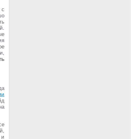
 с
шо
ть
й.
ые
ия
ое
и,
ть
да
ми
йд
на
се
й,
 и