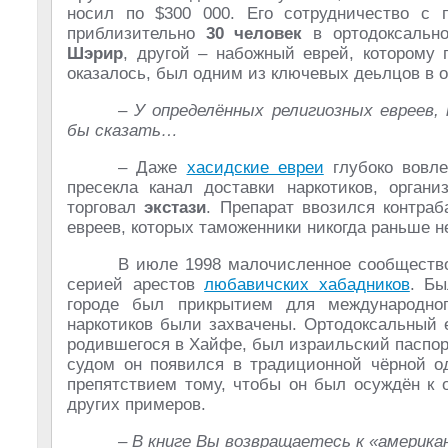
носил по $300 000. Его сотрудничество с
приблизительно
30 человек
в ортодоксальн
Шэрир
, другой – набожный еврей, которому 
оказалось, был одним из ключевых деьлцов в о
– У определённых религиозных евреев
бы сказать…
– Даже
хасидские евреи
глубоко вовле
пресекла канал доставки наркотиков, орган
торговал
экстази
. Препарат ввозился контра
евреев, которых таможенники никогда раньше н
В июле 1998 малочисленное сообщество
серией арестов
любавичских хабадников
. Бы
городе был прикрытием для международног
наркотиков были захвачены. Ортодоксальный
родившегося в Хайфе, был израильский паспорт
судом он появился в традиционной чёрной од
препятствием тому, чтобы он был осуждён к 
других примеров.
– В книге Вы возвращаетесь к «амери