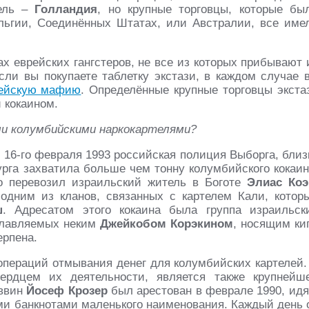
тель –
Голландия
, но крупные торговцы, которые бы
льгии, Соединённых Штатах, или Австралии, все име
ах еврейских гангстеров, не все из которых прибывают 
сли вы покупаете таблетку экстази, в каждом случае 
ейскую мафию
. Определённые крупные торговцы экста
 кокаином.
ми колумбийскими наркокартелями?
: 16-го февраля 1993 российская полиция Выборга, близ
урга захватила больше чем тонну колумбийского кокаин
то перевозил израильский житель в Боготе
Элиас Коэ
одним из кланов, связанных с картелем Кали, котор
ш
. Адресатом этого кокаина была группа израильск
зглавляемых неким
Джейкобом Корэкином
, носящим ки
ерпена.
операций отмывания денег для колумбийских картелей.
сердцем их деятельности, является также крупнейш
аввин
Йосеф Крозер
был арестован в феврале 1990, идя
ми банкнотами маленького наименования. Каждый день 