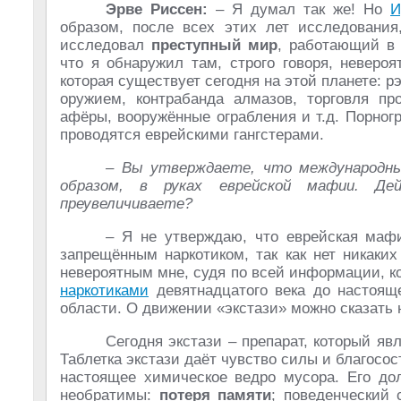
Эрве Риссен:
– Я думал так же! Но
И
образом, после всех этих лет исследовани
исследовал
преступный мир
, работающий в 
что я обнаружил там, строго говоря, невероя
которая существует сегодня на этой планете: рэ
оружием, контрабанда алмазов, торговля пр
афёры, вооружённые ограбления и т.д. Порногр
проводятся еврейскими гангстерами.
– Вы утверждаете, что международ
образом, в руках еврейской мафии. Д
преувеличиваете?
– Я не утверждаю, что еврейская маф
запрещённым наркотиком, так как нет никаких
невероятным мне, судя по всей информации, кот
наркотиками
девятнадцатого века до настоящ
области. О движении «экстази» можно сказать 
Сегодня экстази – препарат, который я
Таблетка экстази даёт чувство силы и благосост
настоящее химическое ведро мусора. Его до
необратимы:
потеря памяти
; поведенческий 