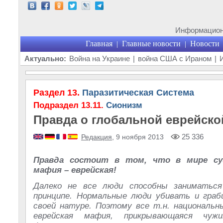
Информационн
Главная
Главные новости
Новости
|
|
Актуально:
Война на Украине
|
война США с Ираном
|
Раздел 13.
Паразитическая Система
Подраздел 13.11.
Сионизм
Правда о глобальной еврейск
25 336
Редакция
, 9 ноября 2013
Правда состоит в том, что в мире с
мафия – еврейская!
Далеко не все люди способны заниматьс
принципе. Нормальные люди убивать и граб
своей натуре. Поэтому все т.н. националь
еврейская мафия, прикрывающаяся чу