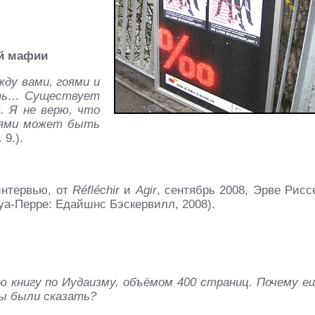
ой мафии
жду вами, гоями и
сть… Существует
в. Я не верю, что
гоями может быть
9.).
нтервью, от
Réfléchir
и
Agir
, сентябрь 2008, Эрве Рисс
уа-Перре: Едайшнс Бэскервилл, 2008).
ю книгу по Иудаизму, объёмом 400 страниц. Почему е
ны были сказать?