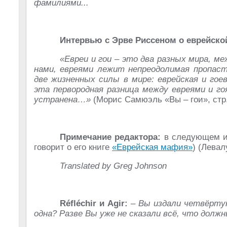
фамилиями...
Интервью с Эрве Риссеном о еврейск
«Евреи и гои – это два разных мира, ме
нами, евреями лежит непреодолимая пропа
две жизненных силы в мире: еврейская и гое
эта первородная разница между евреями и 
устранена…»
(Морис Самюэль «Вы – гои», стр. 
Примечание редактора:
в следующем и
говорит о его книге
«Еврейская мафия»
) (Левал
Translated by Greg Johnson
Réfléchir и Agir:
– Вы издали четвёрту
одна? Разве Вы уже не сказали всё, что долж