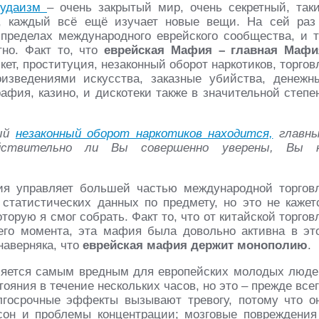
удаизм
– очень закрытый мир, очень секретный, так
я, каждый всё ещё изучает новые вещи. На сей раз
пределах международного еврейского сообщества, и т
тно. Факт то, что
еврейская Мафия – главная Мафи
кет, проституция, незаконный оборот наркотиков, торгов
оизведениями искусства, заказные убийства, денежн
афия, казино, и дискотеки также в значительной степе
ный
незаконный оборот наркотиков находится,
главн
ействительно ли Вы совершенно уверены, Вы 
ия управляет большей частью международной торгов
 статистических данных по предмету, но это не кажет
орую я смог собрать. Факт то, что от китайской торгов
его момента, эта мафия была довольно активна в эт
наверняка, что
еврейская мафия держит монополию
.
вляется самым вредным для европейских молодых люде
ояния в течение нескольких часов, но это – прежде всег
лгосрочные эффекты вызывают тревогу, потому что о
сон и проблемы концентрации; мозговые повреждения