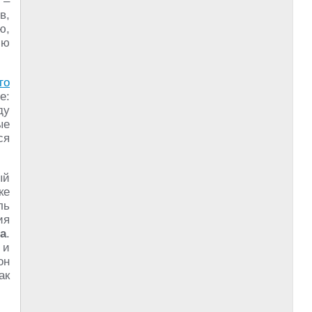
 –
в,
ю,
лю
го
е:
ду
ые
ся
ый
ке
ль
ия
а
.
 и
он
ак