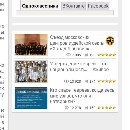
ли
Одноклассники
ВКонтакте
Facebook
ли
из
вы
Съезд московских
зи
центров иудейской секты
«Хабад Любавич»
7 905
193
Утверждение «еврей – это
ко
национальность» – лживое
а,
н
,
13 928
174
ый
их
Кто спасёт евреев, когда весь
пу
мир узнает, что они
натворили?
12 218
159
 В
ей
 в
он