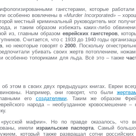
ифологизированными гангстерами, которые работали
ыли особенно вовлечены в
«Murder Incorporated»
– хоро
оторой местный криминальный руководитель мог получи
рода, и таким образом избежать каких-либо обвинени
ной из, главным образом
еврейских гангстеров
, котор
упников. Считается, что с 1933 до 1940 годы организац
в
, но некоторые говорят о
2000
. Поскольку огнестрельн
редпочитали убивать своих жертв потоплением, ножам
 особенно топориками для льда. Всё это – также
час
л об этом в своих двух предыдущих книгах. Евреи всег
виновны. Например, они говорят, что были
жертва
главными его
создателями
. Таким же образом Фре
еврейского народа – необузданное кровосмешение – 
ку.
«русской мафии». Но по правде оказалось, что в
тованы, имели
израильские паспорта
. Самый большо
ружием, который также развращал сотни российских