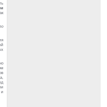
ть
эм
ак
ло
ия
ый
ых
но
ом
ов
а,
ед
ли
 и