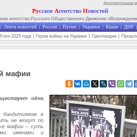
Дополнительные 
Ру
сское
А
гентство
Н
овостей
ое агентство Русского Общественного Движения «Возрождение
Лента новостей
Россия
Путин
Украина
Крым
ДНР
|
|
|
|
|
|
|
Итоги 2025 года
|
Герои войны на Украине
|
Гренландия
|
Прошло
ой мафии
уществует одна
я бандитизмом в
ить не могут по
ные мафии – суть
жими именами и