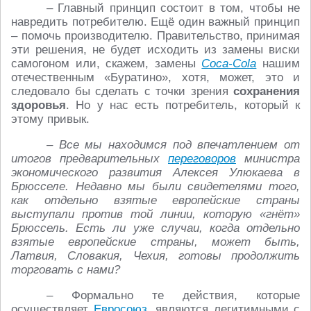
– Главный принцип состоит в том, чтобы не
навредить потребителю. Ещё один важный принцип
– помочь производителю. Правительство, принимая
эти решения, не будет исходить из замены виски
самогоном или, скажем, замены
Coca-Cola
нашим
отечественным «Буратино», хотя, может, это и
следовало бы сделать с точки зрения
сохранения
здоровья
. Но у нас есть потребитель, который к
этому привык.
– Все мы находимся под впечатлением от
итогов предварительных
переговоров
министра
экономического развития Алексея Улюкаева в
Брюсселе. Недавно мы были свидетелями того,
как отдельно взятые европейские страны
выступали против той линии, которую «гнёт»
Брюссель. Есть ли уже случаи, когда отдельно
взятые европейские страны, может быть,
Латвия, Словакия, Чехия, готовы продолжить
торговать с нами?
– Формально те действия, которые
осуществляет
Евросоюз
, являются легитимными с