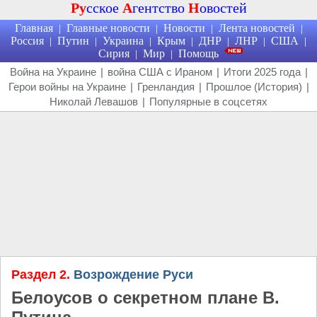
Ру
сское
А
гентство
Н
овостей
Главная
Главные новости
Новости
Лента новостей
|
|
|
|
Россия
Путин
Украина
Крым
ДНР
ЛНР
США
|
|
|
|
|
|
|
Сирия
Мир
Помощь
|
|
Война на Украине
|
война США с Ираном
|
Итоги 2025 года
|
Герои войны на Украине
|
Гренландия
|
Прошлое (История)
|
Николай Левашов
|
Популярные в соцсетях
Раздел 2.
Возрождение Руси
Белоусов о секретном плане В.