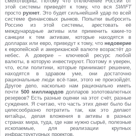
смехотворны. Потому что отключение России от
этой системы приведёт к тому, что вся
SWIFT
просто
рухнет
. Это будет сильнейший удар по всей
системе финансовых рынков. Попытки выбросить
Россию из этой системы, арестовать её
международные активы или применить какие-то
санкции к тем активам, которые находятся в
долларах или евро, приведут к тому, что
недоверие
к европейской и американской валюте возрастёт до
небес. А доверие – ключевой ресурс любой
валюты, в которую инвестируют. Поэтому я уверен,
что, если политики, которые принимают решение,
находятся в здравом уме, они достаточно
рациональные люди всё-таки, этого не произойдёт.
Другое дело, насколько нам рационально иметь
почти
500 миллиардов
долларов золотовалютных
резервов? Есть разные оценки на этот счёт, разные
суждения. Я считаю, что часть этих денег было бы
целесообразно потратить так, как это делают
китайцы, делая вложения в активы в разных
странах мира, туда, где нам нужно сырьё, полезные
ископаемые, для реализации крупных
инфраструктурных проектов.