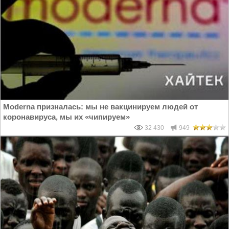
Moderna призналась: мы не вакцинируем людей от
коронавируса, мы их «чипируем»
32 430
949