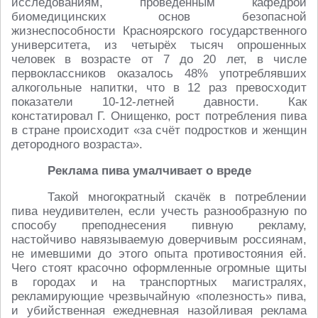
исследованиям, проведённым кафедрой
биомедицинских основ безопасной
жизнеспособности Красноярского государственного
университета, из четырёх тысяч опрошенных
человек в возрасте от 7 до 20 лет, в числе
первоклассников оказалось 48% употреблявших
алкогольные напитки, что в 12 раз превосходит
показатели 10-12-летней давности. Как
констатировал Г. Онищенко, рост потребления пива
в стране происходит «за счёт подростков и женщин
детородного возраста».
Реклама пива умалчивает о вреде
Такой многократный скачёк в потреблении
пива неудивителен, если учесть разнообразную по
способу преподнесения пивную рекламу,
настойчиво навязываемую доверчивым россиянам,
не имевшими до этого опыта противостояния ей.
Чего стоят красочно оформленные огромные щиты
в городах и на транспортных магистралях,
рекламирующие чрезвычайную «полезность» пива,
и убийственная ежедневная назойливая реклама