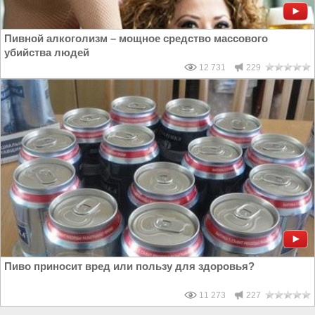
Пивной алкоголизм – мощное средство массового
убийства людей
12 731
229
Пиво приносит вред или пользу для здоровья?
11 273
227