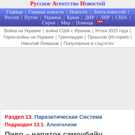
Ру
сское
А
гентство
Н
овостей
Главная
Главные новости
Новости
Лента новостей
|
|
|
|
Россия
Путин
Украина
Крым
ДНР
ЛНР
США
|
|
|
|
|
|
|
Сирия
Мир
Помощь
|
|
Война на Украине
|
война США с Ираном
|
Итоги 2025 года
|
Герои войны на Украине
|
Гренландия
|
Прошлое (История)
|
Николай Левашов
|
Популярные в соцсетях
Раздел 13.
Паразитическая Система
Подраздел 13.1.
Алкоголизм
Пиво – напиток самоубийц