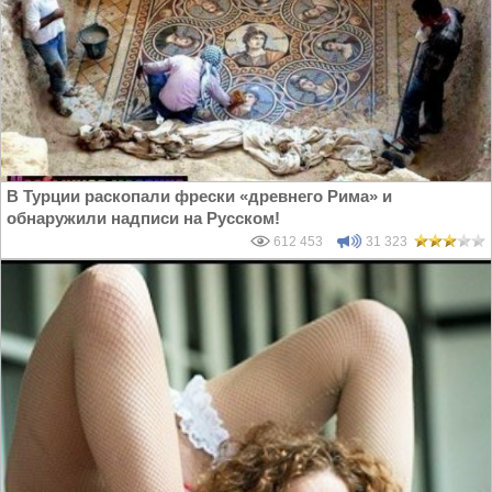
В Турции раскопали фрески «древнего Рима» и
обнаружили надписи на Русском!
612 453
31 323