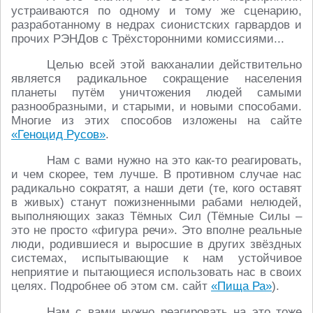
устраиваются по одному и тому же сценарию,
разработанному в недрах сионистских гарвардов и
прочих РЭНДов с Трёхсторонними комиссиями...
Целью всей этой вакханалии действительно
является радикальное сокращение населения
планеты путём уничтожения людей самыми
разнообразными, и старыми, и новыми способами.
Многие из этих способов изложены на сайте
«Геноцид Русов»
.
Нам с вами нужно на это как-то реагировать,
и чем скорее, тем лучше. В противном случае нас
радикально сократят, а наши дети (те, кого оставят
в живых) станут пожизненными рабами нелюдей,
выполняющих заказ Тёмных Сил (Тёмные Силы –
это не просто «фигура речи». Это вполне реальные
люди, родившиеся и выросшие в других звёздных
системах, испытывающие к нам устойчивое
неприятие и пытающиеся использовать нас в своих
целях. Подробнее об этом см. сайт
«Пища Ра»
).
Нам с вами нужно реагировать на это тоже