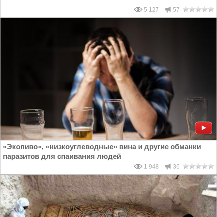
5 127
57
«Экопиво», «низкоуглеводные» вина и другие обманки
паразитов для спаивания людей
1 948
36