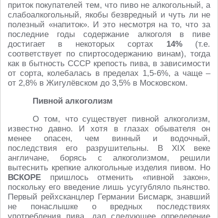
приток покупателей тем, что пиво не алкогольный, а
слабоалкогольный, якобы безвредный и чуть ли не
полезный «напиток». И это несмотря на то, что за
последние годы содержание алкоголя в пиве
достигает в некоторых сортах
14%
(т.е.
соответствует по спиртосодержанию винам), тогда
как в бытность СССР крепость пива, в зависимости
от сорта, колебалась в пределах 1,5-6%, а чаще –
от 2,8% в Жигулёвском до 3,5% в Московском.
Пивной алкоголизм
О том, что существует пивной алкоголизм,
известно давно. И хотя в глазах обывателя он
менее опасен, чем винный и водочный,
последствия его разрушительны. В XIX веке
англичане, борясь с алкоголизмом, решили
вытеснить крепкие алкогольные изделия пивом. Но
ВСКОРЕ
пришлось отменить «пивной закон»,
поскольку его введение лишь усугубляло пьянство.
Первый рейхсканцлер Германии Бисмарк, знавший
не понаслышке о вредных последствиях
употребления пива, дал следующее определение