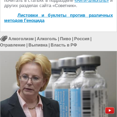
почитать в статьях в подразделе
«Анти-алкоголь»
и
других разделах сайта «Советник».
Листовки и буклеты против различных
методов Геноцида
Алкоголизм
|
Алкоголь
|
Пиво
|
Россия
|
Отравление
|
Выпивка
|
Власть в РФ