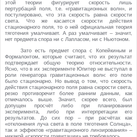
этой теории фигурирует скорость лишь
пертурбаций поля, т.е. «гравитационных волн», и
постулировано, что эта скорость равна скорости
света. Что же касается скорости действия
стационарного поля, то о ней официальная теория
тяготения умалчивает. А раз умалчивает – значит,
нет предмета спора ни с Лапласом, ни с Ньютоном.
Зато есть предмет спора с Копейкиным и
Формалонтом, которые считают, что их результат
подтверждает общую теорию относительности.
Ясно, что в их эксперименте Юпитер не выступал в
роли генератора гравитационных волн: его поле
было стационарно. Но вывод о том, что скорость
действия стационарного поля равна скорости света,
резко противоречит более ранним данным, как
отмечалось выше. Значит, скорее всего, был
допущен просчёт либо при планировании
эксперимента, либо при интерпретации его
результатов. До сих пор – при расчётах как
«отклонения луча света в поле тяготения Солнца»,
так и эффектов «гравитационного линзирования» –
никакой «скорости гравитации» не требовалось.