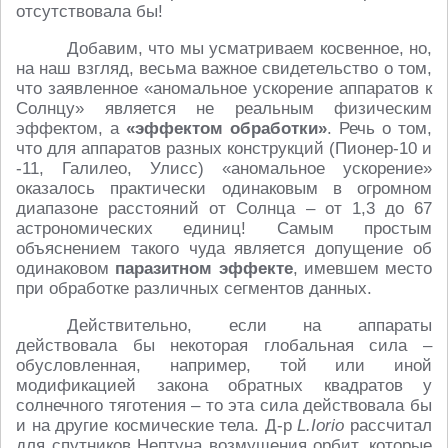
отсутствовала бы!
Добавим, что мы усматриваем косвенное, но,
на наш взгляд, весьма важное свидетельство о том,
что заявленное «аномальное ускорение аппаратов к
Солнцу» является не реальным физическим
эффектом, а
«эффектом обработки»
. Речь о том,
что для аппаратов разных конструкций (Пионер-10 и
-11, Галилео, Улисс) «аномальное ускорение»
оказалось практически одинаковым в огромном
диапазоне расстояний от Солнца – от 1,3 до 67
астрономических единиц! Самым простым
объяснением такого чуда является допущение об
одинаковом
паразитном эффекте
, имевшем место
при обработке различных сегментов данных.
Действительно, если на аппараты
действовала бы некоторая глобальная сила –
обусловленная, например, той или иной
модификацией закона обратных квадратов у
солнечного тяготения – то эта сила действовала бы
и на другие космические тела. Д-р
L.Iorio
рассчитал
для спутников Нептуна возмущения орбит, которые