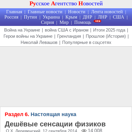
Ру
сское
А
гентство
Н
овостей
Главная
Главные новости
Новости
Лента новостей
|
|
|
|
Россия
Путин
Украина
Крым
ДНР
ЛНР
США
|
|
|
|
|
|
|
Сирия
Мир
Помощь
|
|
Война на Украине
|
война США с Ираном
|
Итоги 2025 года
|
Герои войны на Украине
|
Гренландия
|
Прошлое (История)
|
Николай Левашов
|
Популярные в соцсетях
Раздел 6.
Настоящая наука
Дешёвые сенсации физиков
14 008
О.Х. Деревенский
, 12 сентября 2014