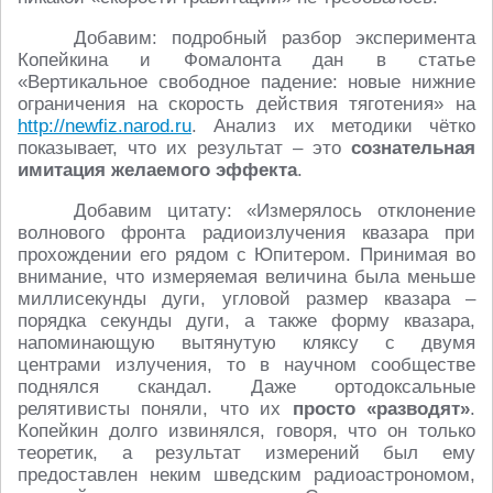
Добавим: подробный разбор эксперимента
Копейкина и Фомалонта дан в статье
«Вертикальное свободное падение: новые нижние
ограничения на скорость действия тяготения» на
http://newfiz.narod.ru
. Анализ их методики чётко
показывает, что их результат – это
сознательная
имитация желаемого эффекта
.
Добавим цитату: «Измерялось отклонение
волнового фронта радиоизлучения квазара при
прохождении его рядом с Юпитером. Принимая во
внимание, что измеряемая величина была меньше
миллисекунды дуги, угловой размер квазара –
порядка секунды дуги, а также форму квазара,
напоминающую вытянутую кляксу с двумя
центрами излучения, то в научном сообществе
поднялся скандал. Даже ортодоксальные
релятивисты поняли, что их
просто «разводят»
.
Копейкин долго извинялся, говоря, что он только
теоретик, а результат измерений был ему
предоставлен неким шведским радиоастрономом,