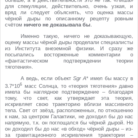
больше, а в действительности это не так. «Ниша»
для спекуляции, действительно, очень узкая, и
вряд ли следует объяснять, что оценка массы
чёрной дыры по описанному рецепту ровным
счётом
ничего не доказывала бы
.
Именно такую, ничего не доказывающую,
оценку массы чёрной дыры проделали специалисты
из Института внеземной физики. И сразу же
посыпались восторженные комментарии о
«фантастическом подтверждении теории
тяготения».
А ведь, если объект
Sgr A
* имел бы массу в
6
3.7*10
масс Солнца, то «теория тяготения» давно
имела бы наглядное подтверждение – благодаря
тому, что свет, как утверждает эта теория,
искривляет свою траекторию вблизи массивного
тела. Свет от звёзд, расположенных, по отношению
к нам, за центром Галактики, не доходил бы до нас
напрямую, т.к. он поглощался бы чёрной дырой. Но
он доходил бы до нас «в обход» чёрной дыры – из-
за гравитационного искривления траектории –