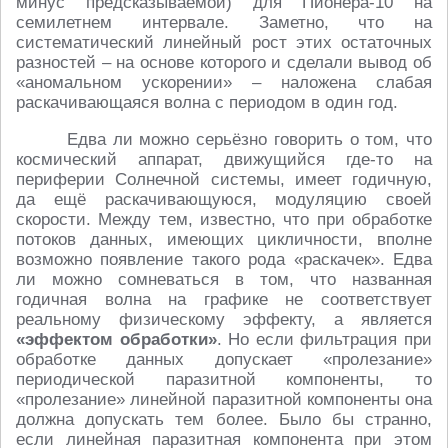
минус предсказываемой) для Пионера-10 на
семилетнем интервале. Заметно, что на
систематический линейный рост этих остаточных
разностей – на основе которого и сделали вывод об
«аномальном ускорении» – наложена слабая
раскачивающаяся волна с периодом в один год.
Едва ли можно серьёзно говорить о том, что
космический аппарат, движущийся где-то на
периферии Солнечной системы, имеет годичную,
да ещё раскачивающуюся, модуляцию своей
скорости. Между тем, известно, что при обработке
потоков данных, имеющих цикличности, вполне
возможно появление такого рода «раскачек». Едва
ли можно сомневаться в том, что названная
годичная волна на графике не соответствует
реальному физическому эффекту, а является
«эффектом обработки»
. Но если фильтрация при
обработке данных допускает «пролезание»
периодической паразитной компоненты, то
«пролезание» линейной паразитной компоненты она
должна допускать тем более. Было бы странно,
если линейная паразитная компонента при этом