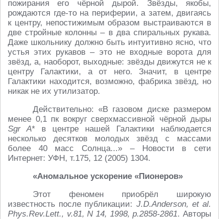
пожирания его чёрной дырой. Звёзды, якобы,
рождаются где-то на периферии, а затем, двигаясь
к центру, непостижимым образом выстраиваются в
две стройные колонны – в два спиральных рукава.
Даже школьнику должно быть интуитивно ясно, что
устья этих рукавов – это не входные ворота для
звёзд, а, наоборот, выходные: звёзды движутся не к
центру Галактики, а от него. Значит, в центре
Галактики находится, возможно, фабрика звёзд, но
никак не их утилизатор.
Действительно: «В газовом диске размером
менее 0,1 пк вокруг сверхмассивной чёрной дыры
Sgr A
* в центре нашей Галактики наблюдается
несколько десятков молодых звёзд с массами
более 40 масс Солнца...» – Новости в сети
Интернет: УФН, т.175, 12 (2005) 1304.
«Аномальное ускорение «Пионеров
»
Этот феномен приобрёл широкую
известность после публикации:
J.D.Anderson, et al.
Phys.Rev.Lett., v.81, N 14, 1998, p.2858-2861
. Авторы