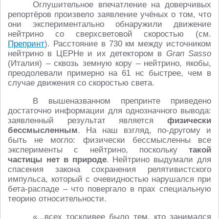
Оглушительное впечатление на доверчивых
репортёров произвело заявление учёных о том, что
они экспериментально обнаружили движение
нейтрино со сверхсветовой скоростью (см.
Препринт
). Расстояние в 730 км между источником
нейтрино в ЦЕРНе и их детектором в
Gran Sasso
(Италия) – сквозь земную кору – нейтрино, якобы,
преодолевали примерно на 61 нс быстрее, чем в
случае движения со скоростью света.
В вышеназванном препринте приведено
достаточно информации для однозначного вывода:
заявленный результат является
физически
бессмысленным
. На наш взгляд, по-другому и
быть не могло: физически бессмысленны все
эксперименты с нейтрино, поскольку
такой
частицы нет в природе
. Нейтрино выдумали для
спасения закона сохранения релятивистского
импульса, который с очевидностью нарушался при
бета-распаде – что повергало в прах специальную
теорию относительности.
«...всех тоскливее было тем, кто занимался