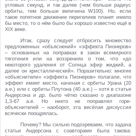
угловых секунд, и так далее (чем больше радиус
орбиты, тем больше величина W100). Но, если
такое попятное движение перигелиев планет имело
бы место, то о нём было бы хорошо известно ещё в
XIX веке.
Итак, сразу следует отбросить множество
предложенных «объяснений» «эффекта Пионеров»
– основанных на поправках в закон всемирного
тяготения или на воззрениях о том, что «до
некоторого удаления от Солнца эфир жидкий, а
далее он кристаллический». Поразительно: многие
«объяснители» «эффекта Пионеров» полагали, что
эффект имеет место, начиная с орбиты Урана (20
а.е.) или с орбиты Плутона (40 а.е.) – хотя в статье
Андерсона и др. было чётко сказано о диапазоне
1,3-67 а.е. Но никто не поправлял горе-
объяснителей – наоборот, эта весёлая дискуссия
всячески поощрялась.
Почему? Мы сильно подозреваем, что задача
статьи Андерсона с соавторами была такова: