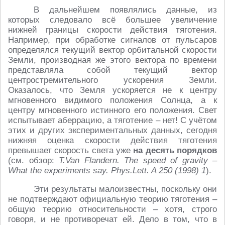
В дальнейшем появлялись данные, из
которых следовало всё большее увеличение
нижней границы скорости действия тяготения.
Например, при обработке сигналов от пульсаров
определялся текущий вектор орбитальной скорости
Земли, производная же этого вектора по времени
представляла собой текущий вектор
центростремительного ускорения Земли.
Оказалось, что Земля ускоряется не к центру
мгновенного видимого положения Солнца, а к
центру мгновенного истинного его положения. Свет
испытывает аберрацию, а тяготение – нет! С учётом
этих и других экспериментальных данных, сегодня
нижняя оценка скорости действия тяготения
превышает скорость света уже
на десять порядков
(см. обзор:
T.Van Flandern. The speed of gravity –
What the experiments say. Phys.Lett. A 250 (1998) 1
).
Эти результаты малоизвестны, поскольку они
не подтверждают официальную теорию тяготения –
общую теорию относительности – хотя, строго
говоря, и не противоречат ей. Дело в том, что в