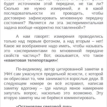
будет источником этой передачи, не так ли?
Сколько же нужно измерений, и в какой
последовательности их проводить, чтобы
достоверно зафиксировать мгновенную передачу
состояния? Является ли эта экспериментальная
задача вообще «корректно поставленной»?
А нам говорят: измерения проводились
только над первым фотоном, а над вторым – нет!
Какое же воображение надо иметь, чтобы называть
это «экспериментами по мгновенной передаче
свойств частиц»? Вот, оказывается, что такое
«квантовая телепортация»
!
По-видимому, автор цитированной заметки в
УФН сам ужаснулся предельной ясности, с которой
он обрисовал то, чем занимаются взрослые дяди. В
следующем номере он всё исправил, написав
заметку вдогонку – где налицо явное намерение
запутать вопрос, насколько это возможно. Эту
вторую заметку мы не берёмся комментировать.
«Остановлен световой луч
»