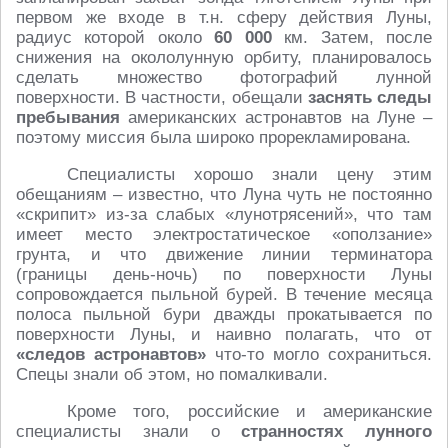
первом же входе в т.н. сферу действия Луны,
радиус которой около
60 000
км. Затем, после
снижения на окололунную орбиту, планировалось
сделать множество фотографий лунной
поверхности. В частности, обещали
заснять следы
пребывания
американских астронавтов на Луне –
поэтому миссия была широко прорекламирована.
Специалисты хорошо знали цену этим
обещаниям – известно, что Луна чуть не постоянно
«скрипит» из-за слабых «лунотрясений», что там
имеет место электростатическое «оползание»
грунта, и что движение линии терминатора
(границы день-ночь) по поверхности Луны
сопровождается пыльной бурей. В течение месяца
полоса пыльной бури дважды прокатывается по
поверхности Луны, и наивно полагать, что от
«следов астронавтов»
что-то могло сохраниться.
Спецы знали об этом, но помалкивали.
Кроме того, российские и американские
специалисты знали о
странностях лунного