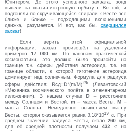
Юпитером. До этого успешного захвата, зонд
вывели на квази-синхронную орбиту с Вестой, и
подгоняли по скручивающейся спирали к Весте всё
ближе и ближе – подходящими включениями
движка, разумеется. И вот, как бы,
свершился
захват
!
Если верить этой официальной
информации, захват произошёл на удалении
примерно
17 000
км. По канонам практической
космонавтики, это должно было произойти на
границе т.н. сферы действия астероида, т.е. на
границе области, в которой тяготение астероида
доминирует над солнечным. Формула для радиуса
2/5
сферы действия: Rсд=D*(m/M)
(Левантовский
«Механика космического полёта в элементарном
изложении»). В нашем случае
D
– расстояние
между Солнцем и Вестой,
m
– масса Весты,
M
–
масса Солнца. Немедленно вычисляем массу
19
Весты, которая оказывается равна 3,18*10
кг. При
среднем значении радиуса Весты, около
260 км
,
для её средней плотности получаем
432
кг на