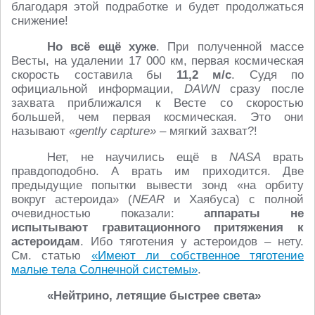
благодаря этой подработке и будет продолжаться
снижение!
Но всё ещё хуже
. При полученной массе
Весты, на удалении 17 000 км, первая космическая
скорость составила бы
11,2 м/с
. Судя по
официальной информации,
DAWN
сразу после
захвата приближался к Весте со скоростью
большей, чем первая космическая. Это они
называют
«gently capture»
– мягкий захват?!
Нет, не научились ещё в
NASA
врать
правдоподобно. А врать им приходится. Две
предыдущие попытки вывести зонд «на орбиту
вокруг астероида» (
NEAR
и Хаябуса) с полной
очевидностью показали:
аппараты не
испытывают гравитационного притяжения к
астероидам
. Ибо тяготения у астероидов – нету.
См. статью
«Имеют ли собственное тяготение
малые тела Солнечной системы»
.
«Нейтрино, летящие быстрее света
»