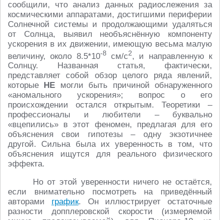
сообщили, что анализ данных радиослежения за
космическими аппаратами, достигшими периферии
Солнечной системы и продолжающими удаляться
от Солнца, выявил необъяснённую компоненту
ускорения в их движении, имеющую весьма малую
-8
2
величину, около 8.5*10
см/с
, и направленную к
Солнцу. Названная статья, фактически,
представляет собой обзор целого ряда явлений,
которые
НЕ
могли быть причиной обнаруженного
«аномального ускорения»; вопрос о его
происхождении остался открытым. Теоретики –
профессионалы и любители – буквально
«вцепились» в этот феномен, предлагая для его
объяснения свои гипотезы – одну экзотичнее
другой. Сильна была их уверенность в том, что
объяснения ищутся для реального физического
эффекта.
Но от этой уверенности ничего не остаётся,
если внимательно посмотреть на приведённый
авторами
график
. Он иллюстрирует остаточные
разности допплеровской скорости (измеряемой