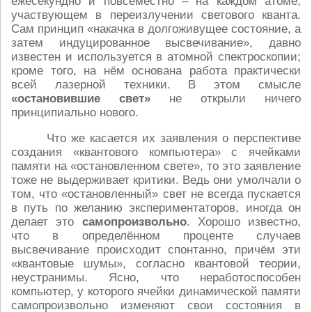
ежесекундно и повсеместно – на каждом атоме,
участвующем в переизлучении светового кванта.
Сам принцип «накачка в долгоживущее состояние, а
затем индуцированное высвечивание», давно
известен и используется в атомной спектроскопии;
кроме того, на нём основана работа практически
всей лазерной техники. В этом смысле
«остановившие свет»
не открыли ничего
принципиально нового.
Что же касается их заявления о перспективе
создания «квантового компьютера» с ячейками
памяти на «остановленном свете», то это заявление
тоже не выдерживает критики. Ведь они умолчали о
том, что «остановленный» свет не всегда пускается
в путь по желанию экспериментаторов, иногда он
делает это
самопроизвольно
. Хорошо известно,
что в определённом проценте случаев
высвечивание происходит спонтанно, причём эти
«квантовые шумы», согласно квантовой теории,
неустранимы. Ясно, что неработоспособен
компьютер, у которого ячейки динамической памяти
самопроизвольно изменяют свои состояния в