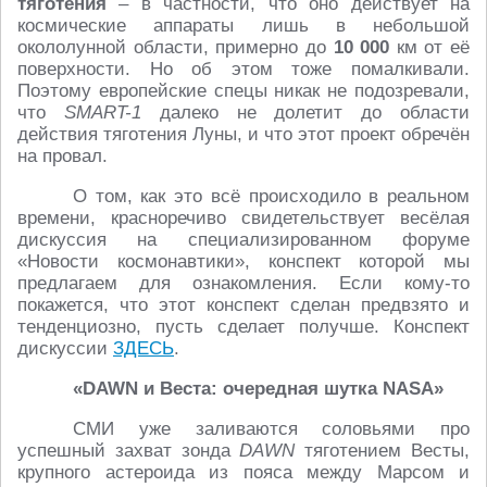
тяготения
– в частности, что оно действует на
космические аппараты лишь в небольшой
окололунной области, примерно до
10 000
км от её
поверхности. Но об этом тоже помалкивали.
Поэтому европейские спецы никак не подозревали,
что
SMART-1
далеко не долетит до области
действия тяготения Луны, и что этот проект обречён
на провал.
О том, как это всё происходило в реальном
времени, красноречиво свидетельствует весёлая
дискуссия на специализированном форуме
«Новости космонавтики», конспект которой мы
предлагаем для ознакомления. Если кому-то
покажется, что этот конспект сделан предвзято и
тенденциозно, пусть сделает получше. Конспект
дискуссии
ЗДЕСЬ
.
«DAWN и Веста: очередная шутка NASA
»
СМИ уже заливаются соловьями про
успешный захват зонда
DAWN
тяготением Весты,
крупного астероида из пояса между Марсом и