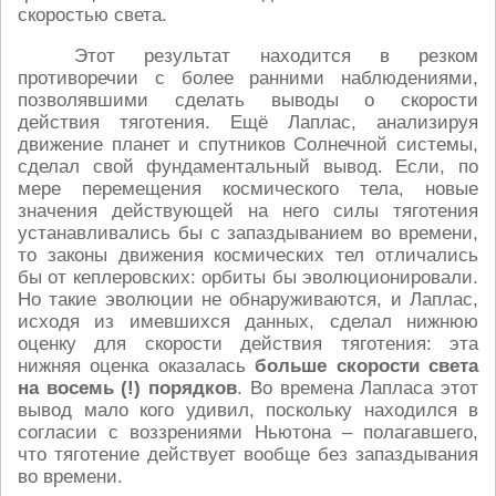
скоростью света.
Этот результат находится в резком
противоречии с более ранними наблюдениями,
позволявшими сделать выводы о скорости
действия тяготения. Ещё Лаплас, анализируя
движение планет и спутников Солнечной системы,
сделал свой фундаментальный вывод. Если, по
мере перемещения космического тела, новые
значения действующей на него силы тяготения
устанавливались бы с запаздыванием во времени,
то законы движения космических тел отличались
бы от кеплеровских: орбиты бы эволюционировали.
Но такие эволюции не обнаруживаются, и Лаплас,
исходя из имевшихся данных, сделал нижнюю
оценку для скорости действия тяготения: эта
нижняя оценка оказалась
больше скорости света
на восемь (!) порядков
. Во времена Лапласа этот
вывод мало кого удивил, поскольку находился в
согласии с воззрениями Ньютона – полагавшего,
что тяготение действует вообще без запаздывания
во времени.