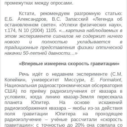
промежутках между опросами.
Кстати, рекомендуем разгромную статью:
Е.Б. Александров, В.С. Запасский «Легенда об
остановленном свете». «Успехи физических наук»,
т.174, N 10 (2004) 1105.
«...картина наблюдаемых в
этом эксперименте сигналов не содержит ничего
нового и полностью укладывается в
традиционные представления физики оптической
накачки 50-летней давности…»
«Впервые измерена скорость гравитации
»
Речь идёт о недавнем эксперименте (С.М.
Копейкин, университет Миссури,
E. Formalont
,
Национальная радиоастрономическая обсерватория
США) по приёму радиоизлучения от квазара в
условиях, когда линию квазар-Земля пересекала
планета Юпитер. На основе искажений
радиоизображения квазара – якобы из-за действия
поля гравитации Юпитера на проходящее
радиоизлучение – учёные рассчитали «скорость
гравитации»: с точностью до 20% она совпала со