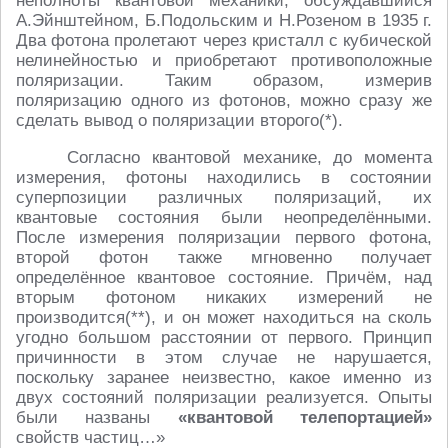
неполноты квантовой механики, обсуждавшийся
А.Эйнштейном, Б.Подольским и Н.Розеном в 1935 г.
Два фотона пролетают через кристалл с кубической
нелинейностью и приобретают противоположные
поляризации. Таким образом, измерив
поляризацию одного из фотонов, можно сразу же
сделать вывод о поляризации второго(*).
Согласно квантовой механике, до момента
измерения, фотоны находились в состоянии
суперпозиции различных поляризаций, их
квантовые состояния были неопределёнными.
После измерения поляризации первого фотона,
второй фотон также мгновенно получает
определённое квантовое состояние. Причём, над
вторым фотоном никаких измерений не
производится(**), и он может находиться на сколь
угодно большом расстоянии от первого. Принцип
причинности в этом случае не нарушается,
поскольку заранее неизвестно, какое именно из
двух состояний поляризации реализуется. Опыты
были названы
«квантовой телепортацией»
свойств частиц…»