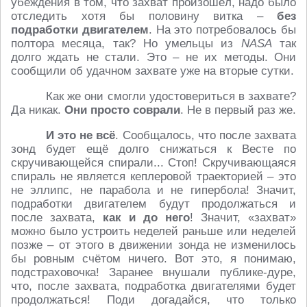
убеждения в том, что захват произошёл, надо было
отследить хотя бы половину витка –
без
подработки двигателем
. На это потребовалось бы
полтора месяца, так? Но умельцы из
NASA
так
долго ждать не стали. Это – не их методы. Они
сообщили об удачном захвате уже на вторые сутки.
Как же они смогли удостовериться в захвате?
Да никак.
Они просто соврали
. Не в первый раз же.
И это не всё
. Сообщалось, что после захвата
зонд будет ещё долго снижаться к Весте по
скручивающейся спирали... Стоп! Скручивающаяся
спираль не является кеплеровой траекторией – это
не эллипс, не парабола и не гипербола! Значит,
подработки двигателем будут продолжаться и
после захвата,
как и до него
! Значит, «захват»
можно было устроить неделей раньше или неделей
позже – от этого в движении зонда не изменилось
бы ровным счётом ничего. Вот это, я понимаю,
подстраховочка! Заранее внушали публике-дуре,
что, после захвата, подработка двигателями будет
продолжаться! Поди догадайся, что только