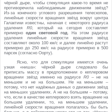
чёрной дыре, чтобы спекуляция какое-то время не
противоречила наблюдаемым движениям звёзд?
Из-за конечного углового разрешения телескопов,
линейные скорости вращения звёзд вокруг центра
Галактики известны, начиная с некоторого радиуса
удаления
R0
, который на сегодня составляет
примерно
один световой год
. На этом радиусе
удаления линейные скорости вращения звёзд
составляют около 100 км/с и далее линейно растут
примерно до 250 км/с на радиусе примерно в 500
парсек (согласно Оорту).
Ясно, что для спекуляции имеется очень
узкая «ниша»: чёрной дыре следовало бы
приписать массу в предположении о кеплеровом
вращении звёзд именно на радиусе
R0
– не на
меньшем и не на большем. Не на меньшем –
потому, что нет надёжных данных о движении звёзд
на меньших удалениях. А не на большем – потому,
что, если в качестве кеплерового взять вращение на
большем удалении, то, на меньшем удалении,
линейной скорости вращения полагалось бы быть