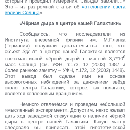
который и проводил измерения. Скандал замяли…»
Это – из разгромной статьи об
«отклонении света
вблизи Солнца
».
«Чёрная дыра в центре нашей Галактики
»
Сообщалось, что исследователи из
Института внеземной физики им. М.Планка
(Германия) получили доказательства того, что
объект
Sgr A
* в центре нашей Галактики является
6
сверхмассивной чёрной дырой с массой 3,7*10
масс Солнца (см. УФН, т.173, 12 (2003) 1387 и
более раннюю заметку – УФН, т.172, 12 (2002) 1448).
Этот вывод был сделан ими на основе
высокоточных наблюдений за движением звёзд
около центра Галактики, которое, как полагают,
является кеплеровым вращением.
Немного отвлечёмся и проведём небольшой
«мысленный эксперимент». Допустим, некто желает
дать ход заведомой спекуляции о наличии чёрной
дыры в центре нашей Галактики. Какую массу
следовало бы приписать этой гипотетической