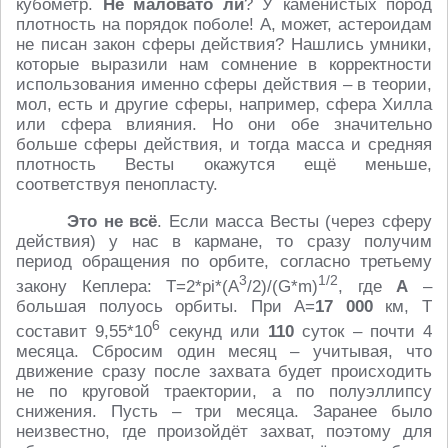
кубометр.
Не маловато ли
? У каменистых пород
плотность на порядок поболе! А, может, астероидам
не писан закон сферы действия? Нашлись умники,
которые выразили нам сомнение в корректности
использования именно сферы действия – в теории,
мол, есть и другие сферы, например, сфера Хилла
или сфера влияния. Но они обе значительно
больше сферы действия, и тогда масса и средняя
плотность Весты окажутся ещё меньше,
соответствуя пенопласту.
Это не всё
. Если масса Весты (через сферу
действия) у нас в кармане, то сразу получим
период обращения по орбите, согласно третьему
3
1/2
закону Кеплера: T=2*pi*(A
/2)/(G*m)
, где
A
–
большая полуось орбиты. При A=
17 000
км, T
6
составит 9,55*10
секунд или
110
суток – почти 4
месяца. Сбросим один месяц – учитывая, что
движение сразу после захвата будет происходить
не по круговой траектории, а по полуэллипсу
снижения. Пусть – три месяца. Заранее было
неизвестно, где произойдёт захват, поэтому для