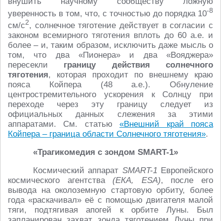
внушить научному сообществу ложную
-8
уверенность в том, что, с точностью до порядка 10
2
см/с
, солнечное тяготение действует в согласии с
законом всемирного тяготения вплоть до 60 а.е. и
более – и, таким образом, исключить даже мысль о
том, что два «Пионера» и два «Вояджера»
пересекли
границу действия солнечного
тяготения
, которая проходит по внешнему краю
пояса Койпера (48 а.е.). Обнуление
центростремительного ускорения к Солнцу при
переходе через эту границу следует из
официальных данных слежения за этими
аппаратами. См. статью
«Внешний край пояса
Койпера – граница области Солнечного тяготения»
.
«Трагикомедия с зондом SMART-1
»
Космический аппарат
SMART-1
Европейского
космического агентства
(ЕКА, ESA)
, после его
вывода на околоземную стартовую орбиту, более
года «раскачивал» её с помощью двигателя малой
тяги, подтягивая апогей к орбите Луны. Был
запланирован захват зонда тяготением Луны при