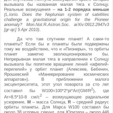
вызывала бы названная малая тяга к Солнцу.
Реальные возмущения –
на
1-2 порядка
меньше
(L.Iorio. Does the Neptunian system of satellites
challenge a gravitational origin for the Pioneer
anomaly?
Mon.Not.R.Astron.Soc. arXiv:0912.2947v3
[gr-qc] 5 Apr 2010)
.
Да что там спутники планет! А сами-то
планеты? Если бы и планеты были подвержены
тому же воздействию, что и «Пионеры», то орбиты
планет заметно эволюционировали бы.
Непрерывная малая тяга в направлении к Солнцу
вызывала бы попятное вращение линий «афелий-
перигелий» у орбит планет (Алексеев, Бебенин,
Ярошевский «Маневрирование космических
аппаратов»). В приближении малого
эксцентриситета, этот угол поворота за сто лет
2
составил бы W100=100*2*pi*Ar/(GM/R
), где
2
Ar=8.5*10-8 см/с
– возмущающее радиальное
ускорение,
M
– масса Солнца,
R
– средний радиус
орбиты планеты. Для Марса W100 составил бы
около 38 угловых секунд, для Юпитера – около 446