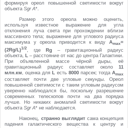
формируя ореол повышенной светимости вокруг
объекта
Sgr A
*.
Размер этого ореола можно оценить,
используя известное выражение для угла
отклонения луча света при прохождении вблизи
массивного тела; выражение для углового радиуса
максимума у ореола приводится к виду
A
=
max
1/2
(2Rg/L)
, где
Rg
– гравитационный радиус
объекта,
L
– расстояние от нас до центра Галактики.
При объявленной массе чёрной дыры, её
гравитационный радиус составляет около
11
млн.км
, оценка для
L
есть
8000
парсек; тогда
A
max
составляет почти две угловые секунды. Ореол
повышенной светимости с таким угловым радиусом
уверенно наблюдался бы, поскольку разрешение
современных телескопов почти на два порядка
лучше. Но никаких аномалий светимости вокруг
объекта
Sgr A
* не наблюдается.
Наконец,
странно выглядит
сама концепция
падения галактического вещества к центру и