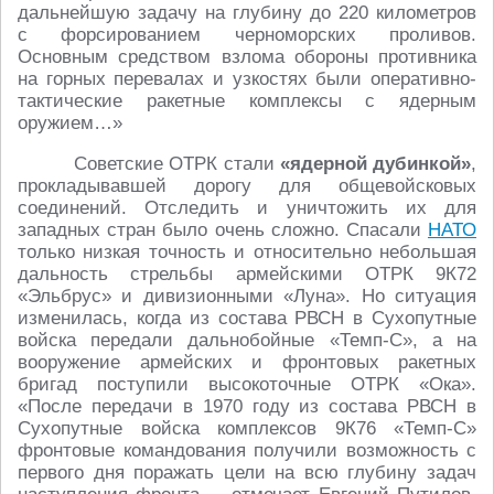
дальнейшую задачу на глубину до 220 километров
с форсированием черноморских проливов.
Основным средством взлома обороны противника
на горных перевалах и узкостях были оперативно-
тактические ракетные комплексы с ядерным
оружием…»
Советские ОТРК стали
«ядерной дубинкой»
,
прокладывавшей дорогу для общевойсковых
соединений. Отследить и уничтожить их для
западных стран было очень сложно. Спасали
НАТО
только низкая точность и относительно небольшая
дальность стрельбы армейскими ОТРК 9К72
«Эльбрус» и дивизионными «Луна». Но ситуация
изменилась, когда из состава РВСН в Сухопутные
войска передали дальнобойные «Темп-С», а на
вооружение армейских и фронтовых ракетных
бригад поступили высокоточные ОТРК «Ока».
«После передачи в 1970 году из состава РВСН в
Сухопутные войска комплексов 9К76 «Темп-С»
фронтовые командования получили возможность с
первого дня поражать цели на всю глубину задач