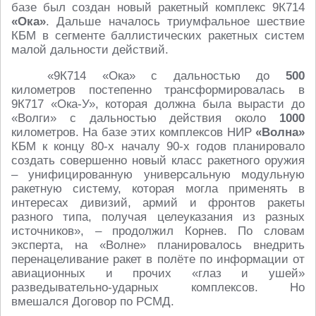
базе был создан новый ракетный комплекс 9К714
«Ока»
. Дальше началось триумфальное шествие
КБМ в сегменте баллистических ракетных систем
малой дальности действий.
«9К714 «Ока» с дальностью до
500
километров постепенно трансформировалась в
9К717 «Ока-У», которая должна была вырасти до
«Волги» с дальностью действия около
1000
километров. На базе этих комплексов НИР
«Волна»
КБМ к концу 80-х началу 90-х годов планировало
создать совершенно новый класс ракетного оружия
– унифицированную универсальную модульную
ракетную систему, которая могла применять в
интересах дивизий, армий и фронтов ракеты
разного типа, получая целеуказания из разных
источников», – продолжил Корнев. По словам
эксперта, на «Волне» планировалось внедрить
перенацеливание ракет в полёте по информации от
авиационных и прочих «глаз и ушей»
разведывательно-ударных комплексов. Но
вмешался Договор по РСМД.