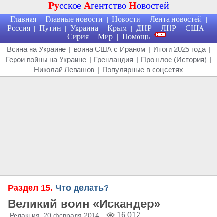
Ру
сское
А
гентство
Н
овостей
Главная
Главные новости
Новости
Лента новостей
|
|
|
|
Россия
Путин
Украина
Крым
ДНР
ЛНР
США
|
|
|
|
|
|
|
Сирия
Мир
Помощь
|
|
Война на Украине
|
война США с Ираном
|
Итоги 2025 года
|
Герои войны на Украине
|
Гренландия
|
Прошлое (История)
|
Николай Левашов
|
Популярные в соцсетях
Раздел 15.
Что делать?
Великий воин «Искандер»
16 012
Редакция
, 20 февраля 2014