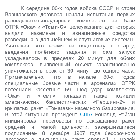
К середине 80-х годов войска СССР и стран
Варшавского договора начали испытания первых
разведывательно-ударных комплексов на базе
ОТРК
«Ока»
и
«Темп-С»
, целеуказания для которых
выдали наземные и авиационные средства
разведки, а в дальнейшем и спутниковые системы.
Учитывая, что время на подготовку к старту,
введения полётного задания и сам запуск
укладывалось в пределах
20
минут для обоих
комплексов, выявленный объект гарантированно
уничтожался в срок от
30
минут до одного часа.
Примечательно, что в начале 80-х годов
специальные боевые части в арсеналах ОТРК
потеснили кассетные БЧ. Под удар комплексов
«Ока» и «Темп» попадали также позиции
американских баллистических «Першинг-2» и
крылатых ракет «Томагавк» наземного базирования.
В этой ситуации президент
США
Рональд Рейган
инициировал переговоры по сокращению ракет
средней и малой дальности, завершившиеся
подписанием 8 декабря 1987 года бессрочного
Договора о ликвидации ракет средней и малой