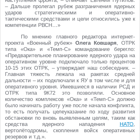
наступления фронта, – отмечает Евгений Путилов.
– Дальше пролегал рубеж разграничения ядерных
ударов стратегическими и оперативно-
тактическими средствами и цели относились уже к
компетенции РВСН…»
По мнению главного редактора интернет-
проекта «Военный рубеж»
Олега Ковшаря
, ОТРК
типа «Ока» и «Темп-С» командование берегло:
«Предварительное планирование ядерного удара на
оперативном уровне подключало только процентов
10-15 этих ОТРК, – утверждает наш собеседник. –
Главная тяжесть лежала на ракетах средней
дальности – их подключали к ЯУ в том числе и для
оперативного уровня. Имевшиеся в наличии РСД и
ОТРК типа 9К72 это позволяли. Основное
количество комплексов «Ока» и «Темп-С» должно
было начинать работу уже после начала конфликта,
то есть получать целеуказание по ходу развития
обстановки по вновь выявленным целям, таким как
средства ядерного нападения
НАТО
,
вертолётодромы, скопления войск оперативных
резервов и т.д.».