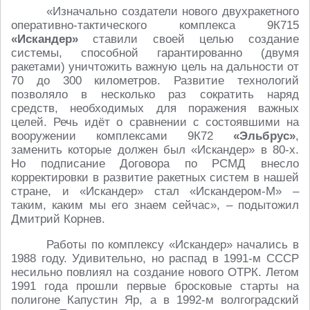
«Изначально создатели нового двухракетного
оперативно-тактического комплекса 9К715
«Искандер»
ставили своей целью создание
системы, способной гарантированно (двумя
ракетами) уничтожить важную цель на дальности от
70 до 300 километров. Развитие технологий
позволяло в несколько раз сократить наряд
средств, необходимых для поражения важных
целей. Речь идёт о сравнении с состоявшими на
вооружении комплексами 9К72
«Эльбрус»
,
заменить которые должен был «Искандер» в 80-х.
Но подписание Договора по РСМД внесло
корректировки в развитие ракетных систем в нашей
стране, и «Искандер» стал «Искандером-М» –
таким, каким мы его знаем сейчас», – подытожил
Дмитрий Корнев.
Работы по комплексу «Искандер» начались в
1988 году. Удивительно, но распад в 1991-м СССР
несильно повлиял на создание нового ОТРК. Летом
1991 года прошли первые бросковые старты на
полигоне Капустин Яр, а в 1992-м волгоградский