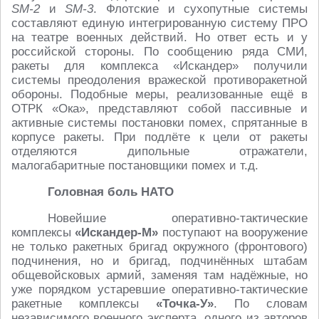
SM-2
и
SM-3
. Флотские и сухопутные системы
составляют единую интегрированную систему ПРО
на театре военных действий. Но ответ есть и у
российской стороны. По сообщению ряда СМИ,
ракеты для комплекса «Искандер» получили
системы преодоления вражеской противоракетной
обороны. Подобные меры, реализованные ещё в
ОТРК «Ока», представляют собой пассивные и
активные системы постановки помех, спрятанные в
корпусе ракеты. При подлёте к цели от ракеты
отделяются дипольные отражатели,
малогабаритные постановщики помех и т.д.
Головная боль НАТО
Новейшие оперативно-тактические
комплексы
«Искандер-М»
поступают на вооружение
не только ракетных бригад окружного (фронтового)
подчинения, но и бригад, подчинённых штабам
общевойсковых армий, заменяя там надёжные, но
уже порядком устаревшие оперативно-тактические
ракетные комплексы
«Точка-У»
. По словам
независимого военного эксперта, одного из авторов