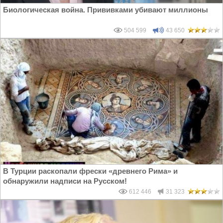
Биологическая война. Прививками убивают миллионы
504 599
43 650
В Турции раскопали фрески «древнего Рима» и
обнаружили надписи на Русском!
612 446
31 323