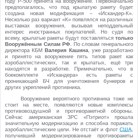
году Р-500 принята на вооружение. Первоначально
предполагалось, что под крылатую ракету будет
создана новая модификация – «Искандер-К».
Несколько раз вариант «К» появлялся на различных
выставках вооружения, вызывая неподдельный
интерес иностранных покупателей. Но судя по
всему, крылатые ракеты будут поставляться
только
Вооружённым Силам РФ
. По словам генерального
директора КБМ
Валерия Кашина
, уже разработано
и принято на вооружение пять типов ракет как
аэробаллистических, так и крылатых, ещё три
находятся в разработке. Примечательно, что в
боекомплекте «Искандера» есть ракеты с
проникающей БЧ для уничтожения бункеров и
других укреплений противника.
Вооружение вероятного противника тоже не
стоит на месте, появляются новые комплексы
противовоздушной и противоракетной обороны.
Сейчас американская ЗРС «Пэтриот» прошла
значительную модернизацию и способна поражать
аэробаллистические цели. Не отстаёт и флот
США
,
получивший модернизированные противоракеты