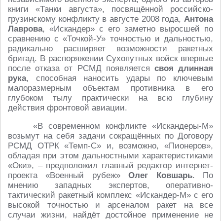
книги «Танки августа», посвящённой российско-
грузинскому конфликту в августе 2008 года,
Антона
Лаврова
, «Искандер» с его заметно выросшей по
сравнению с «Точкой-У» точностью и дальностью,
радикально расширяет возможности ракетных
бригад. В распоряжении Сухопутных войск впервые
после отказа от РСМД появляется
своя длинная
рука
, способная наносить удары по ключевым
малоразмерным объектам противника в его
глубоком тылу практически на всю глубину
действия фронтовой авиации.
«В современном конфликте «Искандеры-М»
возьмут на себя задачи сокращённых по Договору
РСМД ОТРК «Темп-С» и, возможно, «Пионеров»,
обладая при этом дальностными характеристиками
«Оки», – предположил главный редактор интернет-
проекта «Военный рубеж»
Олег Ковшарь
. По
мнению западных экспертов, оперативно-
тактический ракетный комплекс «Искандер-М» с его
высокой точностью и арсеналом ракет на все
случаи жизни, найдёт достойное применение не