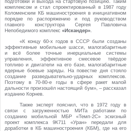
подготовки и выхода на стартовую позицию. Таким
комплексом и стал спроектированный в 1987 году
Коломенским КБ машиностроения в инициативном
порядке по распоряжению и под руководством
главного конструктора Сергея Павловича
Непобедимого комплекс
«Искандер»
.
«К концу 60-х годов в СССР были созданы
эффективные мобильные шасси, малогабаритные
и всё более точные инерциальные системы
управления, эффективное смесевое твёрдое
топливо и двигатели на его базе, малогабаритные
ядерные боевые заряды. На повестке дня стояло
создание разведывательно-ударных комплексов.
Поэтому в 70-80-е годы в сфере ракет малой
дальности произошёл настоящий бум», – рассказал
изданию Корнев.
Также эксперт пояснил, что в 1972 году в
связи с загруженностью МИТа работами по
созданию мобильной МБР «Темп-2С» эскизный
проект комплекса 9К711 «Уран» передали для
доработки в КБ машиностроения (КБМ), где на его