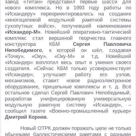
завод «Титан» представил первые шасси для
нового комплекса. Но в 1993 году работы по
«Искандеру» переориентировались на создание
«многоцелевой модульной ракетной системы
сухопутных войск», получившей наименование
«Искандер-М»
. Новейший оперативно-тактический
комплекс стал вершиной творчества главного
конструктора КБМ
Сергея Павловича
Непобедимого
, к которой он шёл, создавая
«Точку», «Оку», «Оку-М» и т.д. Новейший
«Искандер» воплотил весь опыт и умения своего
создателя. «Сейчас КБМ только усовершенствует
«Искандер», улучшает работу его узлов,
механизмов, ставит новое радиоэлектронное
оборудование, прицельные комплексы и т. д. Всё
остальное сделал Сергей Павлович Непобедимый,
разработав унифицированную универсальную
модульную ракетную систему «Искандер», –
сообщил газете «Военно-промышленный курьер»
Дмитрий Корнев
.
Новый ОТРК должен поражать цели не только
обычными баллистическими ракетами с разными