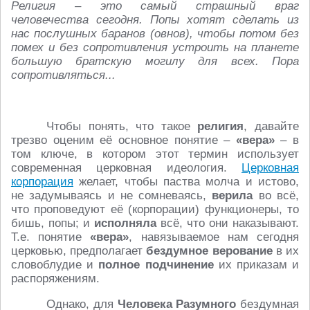
Религия – это самый страшный враг
человечества сегодня. Попы хотят сделать из
нас послушных баранов (овнов), чтобы потом без
помех и без сопротивления устроить на планете
большую братскую могилу для всех. Пора
сопротивляться...
Чтобы понять, что такое
религия
, давайте
трезво оценим её основное понятие –
«вера»
– в
том ключе, в котором этот термин использует
современная церковная идеология.
Церковная
корпорация
желает, чтобы паства молча и истово,
не задумываясь и не сомневаясь,
верила
во всё,
что проповедуют её (корпорации) функционеры, то
бишь, попы; и
исполняла
всё, что они наказывают.
Т.е. понятие
«вера»
, навязываемое нам сегодня
церковью, предполагает
бездумное верование
в их
словоблудие и
полное подчинение
их приказам и
распоряжениям.
Однако, для
Человека Разумного
бездумная