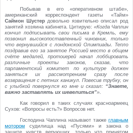
Побывав в его «оперативном штабе»,
американский корреспондент газеты «Тайм»
Саймон Шустер
довольно язвительно описал род
занятий хозяина кабинета. Цитирую:
«Когда Чаплин
кончил подписывать свои письма в Кремль, ему
позвонил высокопоставленный чиновник, только
что вернувшийся с лондонской Олимпиады. Тепло
поздравив его за занятое Россией место в общем
счёте медалей, протоиерей начал лоббировать
различные проекты законов, сказав, что
парламентский комитет по культуре должен
заняться их рассмотрением сразу после
возвращения с летних каникул. Повесив трубку, он
с улыбкой повернулся ко мне и сказал:
“Знаете,
важно заставлять их шевелиться”
»
.
Как говорил в таких случаях красноармеец
Сухов: «Вопросы есть?» Вопросов нет.
Господина Чаплина называют также
главным
мотором
судилища над «Пусями» и закона о
защите чувств верующих, только что принятом