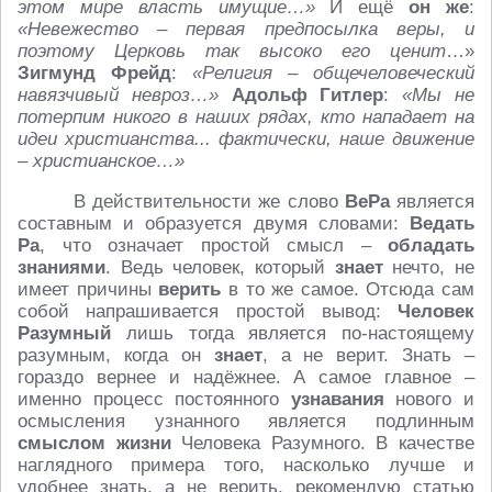
этом мире власть имущие…»
И ещё
он же
:
«Невежество – первая предпосылка веры, и
поэтому Церковь так высоко его ценит
…»
Зигмунд Фрейд
:
«Религия – общечеловеческий
навязчивый невроз…»
Адольф Гитлер
:
«Мы не
потерпим никого в наших рядах, кто нападает на
идеи христианства... фактически, наше движение
– христианское…»
В действительности же слово
ВеРа
является
составным и образуется двумя словами:
Ведать
Ра
, что означает простой смысл –
обладать
знаниями
. Ведь человек, который
знает
нечто, не
имеет причины
верить
в то же самое. Отсюда сам
собой напрашивается простой вывод:
Человек
Разумный
лишь тогда является по-настоящему
разумным, когда он
знает
, а не верит. Знать –
гораздо вернее и надёжнее. А самое главное –
именно процесс постоянного
узнавания
нового и
осмысления узнанного является подлинным
смыслом жизни
Человека Разумного. В качестве
наглядного примера того, насколько лучше и
удобнее знать, а не верить, рекомендую статью