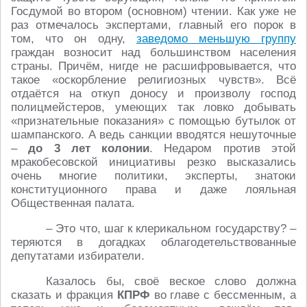
Госдумой во втором (основном) чтении. Как уже не
раз отмечалось экспертами, главный его порок в
том, что он одну,
заведомо меньшую группу
граждан возносит над большинством населения
страны. Причём, нигде не расшифровывается, что
такое «оскорбление религиозных чувств». Всё
отдаётся на откуп доносу и произволу господ
полицмейстеров, умеющих так ловко добывать
«признательные показания» с помощью бутылок от
шампанского. А ведь санкции вводятся нешуточные
–
до 3 лет колонии
. Недаром против этой
мракобесовской инициативы резко высказались
очень многие политики, эксперты, знатоки
конституционного права и даже лояльная
Общественная палата.
– Это что, шаг к клерикальном государству? –
теряются в догадках облагодетельствованные
депутатами избиратели.
Казалось бы, своё веское слово должна
сказать и фракция
КПРФ
во главе с бессменным, а