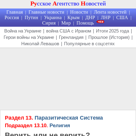
Ру
сское
А
гентство
Н
овостей
Главная
Главные новости
Новости
Лента новостей
|
|
|
|
Россия
Путин
Украина
Крым
ДНР
ЛНР
США
|
|
|
|
|
|
|
Сирия
Мир
Помощь
|
|
Война на Украине
|
война США с Ираном
|
Итоги 2025 года
|
Герои войны на Украине
|
Гренландия
|
Прошлое (История)
|
Николай Левашов
|
Популярные в соцсетях
Раздел 13.
Паразитическая Система
Подраздел 13.10.
Религия
Верить или не верить?