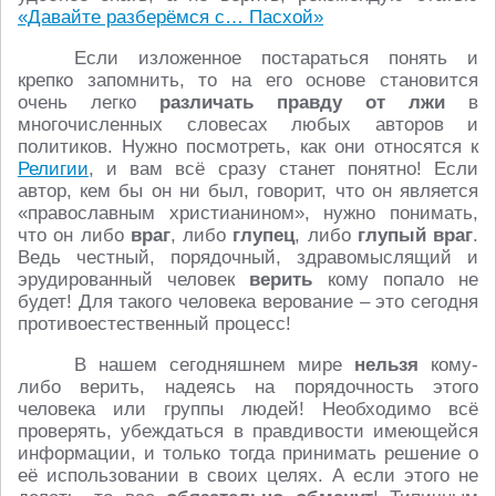
«Давайте разберёмся с… Пасхой»
Если изложенное постараться понять и
крепко запомнить, то на его основе становится
очень легко
различать правду от лжи
в
многочисленных словесах любых авторов и
политиков. Нужно посмотреть, как они относятся к
Религии
, и вам всё сразу станет понятно! Если
автор, кем бы он ни был, говорит, что он является
«православным христианином», нужно понимать,
что он либо
враг
, либо
глупец
, либо
глупый враг
.
Ведь честный, порядочный, здравомыслящий и
эрудированный человек
верить
кому попало не
будет! Для такого человека верование – это сегодня
противоестественный процесс!
В нашем сегодняшнем мире
нельзя
кому-
либо верить, надеясь на порядочность этого
человека или группы людей! Необходимо всё
проверять, убеждаться в правдивости имеющейся
информации, и только тогда принимать решение о
её использовании в своих целях. А если этого не