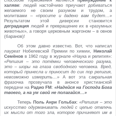
способом торможения является
принуждение к
халяве
: людей настойчиво приучают добиваться
желаемого не своим разумом и трудом, а
молитвами –
«просите и дадено вам будет…»
Результатом этой диверсии становится
деградация
людей и превращение их в «разумных
животных», а говоря церковным жаргоном – в овнов
(баранов)!
Об этом давно известно. Вот, что написал
лауреат Нобелевской Премии по химии,
Николай
Семёнов
в 1962 году в журнале «Наука и религия»:
«Религия – это потёмки человеческого разума,
это – шоры на глаза свободного человека. Вред,
который принесла и приносит до сих пор религия,
невозможно измерить…»
А вот эта сакральная
фразочка прозвучала в анонсе христианской
передачи на
Радио
FM
:
«Надейся на Господа Бога
твоего, а на ум свой не полагайся…»
Теперь
Поль Анри Гольбах
:
«Религия – это
искусство одурманивать людей с целью отвлечь
их мысли от того зла, которое причиняют им в