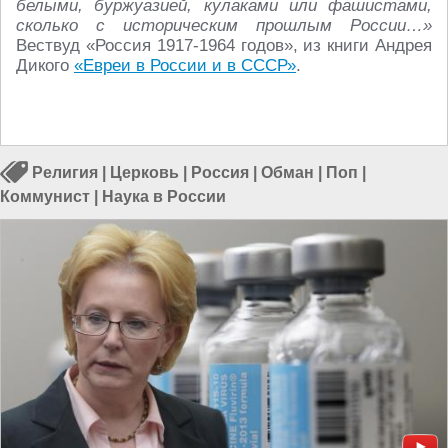
белыми, буржуазией, кулаками или фашистами,
сколько с историческим прошлым России…»
Вествуд «Россия 1917-1964 годов», из книги Андрея
Дикого
«Евреи в России и в СССР»
.
Религия
|
Церковь
|
Россия
|
Обман
|
Поп
|
Коммунист
|
Наука в России