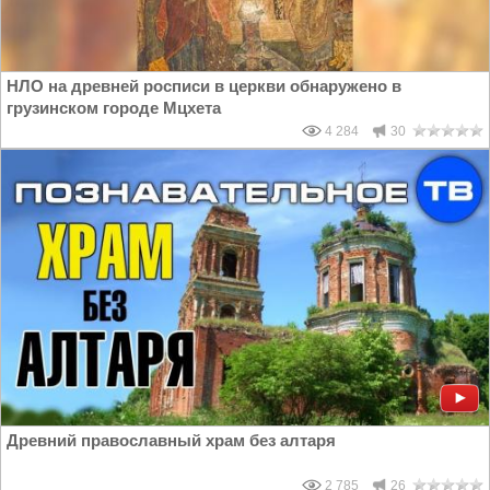
НЛО на древней росписи в церкви обнаружено в
грузинском городе Мцхета
4 284
30
Древний православный храм без алтаря
2 785
26