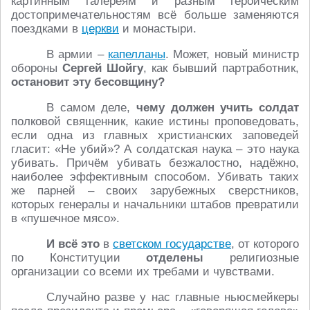
картинным галереям и разным героическим
достопримечательностям всё больше заменяются
поездками в
церкви
и монастыри.
В армии –
капелланы
. Может, новый министр
обороны
Сергей Шойгу
, как бывший партработник,
остановит эту бесовщину?
В самом деле,
чему должен учить солдат
полковой священник, какие истины проповедовать,
если одна из главных христианских заповедей
гласит: «Не убий»? А солдатская наука – это наука
убивать. Причём убивать безжалостно, надёжно,
наиболее эффективным способом. Убивать таких
же парней – своих зарубежных сверстников,
которых генералы и начальники штабов превратили
в «пушечное мясо».
И всё это
в
светском государстве
, от которого
по Конституции
отделены
религиозные
организации со всеми их требами и чувствами.
Случайно разве у нас главные ньюсмейкеры