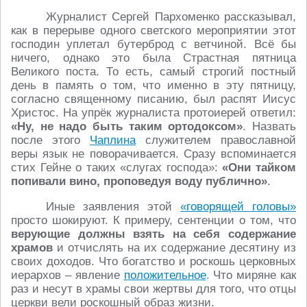
Журналист Сергей Пархоменко рассказывал,
как в перерыве одного светского мероприятии этот
господин уплетал бутерброд с ветчиной. Всё бы
ничего, однако это была Страстная пятница
Великого поста. То есть, самый строгий постный
день в память о том, что именно в эту пятницу,
согласно священному писанию, был распят Иисус
Христос. На упрёк журналиста протоиерей ответил:
«Ну, не надо быть таким ортодоксом»
. Назвать
после этого
Чаплина
служителем православной
веры язык не поворачивается. Сразу вспоминается
стих Гейне о таких «слугах господа»:
«Они тайком
попивали вино, проповедуя воду публично»
.
Иные заявления этой
«говорящей головы»
просто шокируют. К примеру, сентенции о том, что
верующие должны взять на себя содержание
храмов
и отчислять на их содержание десятину из
своих доходов. Что богатство и роскошь церковных
иерархов – явление
положительное
. Что миряне как
раз и несут в храмы свои жертвы для того, что отцы
церкви вели роскошный образ жизни.