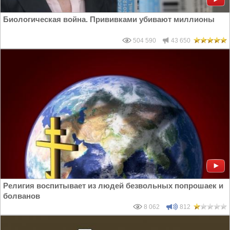
Биологическая война. Прививками убивают миллионы
504 590
43 650
Религия воспитывает из людей безвольных попрошаек и
болванов
8 062
812