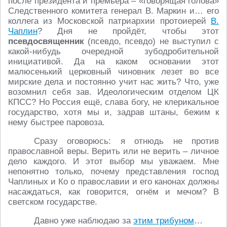
после президента и премьера – «говорящая голова»
Следственного комитета генерал В. Маркин и… его
коллега из Московской патриархии протоиерей
В.
Чаплин
? Дня не пройдёт, чтобы этот
псевдосвященник
(псевдо, псевдо) не выступил с
какой-нибудь очередной зубодробительной
инициативой. Да на каком основании этот
малюсенький церковный чиновник лезет во все
мирские дела и постоянно учит нас жить? Что, уже
возомнил себя зав. Идеологическим отделом ЦК
КПСС? Но Россия ещё, слава богу, не клерикальное
государство, хотя мы и, задрав штаны, бежим к
нему быстрее паровоза.
Сразу оговорюсь: я отнюдь не против
православной веры. Верить или не верить – личное
дело каждого. И этот выбор мы уважаем. Мне
непонятно только, почему представления господ
Чаплиных и Ко о православии и его канонах должны
насаждаться, как говорится, огнём и мечом? В
светском государстве.
Давно уже наблюдаю за
этим трибуном
…