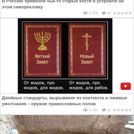
В Россию привезли чьи-то старые кости и устроили на
этом саморекламу
3 028
60
Двойные стандарты, вырывание из контекста и лживые
умолчания – оружие православных попов
3 432
32