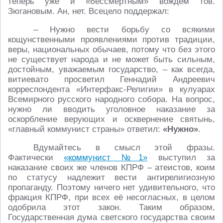
теперь уже и «бессмертным» вождём тов.
Зюгановым. Ан, нет. Всецело поддержал:
– Нужно вести борьбу со всякими
кощунственными проявлениями против традиции,
веры, национальных обычаев, потому что без этого
не существует народа и не может быть сильным,
достойным, уважаемым государство, – как всегда,
витиевато просветил Геннадий Андреевич
корреспондента «Интерфакс-Религии» в кулуарах
Всемирного русского народного собора. На вопрос,
нужно ли вводить уголовное наказание за
оскорбление верующих и осквернение святынь,
«главный коммунист страны» ответил:
«Нужно»
.
Вдумайтесь в смысл этой фразы.
Фактически
«коммунист №1»
выступил за
наказание своих же членов КПРФ – атеистов, коим
по статусу надлежит вести антирелигиозную
пропаганду. Поэтому ничего нет удивительного, что
фракция КПРФ, при всех её несогласных, в целом
одобрила этот закон. Таким образом,
Государственная дума светского государства своим