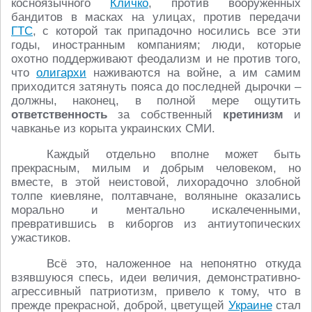
косноязычного
Кличко
, против вооружённых
бандитов в масках на улицах, против передачи
ГТС
, с которой так припадочно носились все эти
годы, иностранным компаниям; люди, которые
охотно поддерживают феодализм и не против того,
что
олигархи
наживаются на войне, а им самим
приходится затянуть пояса до последней дырочки –
должны, наконец, в полной мере ощутить
ответственность
за собственный
кретинизм
и
чавканье из корыта украинских СМИ.
Каждый отдельно вполне может быть
прекрасным, милым и добрым человеком, но
вместе, в этой неистовой, лихорадочно злобной
толпе киевляне, полтавчане, воляныне оказались
морально и ментально искалеченными,
превратившись в киборгов из антиутопических
ужастиков.
Всё это, наложенное на непонятно откуда
взявшуюся спесь, идеи величия, демонстративно-
агрессивный патриотизм, привело к тому, что в
прежде прекрасной, доброй, цветущей
Украине
стал