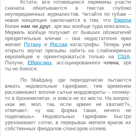
Кстати, все готовящиеся перемены участи
сначала обкатываются в текстах глубоко
неупередженных журналистов. Читайте по губам –
новая концепция заключается в том, что
Европа
более
нам не друг
, зря мы вообще туда вписались.
Меркель вообще получает от бывших обожателей
презрительные клички – она недостаточно ярко
желает
Путину
и
России
катастрофы. Теперь уже
открыто звучат призывы забить на слабонервных
европейцев и ориентироваться только на
США
.
Получи,
ЕВросоюз
, ассоциированного
члена
, зря
ты не боялся.
По Майдану, где периодически пытаются
вякать недовольные тарифами, тем временем
расхаживают вполне сытые мордовороты – почему-
то в бронежилетах, и вовсе не из жести. На вопрос:
«как же, мол, так, если армии не хватает?»,
отвечают: «у нас форма такая, ничего не
поделаешь». Недовольных тарифами быстро
урезонивают сотни, в перерывах метеля врагов их
собственных феодалов-спонсоров-хозяев.