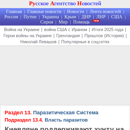
Ру
сское
А
гентство
Н
овостей
Главная
Главные новости
Новости
Лента новостей
|
|
|
|
Россия
Путин
Украина
Крым
ДНР
ЛНР
США
|
|
|
|
|
|
|
Сирия
Мир
Помощь
|
|
Война на Украине
|
война США с Ираном
|
Итоги 2025 года
|
Герои войны на Украине
|
Гренландия
|
Прошлое (История)
|
Николай Левашов
|
Популярные в соцсетях
Раздел 13.
Паразитическая Система
Подраздел 13.4.
Власть паразитов
Киевляне поддерживают хунту на