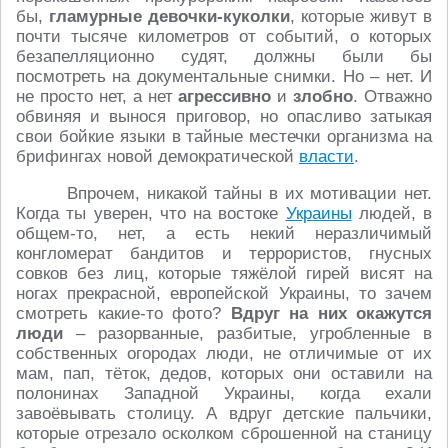
бы,
гламурные девочки-куколки
, которые живут в
почти тысяче километров от событий, о которых
безапелляционно судят, должны были бы
посмотреть на документальные снимки. Но – нет. И
не просто нет, а нет
агрессивно
и
злобно
. Отважно
обвиняя и вынося приговор, но опасливо затыкая
свои бойкие языки в тайные местечки организма на
брифингах новой демократической
власти
.
Впрочем, никакой тайны в их мотивации нет.
Когда ты уверен, что на востоке
Украины
людей, в
общем-то, нет, а есть некий неразличимый
конгломерат бандитов и террористов, гнусных
совков без лиц, которые тяжёлой гирей висят на
ногах прекрасной, европейской Украины, то зачем
смотреть какие-то фото?
Вдруг на них окажутся
люди
– разорванные, разбитые, угробленные в
собственных огородах люди, не отличимые от их
мам, пап, тёток, дедов, которых они оставили на
полонинах Западной Украины, когда ехали
завоёвывать столицу. А вдруг детские пальчики,
которые отрезало осколком сброшенной на станицу