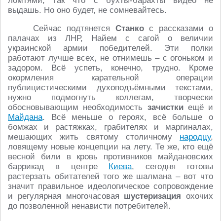
ломтями, так что с бухты-барахты видео не
выдашь. Но оно будет, не сомневайтесь.
Сейчас подтянется
Станко
с рассказами о
палачах из ЛНР, Найем с сагой о величии
украинской армии победителей. Эти полки
работают лучше всех, не отнимешь – с огоньком и
задором. Всё успеть, конечно, трудно. Кроме
окормления карательной операции
публицистическими духоподъёмными текстами,
нужно подмогнуть коллегам, творчески
обосновывающим необходимость
зачистки
ещё и
Майдана
. Всё меньше о героях, всё больше о
бомжах и растяжках, грабителях и маргиналах,
мешающих жить святому столичному
народцу
,
ловящему новые концепции на лету. Те же, кто ещё
весной били в кровь противников майдановских
баррикад в центре
Киева
, сегодня готовы
растерзать обитателей того же шалмана – вот что
значит правильное идеологическое сопровождение
и регулярная многочасовая
шустеризация
охочих
до позволенной ненависти потребителей.