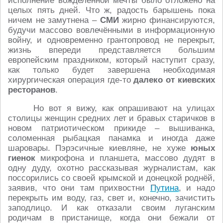
исполнение вожделенной мечты было отложено на
целых пять дней. Что ж, радость барышень пока
ничем не замутнена –
СМИ
жирно финансируются,
будучи массово вовлечёнными в информационную
войну, и одновременно грантопровод не перекрыт,
жизнь впереди представляется большим
европейским праздником, который наступит сразу,
как только будет завершена необходимая
хирургическая операция где-то
далеко от киевских
ресторанов
.
Но вот я вижу, как опрашивают на улицах
столицы женщин средних лет и бравых старичков в
новом патриотическом прикиде – вышиванка,
соломенная рыбацкая панамка и иногда даже
шаровары. Пэрэсичные киевляне, не хуже
юных
гиенок
микрофона и планшета, массово дудят в
одну дуду, охотно рассказывая журналистам, как
поссорились со своей крымской и донецкой роднёй,
заявив, что они там прихвостни
Путина
, и надо
перекрыть им воду, газ, свет и, конечно, зачистить
заподлицо. И как отказали своим луганским
родичам в пристанище, когда они бежали от