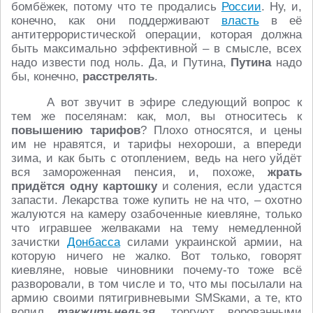
бомбёжек, потому что те продались
России
. Ну, и,
конечно, как они поддерживают
власть
в её
антитеррористической операции, которая должна
быть максимально эффективной – в смысле, всех
надо извести под ноль. Да, и Путина,
Путина
надо
бы, конечно,
расстрелять
.
А вот звучит в эфире следующий вопрос к
тем же поселянам: как, мол, вы относитесь к
повышению тарифов
? Плохо относятся, и цены
им не нравятся, и тарифы нехороши, а впереди
зима, и как быть с отоплением, ведь на него уйдёт
вся замороженная пенсия, и, похоже,
жрать
придётся одну картошку
и соления, если удастся
запасти. Лекарства тоже купить не на что, – охотно
жалуются на камеру озабоченные киевляне, только
что игравшее желваками на тему немедленной
зачистки
Донбасса
силами украинской армии, на
которую ничего не жалко. Вот только, говорят
киевляне, новые чиновники почему-то тоже всё
разворовали, в том числе и то, что мы посылали на
армию своими пятигривневыми SMSками, а те, кто
вопил
такжитьнельзя
, торгуют ворованными