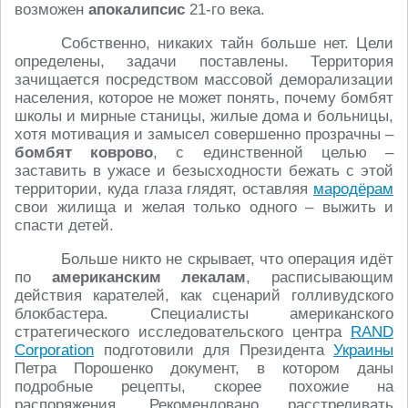
возможен
апокалипсис
21-го века.
Собственно, никаких тайн больше нет. Цели
определены, задачи поставлены. Территория
зачищается посредством массовой деморализации
населения, которое не может понять, почему бомбят
школы и мирные станицы, жилые дома и больницы,
хотя мотивация и замысел совершенно прозрачны –
бомбят коврово
, с единственной целью –
заставить в ужасе и безысходности бежать с этой
территории, куда глаза глядят, оставляя
мародёрам
свои жилища и желая только одного – выжить и
спасти детей.
Больше никто не скрывает, что операция идёт
по
американским лекалам
, расписывающим
действия карателей, как сценарий голливудского
блокбастера. Специалисты американского
стратегического исследовательского центра
RAND
Corporation
подготовили для Президента
Украины
Петра Порошенко документ, в котором даны
подробные рецепты, скорее похожие на
распоряжения. Рекомендовано расстреливать