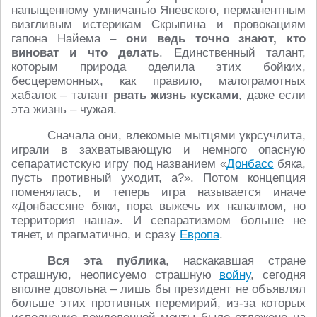
напыщенному умничанью Яневского, перманентным
визгливым истерикам Скрыпина и провокациям
гапона Найема –
они ведь точно знают, кто
виноват и что делать
. Единственный талант,
которым природа оделила этих бойких,
бесцеремонных, как правило, малограмотных
хабалок – талант
рвать жизнь кусками
, даже если
эта жизнь – чужая.
Сначала они, влекомые мытцями укрсучлита,
играли в захватывающую и немного опасную
сепаратистскую игру под названием «
Донбасс
бяка,
пусть противный уходит, а?». Потом концепция
поменялась, и теперь игра называется иначе
«Донбассяне бяки, пора выжечь их напалмом, но
территория наша». И сепаратизмом больше не
тянет, и прагматично, и сразу
Европа
.
Вся эта публика
, наскакавшая стране
страшную, неописуемо страшную
войну
, сегодня
вполне довольна – лишь бы президент не объявлял
больше этих противных перемирий, из-за которых