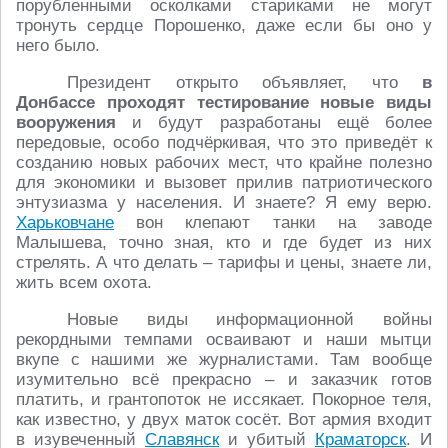
порубленными осколками стариками не могут
тронуть сердце Порошенко, даже если бы оно у
него было.
Президент открыто объявляет, что
в
Донбассе проходят тестирование новые виды
вооружения
и будут разработаны ещё более
передовые, особо подчёркивая, что это приведёт к
созданию новых рабочих мест, что крайне полезно
для экономики и вызовет прилив патриотического
энтузиазма у населения. И знаете? Я ему верю.
Харьковчане
вон клепают танки на заводе
Малышева, точно зная, кто и где будет из них
стрелять. А что делать – тарифы и цены, знаете ли,
жить всем охота.
Новые виды информационной войны
рекордными темпами осваивают и наши мытци
вкупе с нашими же журналистами. Там вообще
изумительно всё прекрасно – и заказчик готов
платить, и грантопоток не иссякает. Покорное теля,
как известно, у двух маток сосёт. Вот армия входит
в изувеченный
Славянск
и убитый
Краматорск
. И