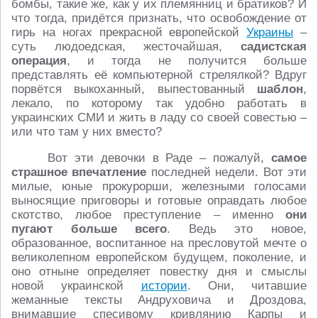
бомбы, такие же, как у их племянниц и братиков? И
что тогда, придётся признать, что освобождение от
гирь на ногах прекрасной европейской
Украины
–
суть людоедская, жесточайшая,
садистская
операция
, и тогда не получится больше
представлять её компьютерной стрелялкой? Вдруг
порвётся выкоханный, выпестованный
шаблон
,
лекало, по которому так удобно работать в
украинских СМИ и жить в ладу со своей совестью –
или что там у них вместо?
Вот эти девочки в Раде – пожалуй,
самое
страшное впечатление
последней недели. Вот эти
милые, юные прокурорши, железными голосами
выносящие приговоры и готовые оправдать любое
скотство, любое преступление – именно
они
пугают больше всего
. Ведь это новое,
образованное, воспитанное на пресловутой мечте о
великолепном европейском будущем, поколение, и
оно отныне определяет повестку дня и смыслы
новой украинской
истории
. Они, читавшие
жеманные тексты Андруховича и Дроздова,
внимавшие спесивому кривлянию Карпы и