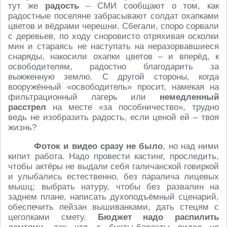
тут же
радость
– СМИ сообщают о том, как
радостные поселяне забрасывают солдат охапками
цветов и вёдрами черешни. Сбегали, споро сорвали
с деревьев, по ходу сноровисто отряхивая осколки
мин и стараясь не наступать на неразорвавшиеся
снаряды, накосили охапки цветов – и вперёд, к
освободителям, радостно благодарить за
выжженную землю. С другой стороны, когда
вооружённый «освободитель» просит, намекая на
фильтрационный лагерь или
немедленный
расстрел
на месте «за пособничество», трудно
ведь не изобразить радость, если ценой ей – твоя
жизнь?
Фоток и видео сразу не было
, но над ними
кипит работа. Надо провести кастинг, проследить,
чтобы актёры не выдали себя галичанской говиркой
и улыбались естественно, без паралича лицевых
мышц; выбрать натуру, чтобы без развалин на
заднем плане, написать духоподъёмный сценарий,
обеспечить пейзан вышиванками, дать стецям с
цеголками смету.
Бюджет надо распилить