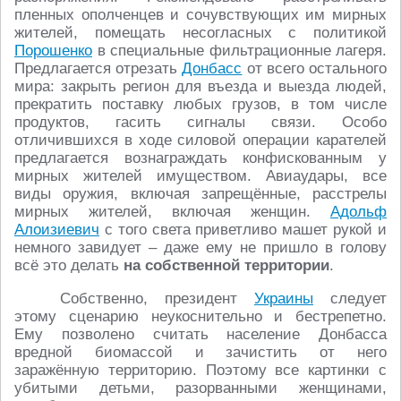
пленных ополченцев и сочувствующих им мирных
жителей, помещать несогласных с политикой
Порошенко
в специальные фильтрационные лагеря.
Предлагается отрезать
Донбасс
от всего остального
мира: закрыть регион для въезда и выезда людей,
прекратить поставку любых грузов, в том числе
продуктов, гасить сигналы связи. Особо
отличившихся в ходе силовой операции карателей
предлагается вознаграждать конфискованным у
мирных жителей имуществом. Авиаудары, все
виды оружия, включая запрещённые, расстрелы
мирных жителей, включая женщин.
Адольф
Алоизиевич
с того света приветливо машет рукой и
немного завидует – даже ему не пришло в голову
всё это делать
на собственной территории
.
Собственно, президент
Украины
следует
этому сценарию неукоснительно и бестрепетно.
Ему позволено считать население Донбасса
вредной биомассой и зачистить от него
заражённую территорию. Поэтому все картинки с
убитыми детьми, разорванными женщинами,