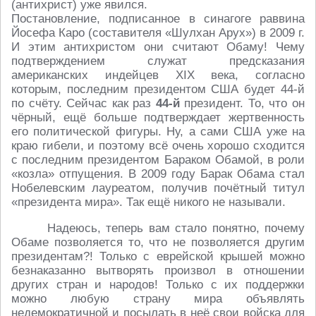
(антихрист) уже явился.
Постановление, подписанное в синагоге раввина
Йосефа Каро (составителя «Шулхан Арух») в 2009 г.
И этим антихристом они считают Обаму! Чему
подтверждением служат предсказания
американских индейцев XIX века, согласно
которым, последним президентом США будет 44-й
по счёту. Сейчас как раз
44-й
президент. То, что он
чёрный, ещё больше подтверждает жертвенность
его политической фигуры. Ну, а сами США уже на
краю гибели, и поэтому всё очень хорошо сходится
с последним президентом Бараком Обамой, в роли
«козла» отпущения. В 2009 году Барак Обама стал
Нобелевским лауреатом, получив почётный титул
«президента мира». Так ещё никого не называли.
Надеюсь, теперь вам стало понятно, почему
Обаме позволяется то, что не позволяется другим
президентам?! Только с еврейской крышей можно
безнаказанно вытворять произвол в отношении
других стран и народов! Только с их поддержки
можно любую страну мира объявлять
недемократичной и посылать в неё свои войска для