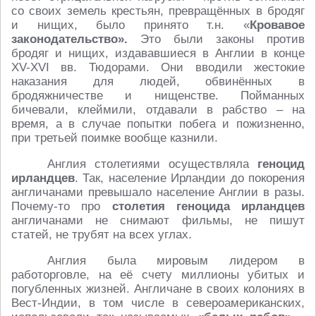
со своих земель крестьян, превращённых в бродяг
и нищих, было принято т.н. «
Кровавое
законодательство».
Это были законы против
бродяг и нищих, издававшиеся в Англии в конце
XV-XVI вв. Тюдорами. Они вводили жестокие
наказания для людей, обвинённых в
бродяжничестве и нищенстве. Пойманных
бичевали, клеймили, отдавали в рабство – на
время, а в случае попытки побега и пожизненно,
при третьей поимке вообще казнили.
Англия столетиями осуществляла
геноцид
ирландцев
. Так, население Ирландии до покорения
англичанами превышало население Англии в разы.
Почему-то про
столетия геноцида ирландцев
англичанами не снимают фильмы, не пишут
статей, не трубят на всех углах.
Англия была мировым лидером в
работорговле, на её счету миллионы убитых и
погубленных жизней. Англичане в своих колониях в
Вест-Индии, в том числе в североамериканских,