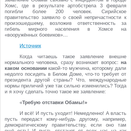
Хомс, где в результате артобстрела 3 февраля
погибли более 200 человек. Сирийское
правительство заявило о своей непричастности к
произошедшему, возложив ответственность за
гибель мирного населения в Хомсе на
«вооружённых боевиков»…
Источник
Когда читаешь такое заявление внешне
нормального человека, сразу возникает вопрос:
на
каком основании
какой-то мужчина, которому дали
недолго посидеть в Белом Доме, что-то требует от
президента другой страны? Что, международные
нормы приличий уже так сильно изменились? Тогда
и я хочу сделать точно такое же заявление:
«
Требую отставки Обамы!»
И всё! И пусть уходит! Немедленно! А власть
пусть передаст кому-нибудь другому, например,
демократическому правительству, если оно там
ещё есть! И пусть отстанет от всех нас на как