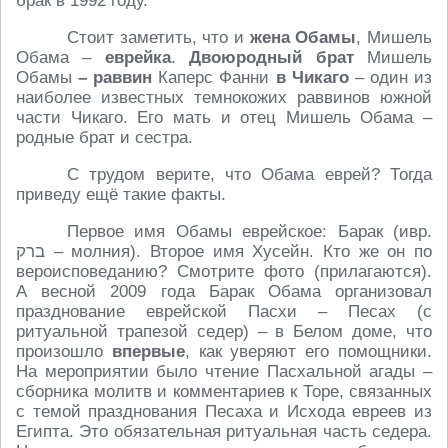
брак в 1992 году.
Стоит заметить, что и
жена Обамы
, Мишель
Обама –
еврейка
.
Двоюродный брат
Мишель
Обамы
– раввин
Каперс Фанни
в Чикаго
– один из
наиболее известных темнокожих раввинов южной
части Чикаго. Его мать и отец Мишель Обама –
родные брат и сестра.
С трудом верите, что Обама еврей? Тогда
приведу ещё такие факты.
Первое имя Обамы еврейское: Барак (ивр.
ברק‎ – молния). Второе имя Хусейн. Кто же он по
вероисповеданию? Смотрите фото (прилагаются).
А весной 2009 года Барак Обама организовал
празднование еврейской Пасхи – Песах (с
ритуальной трапезой седер) – в Белом доме, что
произошло
впервые
, как уверяют его помощники.
На мероприятии было чтение Пасхальной агады –
сборника молитв и комментариев к Торе, связанных
с темой празднования Песаха и Исхода евреев из
Египта. Это обязательная ритуальная часть седера.