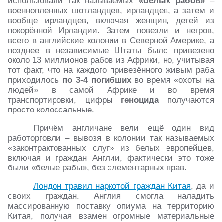
использовали так называемых
«белых рабов»
–
военнопленных шотландцев, ирландцев, а затем и
вообще ирландцев, включая женщин, детей из
покорённой Ирландии. Затем повезли и негров,
всего в английские колонии в Северной Америке, а
позднее в независимые Штаты было привезено
около 13 миллионов рабов из Африки, но, учитывая
тот факт, что на каждого привезённого живым раба
приходилось
по 3-4 погибших
во время «охоты на
людей» в самой Африке и во время
транспортировки, цифры
геноцида
получаются
просто колоссальные.
Причём англичане вели ещё один вид
работорговли – вывозя в колонии так называемых
«законтрактованных слуг» из белых европейцев,
включая и граждан Англии, фактически это тоже
были «белые рабы», без элементарных прав.
Лондон травил наркотой граждан Китая
, да и
своих граждан. Англия смогла наладить
массированную поставку опиума на территорию
Китая, получая взамен огромные материальные