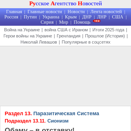
Ру
сское
А
гентство
Н
овостей
Главная
Главные новости
Новости
Лента новостей
|
|
|
|
Россия
Путин
Украина
Крым
ДНР
ЛНР
США
|
|
|
|
|
|
|
Сирия
Мир
Помощь
|
|
Война на Украине
|
война США с Ираном
|
Итоги 2025 года
|
Герои войны на Украине
|
Гренландия
|
Прошлое (История)
|
Николай Левашов
|
Популярные в соцсетях
Раздел 13.
Паразитическая Система
Подраздел 13.11.
Сионизм
Обаму – в отставку!