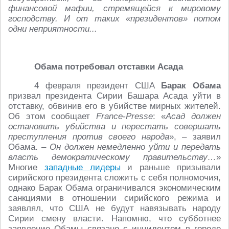
финансовой мафии, стремящейся к мировому
господству. И от таких «президентов» потом
одни неприятности...
Обама потребовал отставки Асада
4 февраля президент США
Барак Обама
призвал президента Сирии Башара Асада уйти в
отставку, обвинив его в убийстве мирных жителей.
Об этом сообщает
France-Presse
: «
Асад должен
остановить убийства и перестать совершать
преступления против своего народа
», – заявил
Обама. –
Он должен немедленно уйти и передать
власть демократическому правительству…
»
Многие
западные лидеры
и раньше призывали
сирийского президента сложить с себя полномочия,
однако Барак Обама ограничивался экономическим
санкциями в отношении сирийского режима и
заявлял, что США не будут навязывать народу
Сирии смену власти. Напомню, что субботнее
заявление Обамы связано с инцидентом в городе