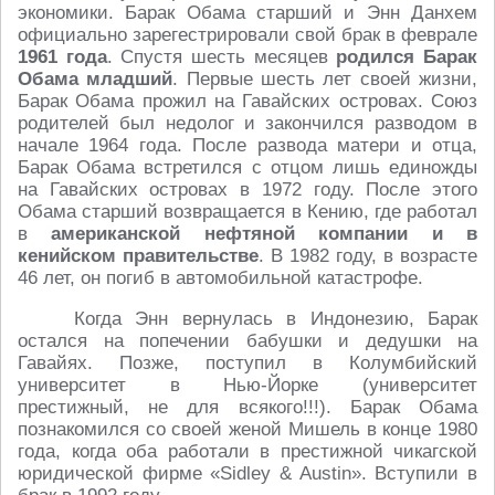
экономики. Барак Обама старший и Энн Данхем
официально зарегестрировали свой брак в феврале
1961 года
. Спустя шесть месяцев
родился Барак
Обама младший
. Первые шесть лет своей жизни,
Барак Обама прожил на Гавайских островах. Союз
родителей был недолог и закончился разводом в
начале 1964 года. После развода матери и отца,
Барак Обама встретился с отцом лишь единожды
на Гавайских островах в 1972 году. После этого
Обама старший возвращается в Кению, где работал
в
американской нефтяной компании и в
кенийском правительстве
. В 1982 году, в возрасте
46 лет, он погиб в автомобильной катастрофе.
Когда Энн вернулась в Индонезию, Барак
остался на попечении бабушки и дедушки на
Гавайях. Позже, поступил в Колумбийский
университет в Нью-Йорке (университет
престижный, не для всякого!!!). Барак Обама
познакомился со своей женой Мишель в конце 1980
года, когда оба работали в престижной чикагской
юридической фирме «Sidley & Austin». Вступили в