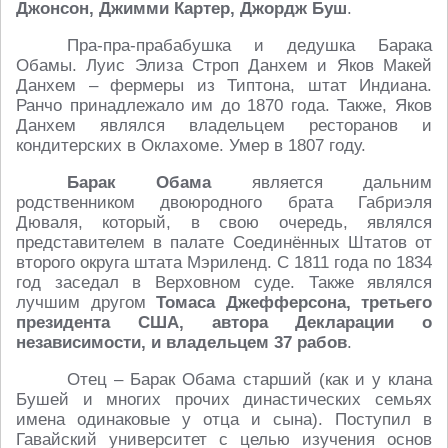
Джонсон, Джимми Картер, Джордж Буш
.
Пра-пра-прабабушка и дедушка Барака
Обамы. Луис Элиза Строп Данхем и Яков Макей
Данхем – фермеры из Типтона, штат Индиана.
Ранчо принадлежало им до 1870 года. Также, Яков
Данхем являлся владельцем ресторанов и
кондитерских в Оклахоме. Умер в 1807 году.
Барак Обама
является дальним
родственником двоюродного брата Габриэля
Дюваля, который, в свою очередь, являлся
представителем в палате Соединённых Штатов от
второго округа штата Мэриленд. С 1811 года по 1834
год заседал в Верховном суде. Также являлся
лучшим другом
Томаса Джефферсона, третьего
президента США, автора Декларации о
независимости, и владельцем 37 рабов
.
Отец – Барак Обама старший (как и у клана
Бушей и многих прочих династических семьях
имена одинаковые у отца и сына). Поступил в
Гавайский университет с целью изучения основ