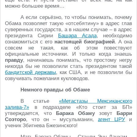
можно большее время…
А если серьёзно, то чтобы понимать, почему
Обама позволяет такую «отсебятину» в адрес глав
суверенных государств, а в нашем случае – в адрес
президента Сирии
Башара Асада
, необходимо
ознакомиться с его
настоящей биографией
. А она
совсем не такая, как об этом повествуют
официальные источники. И только когда знаешь
правду
, начинаешь понимать, что простому негру
никогда бы не позволили стать президентом такой
бандитской державы
, как США, и не позволили бы
озвучивать пожелания кукловодов.
Немного правды об Обаме
В статье
«Метастазы Мексиканского
залива-7»
в подразделе «Кто стоит за БП»
утверждается, что
Барака Обаму
зовут
Барри
Соэторо
, что он – мусульманин,
агент ЦРУ
и
ученик Збигнева Бжезинского!
Мать Барака Обамы – Стэнли Энн Данхэм –