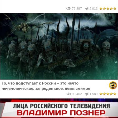
75 397
2 013
То, что подступает к России – это нечто
нечеловеческое, запредельное, немыслимое
93 462
1 589