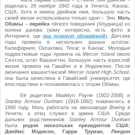
родилась 29 ноября 1942 года в Уичита, Канзас,
США. Хотя и имела двойное имя, большую часть
своей жизни использовала только одно – Энн.
Мать
Обамы
–
еврейка
лёгкого поведения (блудница) из
колена данова (кому интересно, есть фото в
Интернете, где
она позирует обнажённой
). Детские
годы провела в нескольких разных штатах:
Калифорния, Оклахома, Техас и Канзас. Молодые
подростковые годы провела на
Mercer Island
около
Сиэтла, штат Вашингтон. Большую часть взрослой
жизни провела на Гавайях и в Индонезии. После
окончания вашингтонской
Mercer Island High School
,
она была зачислена в Гавайский университет, где
впоследствии и познакомилась с отцом Обамы.
Её родители
Madelyn Payne
(1922-2008) и
Stanley Armour Dunham
(1918-1992) поженились в
1940 году. Мать работала на авиазаводе
Boeing
в
Уичите, а отец служил в армии США. Среди
дальних родственников
Stanley Armour Dunham
была
родня нескольких президентов США:
Джеймс Мэдисон, Гарри Труман, Линдон