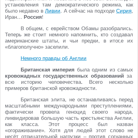
установления там демократического режима, как
было недавно в
Ливии
. А сейчас на подходе
Сирия
,
Иран…
Россия
!
В общем, с еврейством Обамы разобрались.
Теперь же стоит немного напомнить, кто создавал
американские штаты, и чьи предки, в итог,е их
«благополучно» заселили.
Немного правды об Англии
Британская империя
была одним из самых
кровожадных государственных образований
за
всю историю человечества
.
Всего несколько
примеров британской кровожадности.
Британская элита, не останавливаясь перед
масштабными международными преступлениями,
фактически провела геноцид своего народа,
ликвидировав большую часть крестьянства Англии,
как класса. Этот процесс был назван
«огораживание». Хотя для людей этот слово не
несёт отрицательной нагрузки – против согнанных