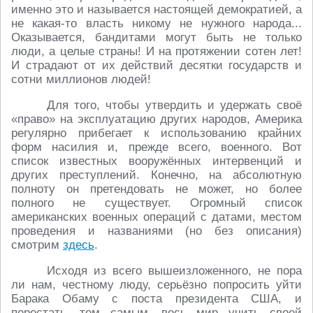
именно это и называется настоящей демократией, а
не какая-то власть никому не нужного народа...
Оказывается, бандитами могут быть не только
люди, а целые страны! И на протяжении сотен лет!
И страдают от их действий десятки государств и
сотни миллионов людей!
Для того, чтобы утвердить и удержать своё
«право» на эксплуатацию других народов, Америка
регулярно прибегает к использованию крайних
форм насилия и, прежде всего, военного. Вот
список известных вооружённых интервенций и
других преступлений. Конечно, на абсолютную
полноту он претендовать не может, но более
полного не существует. Огромный список
американских военных операций с датами, местом
проведения и названиями (но без описания)
смотрим
здесь
.
Исходя из всего вышеизложенного, не пора
ли нам, честному люду, серьёзно попросить уйти
Барака Обаму с поста президента США, и
перестать, тем самым, весь мир учить своей