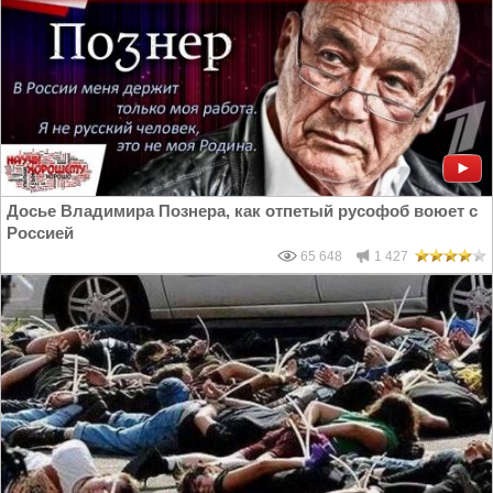
Досье Владимира Познера, как отпетый русофоб воюет с
Россией
65 648
1 427