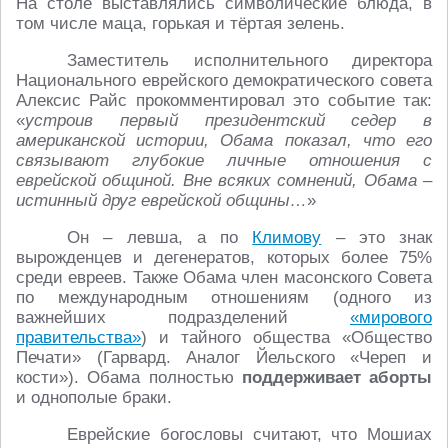
На столе выставлялись символические блюда, в
том числе маца, горькая и тёртая зелень.
Заместитель исполнительного директора
Национального еврейского демократического совета
Алексис Райс прокомментировал это событие так:
«
устроив первый президентский седер в
американской истории, Обама показал, что его
связывают глубокие личные отношения с
еврейской общиной. Вне всяких сомнений, Обама –
истинный друг еврейской общины…
»
Он – левша, а по
Климову
– это знак
вырожденцев и дегенератов, которых более 75%
среди евреев. Также Обама член масонского Совета
по международным отношениям (одного из
важнейших подразделений
«мирового
правительства»
) и тайного общества «Общество
Печати» (Гарвард. Аналог Йельского «Череп и
кости»). Обама полностью
поддерживает аборты
и однополые браки.
Еврейские богословы считают, что Мошиах