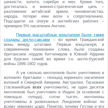
ценности, золото, серебро и мех. Кроме того,
достигалась и военно-стратегическая цель –
разложение китайской армии, чиновничества,
народа, потерю ими воли к сопротивлению.
Подсадили на опиум и английских рабочих –
примерно 5% населения Англии.
Первые масштабные концлагеря были также
созданы англо-саксами
– во время Гражданской
воны между штатами. Первые концлагеря, в
современном понимании слова, были созданы
британским лордом Китченером в Южной Африке
для бурских семей во время т.н. англо-бурской
войны 1899-1902 годов.
А уж сколько миллионов было уничтожено в
колониях Британии – геноцид коренного населения
колоний в Северной Америке, Австралии, Тасмании
(тасманийцев
всех
уничтожили), не один десяток
миллионов был уничтожен в Индии (в основном с
помощью голода), сотни тысяч, миллионы
уничтожены в развязанных Лондоном войнах по
всему земному шару. Понятно, почему Гитлер и его