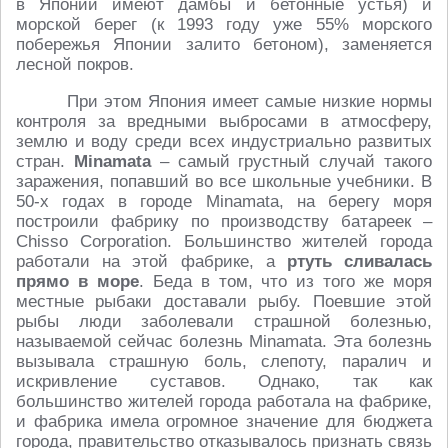
в Японии имеют дамбы и бетонные устья) и
морской берег (к 1993 году уже 55% морского
побережья Японии залито бетоном), заменяется
лесной покров.
При этом Япония имеет самые низкие нормы
контроля за вредными выбросами в атмосферу,
землю и воду среди всех индустриально развитых
стран.
Minamata
– самый грустный случай такого
заражения, попавший во все школьные учебники. В
50-х годах в городе Minamata, на берегу моря
построили фабрику по производству батареек –
Chisso Corporation. Большинство жителей города
работали на этой фабрике, а
ртуть сливалась
прямо в море
. Беда в том, что из того же моря
местные рыбаки доставали рыбу. Поевшие этой
рыбы люди заболевали страшной болезнью,
называемой сейчас болезнь Minamata. Эта болезнь
вызывала страшную боль, слепоту, паралич и
искривление суставов. Однако, так как
большинство жителей города работала на фабрике,
и фабрика имела огромное значение для бюджета
города, правительство отказывалось признать связь