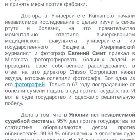
и принять меры против фабрики.
Доктора в Университете Kumamoto начали
независимое исследование с целью изучить связь
ртути и болезни, на что правительство
моментально ответило вычёркиванием
медицинского факультета университета из
государственного бюджета. Американский
журналист и фотограф
Евгений Смит
приехал в
Minamata фотографировать больных людей и
проводить своё собственное расследование, в
ответ на это директор Chisso Corporation нанял
якудза, которые ослепили фотографа. Вот одна из
его
фотографий
. Только в 67 году пострадавшие от
болезни сумели подать в суд против государства. И
вот в суде государство и одержало решительную
победу.
Дело в том, что
в Японии нет независимой
судебной системы
. 95% дел против государства по
статистике оборачиваются делом против
обвинителей. 99.98 % обвиняемых в японском суде
признаются виновными. На 23 дня полиция может