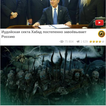
Иудейская секта Хабад постепенно завоёвывает
Россию
75 804
1 629