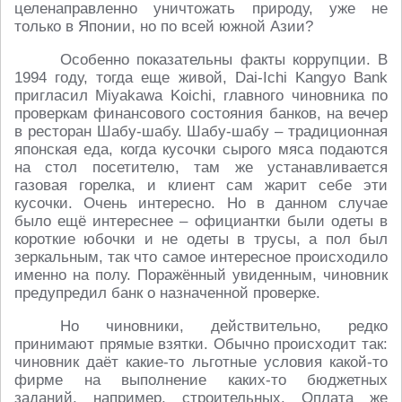
целенаправленно уничтожать природу, уже не
только в Японии, но по всей южной Азии?
Особенно показательны факты коррупции. В
1994 году, тогда еще живой, Dai-Ichi Kangyo Bank
пригласил Miyakawa Koichi, главного чиновника по
проверкам финансового состояния банков, на вечер
в ресторан Шабу-шабу. Шабу-шабу – традиционная
японская еда, когда кусочки сырого мяса подаются
на стол посетителю, там же устанавливается
газовая горелка, и клиент сам жарит себе эти
кусочки. Очень интересно. Но в данном случае
было ещё интереснее – официантки были одеты в
короткие юбочки и не одеты в трусы, а пол был
зеркальным, так что самое интересное происходило
именно на полу. Поражённый увиденным, чиновник
предупредил банк о назначенной проверке.
Но чиновники, действительно, редко
принимают прямые взятки. Обычно происходит так:
чиновник даёт какие-то льготные условия какой-то
фирме на выполнение каких-то бюджетных
заданий, например, строительных. Оплата же