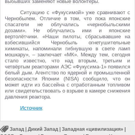
выбывших заменяют новые волонтёры.
Ситуацию с «Фукусимой» уже сравнивают с
Чернобылем. Отличие в том, что пока японские
спасатели не облучались «чернобыльскими
дозами». Не облучались ими и японские
вертолётчики. «Наши пилоты, сбрасывавшие на
взбесившийся Чернобыль огнетушительные
химикаты, напоминали гибнувшую в свете ламп
мошкару», – заключает «МК». Между тем, сегодня
стало известно, что над вторым, третьим и
четвёртым реакторами АЭС «Фукусима-1» появился
белый дым. Агентство по ядерной и промышленной
безопасности Японии (NISA) сообщило, что он
может идти из бассейна с отработанным топливом
или свидетельствовать о взрыве в камере снижения
давления реактора.
Источник
Запад
|
Дикий Запад
|
Западная «цивилизация»
|