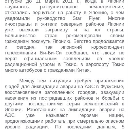
отпуске до 11 марта 2011 г., когда в Японии
случилось разрушительное землетрясение,
отказались вернуться на работу в Японию, о чём
уведомили руководство Star Flyer. Многие
иностранцы и жители северных районов Японии
уже выехали заграницу и на юг страны.
Большинство стран рекомендовали своим
гражданам покинуть Японию. Бегство продолжается
и сегодня, так японский корреспондент
телекомпании Би-Би-Си сообщает, что люди не
верят официальным заявлениям об уровне
радиационной угрозы в Токио, в аэропорту Токио
много автобусов с гражданами Китая.
Между тем ситуация требует привлечения
людей для ликвидации аварии на АЭС в Фукусиме,
восстановления затопленных городов, эвакуации
населения из пострадавших районов и борьбы с
другими последствиями серии землетрясений в
Японии. Работающих на ликвидации аварии на
АЭС уже называют героями нации,
продолжающими работать при смертельно опасном
уровне радиации. По последним данным, 5