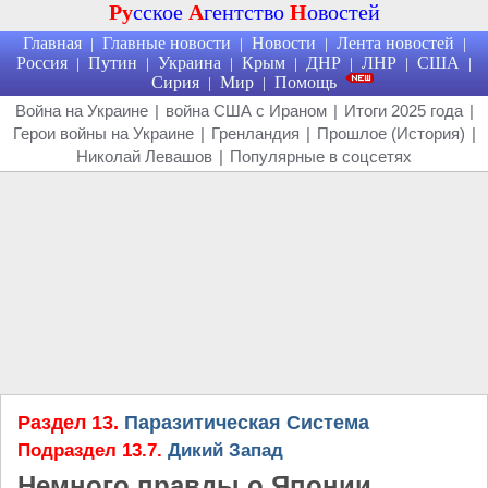
Ру
сское
А
гентство
Н
овостей
Главная
Главные новости
Новости
Лента новостей
|
|
|
|
Россия
Путин
Украина
Крым
ДНР
ЛНР
США
|
|
|
|
|
|
|
Сирия
Мир
Помощь
|
|
Война на Украине
|
война США с Ираном
|
Итоги 2025 года
|
Герои войны на Украине
|
Гренландия
|
Прошлое (История)
|
Николай Левашов
|
Популярные в соцсетях
Раздел 13.
Паразитическая Система
Подраздел 13.7.
Дикий Запад
Немного правды о Японии