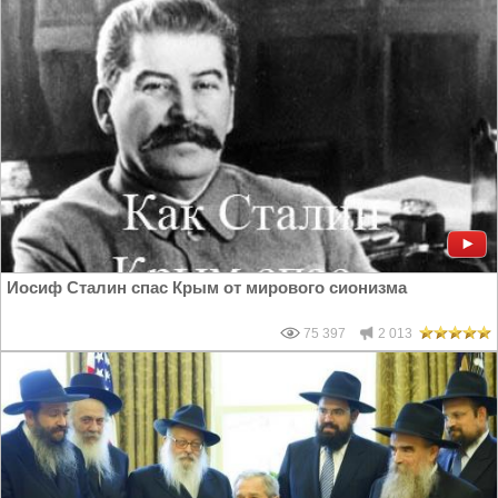
Иосиф Сталин спас Крым от мирового сионизма
75 397
2 013