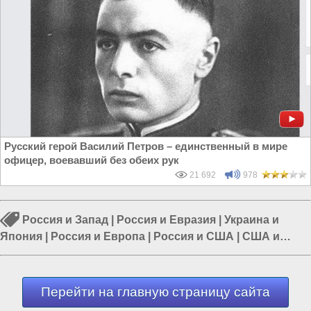
Русский герой Василий Петров – единственный в мире
офицер, воевавший без обеих рук
21 692
978
Россия и Запад
|
Россия и Евразия
|
Украина и
Япония
|
Россия и Европа
|
Россия и США
|
США и
Европа
|
Россия и ЕС
Перейти на главную страницу сайта