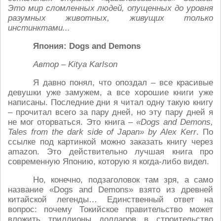
Это мир сломленных людей, опущенных до уровня
разумных животных, живущих только
инстинктами...
Япония: Dogs and Demons
Автор – Kitya Karlson
Я давно понял, что опоздал – все красивые
девушки уже замужем, а все хорошие книги уже
написаны. Последние дни я читал одну такую книгу
– прочитал всего за пару дней, но эту пару дней я
не мог оторваться. Это книга –
«Dogs and Demons,
Tales from the dark side of Japan» by Alex Kerr
. По
ссылке под картинкой можно заказать книгу через
amazon. Это действительно лучшая книга про
современную Японию, которую я когда-либо видел.
Но, конечно, подзаголовок там зря, а само
название «Dogs and Demons» взято из древней
китайской легенды… Единственный ответ на
вопрос: почему Токийское правительство может
вложить триллионы долларов в строительство