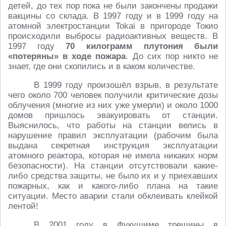
детей, до тех пор пока не были закончены продажи
вакцины со склада. В 1997 году и в 1999 году на
атомной электростанции Tokai в пригороде Токио
происходили выбросы радиоактивных веществ. В
1997 году
70 килограмм плутония были
«потеряны» в ходе пожара
. До сих пор никто не
знает, где они скопились и в каком количестве.
В 1999 году произошёл взрыв, в результате
чего около 700 человек получили критические дозы
облучения (многие из них уже умерли) и около 1000
домов пришлось эвакуировать от станции.
Выяснилось, что работы на станции велись в
нарушение правил эксплуатации (рабочим была
выдана секретная инструкция эксплуатации
атомного реактора, которая не имела никаких норм
безопасности). На станции отсутствовали какие-
либо средства защиты, не было их и у приехавших
пожарных, как и какого-либо плана на такие
ситуации. Место аварии стали обклеивать клейкой
лентой!
В 2001 году в Фукушиме трещины в