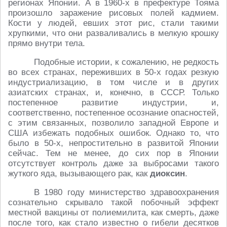
регионах Японии. А в 1960-х в префектуре Тояма
произошло заражение рисовых полей кадмием.
Кости у людей, евших этот рис, стали такими
хрупкими, что они разваливались в мелкую крошку
прямо внутри тела.
Подобные истории, к сожалению, не редкость
во всех странах, переживших в 50-х годах резкую
индустриализацию, в том числе и в других
азиатских странах, и, конечно, в СССР. Только
постепенное развитие индустрии, и,
соответственно, постепенное осознание опасностей,
с этим связанных, позволило западной Европе и
США избежать подобных ошибок. Однако то, что
было в 50-х, непростительно в развитой Японии
сейчас. Тем не менее, до сих пор в Японии
отсутствует контроль даже за выбросами такого
жуткого яда, вызывающего рак, как
диоксин
.
В 1980 году министерство здравоохранения
сознательно скрывало такой побочный эффект
местной вакцины от полиемилита, как смерть, даже
после того, как стало известно о гибели десятков