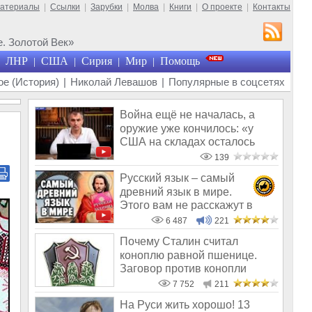
материалы
|
Ссылки
|
Зарубки
|
Молва
|
Книги
|
О проекте
|
Контакты
. Золотой Век»
ЛНР
США
Сирия
Мир
Помощь
|
|
|
|
е (История)
|
Николай Левашов
|
Популярные в соцсетях
Война ещё не началась, а
оружие уже кончилось: «у
США на складах осталось
менее 100
139
Русский язык – самый
древний язык в мире.
Этого вам не расскажут в
школе и СМИ
6 487
221
Почему Сталин считал
коноплю равной пшенице.
Заговор против конопли
7 752
211
На Руси жить хорошо! 13