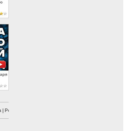
ью
варя
а
|
Россия и ЕС