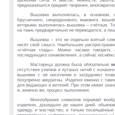
целебная сила. А мысли, нежность, забот
предназначался предмет творения, многократн
Вышивка выполнялась, в основном, н
брусничного, смородинового, макового, вишн
которыми выполнялась вышивка – счётные. То 
на ткань предварительно не переводился, а ли
Вышивка – это не отдельно взятый сим
несёт свой смысл. Наибольшее распространен
«счётная гладь». Можно часами говорить
последующего ознакомления, а сейчас коснёмс
Мастерица должна была обязательно
в
отсутствие узелков и путаных нитей с изнаноч
вышивки с её носителем и затрудняют плав
безупречно аккуратны. Изделия именно с та
для ведающих и витязей. При этом имеет значе
и, конечно же, процесс выполнения.
Многообразие символов поражает вооб
изделиях, дошедших до наших дней, обыкнов
одежду, и мастерство; и только посвящённые