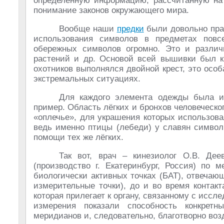
определённую информацию, рассчитанную на
понимание законов окружающего мира.
Вообще наши
предки
были довольно пра
использования символов в предметах повс
обережных символов огромно. Это и различ
растений и др. Основой всей вышивки был к
охотников выполнялся двойной крест, это осо
экстремальных ситуациях.
Для каждого элемента одежды была и
пример. Область лёгких и бронхов человеческо
«оплечье», для украшения которых использова
ведь именно птицы (лебеди) у славян символ
помощи тех же лёгких.
Так вот, врач – кинезиолог О.В. Де
(производство г. Екатеринбург, Россия) по
биологически активных точках (БАТ), отвечаю
измерительные точки), до и во время контак
которая прилегает к органу, связанному с исс
измерения показали способность конкрет
меридианов и, следовательно, благотворно воз