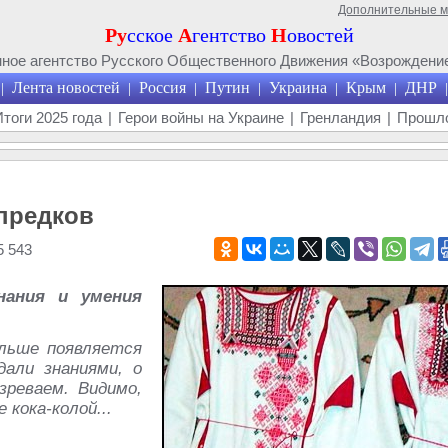
Дополнительные 
Ру
сское
А
гентство
Н
овостей
ое агентство Русского Общественного Движения «Возрождение
Лента новостей
Россия
Путин
Украина
Крым
ДНР
|
|
|
|
|
|
|
Итоги 2025 года
|
Герои войны на Украине
|
Гренландия
|
Прошло
 предков
 543
нания и умения
ольше появляется
али знаниями, о
зреваем. Видимо,
 кока-колой...