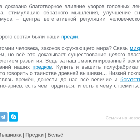
 доказано благотворное влияние узоров головных лен
га, стимуляцию образного мышления, улучшение сн
муса – центра вегетативной регуляции человеческо
орого сорта» были наши
предки
.
атомии человека, законов окружающего мира? Связь
мик
ем, но всё это доказывает существование целого плас
елетием развития. Ведь за наш эмансипированный век 
сланий наших
предков
. Купить и вышить полуфабрикат
что говорить о таинстве древней вышивки... Низкий покл
связь времён, донести до нас всё величие и
богатст
о-ариев, есть чем гордиться, и есть к чему стремитьс
Ссылки на новос
Вышивка
|
Предки
|
Бельё