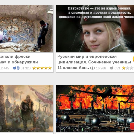
копали фрески
Русский мир и европейская
ма» и обнаружили
цивилизация. Сочинение ученицы
усском!
11 класса Анны Ждановой
2 445
31 323
16 266
653