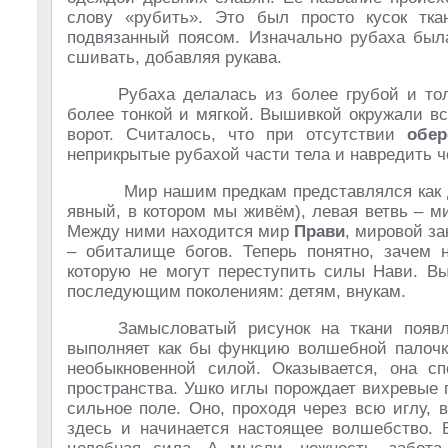
слову «рубить». Это был просто кусок тка
подвязанный поясом. Изначально рубаха была
сшивать, добавляя рукава.
Рубаха делалась из более грубой и тол
более тонкой и мягкой. Вышивкой окружали все
ворот. Считалось, что при отсутствии
обе
неприкрытые рубахой части тела и навредить ч
Мир нашим предкам представлялся как д
явный, в котором мы живём), левая ветвь – 
Между ними находится мир
Прави
, мировой за
– обиталище богов. Теперь понятно, зачем 
которую не могут переступить силы Нави. 
последующим поколениям: детям, внукам.
Замысловатый рисунок на ткани появ
выполняет как бы функцию волшебной палочки
необыкновенной силой. Оказывается, она сп
пространства. Ушко иглы порождает вихревые п
сильное поле. Оно, проходя через всю иглу, 
здесь и начинается настоящее волшебство. 