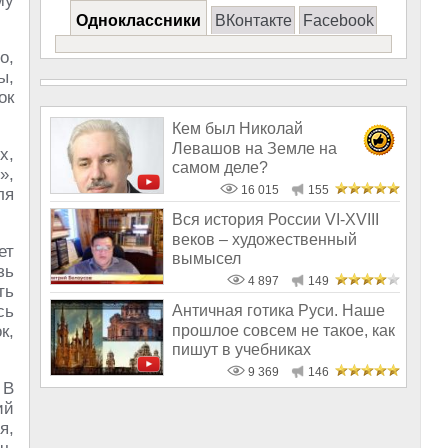
му
Одноклассники
ВКонтакте
Facebook
о,
ы,
ок
Кем был Николай
Левашов на Земле на
х,
самом деле?
»,
16 015
155
ля
Вся история России VI-XVIII
веков – художественный
ет
вымысел
зь
4 897
149
ть
сь
Античная готика Руси. Наше
прошлое совсем не такое, как
к,
пишут в учебниках
9 369
146
 В
ий
я,