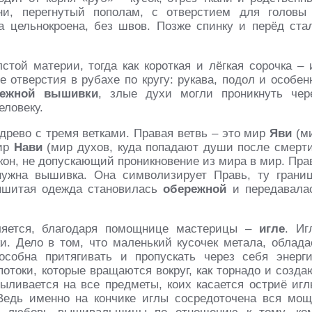
ни, перегнутый пополам, с отверстием для головы
 цельнокроена, без швов. Позже спинку и перёд ста
стой материи, тогда как короткая и лёгкая сорочка – 
 отверстия в рубахе по кругу: рукава, подол и особен
режной вышивки
, злые духи могли проникнуть чер
еловеку.
рево с тремя ветками. Правая ветвь – это мир
Яви
(м
мир
Нави
(мир духов, куда попадают души после смерти
кон, не допускающий проникновение из мира в мир. Пра
нужна вышивка. Она символизирует Правь, ту границ
Вышитая одежда становилась
обережной
и передавала
ляется, благодаря помощнице мастерицы –
игле
. Иг
. Дело в том, что маленький кусочек метала, облада
особна притягивать и пропускать через себя энерг
отоки, которые вращаются вокруг, как торнадо и созда
выливается на все предметы, коих касается остриё игл
Ведь именно на кончике иглы сосредоточена вся мощ