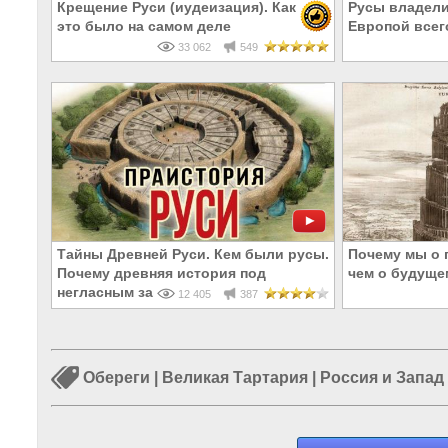
Крещение Руси (иудеизация). Как
Русы владели
это было на самом деле
Европой всего
33 062
549
Тайны Древней Руси. Кем были русы.
Почему мы о 
Почему древняя история под
чем о будуще
негласным запретом. Сергей Цветков
12 405
387
Обереги
|
Великая Тартария
|
Россия и Запад