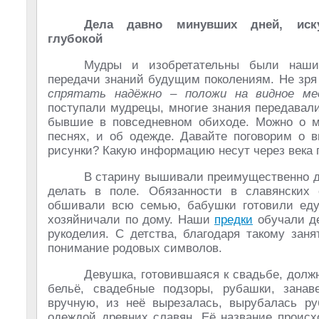
Дела давно минувших дней, иску
глубокой
Мудры и изобретательны были на
передачи знаний будущим поколениям. Не зря
спрятать надёжно – положи на видное ме
поступали мудрецы, многие знания передавал
бывшие в повседневном обиходе. Можно о мн
песнях, и об одежде. Давайте поговорим о 
рисунки? Какую информацию несут через века 
В старину вышивали преимущественно де
делать в поле. Обязанности в славянских
обшивали всю семью, бабушки готовили еду
хозяйничали по дому. Наши
предки
обучали д
рукоделия. С детства, благодаря такому зан
понимание родовых символов.
Девушка, готовившаяся к свадьбе, дол
бельё, свадебные подзоры, рубашки, занав
вручную, из неё вырезалась, вырубалась ру
одеждой древних славян. Её название происхо