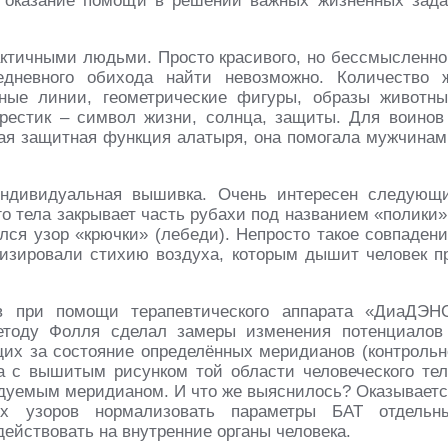
 оказание помощи в решении важных жизненных зада
ктичными людьми. Просто красивого, но бессмысленно
едневного обихода найти невозможно. Количество 
ные линии, геометрические фигуры, образы животны
рестик – символ жизни, солнца, защиты. Для воинов
бая защитная функция алатыря, она помогала мужчинам
ндивидуальная вышивка. Очень интересен следующ
го тела закрывает часть рубахи под названием «полики»
лся узор «крючки» (лебеди). Непросто такое совпадени
изировали стихию воздуха, которым дышит человек п
ев при помощи терапевтического аппарата «ДиаДЭН
 методу Фолля сделал замеры изменения потенциалов
щих за состояние определённых меридианов (контрольн
та с вышитым рисунком той области человеческого тел
ледуемым меридианом. И что же выяснилось? Оказываетс
ных узоров нормализовать параметры БАТ отдельн
действовать на внутренние органы человека.