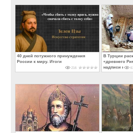
40 дней потужного принуждения
В Турции рас
России к миру. Итоги
«древнего Ри
надписи на Р
216
61