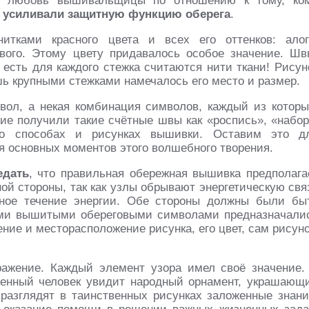
а, любовь вышивальщицы по отношению к тому, ко
о
усиливали защитную функцию оберега
.
итками красного цвета и всех его оттенков: алог
ёвого. Этому цвету придавалось особое значение. Шв
есть для каждого стежка считаются нити ткани! Рисун
шь крупными стежками намечалось его место и размер.
вол, а некая комбинация символов, каждый из которы
ие получили такие счётные швы как «роспись», «набор
 о способах и рисунках вышивки. Оставим это д
я основных моментов этого волшебного творения.
едать
, что правильная обережная вышивка предполага
ной стороны, так как узлы обрывают энергетическую свя
ное течение энергии. Обе стороны должны были бы
кими вышитыми обереговыми символами предназначали
ние и месторасположение рисунка, его цвет, сам рисуно
ражение. Каждый элемент узора имел своё значение.
енный человек увидит народный орнамент, украшающ
 разглядят в таинственных рисунках заложенные знани