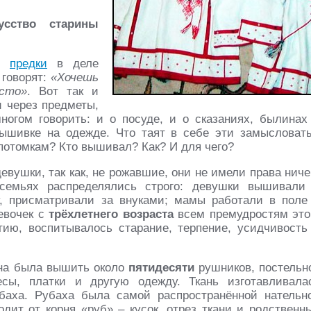
сство старины
ши
предки
в деле
 говорят:
«Хочешь
сто»
. Вот так и
и через предметы,
огом говорить: и о посуде, и о сказаниях, былинах
вышивке на одежде. Что таят в себе эти замысловат
потомкам? Кто вышивал? Как? И для чего?
вушки, так как, не рожавшие, они не имели права ниче
 семьях распределялись строго: девушки вышивали
, присматривали за внуками; мамы работали в поле
евочек с
трёхлетнего возраста
всем премудростям это
ятию, воспитывалось старание, терпение, усидчивость
жна была вышить около
пятидесяти
рушников, постельн
есы, платки и другую одежду. Ткань изготавливала
баха. Рубаха была самой распространённой нательн
дит от корня «руб» – кусок, отрез ткани и родственн