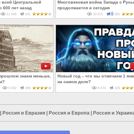
 всей Центральной
Многовековая война Запада с Рус
 600 лет назад
продолжается и сегодня
11 549
431
10 671
391
прошлом знаем меньше,
Новый год – что мы отмечаем 1 ян
м?
на самом деле?
9 332
289
6 574
229
|
Россия и Евразия
|
Россия и Европа
|
Россия и Украин