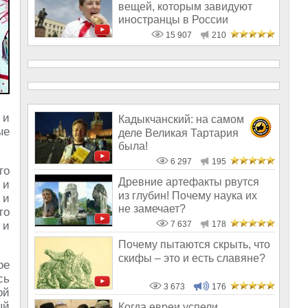
вещей, которым завидуют
иностранцы в России
15 907
210
 и
Кадыкчанский: на самом
ые
деле Великая Тартария
была!
6 297
195
го
Древние артефакты рвутся
 и
из глубин! Почему наука их
 и
не замечает?
го
 и
7 637
178
Почему пытаются скрыть, что
скифы – это и есть славяне?
ое
сь
3 673
176
ой
ый
Когда евреи успели