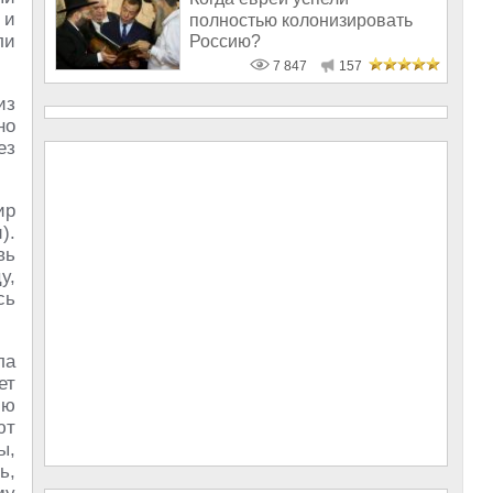
 и
полностью колонизировать
ли
Россию?
7 847
157
из
но
ез
ир
).
вь
у,
сь
ла
ет
ию
ют
ы,
ь,