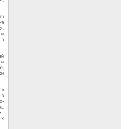
ч,
го
же
х,
 и
 в
ий
 и
е,
ри
С»
 в
о-
а,
я:
ых