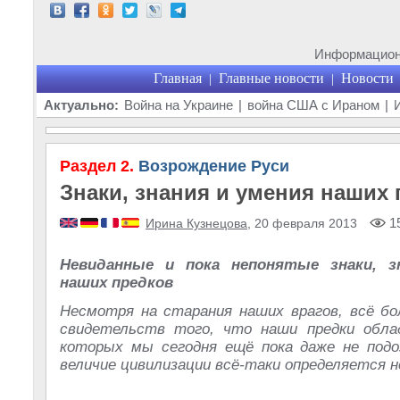
Информационн
Главная
Главные новости
Новости
|
|
Актуально:
Война на Украине
|
война США с Ираном
|
Раздел 2.
Возрождение Руси
Знаки, знания и умения наших
15
Ирина Кузнецова
, 20 февраля 2013
Невиданные и пока непонятые знаки, з
наших предков
Несмотря на старания наших врагов, всё б
свидетельств того, что наши предки облад
которых мы сегодня ещё пока даже не подо
величие цивилизации всё-таки определяется не