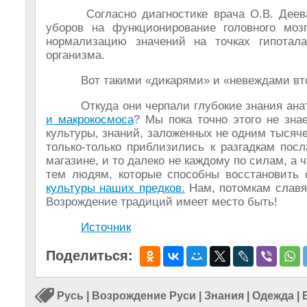
Согласно диагностике врача О.В. Деева
уборов на функционирование головного моз
нормализацию значений на точках гипотала
организма.
Вот такими «дикарями» и «невеждами вт
Откуда они черпали глубокие знания ан
и макрокосмоса
? Мы пока точно этого не зна
культуры, знаний, заложенных не одним тысяч
только-только приблизились к разгадкам по
магазине, и то далеко не каждому по силам, а 
тем людям, которые способны восстановить 
культуры наших предков.
Нам, потомкам славян
Возрождение традиций имеет место быть!
Источник
Поделиться:
Русь
|
Возрождение Руси
|
Знания
|
Одежда
|