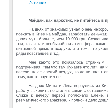
Источник
Майдан, как наркотик, не питайтесь в 
На днях от знакомых узнал очень нехор
поехать в Киев на майдан, заработать деньжат
двоих чуть больше, чем 10 000 грн. Созванив
том, какая там необычайная атмосфера, каки
витающей прямо в воздухе, и о том, что уход
ряды повстанцев и т.д.
Мне как-то это показалось странным,
подтрунивая, «вы что там бухаете что ли», на ч
весело, плюс свежий воздух, когда не палят а
тему, как-то опустил её…
На днях Миша и Лена вернулись из Киев
работу выходить не стали в связи с оставшими
ближе к вечеру первой поплохело Елене, 
ревматического характера, к полночи дело дош