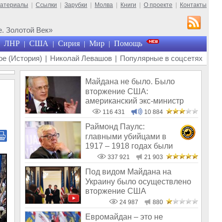
материалы
|
Ссылки
|
Зарубки
|
Молва
|
Книги
|
О проекте
|
Контакты
. Золотой Век»
ЛНР
США
Сирия
Мир
Помощь
|
|
|
|
е (История)
|
Николай Левашов
|
Популярные в соцсетях
Майдана не было. Было
вторжение США:
американский экс-министр
написал открытое пись
116 431
10 884
Раймонд Паулс:
главными убийцами в
1917 – 1918 годах были
латыши и евреи, а не русс
337 921
21 903
Под видом Майдана на
Украину было осуществлено
вторжение США
24 987
880
Евромайдан – это не