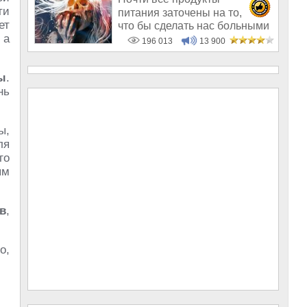
ти
питания заточены на то,
ет
что бы сделать нас больными
 а
и бесплодным
196 013
13 900
ы
.
нь
ы,
ля
го
ым
в
,
о,