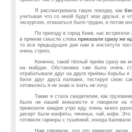
Я рассматривала такую поездку, как
бе
учитывая что со мной будут мои друзья, и ч
экскурсию, отказаться было трудно, и потом 
По приезду в город Киев, нас встретили
в прямом смысле слова
приказали сразу же и
то все предыдущие дни нам в институте посч
очень строго.
Конечно, такой тёплый приём сразу же 
на майдан. Обстановка там была очень стр
отрабатывали друг на друге приёмы борьбы и 
били друг друга палками, тестируя свою с
готовились я не знаю и знать не хочу.
Также я стала свидетелем, как грузовик
были не нашей внешности и говорили на 
привозили каждое утро еду, очень много разн
десерт были конфеты, печенье, чай, кофе. Это
готовили гарниры с тушёнкой, иногда баловали
Нам говорили, что это привозят люди, 