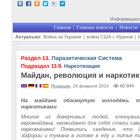
Информационн
Главная
Главные новости
Новости
|
|
Актуально:
Война на Украине
|
война США с Ираном
|
Раздел 13.
Паразитическая Система
Подраздел 13.8.
Наркотизация
Майдан, революция и наркотик
60 844
Редакция
, 24 февраля 2014
На майдане обманутую молодёжь т
наркотиками
Многие из доверчивых людей, клюнувш
евромайдана, неожиданно для себя стали с
наркоманами! Появились сведения, что 
эйфории и тумана в голове в еду и питьё 