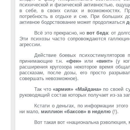
психической и физической активностью, ощущ
в себе, в своих силах и возможностях. Пр
потребность в отдыхе и сне. При больших до
активное бодрствование может продолжаться
д
Всё это прекрасно, но
вот беда
: от дол
Эти психозы часто сопровождаются галлюци
агрессии.
Действие боевых психостимуляторов п
принимающие т.н.
«фен»
или
«винт»
(у ког
расширения кругозора некоторое время обща
рассказам, после дозы, его просто разрыв
совершать невозможное).
Так что
«армия» «Майдана»
по своей с
руководящий состав которых получает из-за за
Кстати о деньгах, по информации этого
ни мало,
миллион «баксов» в неделю
(!).
Вот такая вот «национальна рэволюция, 