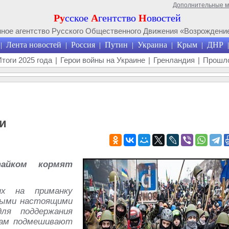
Дополнительные 
Ру
сское
А
гентство
Н
овостей
ое агентство Русского Общественного Движения «Возрождение
Лента новостей
Россия
Путин
Украина
Крым
ДНР
|
|
|
|
|
|
|
Итоги 2025 года
|
Герои войны на Украине
|
Гренландия
|
Прошло
и
айком кормят
их на приманку
амыми настоящими
для поддержания
там подмешивают