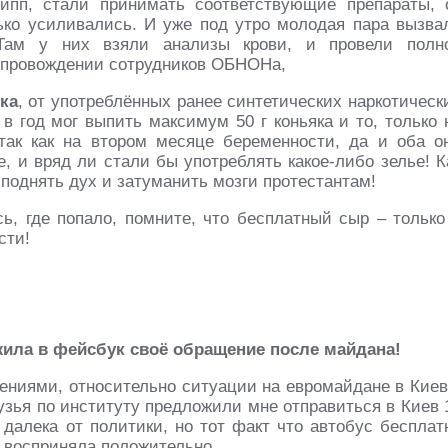
ипп, стали принимать соответствующие препараты, 
лько усиливались. И уже под утро молодая пара вызва
Там у них взяли анализы крови, и провели полн
провождении сотрудников ОБНОНа,
ка
, от употреблённых ранее синтетических наркотическ
в год мог выпить максимум 50 г коньяка и то, только 
так как на втором месяце беременности, да и оба о
е, и вряд ли стали бы употреблять какое-либо зелье! К
 поднять дух и затуманить мозги протестантам!
ь, где попало, помните, что бесплатный сыр – только
сти!
ила в фейсбук своё обращение после майдана!
ениями, относительно ситуации на евромайдане в Киев
узья по институту предложили мне отправиться в Киев 
 далека от политики, но тот факт что автобус бесплат
, восприняла положительно.