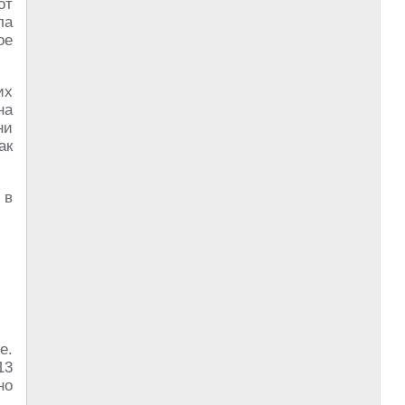
от
ла
ое
их
на
ни
ак
 в
е.
13
но