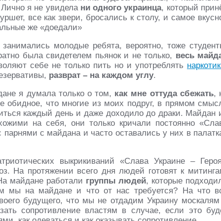
! Лично я не увидела
ни одного украинца
, который прин
ршет, все как звери, бросались к столу, и самое вкусн
тальные же «доедали»
 занимались молодые ребята, вероятно, тоже студент
ратно была свидетелем пьянок и не только,
весь майд
зволяют себе не только пить но и употреблять
наркоти
резервативы,
разврат – на каждом углу
.
дане я думала только о том,
как мне оттуда сбежать
, 
ое обидное, что многие из моих подруг, в прямом смыс
иться каждый день и даже доходило до драки. Майдан 
хожими на себя, они только кричали постоянно «Сла
с парнями с майдана и часто оставались у них в палатк
триотических выкрикиваний «Слава Украине – Геро
оз. На протяжении всего дня людей готовят к митинга
 На майдане работали
группы людей
, которые подходи
м мы на майдане и что от нас требуется? На что в
своего будущего, что мы не отдадим Украину москалям
зать сопротивление властям в случае, если это буд
ми, как одеваться и как оказывать сопротивление.