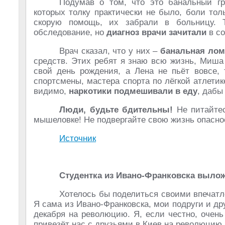
Подумав о том, что это банальный гр
которых толку практически не было, боли то
скорую помощь, их забрали в больницу. 
обследование, но
диагноз врачи зачитали
в со
Врач сказал, что у них –
банальная лом
средств. Этих ребят я знаю всю жизнь, Миша 
свой день рождения, а Лена не пьёт вовсе, 
спортсмены, мастера спорта по лёгкой атлетик
видимо,
наркотики подмешивали в еду
, дабы
Люди, будьте бдительны!
Не питайтес
мышеловке! Не подвергайте свою жизнь опасно
Источник
Студентка из Ивано-Франковска вылож
Хотелось бы поделиться своими впечатл
Я сама из Ивано-Франковска, мои подруги и др
декабря на революцию. Я, если честно, очень
привезёт нас с друзьями в Киев на революцию