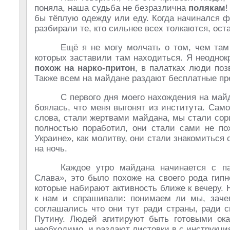
поняла, наша судьба не безразлична
полякам
бы тёплую одежду или еду. Когда начинался фу
разбирали те, кто сильнее всех толкаются, ос
Ещё я не могу молчать о том, чем там
которых заставили там находиться. Я неоднок
похож на нарко-притон
, в палатках люди по
Также всем на майдане раздают бесплатные п
С первого дня моего нахождения на май
боялась, что меня выгонят из института. Сам
слова, стали жертвами майдана, мы стали сор
полностью поработил, они стали сами не по
Украине», как молитву, они стали знакомиться 
на ночь.
Каждое утро майдана начинается с па
Слава», это было похоже на своего рода гипн
которые набирают активность ближе к вечеру.
к нам и спрашивали: понимаем ли мы, заче
соглашались что они тут ради страны, ради 
Путину. Людей агитируют быть готовыми ока
необходимо, и раздают листовки в с инструкция