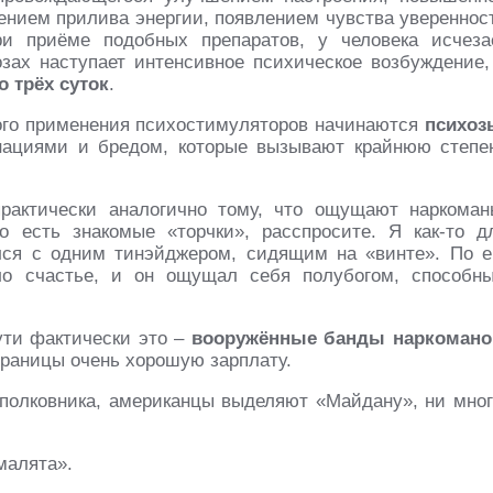
ением прилива энергии, появлением чувства увереннос
и приёме подобных препаратов, у человека исчеза
зах наступает интенсивное психическое возбуждение,
о трёх суток
.
гого применения психостимуляторов начинаются
психоз
нациями и бредом, которые вызывают крайнюю степе
рактически аналогично тому, что ощущают наркоман
о есть знакомые «торчки», расспросите. Я как-то д
лся с одним тинэйджером, сидящим на «винте». По е
ало счастье, и он ощущал себя полубогом, способн
ути фактически это –
вооружённые банды наркомано
границы очень хорошую зарплату.
 полковника, американцы выделяют «Майдану», ни мног
малята».