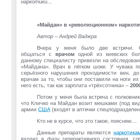
наркотики...
«Майдан» в «революционном» наркоти
Автор – Андрей Ваджра
Вчера у меня было две встречи. С
общаться с
врачом
одной из киевских бол
данному специалисту привезли на обследован
«Майдана». Врач в лёгком шоке. У чувака 
серьёзного нарушения проходимости вен, до
врачам за то, чтобы они поставили на ноги и
него есть, так как зарплата «трёхсотника» –
200
Потом у меня была встреча с полковник
что Кличко на Майдан возит мешками (под ви
армии
США
(входят в аптечки спецподразделен
Кто не в курсе, что это такое, поясняю…
Данные препараты являются
наркотика
входит в фазу гиперактивного состояния, с