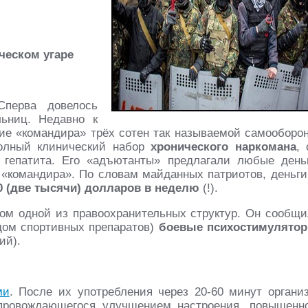
ческом угаре
перва довелось
ьниц. Недавно к
ие «командира» трёх сотен так называемой самооборо
полный клинический набор
хронического наркомана
, 
 гепатита. Его «адъютанты» предлагали любые день
х «командира». По словам майданных патриотов, деньги
0 (две тысячи) долларов в неделю
(!).
ом одной из правоохранительных структур. Он сообщи
дом спортивных препаратов)
боевые психостимулято
ий).
ми
. После их употребления через 20-60 минут органи
опровождающегося улучшением настроения, повышенн