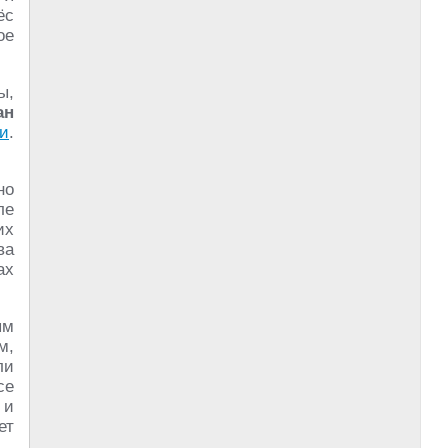
ёс
ое
ы,
ан
ки
.
но
ле
их
ва
ах
ям
м,
ли
се
 и
ет