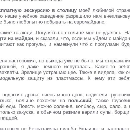
сплатную экскурсию в столицу
моей любимой стран
то наше учебное заведение разрешило нам внепланов
мне было любопытно побывать на евромайдане.
 какие-то люди. Погулять по столице мне не удалось. Н
дти на майдан
, и сказали, что, если мы уйдём с майдан
итают как прогулы, и намекнули что с прогулами буд
меня насторожил, но выхода уже не было, мы отправили
анной, я даже немного испугалась. Какие-то ребя
захваты. Зрелище устрашающее. Также я видела, как о
амодельную защиту из пластмассы. К чему эти ребя
и подвозят дрова, очень много дров, водители грузовик
языке, больше похожем на
польский
; также грузови
ой еды. Поесть можно соленья, колбасу, сыр, сало, а 
 только закуска, в обычном режиме варили супы, борщи
 пиццей.
которым не безразлична судьба Украины, и насколько