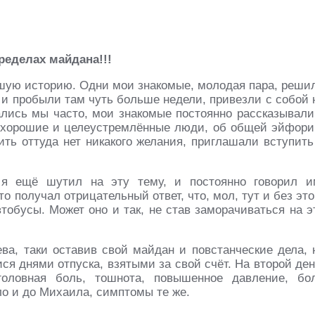
пределах майдана!!!
ошую историю. Одни мои знакомые, молодая пара, реши
, и пробыли там чуть больше недели, привезли с собой 
ались мы часто, мои знакомые постоянно рассказывали
е хорошие и целеустремлённые люди, об общей эйфори
ить оттуда нет никакого желания, приглашали вступить
 я ещё шутил на эту тему, и постоянно говорил и
то получал отрицательный ответ, что, мол, тут и без это
втобусы. Может оно и так, не став заморачиваться на э
а, таки оставив свой майдан и повстанческие дела, 
ся днями отпуска, взятыми за свой счёт. На второй ден
головная боль, тошнота, повышенное давление, бо
ло и до Михаила, симптомы те же.