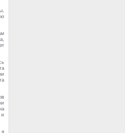
ы,
ую
ам
а,
ет
сь
та
ни
та
ов
ки
на
 и
 я