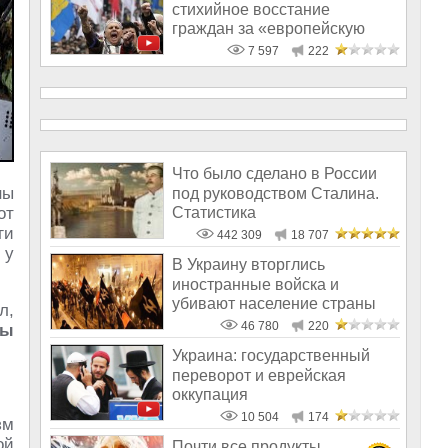
стихийное восстание
граждан за «европейскую
жизнь», а тщательно
7 597
222
Что было сделано в России
ны
под руководством Сталина.
Статистика
от
ги
442 309
18 707
 у
В Украину вторглись
иностранные войска и
убивают население страны
л,
46 780
220
ры
Украина: государственный
переворот и еврейская
оккупация
10 504
174
зм
ой
Почти все продукты