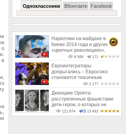
Одноклассники
ВКонтакте
Facebook
ли
Наркотики на майдане в
на
Киеве 2014 года и других
 о
«цветных революциях»,
и,
организованны
6 506
171
 в
Евроинтеграторы
допрыгались – Евросоюз
м,
становится токсичным
го
2 177
ту
Девицкие Орлята:
расстрелянные фашистами
дети-герои, о которых не
на
рассказывают в шк
121 874
13 492
ь,
ли