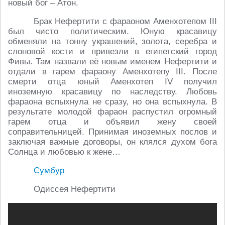
новый бог – Атон.
Брак Нефертити с фараоном Аменхотепом III
был чисто политическим. Юную красавицу
обменяли на тонну украшений, золота, серебра и
слоновой кости и привезли в египетский город
Фивы. Там назвали её новым именем Нефертити и
отдали в гарем фараону Аменхотепу III. После
смерти отца юный Аменхотеп IV получил
иноземную красавицу по наследству. Любовь
фараона вспыхнула не сразу, но она вспыхнула. В
результате молодой фараон распустил огромный
гарем отца и объявил жену своей
соправительницей. Принимая иноземных послов и
заключая важные договоры, он клялся духом бога
Солнца и любовью к жене…
Сумбур
Одиссея Нефертити