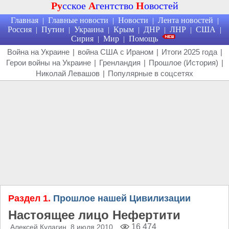
Ру
сское
А
гентство
Н
овостей
Главная
Главные новости
Новости
Лента новостей
|
|
|
|
Россия
Путин
Украина
Крым
ДНР
ЛНР
США
|
|
|
|
|
|
|
Сирия
Мир
Помощь
|
|
Война на Украине
|
война США с Ираном
|
Итоги 2025 года
|
Герои войны на Украине
|
Гренландия
|
Прошлое (История)
|
Николай Левашов
|
Популярные в соцсетях
Раздел 1.
Прошлое нашей Цивилизации
Настоящее лицо Нефертити
16 474
Алексей Кулагин
, 8 июля 2010