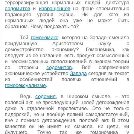
терроризирующая нормальных людей, диктатура
содомитов
и
извращенцев
на фоне стремительно
падающего уровня жизни. Ни для кого из
нормальных людей она уже не может быть
образцом. Чему подражать-то?
Той
гомономике
, которая на Западе сменила
придуманную Аристотелем науку о
домоустройстве, экономику? Гомономика, как
следует из её названия, есть продукт осмысленных
и неосмысленных поползновений в эконом-теории
со стороны
содомитов
. Всё современное
экономическое устройство
Запада
сегодня вытекает
из особенностей половых отношений в
гомосексуализме
.
Ведь
содомия
, в широком смысле, – это
половой акт, не преследующий целей деторождения
даже в отдалённой перспективе. Это не только
пидорский, но и вообще всякий самодостаточный,
вне и помимо деторождения, половой акт. В этом
качестве он не имеет ни смысла, ни цели, ни
будущего. Точно так же гомономика у