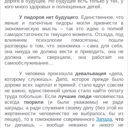
дороге в будущее. Но будущее есть только у тех, у
кого много здоровых и полноценных детей.
У пидоров нет будущего
. Единственное, что
явные и латентные пидоры могли привнести в
экономическую мысль – так это идею о полной
самодостаточности текущего момента. Отсюда, под
влиянием психологии гомосятины, пошли
разговоры о том, что экономика – сама для себя,
она никуда не должна вести и приводить, она не
должна иметь сверхцели, она работает на
самообслуживание…
У человека произошла
девальвация
«дела,
которому служишь». Дело, которое прежде было
дороже всех зарплат и премий, стало вдруг совсем
не важно, единственной целью стало найти оплату
труда побольше. Если
лучшие люди
человечества
всегда
творили
(и были уважаемы) не ради
награды, а ради служения своему делу (без этой их
жертвенности человечество не выбралось бы из
пещер), то в гомономике современного
Запада
,
что
ты делаешь – вообще неважно и никого не