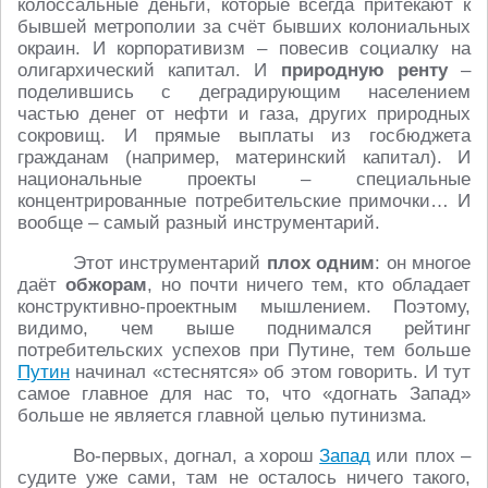
колоссальные деньги, которые всегда притекают к
бывшей метрополии за счёт бывших колониальных
окраин. И корпоративизм – повесив социалку на
олигархический капитал. И
природную ренту
–
поделившись с деградирующим населением
частью денег от нефти и газа, других природных
сокровищ. И прямые выплаты из госбюджета
гражданам (например, материнский капитал). И
национальные проекты – специальные
концентрированные потребительские примочки… И
вообще – самый разный инструментарий.
Этот инструментарий
плох одним
: он многое
даёт
обжорам
, но почти ничего тем, кто обладает
конструктивно-проектным мышлением. Поэтому,
видимо, чем выше поднимался рейтинг
потребительских успехов при Путине, тем больше
Путин
начинал «стеснятся» об этом говорить. И тут
самое главное для нас то, что «догнать Запад»
больше не является главной целью путинизма.
Во-первых, догнал, а хорош
Запад
или плох –
судите уже сами, там не осталось ничего такого,