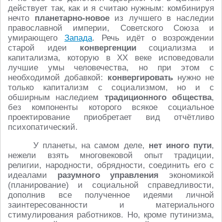
действует так, как и я считаю нужным: комбинируя
нечто
планетарно-новое
из лучшего в наследии
православной империи, Советского Союза и
умирающего
Запада
. Речь идёт о возрождении
старой идеи
конвергенции
социализма и
капитализма, которую в ХХ веке исповедовали
лучшие умы человечества, но при этом с
необходимой добавкой:
конвергировать
нужно не
только капитализм с социализмом, но и с
обширным наследием
традиционного общества
,
без компоненты которого всякое социальное
проектирование приобретает вид отчётливо
психопатический.
У планеты, на самом деле,
нет иного пути
,
нежели взять многовековой опыт традиции,
религии, народности, обрядности, соединить его с
идеалами
разумного управления
экономикой
(планирование) и социальной справедливости,
дополнив все полученное идеями личной
заинтересованности и материального
стимулирования работников. Но, кроме путинизма,