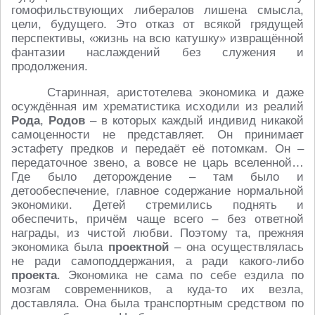
гомофильствующих либералов лишена смысла,
цели, будущего. Это отказ от всякой грядущей
перспективы, «жизнь на всю катушку» извращённой
фантазии наслаждений без служения и
продолжения.
Старинная, аристотелева экономика и даже
осуждённая им хрематистика исходили из реалий
Рода
,
Родов
– в которых каждый индивид никакой
самоценности не представляет. Он принимает
эстафету предков и передаёт её потомкам. Он –
передаточное звено, а вовсе не царь вселенной…
Где было деторождение – там было и
детообеспечение, главное содержание нормальной
экономики. Детей стремились поднять и
обеспечить, причём чаще всего – без ответной
награды, из чистой любви. Поэтому та, прежняя
экономика была
проектной
– она осуществлялась
не ради самоподдержания, а ради какого-либо
проекта
. Экономика не сама по себе ездила по
мозгам современников, а куда-то их везла,
доставляла. Она была транспортным средством по