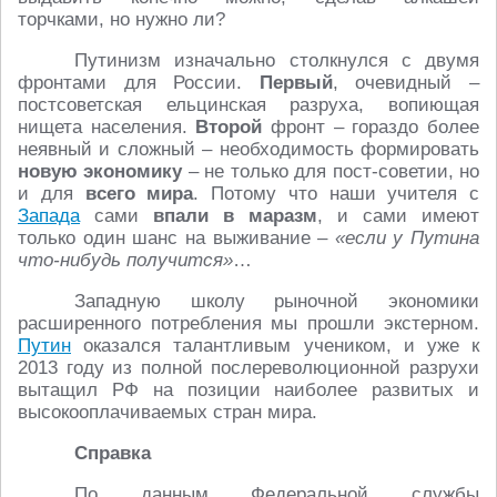
торчками, но нужно ли?
Путинизм изначально столкнулся с двумя
фронтами для России.
Первый
, очевидный –
постсоветская ельцинская разруха, вопиющая
нищета населения.
Второй
фронт – гораздо более
неявный и сложный – необходимость формировать
новую
экономику
– не только для пост-советии, но
и для
всего мира
. Потому что наши учителя с
Запада
сами
впали в маразм
, и сами имеют
только один шанс на выживание –
«если у Путина
что-нибудь получится»
…
Западную школу рыночной экономики
расширенного потребления мы прошли экстерном.
Путин
оказался талантливым учеником, и уже к
2013 году из полной послереволюционной разрухи
вытащил РФ на позиции наиболее развитых и
высокооплачиваемых стран мира.
Справка
По данным Федеральной службы