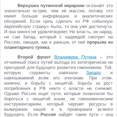
Верхушка путинской иерархии
осознаёт это
значительно острее, чем её массив, потому что
имеет больше информации и аналитических
обозрений. Если цель сделать из РФ «обычную
европейскую страну» была, то она уже достигнута.
И она никого не удовлетворяет. Ни власть, ни народ,
ни сам Запад, который с надеждой смотрит на
Россию, ожидая, как и раньше, от неё
прорыва из
планетарного тупика
.
Второй фронт
Владимира Путина
– это
отчаянный поиск путей выхода из категорически не
пригодной для будущего развития гомономики. Той,
которую содомиты навязали
Западу
, и
навязываемой всем его эпигонам. При этом,
конечно, и борьбу с нищетой, борьбу за рост
потребления в РФ никто с власти не снимает.
Однако Россия ищет пути, которые позволили бы
бороться с нищетой иным, не гомономическим
инструментарием, который черпает ресурсы в
вымирании наций и в прожирании всякого
будущего. Если
Россия
найдёт такие пути – она