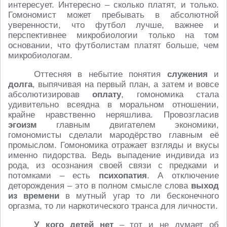
интересует. Интересно – сколько платят, и только.
Гомономист может пребывать в абсолютной
уверенности, что футбол лучше, важнее и
перспективнее микробиологии только на том
основании, что футболистам платят больше, чем
микробиологам.
Оттесняя в небытие понятия
служения
и
долга
, выпячивая на первый план, а затем и вовсе
абсолютизировав
оплату
, гомономика стала
удивительно всеядна в моральном отношении,
крайне нравственно неряшлива. Провозгласив
эгоизм
главным двигателем экономики,
гомономисты сделали мародёрство главным её
промыслом. Гомономика отражает взгляды и вкусы
именно пидорства. Ведь выпадение индивида из
рода, из осознания своей связи с предками и
потомками – есть
психопатия
. А отключение
деторождения – это в полном смысле слова
выход
из времени
в мутный угар то ли бесконечного
оргазма, то ли наркотического транса для личности.
У кого детей нет
– тот и не думает об