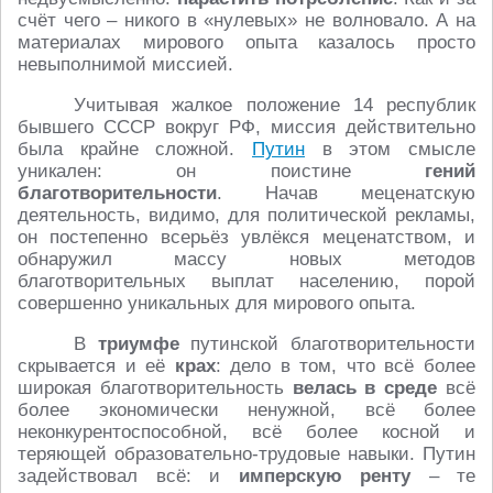
счёт чего – никого в «нулевых» не волновало. А на
материалах мирового опыта казалось просто
невыполнимой миссией.
Учитывая жалкое положение 14 республик
бывшего СССР вокруг РФ, миссия действительно
была крайне сложной.
Путин
в этом смысле
уникален: он поистине
гений
благотворительности
. Начав меценатскую
деятельность, видимо, для политической рекламы,
он постепенно всерьёз увлёкся меценатством, и
обнаружил массу новых методов
благотворительных выплат населению, порой
совершенно уникальных для мирового опыта.
В
триумфе
путинской благотворительности
скрывается и её
крах
: дело в том, что всё более
широкая благотворительность
велась в среде
всё
более экономически ненужной, всё более
неконкурентоспособной, всё более косной и
теряющей образовательно-трудовые навыки. Путин
задействовал всё: и
имперскую ренту
– те