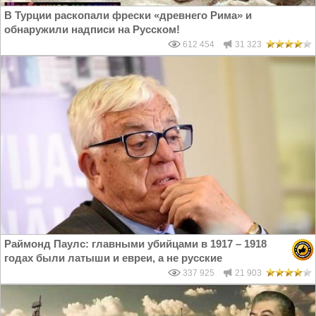
В Турции раскопали фрески «древнего Рима» и
обнаружили надписи на Русском!
612 454
31 323
Раймонд Паулс: главными убийцами в 1917 – 1918
годах были латыши и евреи, а не русские
337 925
21 903