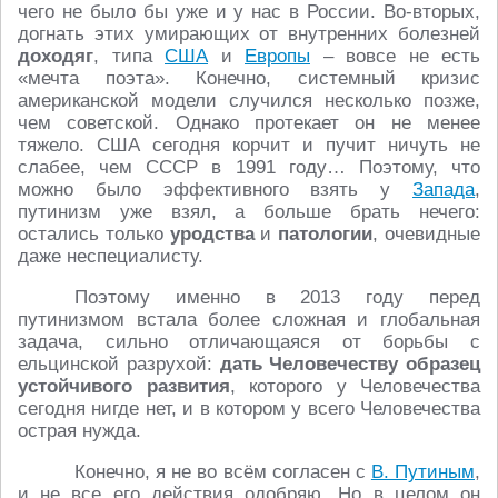
чего не было бы уже и у нас в России. Во-вторых,
догнать этих умирающих от внутренних болезней
доходяг
, типа
США
и
Европы
– вовсе не есть
«мечта поэта». Конечно, системный кризис
американской модели случился несколько позже,
чем советской. Однако протекает он не менее
тяжело. США сегодня корчит и пучит ничуть не
слабее, чем СССР в 1991 году… Поэтому, что
можно было эффективного взять у
Запада
,
путинизм уже взял, а больше брать нечего:
остались только
уродства
и
патологии
, очевидные
даже неспециалисту.
Поэтому именно в 2013 году перед
путинизмом встала более сложная и глобальная
задача, сильно отличающаяся от борьбы с
ельцинской разрухой:
дать Человечеству образец
устойчивого развития
, которого у Человечества
сегодня нигде нет, и в котором у всего Человечества
острая нужда.
Конечно, я не во всём согласен с
В. Путиным
,
и не все его действия одобряю. Но в целом он