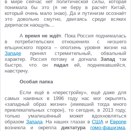
в мире сейчас нет политической силы, которая
понимала бы это (я не беру в расчёт Китай,
который очень мало знаю). Да и путинизм осознаёт
это довольно смутно, двигаясь среди всяких
дерипасок наощупь…
А
время не ждёт
. Пока Россия поднималась
в потребительских отношениях с низшего
ельцинского порога – оползень уровня жизни на
Западе
принял стремительный, обвальный
характер. Россия потому и догнала
Запад
так
быстро, что он
падал
ей, поднимавшейся,
навстречу.
Особая папка
Если ещё в «перестройку», ещё даже для
самых наивных в 1996 году нас мог окрылять
«западный образ жизни» (имевший тогда много
привлекательных сторон), то сегодня, в 2013 году,
только умалишённый может вдохновляться
образом
Запада
. На наших глазах в
США
и
Европе
возникла и окрепла
диктатура
гомо-фашизма
,