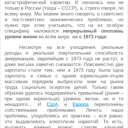
катастрофический характер. И началась она не
только в России (тогда – СССР), а, строго говоря, по
всему миру. Мы можем много говорить о советских
и постсоветских экономических проблемах, но
нужно при этом учитывать, что на их особую
специфику наложился
непрерывный оползень
уровня жизни
во всём мире, аж
с 1973 года
!
Несмотря на все ухищрения, реальные
доходы и реальная покупательная способность
американцев, европейцев с 1973 года не растут, и
даже весьма заметно снижаются. Повсеместно две
зарплаты стали тем, чем в 1973 году была одна
зарплата, и семьи с одним кормильцем-отцом
массовым порядком выбросили мам на рынок
труда, социально осиротив детей. Только таким
образом удалось поддерживать привычный (ранее –
при одном кормильце) уровень жизни, но и то
ненадолго… И
США
, и
Европа
переполнены
собственными проблемами. Лечить наши
проблемы, уподобляясь их практике, – всё равно,
что выдавливать алкоголизм наркотой. То есть,
выдавить конечно можно, сделав алкашей