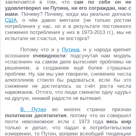
заключается в том, что
сам по себе он не
удовлетворил ни Путина, ни его сограждан, нас с
вами
. Почему? Почему, когда мы реально догнали
США
, о чём давно мечтали (не только ростом
потребления у нас, но и в результате постоянного
снижения потребления у них в 1973-2013 гг.), мы не
испытали ни счастья, ни восторга?
Потому что и у
Путина
, и у народа крепнет
осознание
очевидности
: подсунутая нам модель
«спасения» на самом деле вытесняет проблемы не
решением, а созданием ещё более страшных
проблем. Ну, как мы уже говорили, снижению числа
алкоголиков стоило бы радоваться, если бы это
снижение не достигалось за счёт роста числа
наркоманов. Оттого, что люди сменили одну «дурь»
на другую, никакой радости не вытекает.
В. Путин
во многих странах признан
политиком десятилетия
, потому что он совершил
почти невозможное: если с 1973 года
весь мир
только и делал, что падал в потребительском
измерении, то Путин, вопреки всеобщей тенденции