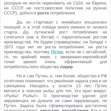
(которую не могли переломить ни США, ни Европа,
ни СССР, ни постсоветские политики на руинах
СССР), добился
роста
потребления.
Да, он стартовал с нижайших ельцинских
позиций, и в этой победе много именно от низкого
старта. Да, путинский рост потребления не
сочетался (как в Китае) с параллельным ростом
производства. Но будем справедливы: на Западе с
1973 года нет ни роста потребления, ни роста
производства, поэтому
Путин
, если не с китайской,
то, по крайней мере, с американо-европейской
точки зрения очень эффективный для
потребительского общества
лидер
.
Но и сам Путин, и, тем более, общество в РФ
отчётливо понимают, что решённая задача узка и не
самоценна. Находясь у власти 13 лет, Путин
метался в поисках рыбы для тех, кто орал вокруг:
«Рыбы! Рыбы!». О производстве удочек для
окружающих не думали ни сами окружающие, ни
Путин. Задача была сформулирована достаточно
недвусмысленно:
нарастить потребление
. Как и за