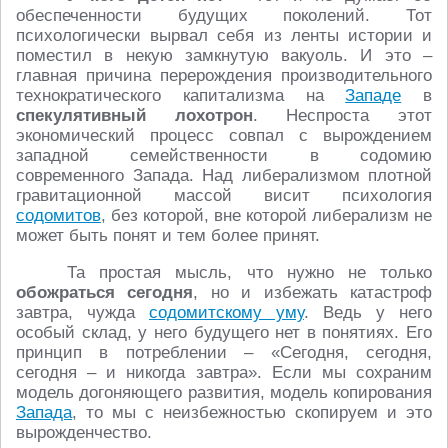
обеспеченности будущих поколений. Тот
психологически вырвал себя из ленты истории и
поместил в некую замкнутую вакуоль. И это –
главная причина перерождения производительного
технократического капитализма на
Западе
в
спекулятивный лохотрон
. Неспроста этот
экономический процесс совпал с вырождением
западной семейственности в содомию
современного Запада. Над либерализмом плотной
гравитационной массой висит психология
содомитов
, без которой, вне которой либерализм не
может быть понят и тем более принят.
Та простая мысль, что нужно не только
обожраться сегодня
, но и избежать катастроф
завтра, чужда
содомитскому уму
. Ведь у него
особый склад, у него будущего нет в понятиях. Его
принцип в потреблении – «Сегодня, сегодня,
сегодня – и никогда завтра». Если мы сохраним
модель догоняющего развития, модель копирования
Запада
, то мы с неизбежностью скопируем и это
вырожденчество.