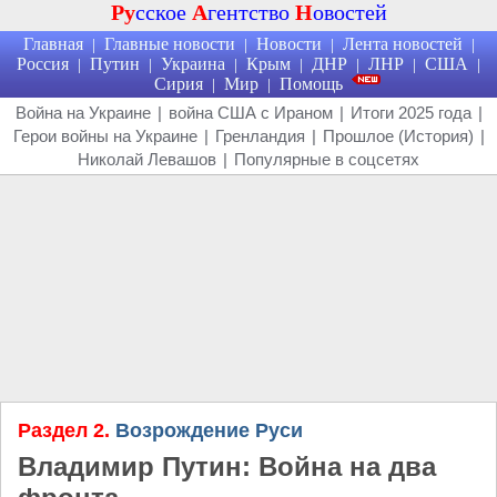
Ру
сское
А
гентство
Н
овостей
Главная
Главные новости
Новости
Лента новостей
|
|
|
|
Россия
Путин
Украина
Крым
ДНР
ЛНР
США
|
|
|
|
|
|
|
Сирия
Мир
Помощь
|
|
Война на Украине
|
война США с Ираном
|
Итоги 2025 года
|
Герои войны на Украине
|
Гренландия
|
Прошлое (История)
|
Николай Левашов
|
Популярные в соцсетях
Раздел 2.
Возрождение Руси
Владимир Путин: Война на два