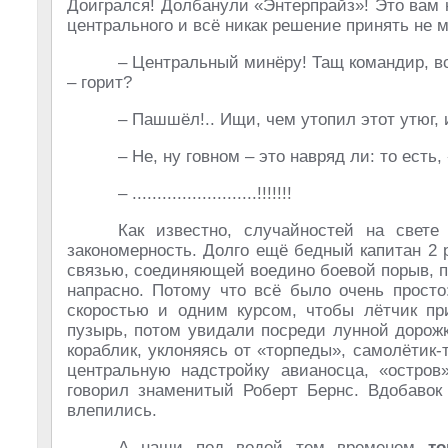
Доигрался! Долбанули «Энтерпрайз»! Это вам н
центрального и всё никак решение принять не м
– Центральный минёру! Тащ командир, все
– горит?
– Пашшёл!.. Ищи, чем утопил этот утюг, 
– Не, ну говном – это навряд ли: то есть,
– .........................!!!!!!!
Как известно, случайностей на свете
закономерность. Долго ещё бедный капитан 2
связью, соединяющей воедино боевой порыв, п
напрасно. Потому что всё было очень просто
скоростью и одним курсом, чтобы лётчик пр
пузырь, потом увидали посреди лунной дорож
кораблик, уклоняясь от «торпеды», самолётик-
центральную надстройку авианосца, «остров»
говорил знаменитый Роберт Бернс. Вдобавок
влепились.
А наши под водой тем временем
то