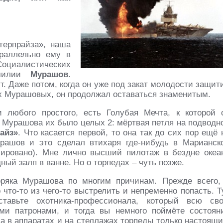
терпрайза», наша
араллельно ему в
Социалистических
амилии
Мурашов
.
т. Даже потом, когда он уже под закат молодости защит
 Мурашовых, он продолжал оставаться знаменитым.
и любого простого, есть Голубая Мечта, к которой 
а Мурашова их было целых 2: мёртвая петля на подводн
айз»
. Что касается первой, то она так до сих пор ещё 
урашов и это сделал втихаря где-нибудь в Марианск
сировано). Мне лично высший пилотаж в бездне океа
ный залп в ванне. Но о торпедах – чуть позже.
оряка Мурашова по многим причинам. Прежде всего,
что-то из чего-то выстрелить и непременно попасть. Т
ставьте охотника-профессионала, который всю св
ми патронами, и тогда вы немного поймёте состоян
а в аппаратах и на стеллажах торпеды только настоящи