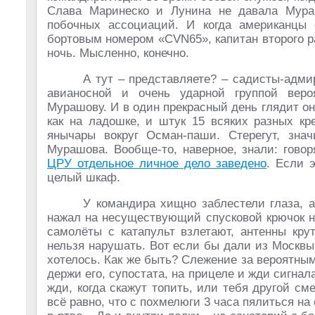
Слава Маринеско и Лунина не давала Мура
побочных ассоциаций. И когда американцы
бортовым номером «CVN65», капитан второго р
ночь. Мысленно, конечно.
А тут – представляете? – садисты-адм
авианосной и очень ударной группой вероя
Мурашову. И в один прекрасный день глядит он 
как на ладошке, и штук 15 всяких разных кр
янычары вокруг Осман-паши. Стерегут, знач
Мурашова. Вообще-то, наверное, знали: гово
ЦРУ отдельное личное дело заведено
. Если 
целый шкаф.
У командира хищно заблестели глаза, 
нажал на несуществующий спусковой крючок не
самолёты с катапульт взлетают, антенны кру
нельзя нарушать. Вот если бы дали из Москвы 
хотелось. Как же быть? Слежение за вероятны
держи его, супостата, на прицеле и жди сигнала
жди, когда скажут топить, или тебя другой сме
всё равно, что с похмелюги 3 часа пялиться на