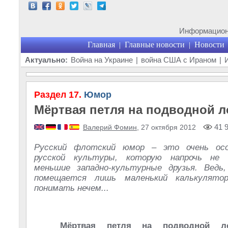
Информационн
Главная
Главные новости
Новости
|
|
Актуально:
Война на Украине
|
война США с Ираном
|
Раздел 17.
Юмор
Мёртвая петля на подводной л
41 
Валерий Фомин
, 27 октября 2012
Русский флотский юмор – это очень осо
русской культуры, которую напрочь не
меньшие западно-культурные друзья. Ведь,
помещается лишь маленький калькулятор
понимать нечем...
Мёртвая петля на подводной л