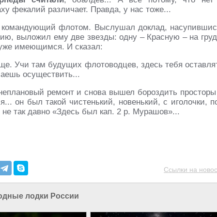
ху фекалий различает. Правда, у нас тоже...
но командующий флотом. Выслушал доклад, насупившис
нию, выложил ему две звезды: одну – Красную – на груд
 уже имеющимся. И сказал:
ище. Учи там будущих флотоводцев, здесь тебя оставля
маешь осуществить...
неплановый ремонт и снова вышел бороздить просторы
я... он был такой чистенький, новенький, с иголочки, п
не так давно «Здесь был кап. 2 р. Мурашов»...
Ссылки на новос
одные лодки России