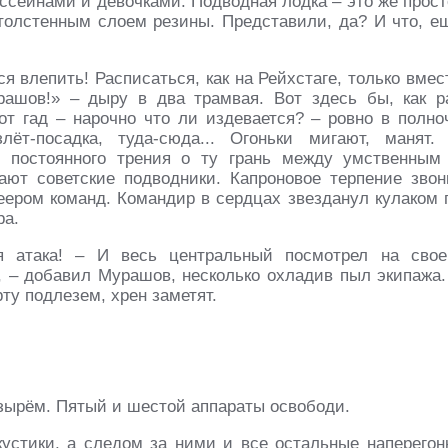
бассейнами и девочками. Подводная лодка – это же прост
толстенным слоем резины. Представили, да? И что, е
тся влепить! Расписаться, как на Рейхстаге, только вмес
ашов!» – дыру в два трамвая. Вот здесь бы, как р
тот гад – нарочно что ли издевается? – ровно в полно
лёт-посадка, туда-сюда... Огоньки мигают, манят.
о постоянного трения о ту грань между умственным
ют советские подводники. Капроновое терпение звон
веером команд. Командир в сердцах звезданул кулаком 
ра.
ая атака! – И весь центральный посмотрел на свое
, – добавил Мурашов, несколько охладив пыл экипажа.
рту подлезем, хрен заметят.
узырём. Пятый и шестой аппараты освободи.
кустики, а следом за ними и все остальные наперегон