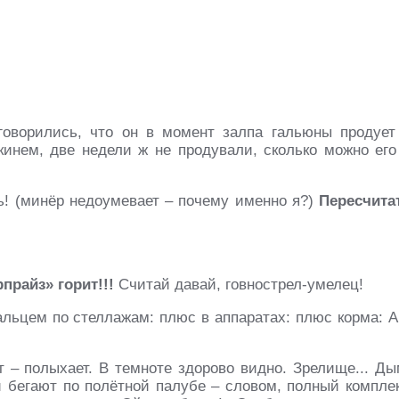
оговорились, что он в момент залпа гальюны продует
кинем, две недели ж не продували, сколько можно его
ть! (минёр недоумевает – почему именно я?)
Пересчита
прайз» горит!!!
Считай давай, говнострел-умелец!
льцем по стеллажам: плюс в аппаратах: плюс корма: А
ит – полыхает. В темноте здорово видно. Зрелище... Ды
бегают по полётной палубе – словом, полный комплек