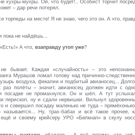
е хухры-мухры. Ой, что будет!.. Особист торчит посре
ожет – дар речи потерял.
 торпеды на месте! Я не знаю, чего это он. А что, прав
и пока не найдёшь...
 «Есть!» А что,
взаправду утоп уже
?
 не бывает. Каждая «случайность» – это непознанн
 ранга Мурашов ломал голову над причинно-следственн
узырь воздуха, фекалии и подбитый авианосец... Долго
: раз полёты – значит, авианосец должен идти с одн
и посадке не промахнулся. Он и шёл. А тут услыха
ки перископ, ну и сдали нервишки. Вильнул здоровенн
то и совершил посадку маленько не туда – прямёхонько
 называется... Ну, трах-бабах и всё такое прочее, к
 ещё и своему крейсеру УРО «Белкнап» в скулу нос
рпеды считали
, обалдев... А всё потому, что нет