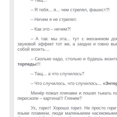
– Тащ...
– Я тебя... я... чем стрелял, фашист?!
– Ничем я не стрелял:
– Как это – ничем?!
– А так: мы эта... тут с механиком д
звуковой эффект тот же, а заодно и говно вы
собой возить…
– Сколько надо, столько и будешь вози
торпеды
!!!
– Тащ... а что случилось?
– Что случилось, что случилось...
«Энтер
Минёр пожал плечами и пошел тыкать па
перископе – картина!!! Глянем?
Ух, горит! Хорошо горит. Не просто гор
языки пламени, люди маленькими насекомыми 