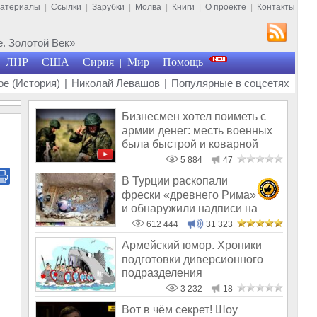
материалы
|
Ссылки
|
Зарубки
|
Молва
|
Книги
|
О проекте
|
Контакты
. Золотой Век»
ЛНР
США
Сирия
Мир
Помощь
|
|
|
|
е (История)
|
Николай Левашов
|
Популярные в соцсетях
Бизнесмен хотел поиметь с
армии денег: месть военных
была быстрой и коварной
5 884
47
В Турции раскопали
фрески «древнего Рима»
и обнаружили надписи на
Русском!
612 444
31 323
Армейский юмор. Хроники
подготовки диверсионного
подразделения
3 232
18
Вот в чём секрет! Шоу