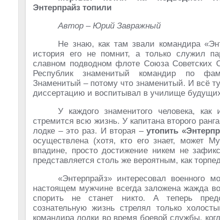
Энтерпрайз топили
Автор – Юрий Завражный
Не знаю, как там звали командира «Эн
история его не помнит, а только служил п
славном подводном флоте Союза Советских 
Республик знаменитый командир по ф
Знаменитый – потому что знаменитый. И всё ту
диссертацию и воспитывал в училище будущих
У каждого знаменитого человека, как 
стремится всю жизнь. У капитана второго ранг
лодке – это раз. И вторая –
утопить «Энтерпр
осуществлена (хотя, кто его знает, может М
впадине, просто достижение никем не зафик
представляется столь же вероятным, как торпед
«Энтерпрайз» интересовал военного м
настоящем мужчине всегда заложена жажда во 
спорить не станет никто. А теперь пред
сознательную жизнь стрелял только холосты
командира лодки во время боевой службы, когд