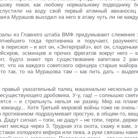
шову покоя, как любому нормальному подводнику б
 спустили на воду свой первый атомный авианосец
анга Мурашов выходил на него в атаку чуть ли не кажд
иралы из Главного штаба ВМФ придумывают слежение 
тнейшего тогда противника и поручают, разумеетс
в перископ – и вот он, «Энтерпрайз», вот он, сладеньки
ейсеров, эсминцев и прочих фрегатов вокруг него – к
ит, будто знают про существование капитана 2 ран
рят, что на каждого советского офицера старше майор
это так, то на Мурашова там – как пить дать – выдел
а правый указательный палец машинально несколько р
существующего дробовика. У-у, гад! – солнышко свети
тятся – и стрельнуть нельзя ни разику. Мир на плане
команду... Хотя Третьей мировой войны тоже не очень-
м противником подразумевает простую, в общем-то, вещ
. Дадут сигнал – топи, не дадут – не топи, терпи, держи
нит месяца через 3. Трудная эта охота, скажу я вам, э
 стакан холодного кефира или пива, а руки связаны наме