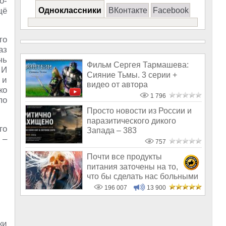
о-
щё
Одноклассники
ВКонтакте
Facebook
то
аз
чь
Фильм Сергея Тармашева:
 И
Сияние Тьмы. 3 серии +
 и
видео от автора
ко
1 796
по
Просто новости из России и
паразитического дикого
го
Запада – 383
 –
757
Почти все продукты
питания заточены на то,
что бы сделать нас больными
и бесплодным
196 007
13 900
ки