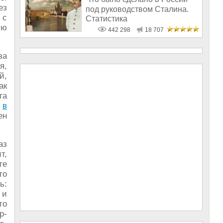
ез
под руководством Сталина.
 с
Статистика
ую
442 298
18 707
за
я,
й,
ак
га
а
в
ен
аз
т,
те
то
ь:
 и
то
р-