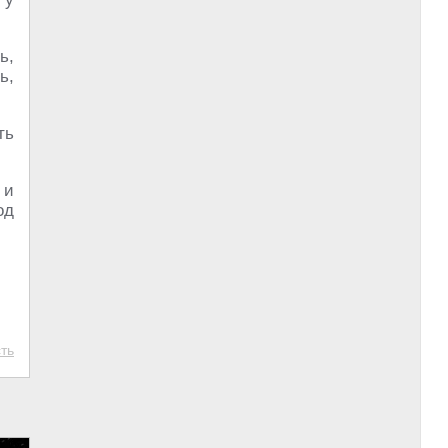
ь,
ь,
ть
 и
од
ть