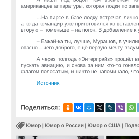
американцев аппаратуры, которая лодки по запа
...На пирсе в базе лодку встречал лич
а когда командир уже приготовился ко вставле
вторую – поменьше – на погон. В добавление к
– Езжай-ка ты, лучше, Мурашов, в учил
опасно – чего доброго, ещё первую мечту взду
А через полгода «Энтерпрайз» прошёл в
пускать авиацию, и снова за ним кто-то гонялс
флагом полосатым, и ничто не напоминало, что 
Источник
Поделиться:
Юмор
|
Юмор о России
|
Юмор о США
|
Подв