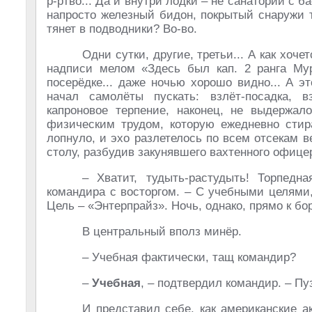
р-ртво... Да и внутри лодки – не санаторий с 
напросто железный бидон, покрытый снаружи 
тянет в подводники? Во-во.
Одни сутки, другие, третьи... А как хоче
надписи мелом «Здесь был кап. 2 ранга Мур
посерёдке... даже ночью хорошо видно... А э
начал самолёты пускать: взлёт-посадка, вз
капроновое терпение, наконец, не выдержал
физическим трудом, которую ежедневно стира
лопнуло, и эхо разлетелось по всем отсекам 
столу, разбудив закунявшего вахтенного офице
– Хватит, тудыть-растудыть! Торпедн
командира с восторгом. – С учебными целями
Цель – «Энтерпрайз». Ночь, однако, прямо к бо
В центральный вполз минёр.
– Учебная фактически, тащ командир?
–
Учебная
, – подтвердил командир. – П
И представил себе, как американские а