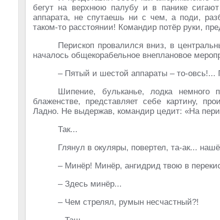
бегут на верхнюю палубу и в панике сигают
аппарата, не спутаешь ни с чем, а поди, ра
таком-то расстоянии! Командир потёр руки, пре
Перископ провалился вниз, в центральн
началось общекорабельное внеплановое мероп
– Пятый и шестой аппараты – то-овсь!...
Шипение, бульканье, лодка немного п
блаженстве, представляет себе картину, про
Ладно. Не выдержав, командир цедит: «На пери
Так...
Глянул в окуляры, повертел, та-ак... наш
– Минёр! Минёр, ангидрид твою в перекис
– Здесь минёр...
– Чем стрелял, румын несчастный?!