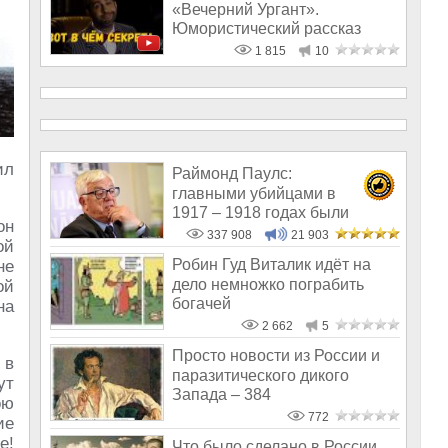
«Вечерний Ургант».
Юмористический рассказ
1 815
10
ил
Раймонд Паулс:
главными убийцами в
1917 – 1918 годах были
он
латыши и евреи, а не русс
337 908
21 903
ой
Робин Гуд Виталик идёт на
не
дело немножко пограбить
ой
богачей
на
2 662
5
Просто новости из России и
 в
паразитического дикого
ут
Запада – 384
ою
772
ие
е!
Что было сделано в России