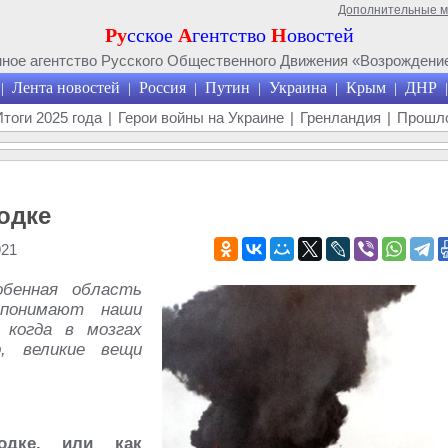
Дополнительные 
Ру
сское
А
гентство
Н
овостей
ое агентство Русского Общественного Движения «Возрождение
Лента новостей
Россия
Путин
Украина
Крым
ДНР
|
|
|
|
|
|
|
Итоги 2025 года
|
Герои войны на Украине
|
Гренландия
|
Прошло
одке
921
бенная область
 понимают наши
 когда в мозгах
, великие вещи
одке, или как