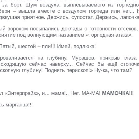
 за борт. Шум воздуха, выплёвываемого из торпедно
збери – вышла вместе с воздухом торпеда или нет... 
двкушая приятное. Держись, супостат. Держись, лапочка
ый ворохом посыпались доклады о готовности отсеков,
риятие под волнующим названием «торпедная атака».
 Пятый, шестой – пли!!! Имей, подлюка!
роваливается на глубину. Мурашов, прикрыв глаза
исходящую сейчас наверху... Сейчас бы ещё стопочк
скопную глубину! Поднять перископ!» Ну-ка, что там?
ёл «Энтерпрайз», и... мама!.. Нет. МА-МА!
МАМОЧКА
!!!
ь марганца!!!