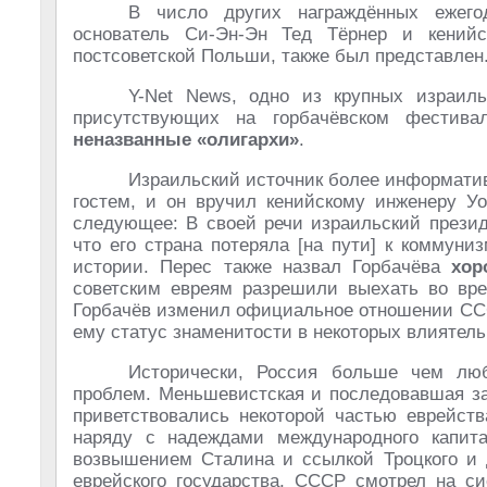
В число других награждённых ежего
основатель Си-Эн-Эн Тед Тёрнер и кенийс
постсоветской Польши, также был представлен
Y-Net News, одно из крупных израиль
присутствующих на горбачёвском фести
неназванные «олигархи»
.
Израильский источник более информатив
гостем, и он вручил кенийскому инженеру У
следующее: В своей речи израильский президе
что его страна потеряла [на пути] к коммун
истории. Перес также назвал Горбачёва
хор
советским евреям разрешили выехать во вре
Горбачёв изменил официальное отношении ССС
ему статус знаменитости в некоторых влиятель
Исторически, Россия больше чем люб
проблем. Меньшевистская и последовавшая з
приветствовались некоторой частью еврейст
наряду с надеждами международного капита
возвышением Сталина и ссылкой Троцкого и 
еврейского государства, СССР смотрел на си