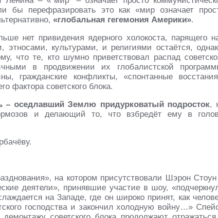
 Ленина – «“мир” – означает просто коммунистическ
ли бы перефразировать это как «мир означает прос
льтернативно,
«глобальная гегемония Америки»
.
льше нет привидения ядерного холокоста, парящего н
 этносами, культурами, и религиями остаётся, однак
му, что те, кто шумно приветствовал распад советско
ичными в продвижении их глобалистской программ
ны, гражданские конфликты, «спонтанные восстания
о фактора советского блока.
рь – оседлавший Землю придурковатый подросток
, 
рмозов и делающий то, что взбредёт ему в голов
рбачёву.
азднования», на котором присутствовали Шэрон Стоун
еские деятели», принявшие участие в шоу, «подчеркну
лаждается на Западе, где он широко принят, как челове
тского господства и закончил холодную войну…» Спей
 демонтажу советского блока продолжают отражаться