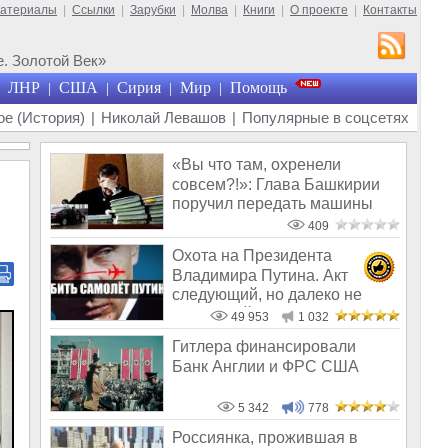
материалы
|
Ссылки
|
Зарубки
|
Молва
|
Книги
|
О проекте
|
Контакты
. Золотой Век»
ЛНР
США
Сирия
Мир
Помощь
|
|
|
|
е (История)
|
Николай Левашов
|
Популярные в соцсетях
«Вы что там, охренели
совсем?!»: Глава Башкирии
поручил передать машины
мэрии «Защи
409
Охота на Президента
Владимира Путина. Акт
следующий, но далеко не
последний
49 953
1 032
Гитлера финансировали
Банк Англии и ФРС США
5 342
778
Россиянка, прожившая в