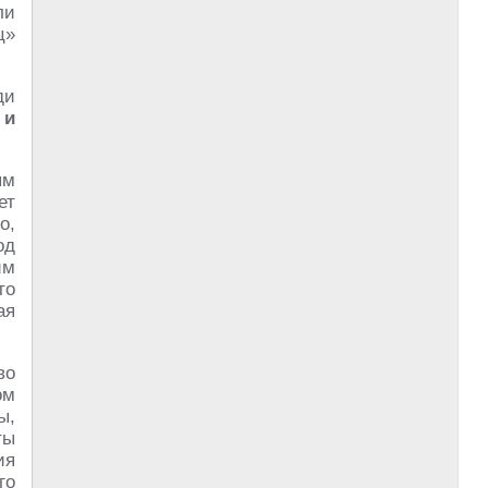
ли
ц»
ди
 и
ым
ет
о,
од
им
то
ая
во
ом
ы,
ты
ия
го