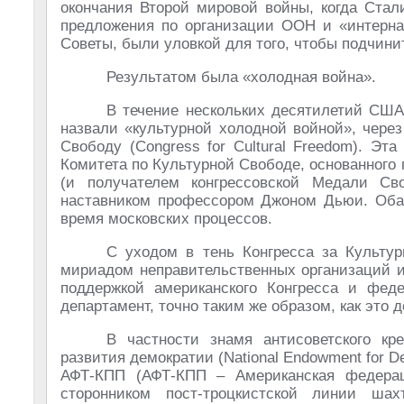
окончания Второй мировой войны, когда Стал
предложения по организации ООН и «интернац
Советы, были уловкой для того, чтобы подчин
Результатом была «холодная война».
В течение нескольких десятилетий СШ
назвали «культурной холодной войной», чере
Свободу (Congress for Cultural Freedom). Эт
Комитета по Культурной Свободе, основанног
(и получателем конгрессовской Медали Св
наставником профессором Джоном Дьюи. Оба 
время московских процессов.
С уходом в тень Конгресса за Культу
мириадом неправительственных организаций и
поддержкой американского Конгресса и феде
департамент, точно таким же образом, как это 
В частности знамя антисоветского к
развития демократии (National Endowment for 
АФТ-КПП (АФТ-КПП – Американская федерац
сторонником пост-троцкистской линии ша