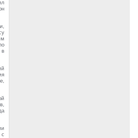
ил
он
и,
cy
им
по
 в
ий
ия
е,
ой
в,
да
ии
 с