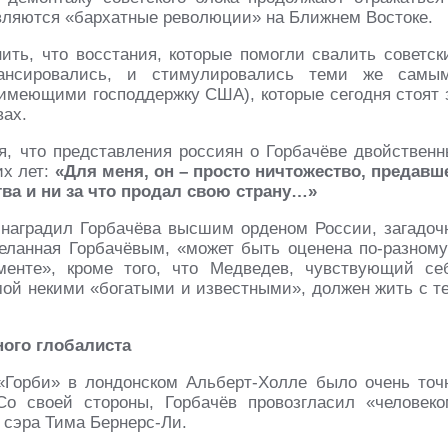
вляются «бархатные революции» на Ближнем Востоке.
ить, что восстания, которые помогли свалить советск
ансировались, и стимулировались теми же самы
имеющими господдержку США), которые сегодня стоят 
вах.
я, что представления россиян о Горбачёве двойственн
их лет:
«Для меня, он – просто ничтожество, предавш
ва и ни за что продал свою страну…»
 наградил Горбачёва высшим орденом России, загадоч
деланная Горбачёвым, «может быть оценена по-разному
енте», кроме того, что Медведев, чувствующий се
мой некими «богатыми и известными», должен жить с т
ного глобалиста
«Горби» в лондонском Альберт-Холле было очень точ
о своей стороны, Горбачёв провозгласил «человеко
 сэра Тима Бернерс-Ли.