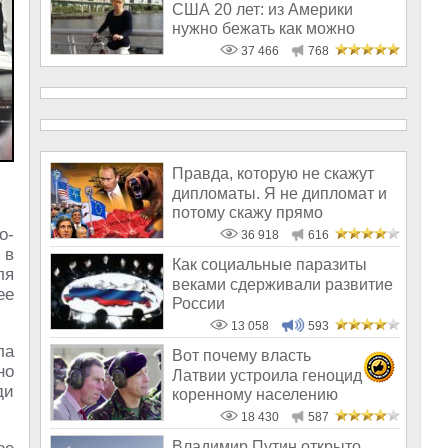
США 20 лет: из Америки
нужно бежать как можно
скорее
37 466
768
Правда, которую не скажут
дипломаты. Я не дипломат и
потому скажу прямо
о-
36 918
616
 в
Как социальные паразиты
ля
веками сдерживали развитие
ее
России
13 058
593
ла
Вот почему власть
но
Латвии устроила геноцид
ди
коренному населению
18 430
587
Владимир Путин открыто