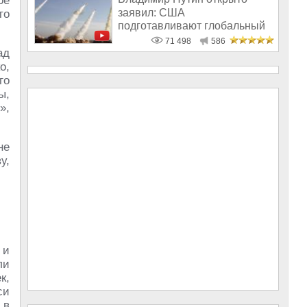
ое
заявил: США
то
подготавливают глобальный
удар по России
71 498
586
ад
о,
го
ы,
»,
не
у,
 и
ли
к,
си
 в