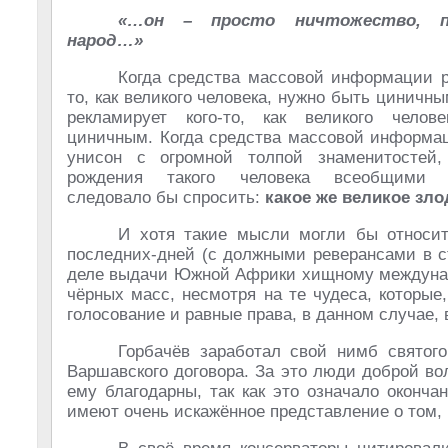
«…он – просто ничтожество, п
народ…»
Когда средства массовой информации р
то, как великого человека, нужно быть циничны
рекламирует кого-то, как великого челов
циничным. Когда средства массовой информац
унисон с огромной толпой знаменитостей,
рождения такого человека всеобщими а
следовало бы спросить:
какое же великое зл
И хотя такие мысли могли бы относить
последних-дней (с должными реверансами в с
деле выдачи Южной Африки хищному междунаро
чёрных масс, несмотря на те чудеса, которые
голосование и равные права, в данном случае,
Горбачёв заработал свой нимб святог
Варшавского договора. За это люди доброй во
ему благодарны, так как это означало оконч
имеют очень искажённое представление о том, 