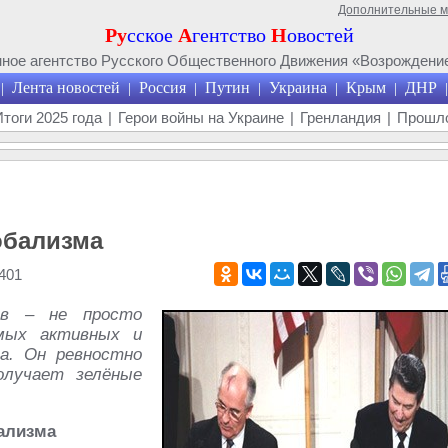
Дополнительные 
Ру
сское
А
гентство
Н
овостей
ое агентство Русского Общественного Движения «Возрождение
Лента новостей
Россия
Путин
Украина
Крым
ДНР
|
|
|
|
|
|
|
Итоги 2025 года
|
Герои войны на Украине
|
Гренландия
|
Прошло
лобализма
401
ёв – не просто
амых активных и
да. Он ревностно
олучает зелёные
бализма