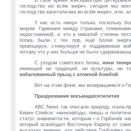
В своё время консерваторы цитировали
господство во всём мире», сегодня мы мог
господство капитализма во всём мире», или, а
У нас есть «мир» только, поскольку бо
миром. Гармония между странами, племенами,
недостижимой, и это в немалой степени пото
блока, были с тех пор, ещё более энерг
провоцируя, стимулируя и поддерживая вой
потому что у них больше не было сдерживающег
С уходом советского блока,
янки тепе
имеющий ни традиций, ни культуры, ни то
избалованный прыщ с атомной бомбой
.
Вот на этом фоне, мы возвращаемся к Го
Празднование восьмидесятилетия
ABC News так описали природу «гала-пр
Кевин Спейси: «кинозвёзды, певцы и политич
статус знаменитости, которым г-н Горбачёв нас
который освободил Восточную Европу от сове
высказал мнение, что действия Горбачёва по