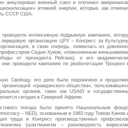
ин аннулировал военный союз и отклонил американск
ионализации» атомной энергии, которые, как отмеча
ить СССР США.
А проводили интенсивную подрывную кампанию, котор
з передовую организацию ЦРУ – Конгресс за Культурн
а организация, в свою очередь, появилась из довоенно
о профессором Сидни Хуком, «пожизненным меньшевико
ободы от президента Рейгана), и его академическ
они проводили кампанию по реабилитации Троцкого 
рную Свободу, его дело было подхвачено и продолже
 организаций «гражданского общества», пользовавших
ральных органов, таких как USAID и государственн
делается сегодня в Северной Африке.
рестового похода было принято Национальным фонд
Democracy – NED), основанным в 1983 году Томом Каном 
ия труда и Конгресс производственных профсоюзов
хтманизма (шахтманизм – разновидность марксизм