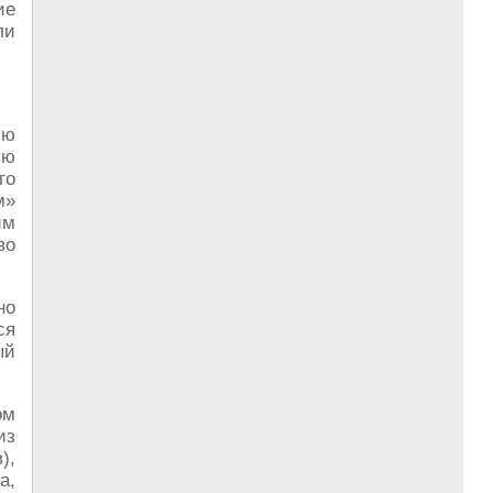
ие
ли
ую
ую
го
м»
им
во
но
ся
ый
ом
из
),
а,