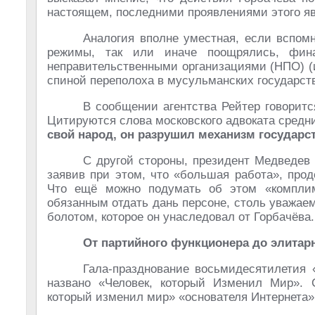
настоящем, последними проявлениями этого я
Аналогия вполне уместная, если вспомн
режимы, так или иначе поощрялись, фин
неправительственными организациями (НПО) (
спиной переполоха в мусульманских государст
В сообщении агентства Рейтер говоритс
Цитируются слова московского адвоката средн
свой народ, он разрушил механизм государст
С другой стороны, президент Медведев
заявив при этом, что «большая работа», про
Что ещё можно подумать об этом «комплим
обязанным отдать дань персоне, столь уважае
болотом, которое он унаследовал от Горбачёва.
От партийного функционера до элитар
Гала-празднование восьмидесятилетия 
названо «Человек, который Изменил Мир». С
который изменил мир» «основателя Интернета»