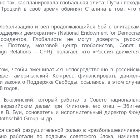
е так, как планировала глобальная элита: Путин поход
к Троцкий в своё время обвинял Сталина в том, что 
глобализацию и вёл продолжающийся бой с олигархам
ддержки демократии» (National Endowment for Democra
ссидентов. Глобалисты не могут доверить русск
». Поэтому, мозговой центр глобалистов, Совет 
gn Relations – CFR), полагает, что «Россия движется
том, чтобы вмешиваться непосредственно в российск
дает американский Конгресс финансировать движен
и закона о Поддержке Свободы, ссылаясь, в этом случа
8 годов.
 Бжезинский, который работал в Совете национальн
 евразийским делам при Клинтоне, его отец – Збигне
я В. Буи, основатель и исполнительный директор Фон
thschild Group, и др.
ся своей разрушительной ролью в «разбольшевичиван
но работали по подрыву советского блока, начиная