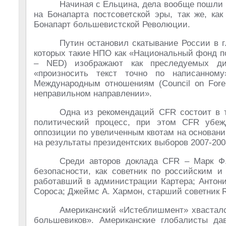
Начиная с Ельцина, дела вообще пошли н
на Бонапарта постсоветской эры, так же, ка
Бонапарт большевистской Революции.
Путин остановил скатывание России в 
которых такие НПО как «Национальный фонд по
– NED) изображают как преследуемых ди
«произносить текст точно по написанному
Международным отношениям (Council on Forei
неправильном направлении».
Одна из рекомендаций CFR состоит в 
политический процесс, при этом CFR убеж
оппозиции по увеличенным квотам на основани
на результаты президентских выборов 2007-200
Среди авторов доклада CFR – Марк Ф.
безопасности, как советник по российским и
работавший в администрации Картера; Антони
Сороса; Джеймс А. Хармон, старший советник Ro
Американский «Истеблишмент» хвастал
большевиков». Американские глобалисты дав