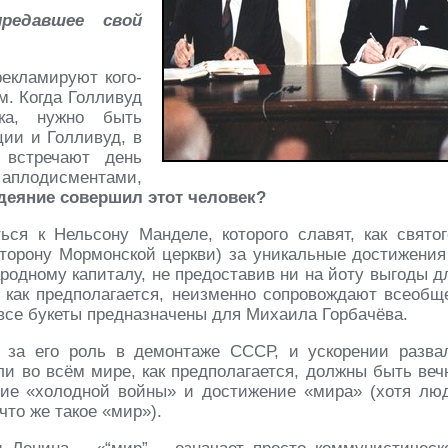
редавшее свой
екламируют кого-
м. Когда Голливуд
ека, нужно быть
ии и Голливуд, в
 встречают день
плодисментами,
одеяние совершил этот человек?
ся к Нельсону Манделе, которого славят, как святог
торону Мормонской церкви) за уникальные достижения
дному капиталу, не предоставив ни на йоту выгоды д
, как предполагается, неизменно сопровождают всеобщ
 все букеты предназначены для Михаила Горбачёва.
о за его роль в демонтаже СССР, и ускорении разва
ли во всём мире, как предполагается, должны быть веч
ание «холодной войны» и достижение «мира» (хотя лю
что же такое «мир»).