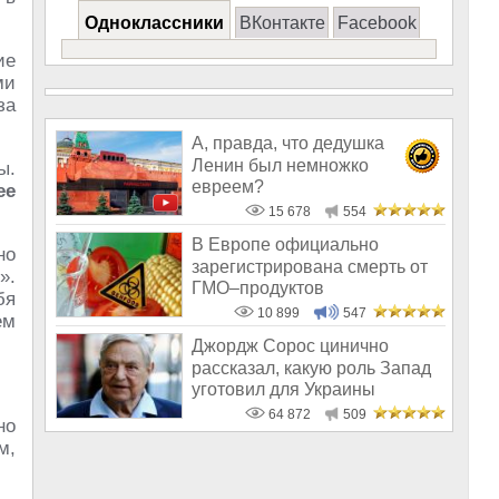
Одноклассники
ВКонтакте
Facebook
ие
ми
за
А, правда, что дедушка
Ленин был немножко
ы.
евреем?
ее
15 678
554
В Европе официально
но
зарегистрирована смерть от
».
ГМО–продуктов
бя
10 899
547
ем
Джордж Сорос цинично
рассказал, какую роль Запад
уготовил для Украины
64 872
509
но
м,