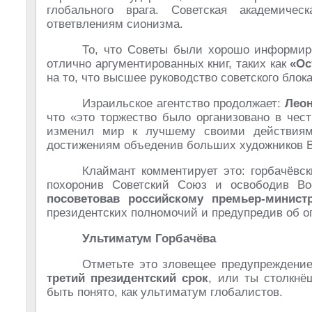
глобального врага. Советская академиче
ответвлениям сионизма.
То, что Советы были хорошо информир
отлично аргументированных книг, таких как
«Ос
на то, что высшее руководство советского блок
Израильское агентство продолжает:
Лео
что «это торжество было организовано в чес
изменил мир к лучшему своими действиям
достижениям объеденив больших художников В
Клаймант комментирует это: горбачёвск
похоронив Советский Союз и освободив Во
посоветовав российскому премьер-минист
президентских полномочий и предупредив об о
Ультиматум Горбачёва
Отметьте это зловещее предупреждение
третий президентский срок
, или ты столкнё
быть понято, как ультиматум глобалистов.