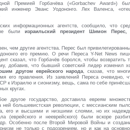
дной Премией Горбачёва («Gorbachev Award») бы
кий инженер Эванс Уодононго. Лех Валенса, «оте
.
ских информационных агентств, сообщило, что сре
вале были
израильский президент Шимон Перес,
ен, чем другие агентства. Перес был привилегированн
одононго его премию. О речи Переса Y-Net News пиш
нт сказал, что Горбачёв боролся, чтобы возвратить т
изму, добавив, что бывший советский лидер изменил х
ошим другом еврейского народа
, сказав, что мног
мя его правления. Из заявлений Переса очевидно, ч
Р к Израилю и сионизму, вещь, сама по себе принёсш
ных кругах.
ое другое государство, доставила евреям множест
а ней большевистская революции, с мессианским пыл
ва, его и высшими и низшими слоями, но их надежд
ла (еврейского и нееврейского) были вскоре разби
др. Особенно после Второй Мировой Войны и создан
онизм не только с подозрением, но и как на основно