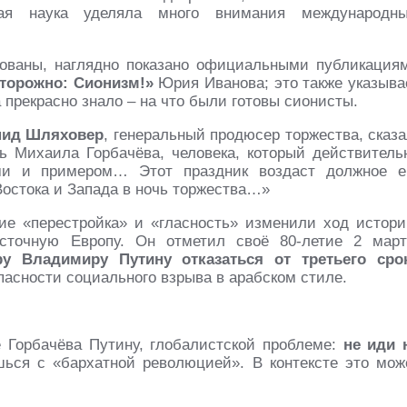
ская наука уделяла много внимания международн
ованы, наглядно показано официальными публикация
торожно: Сионизм!»
Юрия Иванова; это также указыва
а прекрасно знало – на что были готовы сионисты.
нид Шляховер
, генеральный продюсер торжества, сказа
ть Михаила Горбачёва, человека, который действитель
и и примером… Этот праздник воздаст должное е
остока и Запада в ночь торжества…»
ие «перестройка» и «гласность» изменили ход истори
сточную Европу. Он отметил своё 80-летие 2 март
ру Владимиру Путину отказаться от третьего сро
пасности социального взрыва в арабском стиле.
 Горбачёва Путину, глобалистской проблеме:
не иди 
шься с «бархатной революцией». В контексте это мож