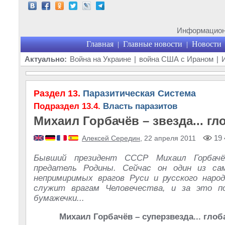
Информационн
Главная
Главные новости
Новости
|
|
Актуально:
Война на Украине
|
война США с Ираном
|
Раздел 13.
Паразитическая Система
Подраздел 13.4.
Власть паразитов
Михаил Горбачёв – звезда... г
19 
Алексей Середин
, 22 апреля 2011
Бывший президент СССР Михаил Горбач
предатель Родины. Сейчас он один из с
непримиримых врагов Руси и русского наро
служит врагам Человечества, и за это п
бумажечки...
Михаил Горбачёв – суперзвезда... гло