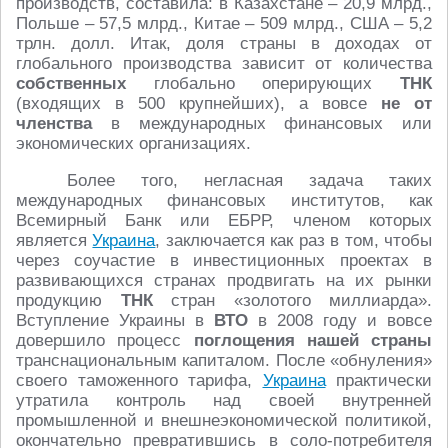
производств, составила: в Казахстане – 20,9 млрд.,
Польше – 57,5 млрд., Китае – 509 млрд., США – 5,2
трлн. долл. Итак, доля страны в доходах от
глобального производства зависит от количества
собственных
глобально оперирующих
ТНК
(входящих в 500 крупнейших), а вовсе
не от
членства
в международных финансовых или
экономических организациях.
Более того, негласная задача таких
международных финансовых институтов, как
Всемирный Банк или ЕБРР, членом которых
является
Украина
, заключается как раз в том, чтобы
через соучастие в инвестиционных проектах в
развивающихся странах продвигать на их рынки
продукцию
ТНК
стран «золотого миллиарда».
Вступление Украины в
ВТО
в 2008 году и вовсе
довершило процесс
поглощения нашей страны
транснациональным капиталом. После «обнуления»
своего таможенного тарифа,
Украина
практически
утратила контроль над своей внутренней
промышленной и внешнеэкономической политикой,
окончательно превратившись в соло-потребителя