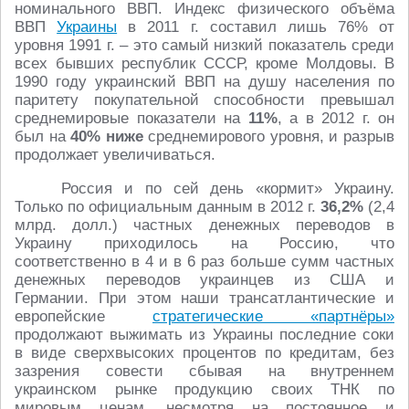
номинального ВВП. Индекс физического объёма
ВВП
Украины
в 2011 г. составил лишь 76% от
уровня 1991 г. – это самый низкий показатель среди
всех бывших республик СССР, кроме Молдовы. В
1990 году украинский ВВП на душу населения по
паритету покупательной способности превышал
среднемировые показатели на
11%
, а в 2012 г. он
был на
40% ниже
среднемирового уровня, и разрыв
продолжает увеличиваться.
Россия и по сей день «кормит» Украину.
Только по официальным данным в 2012 г.
36,2%
(2,4
млрд. долл.) частных денежных переводов в
Украину приходилось на Россию, что
соответственно в 4 и в 6 раз больше сумм частных
денежных переводов украинцев из США и
Германии. При этом наши трансатлантические и
европейские
стратегические «партнёры»
продолжают выжимать из Украины последние соки
в виде сверхвысоких процентов по кредитам, без
зазрения совести сбывая на внутреннем
украинском рынке продукцию своих ТНК по
мировым ценам, несмотря на постоянное и