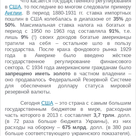
Что касается государственного регулирования
в
США
, то последние во многом следовали примеру
Англии
. В период 1880-1931 гг. ставка импортных
пошлин в США колебалась в диапазоне от
35%
до
50%
. Максимальная ставка налога на богатых в
период с 1950 по 1963 год составляла
91%
, т.е.
лишь
9%
(!) своих доходов богатые американцы
тратили на себя – остальное шло в пользу
государства. После краха фондового рынка 1929
года в Америке было введено жёсткое
государственное регулирование финансового
сектора. С 1934 года американским гражданам было
запрещено иметь золото
в частном владении –
оно продавалось Федеральной Резервной Системе
для обеспечения доллару статуса мировой
резервной валюты.
Сегодня
США
– это страна с самым большим
государственным бюджетом в мире, расходная
часть которого в 2013 г. составляет
3,7 трлн
. долл.
(в 72 раза больше бюджета Украины), из них
расходы на оборону –
675 млрд
. долл. (в 380 раз
больше соответствующего украинского показателя).