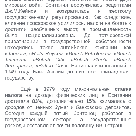
мировых войн, Британия вооружилась рецептами
Дж.М.Кейнса и возвратилась к жёсткому
государственному регулированию. Как следствие,
влияние профсоюзов усилилось, налоги на богатых
достигли заоблачных высот, а промышленность
была национализирована. До тэтчеровской
приватизации в государственной собственности
находились такие английские компании как
«Jaguar», «Rolls-Royce», «British Petroleum», «British
Telecom», «British Oil», «British Steel», «British
Aerospace», «British Gas»
. Национализированный в
1949 году Банк Англии до сих пор принадлежит
государству.
Ещё в 1979 году максимальная
ставка
налога
на доходы физических лиц в Британии
достигала
83%
, дополнительно
15%
взимались с
доходов от ценных бумаг и банковских депозитов.
Сегодня каждый пятый британец работает в
государственном секторе, а государственные
расходы составляют почти половину ВВП страны.