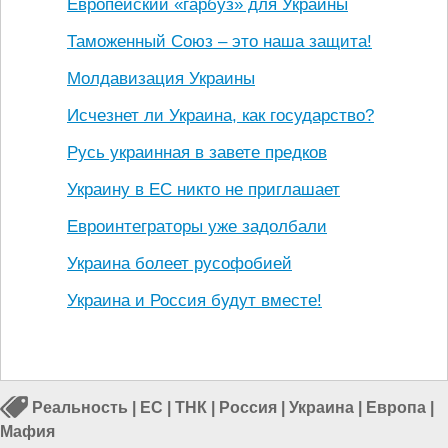
Европейский «гарбуз» для Украины
Таможенный Союз – это наша защита!
Молдавизация Украины
Исчезнет ли Украина, как государство?
Русь украинная в завете предков
Украину в ЕС никто не приглашает
Евроинтеграторы уже задолбали
Украина болеет русофобией
Украина и Россия будут вместе!
Реальность
|
ЕС
|
ТНК
|
Россия
|
Украина
|
Европа
|
Мафия