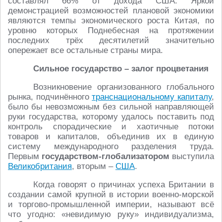
составлял 66% от дохода США. Яркой
демонстрацией возможностей плановой экономики
являются темпы экономического роста Китая, по
уровню которых Поднебесная на протяжении
последних трёх десятилетий значительно
опережает все остальные страны мира.
Сильное государство – залог процветания
Возникновение организованного глобального
рынка, подчинённого
транснациональному капиталу
,
было бы невозможным без сильной направляющей
руки государства, которому удалось поставить под
контроль спорадические и хаотичные потоки
товаров и капиталов, объединив их в единую
систему международного разделения труда.
Первым
государством-глобализатором
выступила
Великобритания
, вторым –
США
.
Когда говорят о причинах успеха Британии в
создании самой крупной в истории военно-морской
и торгово-промышленной империи, называют всё
что угодно: «невидимую руку» индивидуализма,