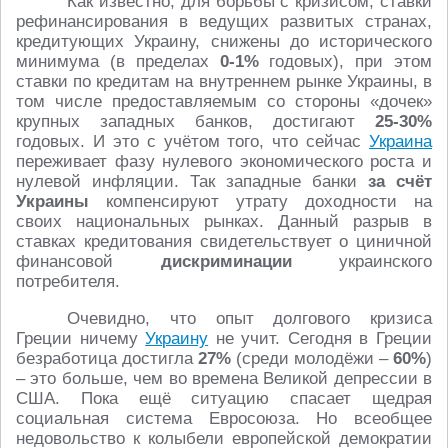
Как известно, для борьбы с кризисом, ставки
рефинансирования в ведущих развитых странах,
кредитующих Украину, снижены до исторического
минимума (в пределах
0-1%
годовых), при этом
ставки по кредитам на внутреннем рынке Украины, в
том числе предоставляемым со стороны «дочек»
крупных западных банков, достигают
25-30%
годовых. И это с учётом того, что сейчас
Украина
переживает фазу нулевого экономического роста и
нулевой инфляции. Так западные банки
за счёт
Украины
компенсируют утрату доходности на
своих национальных рынках. Данный разрыв в
ставках кредитования свидетельствует о циничной
финансовой
дискриминации
украинского
потребителя.
Очевидно, что опыт долгового кризиса
Греции ничему
Украину
не учит. Сегодня в Греции
безработица достигла
27%
(среди молодёжи –
60%
)
– это больше, чем во времена Великой депрессии в
США. Пока ещё ситуацию спасает щедрая
социальная система Евросоюза. Но всеобщее
недовольство к колыбели европейской демократии