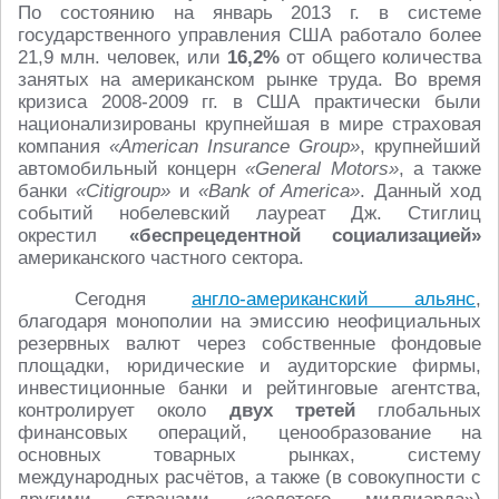
По состоянию на январь 2013 г. в системе
государственного управления США работало более
21,9 млн. человек, или
16,2%
от общего количества
занятых на американском рынке труда. Во время
кризиса 2008-2009 гг. в США практически были
национализированы крупнейшая в мире страховая
компания
«American Insurance Group»
, крупнейший
автомобильный концерн
«General Motors»
, а также
банки
«Citigroup»
и
«Bank of America»
. Данный ход
событий нобелевский лауреат Дж. Стиглиц
окрестил
«беспрецедентной социализацией»
американского частного сектора.
Сегодня
англо-американский альянс
,
благодаря монополии на эмиссию неофициальных
резервных валют через собственные фондовые
площадки, юридические и аудиторские фирмы,
инвестиционные банки и рейтинговые агентства,
контролирует около
двух третей
глобальных
финансовых операций, ценообразование на
основных товарных рынках, систему
международных расчётов, а также (в совокупности с