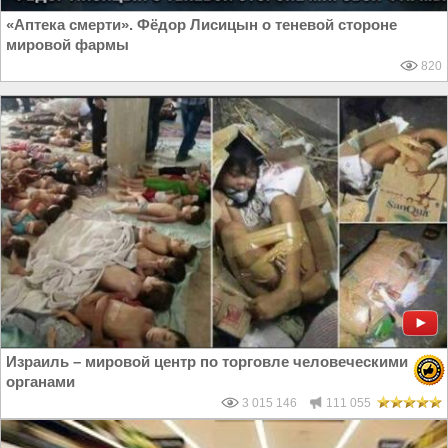
«Аптека смерти». Фёдор Лисицын о теневой стороне
мировой фармы
820
Израиль – мировой центр по торговле человеческими
органами
3 015 146
111 055