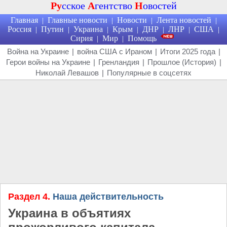
Ру
сское
А
гентство
Н
овостей
Главная
Главные новости
Новости
Лента новостей
|
|
|
|
Россия
Путин
Украина
Крым
ДНР
ЛНР
США
|
|
|
|
|
|
|
Сирия
Мир
Помощь
|
|
Война на Украине
|
война США с Ираном
|
Итоги 2025 года
|
Герои войны на Украине
|
Гренландия
|
Прошлое (История)
|
Николай Левашов
|
Популярные в соцсетях
Раздел 4.
Наша действительность
Украина в объятиях