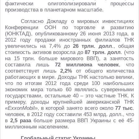
фактически олигополизировали процессы
производства в планетарном масштабе.
Согласно Докладу о мировых инвестициях
Конференции ООН по торговле и развитию
(ЮНКТАД), опубликованному 26 июня 2013 года, в
2012 году продажи иностранных филиалов ТНК
увеличились на 7,4% до
26 трлн. долл
., общая
стоимость активов возросла до
87 трлн. долл
. (что
на 15 трлн. больше мирового ВВП), а занятость
составила лишь
72 миллиона человек
, что
соответствует лишь
2,2%
от общего количества
работающих в мире. Доходы ТНК настолько велики,
что по итогам 2012 года среди 100 наибольших
экономик мира только 60 являлись суверенными
государствами, остальные 40 – это частные ТНК. К
примеру, доходы крупнейшей американской ТНК
«ExxonMobil»
, в которой занято всего около
77 тыс
.
человек, в 2012 году составили 453 млрд. долл., что
в
2,5 раза
больше размера ВВП Украины с её 45-
миллионным населением.
Глобальный статус Украины