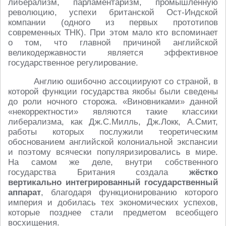
либерализм, парламентаризм, промышленную
революцию, успехи британской Ост-Индской
компании (одного из первых прототипов
современных ТНК). При этом мало кто вспоминает
о том, что главной причиной английской
великодержавности является эффективное
государственное регулирование.
Англию ошибочно ассоциируют со страной, в
которой функции государства якобы были сведены
до роли ночного сторожа. «Виновниками» данной
«некорректности» являются такие классики
либерализма, как Дж.С.Милль, Дж.Локк, А.Смит,
работы которых послужили теоретическим
обоснованием английской колониальной экспансии
и поэтому всячески популяризировались в мире.
На самом же деле, внутри собственного
государства Британия создала
жёстко
вертикально интегрированный государственный
аппарат
, благодаря функционированию которого
империя и добилась тех экономических успехов,
которые позднее стали предметом всеобщего
восхищения.