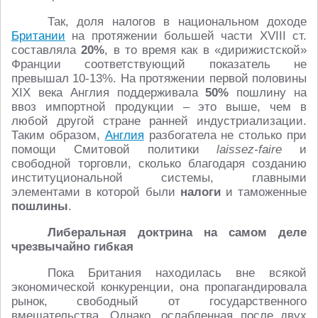
Так, доля налогов в национальном доходе
Британии
на протяжении большей части XVIII ст.
составляла
20%
, в то время как в «дирижистской»
Франции соответствующий показатель не
превышал 10-13%. На протяжении первой половины
XIX века Англия поддерживала
50%
пошлину на
ввоз импортной продукции – это выше, чем в
любой другой стране ранней индустриализации.
Таким образом,
Англия
разбогатела не столько при
помощи Смитовой политики
laissez-faire
и
свободной торговли, сколько благодаря созданию
институциональной системы, главными
элементами в которой были
налоги
и таможенные
пошлины
.
Либеральная доктрина на самом деле
чрезвычайно гибкая
Пока Британия находилась вне всякой
экономической конкуренции, она пропагандировала
рынок, свободный от государственного
вмешательства. Однако, ослабленная после двух