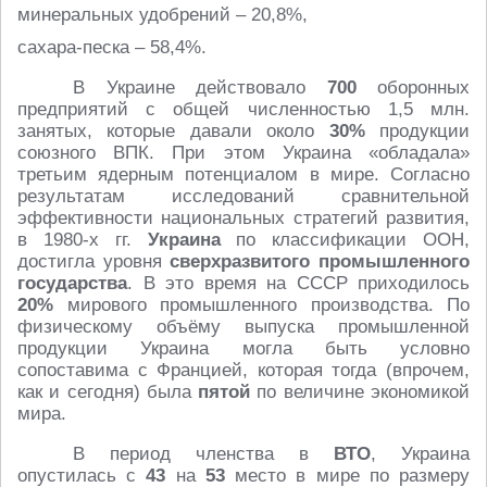
минеральных удобрений – 20,8%,
сахара-песка – 58,4%.
В Украине действовало
700
оборонных
предприятий с общей численностью 1,5 млн.
занятых, которые давали около
30%
продукции
союзного ВПК. При этом Украина «обладала»
третьим ядерным потенциалом в мире. Согласно
результатам исследований сравнительной
эффективности национальных стратегий развития,
в 1980-х гг.
Украина
по классификации ООН,
достигла уровня
сверхразвитого промышленного
государства
. В это время на СССР приходилось
20%
мирового промышленного производства. По
физическому объёму выпуска промышленной
продукции Украина могла быть условно
сопоставима с Францией, которая тогда (впрочем,
как и сегодня) была
пятой
по величине экономикой
мира.
В период членства в
ВТО
, Украина
опустилась с
43
на
53
место в мире по размеру