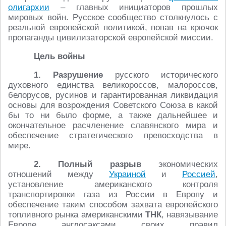
олигархии
– главных инициаторов прошлых
мировых войн. Русское сообщество столкнулось с
реальной европейской политикой, попав на крючок
пропаганды цивилизаторской европейской миссии.
Цель войны
1.
Разрушение
русского исторического
духовного единства великороссов, малороссов,
белорусов, русинов и гарантированная ликвидация
основы для возрождения Советского Союза в какой
бы то ни было форме, а также дальнейшее и
окончательное расчленение славянского мира и
обеспечение стратегического превосходства в
мире.
2. Полный разрыв
экономических
отношений между
Украиной
и
Россией
,
установление американского контроля
транспортировки газа из России в Европу и
обеспечение таким способом захвата европейского
топливного рынка американскими
ТНК
, навязывание
Европе англосаксами своих правил