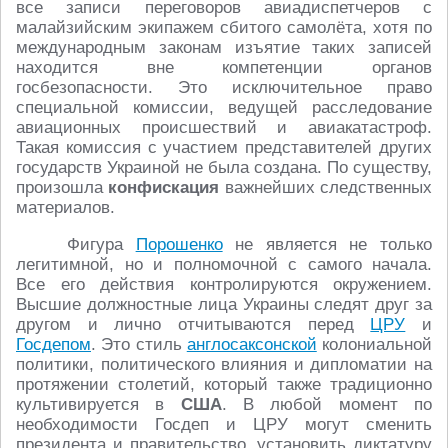
все записи переговоров авиадиспетчеров с
малайзийским экипажем сбитого самолёта, хотя по
международным законам изъятие таких записей
находится вне компетенции органов
госбезопасности. Это исключительное право
специальной комиссии, ведущей расследование
авиационных происшествий и авиакатастроф.
Такая комиссия с участием представителей других
государств Украиной не была создана. По существу,
произошла
конфискация
важнейших следственных
материалов.
Фигура
Порошенко
не является не только
легитимной, но и полномочной с самого начала.
Все его действия контролируются окружением.
Высшие должностные лица Украины следят друг за
другом и лично отчитываются перед
ЦРУ
и
Госдепом
. Это стиль
англосаксонской
колониальной
политики, политического влияния и дипломатии на
протяжении столетий, который также традиционно
культивируется в
США
. В любой момент по
необходимости Госдеп и ЦРУ могут сменить
президента и правительство, установить диктатуру