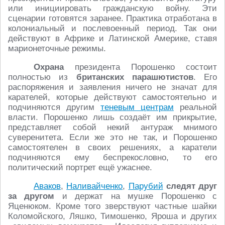
или инициировать гражданскую войну. Эти
сценарии готовятся заранее. Практика отработана в
колониальный и послевоенный период. Так они
действуют в Африке и Латинской Америке, ставя
марионеточные режимы.
Охрана
президента Порошенко состоит
полностью из
британских парашютистов
. Его
распоряжения и заявления ничего не значат для
карателей, которые действуют самостоятельно и
подчиняются другим
теневым центрам
реальной
власти. Порошенко лишь создаёт им прикрытие,
представляет собой некий антураж мнимого
суверенитета. Если же это не так, и Порошенко
самостоятелен в своих решениях, а каратели
подчиняются ему беспрекословно, то его
политический портрет ещё ужаснее.
Аваков
,
Наливайченко
,
Парубий
следят друг
за другом
и держат на мушке Порошенко с
Яценюком. Кроме того зверствуют частные шайки
Коломойского, Ляшко, Тимошенко, Яроша и других