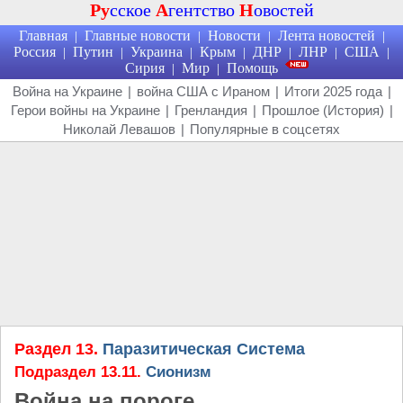
Ру
сское
А
гентство
Н
овостей
Главная
Главные новости
Новости
Лента новостей
|
|
|
|
Россия
Путин
Украина
Крым
ДНР
ЛНР
США
|
|
|
|
|
|
|
Сирия
Мир
Помощь
|
|
Война на Украине
|
война США с Ираном
|
Итоги 2025 года
|
Герои войны на Украине
|
Гренландия
|
Прошлое (История)
|
Николай Левашов
|
Популярные в соцсетях
Раздел 13.
Паразитическая Система
Подраздел 13.11.
Сионизм
Война на пороге