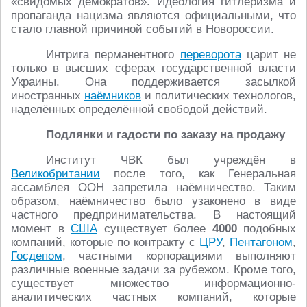
«свидомых демократов». Идеология гитлеризма и
пропаганда нацизма являются официальными, что
стало главной причиной событий в Новороссии.
Интрига перманентного
переворота
царит не
только в высших сферах государственной власти
Украины. Она поддерживается засылкой
иностранных
наёмников
и политических технологов,
наделённых определённой свободой действий.
Подлянки и гадости по заказу на продажу
Институт ЧВК был учреждён в
Великобритании
после того, как Генеральная
ассамблея ООН запретила наёмничество. Таким
образом, наёмничество было узаконено в виде
частного предпринимательства. В настоящий
момент в
США
существует более
4000
подобных
компаний, которые по контракту с
ЦРУ
,
Пентагоном
,
Госдепом
, частными корпорациями выполняют
различные военные задачи за рубежом. Кроме того,
существует множество информационно-
аналитических частных компаний, которые