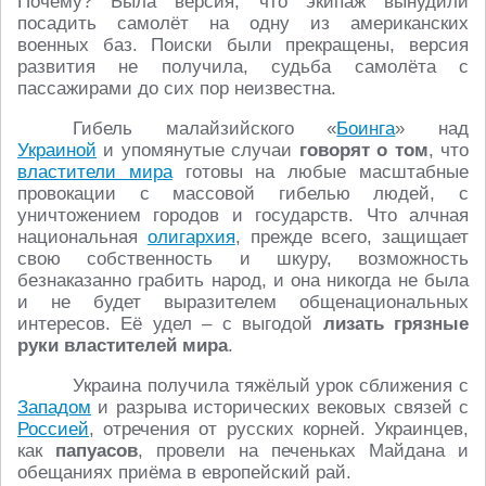
Почему? Была версия, что экипаж вынудили
посадить самолёт на одну из американских
военных баз. Поиски были прекращены, версия
развития не получила, судьба самолёта с
пассажирами до сих пор неизвестна.
Гибель малайзийского «
Боинга
» над
Украиной
и упомянутые случаи
говорят о том
, что
властители мира
готовы на любые масштабные
провокации с массовой гибелью людей, с
уничтожением городов и государств. Что алчная
национальная
олигархия
, прежде всего, защищает
свою собственность и шкуру, возможность
безнаказанно грабить народ, и она никогда не была
и не будет выразителем общенациональных
интересов. Её удел – с выгодой
лизать грязные
руки властителей мира
.
Украина получила тяжёлый урок сближения с
Западом
и разрыва исторических вековых связей с
Россией
, отречения от русских корней. Украинцев,
как
папуасов
, провели на печеньках Майдана и
обещаниях приёма в европейский рай.