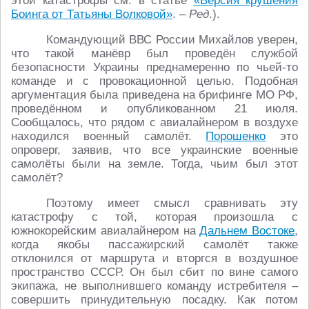
этой катастрофы см. в статье
«Версия крушения
Боинга от Татьяны Волковой»
. –
Ред
.).
Командующий ВВС России Михайлов уверен,
что такой манёвр был проведён службой
безопасности Украины преднамеренно по чьей-то
команде и с провокационной целью. Подобная
аргументация была приведена на брифинге МО РФ,
проведённом и опубликованном 21 июля.
Сообщалось, что рядом с авиалайнером в воздухе
находился военный самолёт.
Порошенко
это
опроверг, заявив, что все украинские военные
самолёты были на земле. Тогда, чьим был этот
самолёт?
Поэтому имеет смысл сравнивать эту
катастрофу с той, которая произошла с
южнокорейским авиалайнером на
Дальнем Востоке
,
когда якобы пассажирский самолёт также
отклонился от маршрута и вторгся в воздушное
пространство СССР. Он был сбит по вине самого
экипажа, не выполнившего команду истребителя –
совершить принудительную посадку. Как потом