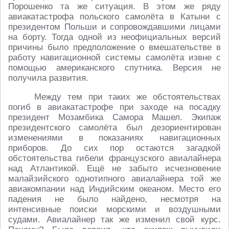
Порошенко та же ситуация. В этом же ряду
авиакатастрофа польского самолёта в Катыни с
президентом Польши и сопровождавшими лицами
на борту. Тогда одной из неофициальных версий
причины было предположение о вмешательстве в
работу навигационной системы самолёта извне с
помощью американского спутника. Версия не
получила развития.
Между тем при таких же обстоятельствах
погиб в авиакатастрофе при заходе на посадку
президент Мозамбика Самора Машел. Экипаж
президентского самолёта был дезориентирован
изменениями в показаниях навигационных
приборов. До сих пор остаются загадкой
обстоятельства гибели французского авиалайнера
над Атлантикой. Ещё не забыто исчезновение
малайзийского однотипного авиалайнера той же
авиакомпании над Индийским океаном. Место его
падения не было найдено, несмотря на
интенсивные поиски морскими и воздушными
судами. Авиалайнер так же изменил свой курс.