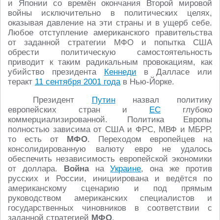
и Японии со времён окончания Второй мировой
войны исключительно в политических целях,
оказывая давление на эти страны и в ущерб себе.
Любое отступление американского правительства
от заданной стратегии МФО и попытка США
обрести политическую самостоятельность
приводит к таким радикальным провокациям, как
убийство президента
Кеннеди
в Далласе или
теракт
11 сентября 2001 года
в Нью-Йорке.
Президент
Путин
назвал политику
европейских стран и
ЕС
глубоко
коммерциализированной. Политика Европы
полностью зависима от США и ФРС, МВФ и МБРР,
то есть от
МФО
. Переходом европейцев на
консолидированную валюту евро не удалось
обеспечить независимость европейской экономики
от доллара.
Война
на
Украине
, она же против
русских и России, инициирована и ведётся по
американскому сценарию и под прямым
руководством американских специалистов и
государственных чиновников в соответствии с
заданной стратегией
МФО
.