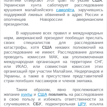
политики отвергают этот факт по указке
США
.
Украинская хунта саботирует расследование
крушения малайзийского
самолёта
, заручившись
поддержкой лживых обвинений в адрес России и
ополченцев Новороссии американским
президентом.
В нарушение всех правил и международных
норм, американский президент пообещал прислать
своих специалистов для расследования
катастрофы, хотя
США
никаких полномочий на
расследование не имеют. Расследование должна
проводить комиссия МАК, как уполномоченная
международная организация на территории СНГ,
или ИКАО, или совместная комиссия этих
организаций при участии Малайзии, Нидерландов и
Украины, а также в присутствии представителей
стран погибших пассажиров и членов экипажа.
Таким образом, явно прослеживается
желание
хунты
и
США
повлиять
на расследование
в свою пользу и избежать ответственности за
случившееся.
СБУ
, подконтрольная
ЦРУ
, изъяла