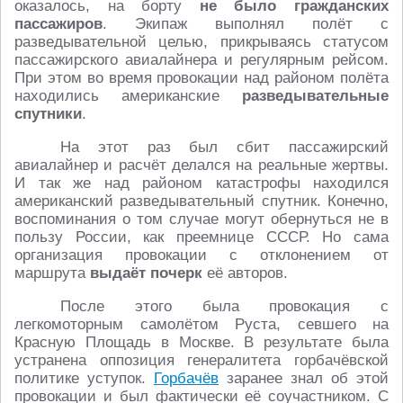
оказалось, на борту
не было гражданских
пассажиров
. Экипаж выполнял полёт с
разведывательной целью, прикрываясь статусом
пассажирского авиалайнера и регулярным рейсом.
При этом во время провокации над районом полёта
находились американские
разведывательные
спутники
.
На этот раз был сбит пассажирский
авиалайнер и расчёт делался на реальные жертвы.
И так же над районом катастрофы находился
американский разведывательный спутник. Конечно,
воспоминания о том случае могут обернуться не в
пользу России, как преемнице СССР. Но сама
организация провокации с отклонением от
маршрута
выдаёт почерк
её авторов.
После этого была провокация с
легкомоторным самолётом Руста, севшего на
Красную Площадь в Москве. В результате была
устранена оппозиция генералитета горбачёвской
политике уступок.
Горбачёв
заранее знал об этой
провокации и был фактически её соучастником. С