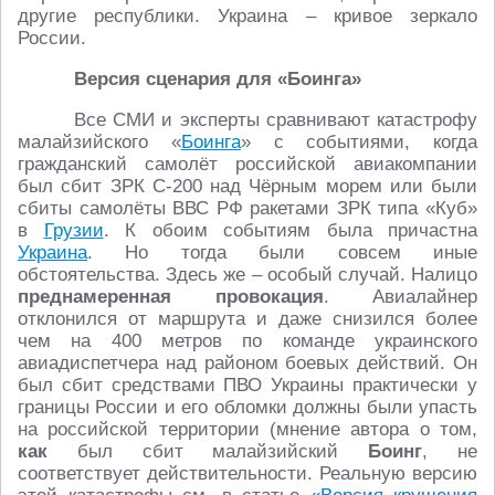
другие республики. Украина – кривое зеркало
России.
Версия сценария для «Боинга»
Все СМИ и эксперты сравнивают катастрофу
малайзийского «
Боинга
» с событиями, когда
гражданский самолёт российской авиакомпании
был сбит ЗРК С-200 над Чёрным морем или были
сбиты самолёты ВВС РФ ракетами ЗРК типа «Куб»
в
Грузии
. К обоим событиям была причастна
Украина
. Но тогда были совсем иные
обстоятельства. Здесь же – особый случай. Налицо
преднамеренная провокация
. Авиалайнер
отклонился от маршрута и даже снизился более
чем на 400 метров по команде украинского
авиадиспетчера над районом боевых действий. Он
был сбит средствами ПВО Украины практически у
границы России и его обломки должны были упасть
на российской территории (мнение автора о том,
как
был сбит малайзийский
Боинг
, не
соответствует действительности. Реальную версию