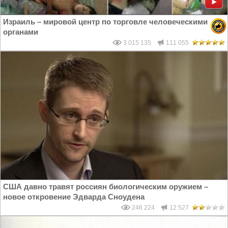
Израиль – мировой центр по торговле человеческими
органами
3 015 135
111 055
США давно травят россиян биологическим оружием –
новое откровение Эдварда Сноудена
246 224
12 527