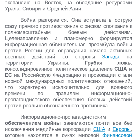
экспансию на Восток, на обладание ресурсами
Урала, Сибири и Средней Азии.
Война разгорается. Она вступила в острую
фазу прямого противостояния с риском сползания к
полномасштабным боевым действиям.
Целенаправленно и планомерно формируется
информационная обвинительная преамбула войны
против России для оправдания начала активных
военных действий со стороны
Запада
на
территории Украины.
Грубая ложь
,
консолидированное политическое давление
США
и
ЕС
на Российскую Федерацию и провокации стали
нормой международных политических отношений,
что характерно исключительно для военного
времени по правилам информационно-
пропагандистского обеспечения боевых действий
против реально обозначенного противника.
Информационно-пропагандистским
обеспечением войны
занимаются почти все без
исключения медийные корпорации
США
и
Европы
,
которые находятся в руках мировой
финансовой