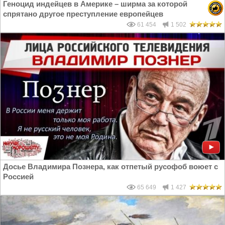
Геноцид индейцев в Америке – ширма за которой
спрятано другое преступление европейцев
61 454
1 502
Досье Владимира Познера, как отпетый русофоб воюет с
Россией
65 649
1 427