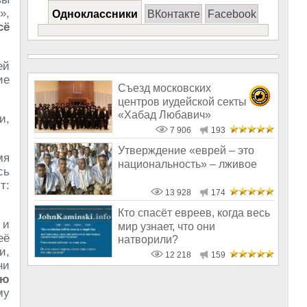
»,
Одноклассники
ВКонтакте
Facebook
сё
ей
ие
Съезд московских
центров иудейской секты
«Хабад Любавич»
и,
7 906
193
Утверждение «еврей – это
мя
национальность» – лживое
сь
т:
13 928
174
Кто спасёт евреев, когда весь
 и
мир узнает, что они
её
натворили?
и,
12 218
159
ни
сю
му