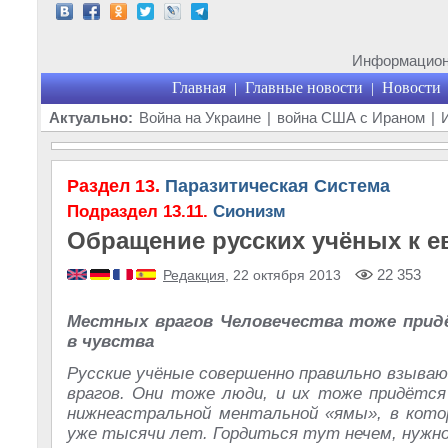
Информационн
Главная
Главные новости
Новости
|
|
Актуально:
Война на Украине
|
война США с Ираном
|
Раздел 13.
Паразитическая Система
Подраздел 13.11.
Сионизм
Обращение русских учёных к е
22 353
Редакция
, 22 октября 2013
Местных врагов Человечества тоже прид
в чувства
Русские учёные совершенно правильно взываю
врагов. Они тоже люди, и их тоже придётс
нижнеастральной ментальной «ямы», в кото
уже тысячи лет. Гордиться тут нечем, нужно