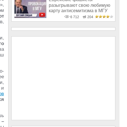
»,
разыгрывают свою любимую
ом
карту антисемитизма в МГУ
от
6 712
204
в,
и,
го
за
аш
о-
ее
и,
 и
ов
ся
шь
 –
вы