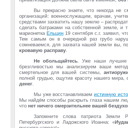
Вы прекрасно знаете, что никогда не 
организаций: военнослужащим, врачам, учит
средствами захватить нашу землю – распродать
сделать батраками на собственной земле, и 
марионетка
Ельцин
19 сентября с.г. заявил, ч
Тем самым он в очередной раз грубо нару
сомневаемся, для захвата нашей земли вы, по
кровавую расправу
.
Не обольщайтесь
. Уже наши лучшие
брезгливостью мы анализируем ваши мето
смертельное для вашей системы,
антиоруж
полной грудью, ощутив красоту нашего мира, 
денег
.
Мы уже восстанавливаем
истинную ист
Мы найдём способы раскрыть глаза нашим люд
что
нет ничего омерзительнее вашей бездухо
Запомните слова патриота Земли Р
Петербургского и Ладожского Иоанна: «
Иуда
русского народа!»