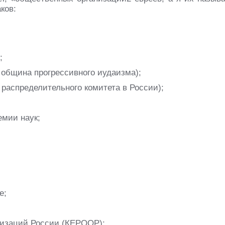
ков:
;
 община прогрессивного иудаизма);
 распределительного комитета в России);
емии наук;
е;
низаций России (КЕРООР);