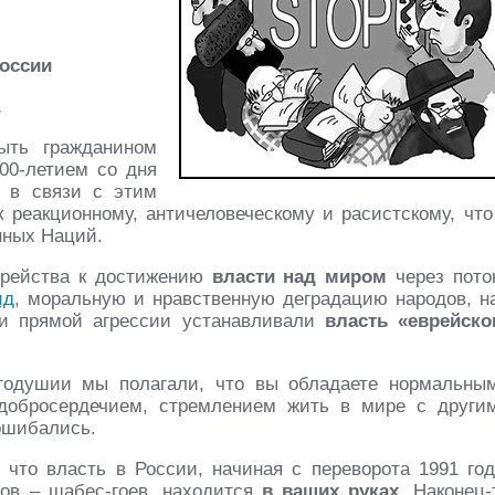
оссии
.
ыть гражданином
00-летием со дня
 в связи с этим
 реакционному, античеловеческому и расистскому, что
нных Наций.
врейства к достижению
власти над миром
через пото
ид
, моральную и нравственную деградацию народов, н
 и прямой агрессии устанавливали
власть «еврейско
годушии мы полагали, что вы обладаете нормальны
 добросердечием, стремлением жить в мире с други
 ошибались.
что власть в России, начиная с переворота 1991 год
ов – шабес-гоев, находится
в ваших руках
. Наконец-