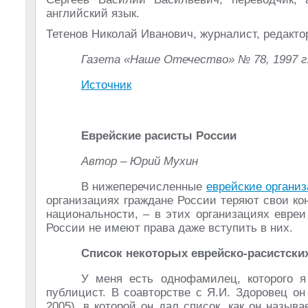
английский язык.
Тетенов Николай Иванович, журналист, редакт
Газета «Наше Отечество» № 78, 1997 г
Источник
Еврейские расисты России
Автор – Юрий Мухин
В нижеперечисленные
еврейские органи
организациях граждане России теряют свои ко
национальности, – в этих организациях евре
России не имеют права даже вступить в них.
Список некоторых еврейско-расистски
У меня есть однофамилец, которого я
публицист. В соавторстве с Я.И. Здоровец он
2005), в которой он дал список, как он назыв