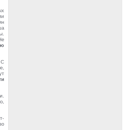
ых
ми
ян
ша
ы.
Не
ую
 С
е,
ут
ти
и.
о,
т-
во