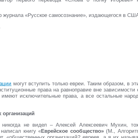
ор журнала «Русское самосознание», издающегося в СШ
.
зации
могут вступить только евреи. Таким образом, в эт
нституционные права на равноправие вне зависимости 
и имеют исключительные права, а все остальные наро
х организаций
 никогда не видел – Алексей Алексеевич Мухин, то
 написал книгу «
Еврейское сообщество»
(М., Алгорит
ает, «общественных организаций2 евреев, а я их назыв