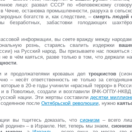
нное лицо: развал СССР по «беловежскому сговору
а в Чечне, остановка промышленности, разруха в сельск
иродных богатств и, как следствие, –
смерть людей 
ы безработных, забастовки голодающих шахтёро
массовой информации, вы сеете вражду между народам
ональную рознь, стараясь свалить издержки
ваше
оссии) на Русский народ. Вы призываете нас покаяться 
не в чём каяться, разве только в том, что держали н
щности
.
и и продолжателями кровавых дел
троцкистов
(сион
но – несёт ответственность не только за сегодняшн
 которые в 20-е годы учинили «красный террор» в Росси
е и в Поволжье, создали и возглавили ВЧК-ОГПУ-НКВД
Русской нации. Эти жертвы составили
десятки миллион
 содеянное после
Октябрьской революции
, нужно
каять
ации вы тщитесь доказать, что
сионизм
– всего ли
й родине» – в Израиле. Нет, теперь мы знаем,
сионизм
ем миром
, а
Израиль
– всего лишь то место, где 