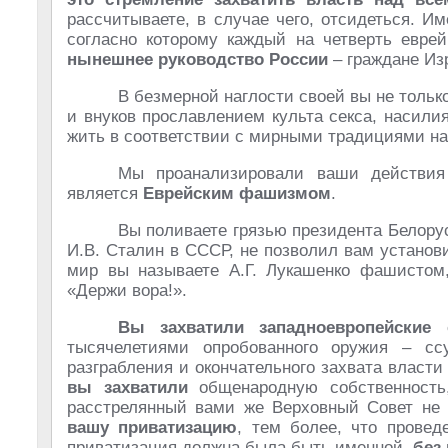
рассчитываете, в случае чего, отсидеться. И
согласно которому каждый на четверть евре
нынешнее руководство России
– граждане Из
В безмерной наглости своей вы не толь
и внуков прославлением культа секса, насили
жить в соответствии с мирными традициями н
Мы проанализировали ваши действия
является
Еврейским фашизмом
.
Вы поливаете грязью президента Белор
И.В. Сталин в СССР, не позволил вам устано
мир вы называете А.Г. Лукашенко фашистом, 
«Держи вора!».
Вы захватили западноевропейские 
тысячелетиями опробованного оружия – сс
разграбления и окончательного захвата власт
вы захватили
общенародную собственность,
расстрелянный вами же Верховный Совет не
вашу приватизацию
, тем более, что провед
приватизация должна была быть именной,
без