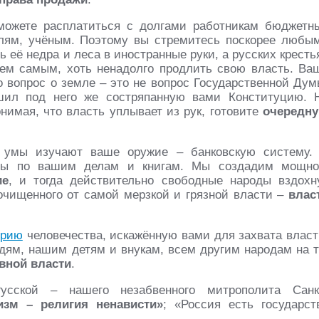
сможете расплатиться с долгами работникам бюджетн
елям, учёным. Поэтому вы стремитесь поскорее любы
 её недра и леса в иностранные руки, а русских кресть
тем самым, хоть ненадолго продлить свою власть. Ва
то вопрос о земле – это не вопрос Государственной Дум
шил под него же состряпанную вами Конституцию. 
нимая, что власть уплывает из рук, готовите
очередн
 умы изучают ваше оружие – банковскую систему.
ды по вашим делам и книгам. Мы создадим мощно
ие
, и тогда действительно свободные народы вздохн
очищенного от самой мерзкой и грязной власти –
влас
орию
человечества, искажённую вами для захвата власт
ям, нашим детям и внукам, всем другим народам на т
вной власти
.
усской – нашего незабвенного митрополита Санк
изм – религия ненависти»
; «Россия есть государст