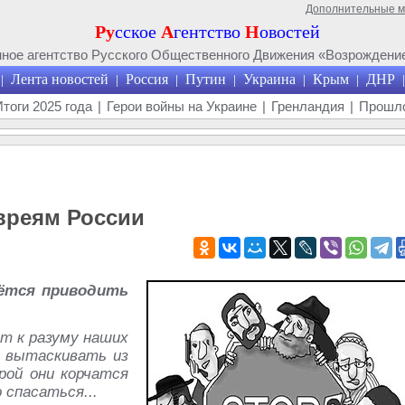
Дополнительные 
Ру
сское
А
гентство
Н
овостей
ое агентство Русского Общественного Движения «Возрождение
Лента новостей
Россия
Путин
Украина
Крым
ДНР
|
|
|
|
|
|
|
Итоги 2025 года
|
Герои войны на Украине
|
Гренландия
|
Прошло
вреям России
ётся приводить
т к разуму наших
я вытаскивать из
рой они корчатся
 спасаться...