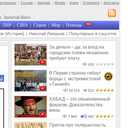
материалы
|
Ссылки
|
Зарубки
|
Молва
|
Книги
|
О проекте
|
Контакты
. Золотой Век»
ЛНР
США
Сирия
Мир
Помощь
|
|
|
|
е (История)
|
Николай Левашов
|
Популярные в соцсетях
За деньги – да: за вход на
городские пляжи незаконно
требуют плату
410
В Перми странно гибнут
борцы с экстремистской
«Танией»
19 314
523
ХАБАД – это обыкновенный
фашизм. Доказательства
вины
7 984
462
Притча про толерантность.