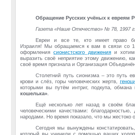
Обращение Русских учёных к евреям Р
Газета «Наше Отечество» № 78, 1997 г
Евреи и все те, кто имеет право б
Израиля! Мы обращаемся к вам в связи со 1
оформления
сионистского движения
и хотим
выразить своё неприятие этому движению, как
своё время признала и Организация Объединё
Столетний путь сионизма – это путь е
крови и слёз, горы человеческих жертв,
геноц
которыми вы путём интриг, подкупа, обмана
кошелька»
.
Ещё несколько лет назад в своём бла
человеческими качествами: благодарностью,
народами. Но время показало, что мы жестоко
Сегодня мы вынуждены констатировать, 
который вы учинили с помощью ваших холоп