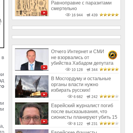
Равноправие с паразитами
смертельно
16 944
439
Отчего Интернет и СМИ
 в
не взорвались от
убийства Хабадом депутата
Сергея Митрофанова
10 128
344
ки
В Мосгордуму и остальные
ад
органы власти нужно
го
избирать русских!
6 682
242
ми
Еврейский журналист погиб
ми
после высказывания, что
сионисты планируют убить 15
милли
8 122
231
а,
то
Еврейские фашисты