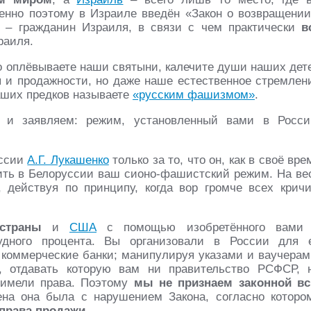
менно поэтому в Израиле введён «Закон о возвращении
й – гражданин Израиля, в связи с чем практически
в
раиля.
ко оплёвываете наши святыни, калечите души наших дет
я и продажности, но даже наше естественное стремлен
аших предков называете
«русским фашизмом»
.
 и заявляем: режим, установленный вами в Росси
уссии
А.Г. Лукашенко
только за то, что он, как в своё вре
вить в Белоруссии ваш сионо-фашистский режим. На ве
действуя по принципу, когда вор громче всех кричи
страны
и
США
с помощью изобретённого вами
удного процента. Вы организовали в России для 
и коммерческие банки; манипулируя указами и ваучерам
 отдавать которую вам ни правительство РСФСР, 
 имели права. Поэтому
мы не признаем законной в
ена она была с нарушением Закона, согласно которо
 права продажи
.