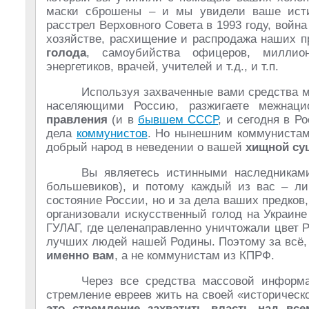
маски сброшены – и мы увидели ваше исти
расстрел Верховного Совета в 1993 году, войн
хозяйстве, расхищение и распродажа наших пр
голода
, самоубийства офицеров, миллион
энергетиков, врачей, учителей и т.д., и т.п.
Используя захваченные вами средства 
населяющими Россию, разжигаете межнаци
правления
(и в
бывшем СССР
, и сегодня в Р
дела
коммунистов
. Но нынешним коммунистам 
добрый народ в неведении о вашей
хищной су
Вы являетесь истинными наследникам
большевиков), и потому каждый из вас – лич
состояние России, но и за дела ваших предков,
организовали искусственный голод на Украин
ГУЛАГ, где целенаправленно уничтожали цвет 
лучших людей нашей Родины. Поэтому за всё,
именно вам
, а не коммунистам из КПРФ.
Через все средства массовой информ
стремление евреев жить на своей «историческо
это стремление захватить власть над вс