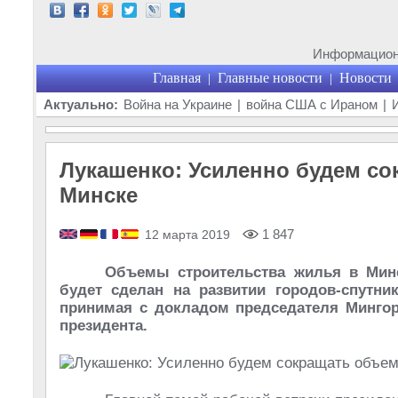
Информационн
Главная
Главные новости
Новости
|
|
Актуально:
Война на Украине
|
война США с Ираном
|
Лукашенко: Усиленно будем со
Минске
1 847
12 марта 2019
Объемы строительства жилья в Минс
будет сделан на развитии городов-спутни
принимая с докладом председателя Мингор
президента.