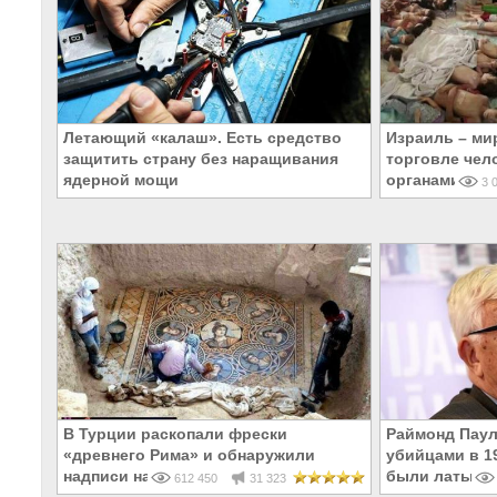
Летающий «калаш». Есть средство
Израиль – ми
защитить страну без наращивания
торговле чел
ядерной мощи
органами
3 0
В Турции раскопали фрески
Раймонд Паул
«древнего Рима» и обнаружили
убийцами в 19
надписи на Русском!
были латыши 
612 450
31 323