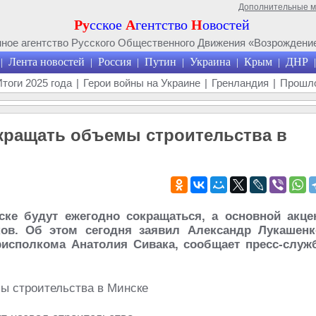
Дополнительные 
Ру
сское
А
гентство
Н
овостей
ое агентство Русского Общественного Движения «Возрождение
Лента новостей
Россия
Путин
Украина
Крым
ДНР
|
|
|
|
|
|
|
Итоги 2025 года
|
Герои войны на Украине
|
Гренландия
|
Прошло
кращать объемы строительства в
ке будут ежегодно сокращаться, а основной акце
ков. Об этом сегодня заявил Александр Лукашенк
исполкома Анатолия Сивака, сообщает пресс-служ