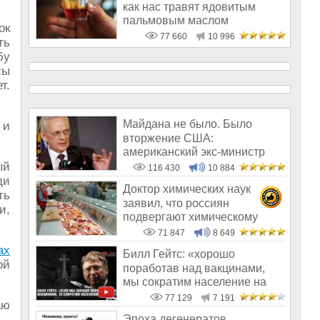
как нас травят ядовитым
пальмовым маслом
ок
77 660
10 996
ть
бу
сы
т.
Майдана не было. Было
 и
вторжение США:
американский экс-министр
написал открытое пись
ый
116 430
10 884
ди
Доктор химических наук
ть
заявил, что россиян
и,
подвергают химическому
геноциду
71 847
8 649
ах
Билл Гейтс: «хорошо
ой
поработав над вакцинами,
мы сократим население на
10-15%»
77 129
7 191
аю
 –
Эпоха дегенератов,