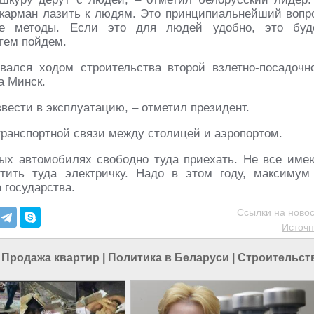
в карман лазить к людям. Это принципиальнейший вопр
ые методы. Если это для людей удобно, это буд
тем пойдем.
вался ходом строительства второй взлетно-посадочн
а Минск.
ввести в эксплуатацию, – отметил президент.
транспортной связи между столицей и аэропортом.
ых автомобилях свободно туда приехать. Не все име
ить туда электричку. Надо в этом году, максимум
 государства.
Ссылки на новос
Источн
|
Продажа квартир
|
Политика в Беларуси
|
Строительст