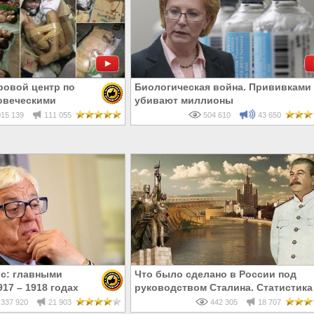
ровой центр по
Биологическая война. Прививками
овеческими
убивают миллионы
15 139
111 055
504 610
43 650
с: главными
Что было сделано в России под
17 – 1918 годах
руководством Сталина. Статистика
и евреи, а не русские
337 920
21 903
442 305
18 707