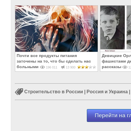
Почти все продукты питания
Девицкие Орл
заточены на то, что бы сделать нас
фашистами де
больными и бесплодными
рассказывают
196 011
13 900
12
Строительство в России
|
Россия и Украина
Перейти на г