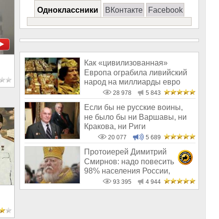
Одноклассники
ВКонтакте
Facebook
Как «цивилизованная»
Европа ограбила ливийский
народ на миллиарды евро
28 978
5 843
Если бы не русские воины,
не было бы ни Варшавы, ни
Кракова, ни Риги
20 077
5 689
Протоиерей Димитрий
Смирнов: надо повесить
98% населения России,
чтобы восторжество
93 395
4 944