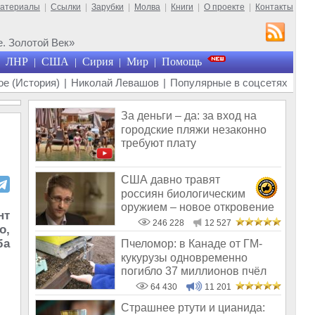
материалы
|
Ссылки
|
Зарубки
|
Молва
|
Книги
|
О проекте
|
Контакты
. Золотой Век»
ЛНР
США
Сирия
Мир
Помощь
|
|
|
|
е (История)
|
Николай Левашов
|
Популярные в соцсетях
За деньги – да: за вход на
городские пляжи незаконно
требуют плату
США давно травят
россиян биологическим
оружием – новое откровение
нт
Эдварда Сноудена
246 228
12 527
о,
ба
Пчеломор: в Канаде от ГМ-
кукурузы одновременно
погибло 37 миллионов пчёл
64 430
11 201
Страшнее ртути и цианида: