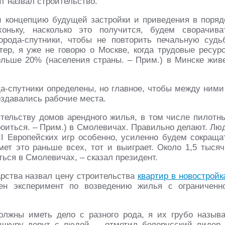
т назвал строительство.
 концепцию будущей застройки и приведения в поряд
оньку, насколько это получится, будем сворачива
орода-спутники, чтобы не повторить печальную судь
тер, я уже не говорю о Москве, когда трудовые ресур
ольше 20% (населения страны. – Прим.) в Минске живе
.
да-спутники определены, но главное, чтобы между ними
оздавались рабочие места.
тельству домов арендного жилья, в том числе пилотн
роиться. – Прим.) в Смолевичах. Правильно делают. Лю
II Европейских игр особенно, усиленно будем сокраща
мет это раньше всех, тот и выиграет. Около 1,5 тысяч
ться в Смолевичах, – сказал президент.
арства назвал цену строительства
квартир в новостройк
н эксперимент по возведению жилья с ограниченн
олжны иметь дело с разного рода, я их грубо назыв
шкуру дерут с людей, – отметил белорусский лидер.