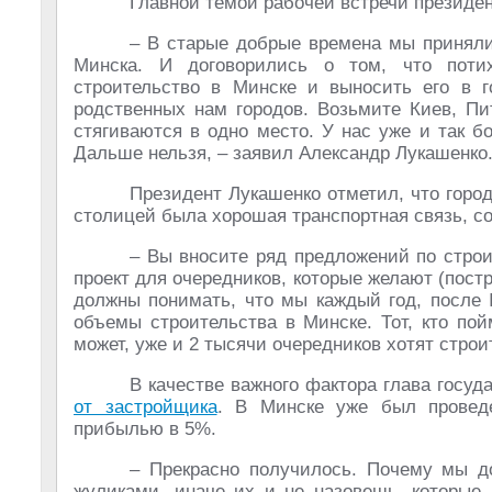
Главной темой рабочей встречи президен
– В старые добрые времена мы приняли
Минска. И договорились о том, что потих
строительство в Минске и выносить его в г
родственных нам городов. Возьмите Киев, Пи
стягиваются в одно место. У нас уже и так б
Дальше нельзя, – заявил Александр Лукашенко
Президент Лукашенко отметил, что горо
столицей была хорошая транспортная связь, с
– Вы вносите ряд предложений по строи
проект для очередников, которые желают (пост
должны понимать, что мы каждый год, после 
объемы строительства в Минске. Тот, кто пой
может, уже и 2 тысячи очередников хотят строи
В качестве важного фактора глава госуд
от застройщика
. В Минске уже был проведе
прибылью в 5%.
– Прекрасно получилось. Почему мы д
жуликами, иначе их и не назовешь, которые 