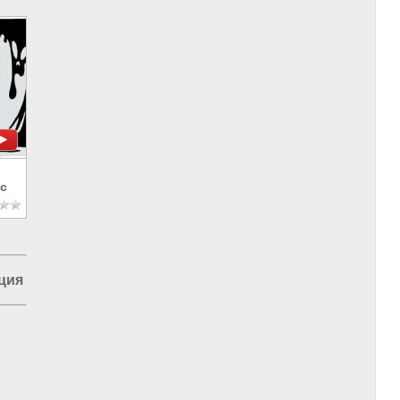
с
ция в Москве
|
Европа и Украина
|
Россия и Евразия