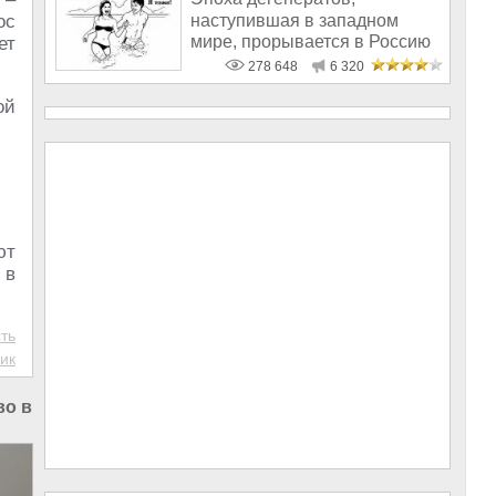
наступившая в западном
ос
мире, прорывается в Россию
ет
278 648
6 320
ой
ют
 в
ть
ик
во в Беларуси
|
Строительство в Минске
|
Политика в м