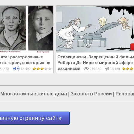
ята: расстрелянные
Отвакцинены. Запрещенный фильм
ти-герои, о которых не
Роберта Де Ниро о мировой афере 
 в школе
вакцинами
1 873
13 492
210 159
13 168
|
Многоэтажные жилые дома
|
Законы в России
|
Ренова
лавную страницу сайта