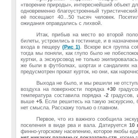
«творение природы», интереснейший объект д
одновременно благоустроенный туристический
её посещают 40…50 тысяч человек. Посети
ожидания оправдались с лихвой.
Итак, прибыв на место во второй поло
билеты, устроились в гостинице, и в назначенн
входа в пещеру
(Рис 1)
. Вскоре вся группа со
тогда мы поняли, как глупо было не побеспоко
куртки, а экскурсовод не только экипировалас
же были в футболках, шортах и сандалиях на 
предусмотрен прокат курток, но они, как нарочн
Выхода не было, и мы решили не отступа
воздуха на поверхности порядка
+30
градус
температура составила порядка
-2
градусов, 
выше
+5
. Если решитесь на такую экскурсию,
нет смысла. Расскажу только о главном.
Первое, что из важного сообщила экску
поселения в виде рва и вала. Датируется
10 
финно-угорскому населению, которое якобы еди
нет никаких разумных доказательств
, кроме 