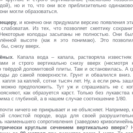
дой), но и то, что они все приблизительно одинаково
 они могли образоваться.
пещеру
, и конечно они придумали версию появления эт
слабоватая. Из тех, что позволяет скептику сохрани
 Некоторые колодцы засыпаны не полностью. Они бы
лённой высоте (как я это понимаю). Это позволи
 бы, снизу вверх.
ёных
. Капала вода – капала, растворяла известняк
гами и строго вертикально снизу вверх (несмотря 
о твёрдой доломитовой плиты. Там и остановилась. А г
оды до самой поверхности. Грунт и обвалился вниз.
 капля за каплей, сотни тысяч лет. Ну, а если речь заш
 можно предположить. Тут уж и спрашивать не с ког
ясняют, как образуется карст. Только без лукавства 
има с глубиной, а в нашем случае соотношение 1/80.
 почти ничего не прикрывает и не объясняет. Например, 
ной слоистой породе, вода для своей разрушительн
ть наименьшего сопротивления (заведомо криволинейн
етрически круглым сечением вертикально вверх
? 