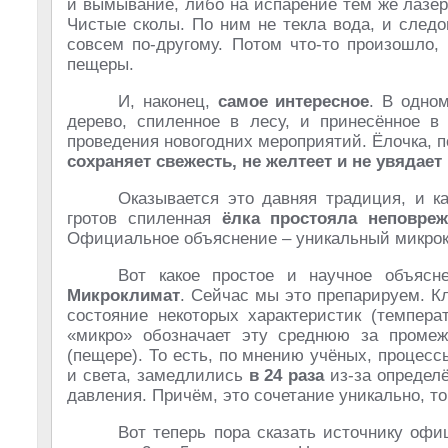
и вымывание, либо на испарение тем же лазер
Чистые сколы. По ним не текла вода, и следов
совсем по-другому. Потом что-то произошло,
пещеры.
И, наконец,
самое интересное
. В одно
дерево, спиленное в лесу, и принесённое в
проведения новогодних мероприятий. Ёлочка, п
сохраняет свежесть, не желтеет и не увядает 
Оказывается это давняя традиция, и к
гротов спиленная
ёлка простояла неповре
Официальное объяснение – уникальный микро
Вот какое простое и научное объясн
Микроклимат
. Сейчас мы это препарируем. Кл
состояние некоторых характеристик (темпера
«микро» обозначает эту среднюю за промеж
(пещере). То есть, по мнению учёных, процес
и света, замедлились
в 24 раза
из-за определ
давления. Причём, это сочетание уникально, то
Вот теперь пора сказать источнику оф