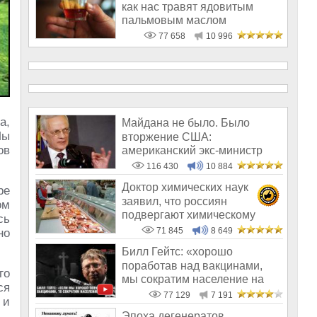
как нас травят ядовитым
пальмовым маслом
77 658
10 996
а,
Майдана не было. Было
Мы
вторжение США:
ов
американский экс-министр
написал открытое пись
116 430
10 884
Доктор химических наук
ре
заявил, что россиян
ом
подвергают химическому
сь
геноциду
71 845
8 649
но
Билл Гейтс: «хорошо
поработав над вакцинами,
го
мы сократим население на
ся
10-15%»
77 129
7 191
 и
Эпоха дегенератов,