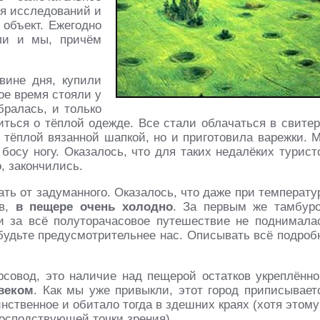
ля исследований и
 объект. Ежегодно
ли и мы, причём
вине дня, купили
ое время стояли у
бралась, и только
иться о тёплой одежде. Все стали облачаться в свитер
ь тёплой вязанной шапкой, но и приготовила варежки. 
босу ногу. Оказалось, что для таких недалёких турист
о, закончились.
ть от задуманного. Оказалось, что даже при температу
ов,
в пещере очень холодно
. За первым же тамбур
и за всё полуторачасовое путешествие не поднимала
 будьте предусмотрительнее нас. Описывать всё подроб
рсовод, это наличие над пещерой остатков укреплённо
веком
. Как мы уже привыкли, этот город приписывает
нственное и обитало тогда в здешних краях (хотя этому
господствующей точки зрения).