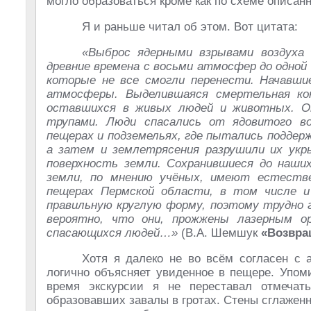
могло образоваться кроме как по схеме описа
Я и раньше читал об этом. Вот цитата:
«Выброс ядерными взрывами воздуха 
древние времена с восьми атмосфер до одной 
которые не все смогли перенести. Начавши
атмосферы. Выделившаяся смертельная ко
оставшихся в живых людей и животных. Ок
трупами. Люди спасались от ядовитого воз
пещерах и подземельях, где пытались поддер
а затем и землетрясения разрушили их укр
поверхность земли. Сохранившиеся до наши
земли, по мнению учёных, имеют естестве
пещерах Пермской облас­ти, в том числе 
правильную круглую форму, поэтому трудно 
вероятно, что они, прожжены лазерным ор
спасающихся людей…»
(В.А. Шемшук
«Возвра
Хотя я далеко не во всём согласен с а
логично объясняет увиденное в пещере. Упом
время экскурсии я не переставал отмечать
образовавших завалы в гротах. Стены сглажен