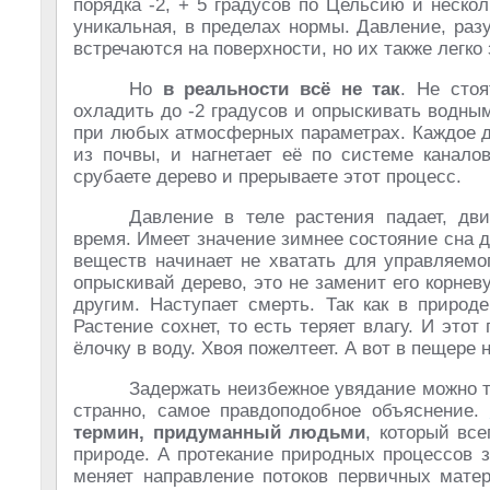
порядка -2, + 5 градусов по Цельсию и нескол
уникальная, в пределах нормы. Давление, раз
встречаются на поверхности, но их также легко
Но
в реальности всё не так
. Не сто
охладить до -2 градусов и опрыскивать водны
при любых атмосферных параметрах. Каждое де
из почвы, и нагнетает её по системе канало
срубаете дерево и прерываете этот процесс.
Давление в теле растения падает, дви
время. Имеет значение зимнее состояние сна д
веществ начинает не хватать для управляемо
опрыскивай дерево, это не заменит его корнев
другим. Наступает смерть. Так как в природ
Растение сохнет, то есть теряет влагу. И это
ёлочку в воду. Хвоя пожелтеет. А вот в пещере н
Задержать неизбежное увядание можно 
странно, самое правдоподобное объяснение.
термин, придуманный людьми
, который вс
природе. А протекание природных процессов 
меняет направление потоков первичных матер