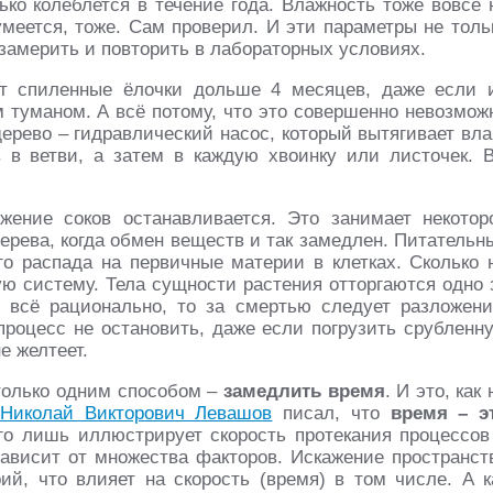
ько колеблется в течение года. Влажность тоже вовсе 
умеется, тоже. Сам проверил. И эти параметры не толь
 замерить и повторить в лабораторных условиях.
ят спиленные ёлочки дольше 4 месяцев, даже если 
м туманом. А всё потому, что это совершенно невозмож
рево – гидравлический насос, который вытягивает вла
в в ветви, а затем в каждую хвоинку или листочек. 
жение соков останавливается. Это занимает некотор
ерева, когда обмен веществ и так замедлен. Питательн
го распада на первичные материи в клетках. Сколько 
ую систему. Тела сущности растения отторгаются одно 
е всё рационально, то за смертью следует разложени
т процесс не остановить, даже если погрузить срубленн
е желтеет.
только одним способом –
замедлить время
. И это, как 
Николай Викторович Левашов
писал, что
время – э
его лишь иллюстрирует скорость протекания процессов
зависит от множества факторов. Искажение пространст
ий, что влияет на скорость (время) в том числе. А к