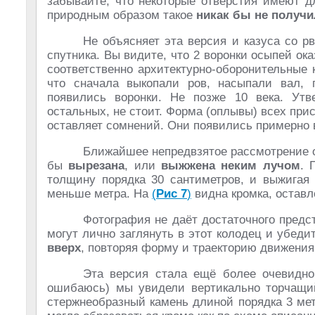
забывайте, что некоторые отверстия имеют 
природным образом такое
никак бы не получ
Не объясняет эта версия и казуса со 
спутника. Вы видите, что 2 воронки осыпей ок
соответственно архитектурно-оборонительные 
что сначала выкопали ров, насыпали вал, 
появились воронки. Не позже 10 века. Утв
остальных, не стоит. Форма (оплывы) всех при
оставляет сомнений. Они появились примерно в
Ближайшее непредвзятое рассмотрение о
бы
вырезана
, или
выжжена неким лучом
. 
толщину порядка 30 сантиметров, и выжигая 
меньше метра. На
(
Рис 7
)
видна кромка, остав
Фотография не даёт достаточного предс
могут лично заглянуть в этот колодец и убедит
вверх
, повторяя форму и траекторию движения
Эта версия стала ещё более очевидно
ошибаюсь) мы увидели вертикально торчащи
стержнеобразный камень длиной порядка 3 мет