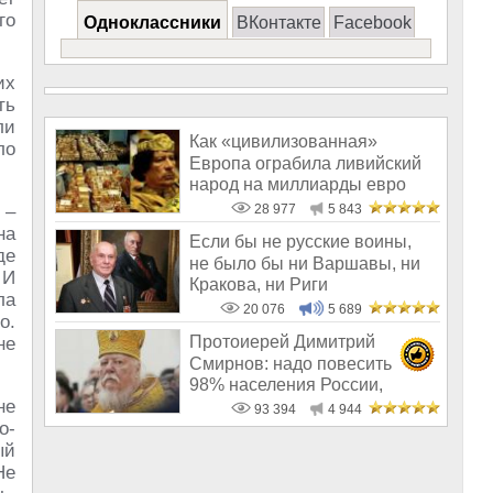
го
Одноклассники
ВКонтакте
Facebook
их
ть
ли
Как «цивилизованная»
ло
Европа ограбила ливийский
народ на миллиарды евро
 –
28 977
5 843
на
Если бы не русские воины,
де
не было бы ни Варшавы, ни
 И
Кракова, ни Риги
ла
20 076
5 689
о.
Протоиерей Димитрий
не
Смирнов: надо повесить
98% населения России,
не
чтобы восторжество
93 394
4 944
о-
ый
Не