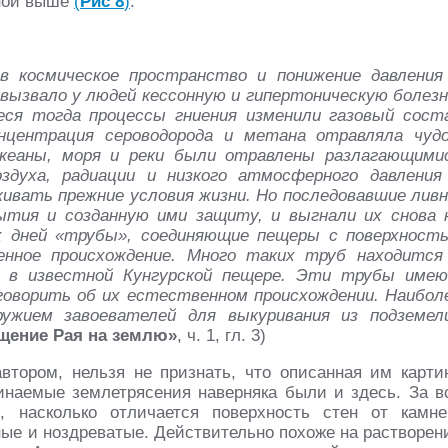
нной выше
(
Рис 8
)
.
в космическое пространство и понижение давления
вызвало у людей кессонную и гипертоническую бо­лезн
еся тогда процессы гниения изменили газовый сост
нцентрация сероводорода и метана отравляла чуд
еаны, моря и реки были отравлены раз­лагающими
ду­ха, радиации и низкого атмосферного давления
живать прежние условия жизни. Но последовавшие ливн
ытия и созданную ими защиту, и выгнали их снова 
х дней «трубы», соединяющие пещеры с поверхност
нное происхождение. Много таких труб находится
и в известной Кунгурской пещере. Эти трубы име
говорить об их естественном происхождении. Наибол
ужием завоевателей для выкури­вания из подземел
щение Рая на землю»
, ч. 1, гл. 3)
втором, нельзя не признать, что описанная им карти
инаемые землетрясения наверняка были и здесь. За в
, насколько отличается поверхность стен от камне
ные и ноздреватые. Действительно похоже на растворен