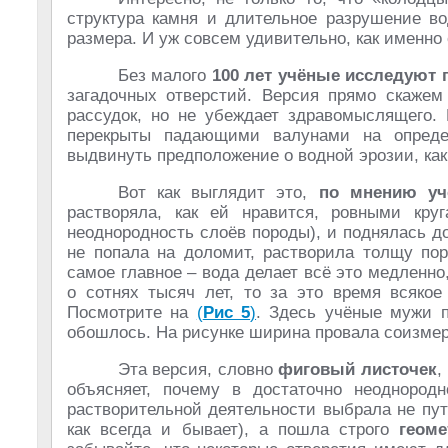
структура камня и длительное разрушение во
размера. И уж совсем удивительно, как именно
Без малого
100 лет учёные исследуют 
загадочных отверстий. Версия прямо скажем 
рассудок, но не убеждает здравомыслящего.
перекрыты падающими валунами на опреде
выдвинуть предположение о водной эрозии, как
Вот как выглядит это,
по мнению уч
растворяла, как ей нравится, ровными кру
неоднородность слоёв породы), и поднялась д
не попала на доломит, растворила толщу пор
самое главное – вода делает всё это медленно,
о сотнях тысяч лет, то за это время всякое
Посмотрите на
(
Рис 5
)
. Здесь учёные мужи по
обошлось. На рисунке ширина провала соизмер
Эта версия, словно
фиговый листочек
,
объясняет, почему в достаточно неоднород
растворительной деятельности выбрала не пу
как всегда и бывает), а пошла строго
геом