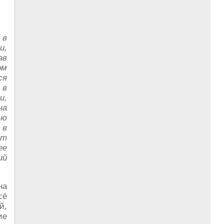
 в
и,
ав
ом
ся
 в
и,
на
ью
 в
ют
ее
ий
на
сё
й,
ие