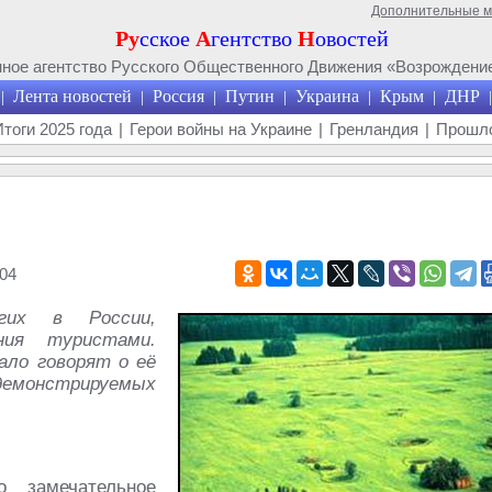
Дополнительные 
Ру
сское
А
гентство
Н
овостей
ое агентство Русского Общественного Движения «Возрождение
Лента новостей
Россия
Путин
Украина
Крым
ДНР
|
|
|
|
|
|
|
Итоги 2025 года
|
Герои войны на Украине
|
Гренландия
|
Прошло
04
гих в России,
ния туристами.
ало говорят о её
демонстрируемых
замечательное