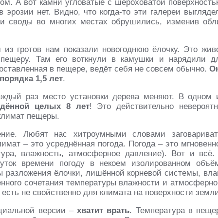
ом. А вот камни угловатые с шероховатой поверхность
 эрозии нет. Видно, что когда-то эти галереи выгляде
 и своды во многих местах обрушились, изменив обл
м из гротов нам показали новогоднюю ёлочку. Это жив
 пещеру. Там его воткнули в камушки и нарядили д
оставленная в пещере, ведёт себя не совсем обычно.
О
порядка 1,5 лет
.
аждый раз место установки дерева меняют. В одном 
ждённой целых
8 лет
! Это действительно невероятн
климат пещеры.
ение. Любят нас хитроумными словами заговариват
имат – это усреднённая погода. Погода – это мгновенн
тура, влажность, атмосферное давление). Вот и всё.
уток времени погоду в некоем изолированном объё
сы разложения ёлочки, лишённой корневой системы, вла
ённого сочетания температуры влажности и атмосферно
 есть не свойственно для климата на поверхности земли
ициальной версии –
хватит врать
. Температура в пеще