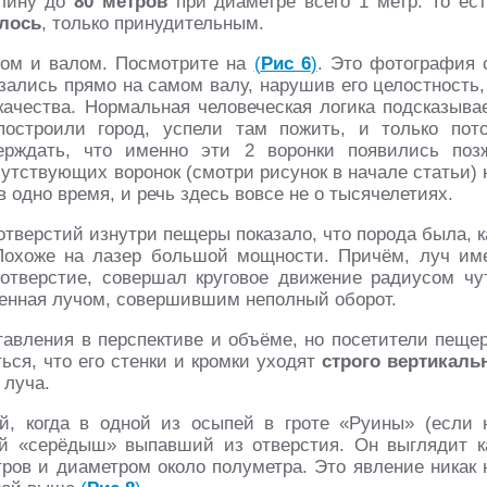
длину до
80 метров
при диаметре всего 1 метр. То ест
илось
, только принудительным.
рвом и валом. Посмотрите на
(
Рис 6
)
. Это фотография 
азались прямо на самом валу, нарушив его целостность,
качества. Нормальная человеческая логика подсказывае
построили город, успели там пожить, и только пот
ерждать, что именно эти 2 воронки появились поз
сутствующих воронок (смотри рисунок в начале статьи) 
 одно время, и речь здесь вовсе не о тысячелетиях.
тверстий изнутри пещеры показало, что порода была, к
Похоже на лазер большой мощности. Причём, луч им
отверстие, совершал круговое движение радиусом чу
ленная лучом, совершившим неполный оборот.
тавления в перспективе и объёме, но посетители пеще
ься, что его стенки и кромки уходят
строго вертикаль
 луча.
й, когда в одной из осыпей в гроте «Руины» (если 
й «серёдыш» выпавший из отверстия. Он выглядит к
ров и диаметром около полуметра. Это явление никак 