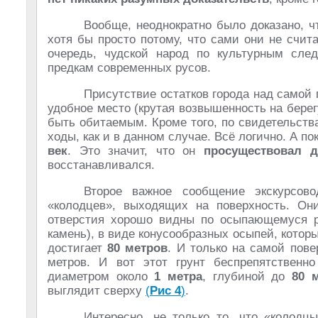
Вообще, неоднократно было доказано, ч
хотя бы просто потому, что сами они не счит
очередь, чудской народ по культурным сле
предкам современных русов.
Присутствие остатков города над самой 
удобное место (крутая возвышенность на бере
быть обитаемым. Кроме того, по свидетельств
ходы, как и в данном случае. Всё логично. А 
век
. Это значит, что он
просуществовал д
восстанавливался.
Второе важное сообщение экскурсов
«колодцев», выходящих на поверхность. Он
отверстия хорошо видны по осыпающемуся 
камень), в виде конусообразных осыпей, котор
достигает
80 метров
. И только на самой пов
метров. И вот этот грунт беспрепятственн
диаметром около
1 метра
, глубиной до
80 
выглядит сверху
(
Рис 4
)
.
Интересно, не только то, что «колодцы