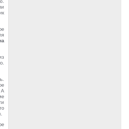
ю.
ли
ик
ое
ля
на
из
о.
ь.
ое
 А
ме
ги
го
.
ре