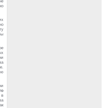
не
ко
их
но
гу
Вы
ое
ых
ни
за
е.
ую
ни
то
 в
ва
ак