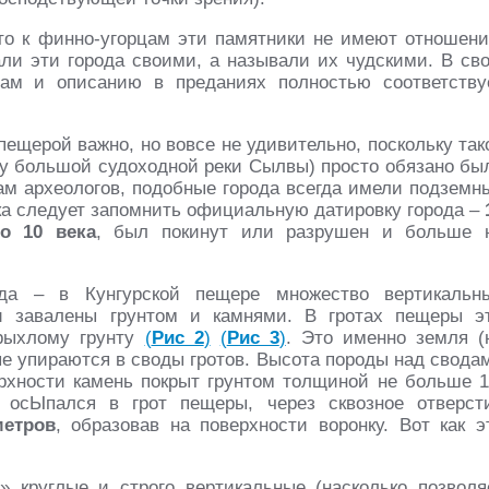
то к финно-угорцам эти памятники не имеют отношени
али эти города своими, а называли их чудскими. В св
дам и описанию в преданиях полностью соответству
пещерой важно, но вовсе не удивительно, поскольку так
гу большой судоходной реки Сылвы) просто обязано бы
ам археологов, подобные города всегда имели подземн
пока следует запомнить официальную датировку города –
о 10 века
, был покинут или разрушен и больше 
ода – в Кунгурской пещере множество вертикальн
и завалены грунтом и камнями. В гротах пещеры э
рыхлому грунту
(
Рис 2
)
(
Рис 3
)
. Это именно земля (
ые упираются в своды гротов. Высота породы над свода
ерхности камень покрыт грунтом толщиной не больше 1
о осЫпался в грот пещеры, через сквозное отверст
метров
, образовав на поверхности воронку. Вот как э
» круглые и строго вертикальные (насколько позволя