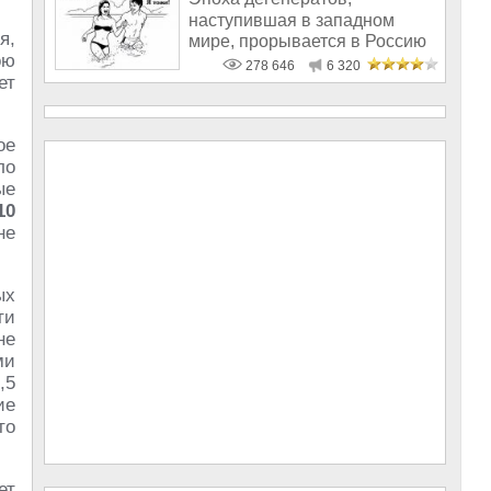
наступившая в западном
я,
мире, прорывается в Россию
ою
278 646
6 320
ет
ое
ло
ые
10
не
ых
ти
не
ми
,5
ие
то
ет