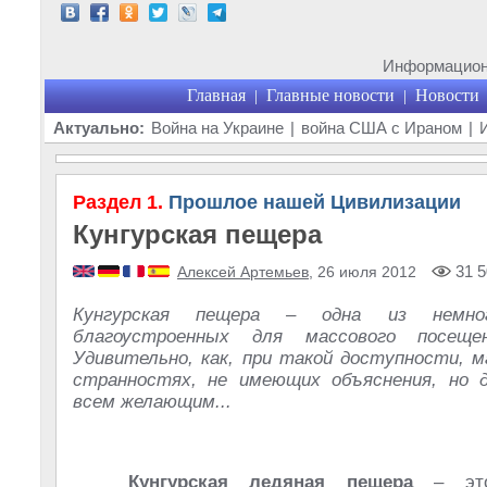
Информационн
Главная
Главные новости
Новости
|
|
Актуально:
Война на Украине
|
война США с Ираном
|
Раздел 1.
Прошлое нашей Цивилизации
Кунгурская пещера
31 5
Алексей Артемьев
, 26 июля 2012
Кунгурская пещера – одна из немно
благоустроенных для массового посеще
Удивительно, как, при такой доступности, м
странностях, не имеющих объяснения, но 
всем желающим...
Кунгурская ледяная пещера
– это 