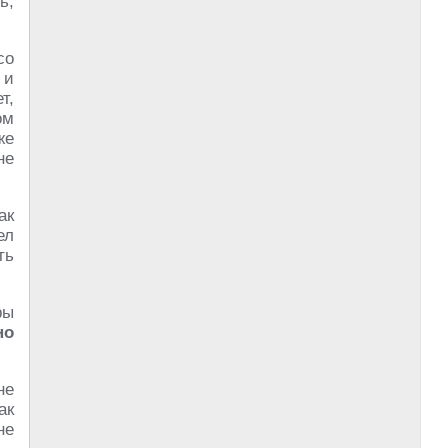
ь,
со
 и
т,
ом
же
не
ак
ел
ть
ры
но
не
ак
не