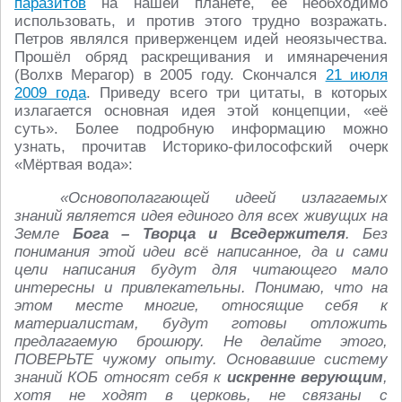
паразитов
на нашей планете, её необходимо
использовать, и против этого трудно возражать.
Петров являлся приверженцем идей неоязычества.
Прошёл обряд раскрещивания и имянаречения
(Волхв Мерагор) в 2005 году. Скончался
21 июля
2009 года
. Приведу всего три цитаты, в которых
излагается основная идея этой концепции, «её
суть». Более подробную информацию можно
узнать, прочитав Историко-философский очерк
«Мёртвая вода»:
«Основополагающей идеей излагаемых
знаний является идея единого для всех живущих на
Земле
Бога – Творца и Вседержителя
. Без
понимания этой идеи всё написанное, да и сами
цели написания будут для читающего мало
интересны и привлекательны. Понимаю, что на
этом месте многие, относящие себя к
материалистам, будут готовы отложить
предлагаемую брошюру. Не делайте этого,
ПОВЕРЬТЕ чужому опыту. Основавшие систему
знаний КОБ относят себя к
искренне верующим
,
хотя не ходят в церковь, не связаны с