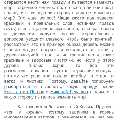
стараются нести нам правду и пытаются изменить
мир – огромное количество, но всегда ли они несут
правду, и в лучшую ли сторону пытаются изменить
мир? Это ещё вопрос!
Чаще всего
под завесой
красивых и правильных слов истинная правда
(суть) очень тщательно скрывается, а все разговоры
и дискуссии ведутся вокруг второстепенных
вопросов, уводя от главного. Чтобы было понятней,
рассмотрим это на примере образа дерева. Можно
сколько угодно говорить и восхищаться, какой у
дерева могучий ствол, какие крепкие ветки, какие
красивые и здоровые листочки, но, если у этого
дерева гнилые корни, то все эти
разглагольствования – пустое сотрясание воздуха,
потому что рано или поздно погибнут и ствол, и
ветки, и листики. Поэтому, давайте попробуем
разобраться и выяснить, какую правду несли
Константин Петров
и
Николай Левашов
людям, и в
какую сторону пытались изменить мир.
Как говорил небезызвестный Козьма Прутков:
«зри в корень», поэтому заглянем в корень
мировоззрения авторов и разберёмся, на чём они