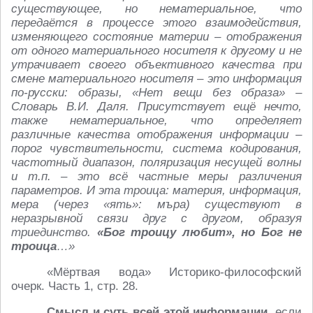
существующее, но нематериальное, что
передаётся в процессе этого взаимодействия,
изменяющего состояние материи – отображения
от одного материального носителя к другому и не
утрачивает своего объективного качества при
смене материального носителя – это информация
по-русски: образы, «Нет вещи без образа» –
Словарь В.И. Даля. Присутствует ещё нечто,
также нематериальное, что определяет
различные качества отображения информации –
порог чувствительности, система кодирования,
частотный диапазон, поляризация несущей волны
и т.п. – это всё частные меры различения
параметров. И эта троица: материя, информация,
мера (через «ять»: мъра) существуют в
неразрывной связи друг с другом, образуя
триединство.
«Бог троицу любит», но Бог не
троица
…»
«Мёртвая вода» Историко-философский
очерк. Часть 1, стр. 28.
Смысл и суть всей этой информации
, если