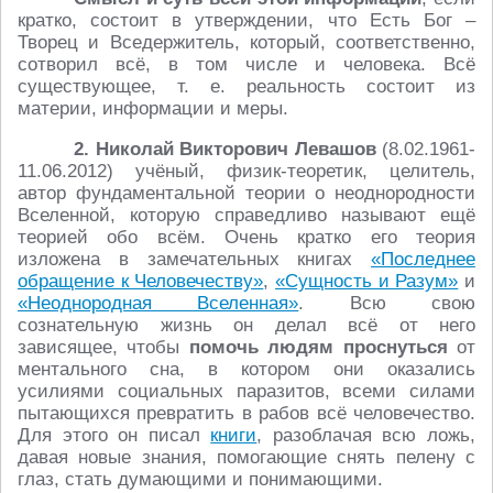
кратко, состоит в утверждении, что Есть Бог –
Творец и Вседержитель, который, соответственно,
сотворил всё, в том числе и человека. Всё
существующее, т. е. реальность состоит из
материи, информации и меры.
2. Николай Викторович Левашов
(8.02.1961-
11.06.2012) учёный, физик-теоретик, целитель,
автор фундаментальной теории о неоднородности
Вселенной, которую справедливо называют ещё
теорией обо всём. Очень кратко его теория
изложена в замечательных книгах
«Последнее
обращение к Человечеству»
,
«Сущность и Разум»
и
«Неоднородная Вселенная»
. Всю свою
сознательную жизнь он делал всё от него
зависящее, чтобы
помочь людям проснуться
от
ментального сна, в котором они оказались
усилиями социальных паразитов, всеми силами
пытающихся превратить в рабов всё человечество.
Для этого он писал
книги
, разоблачая всю ложь,
давая новые знания, помогающие снять пелену с
глаз, стать думающими и понимающими.