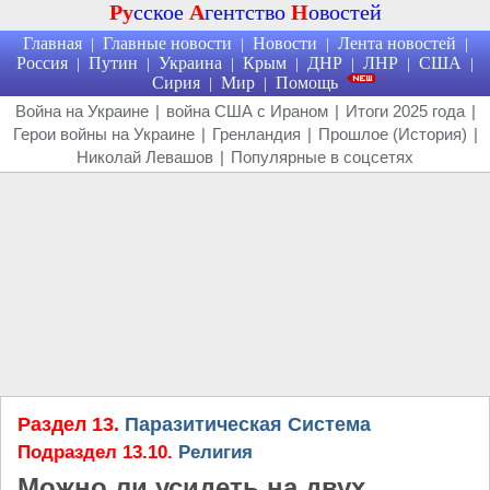
Ру
сское
А
гентство
Н
овостей
Главная
Главные новости
Новости
Лента новостей
|
|
|
|
Россия
Путин
Украина
Крым
ДНР
ЛНР
США
|
|
|
|
|
|
|
Сирия
Мир
Помощь
|
|
Война на Украине
|
война США с Ираном
|
Итоги 2025 года
|
Герои войны на Украине
|
Гренландия
|
Прошлое (История)
|
Николай Левашов
|
Популярные в соцсетях
Раздел 13.
Паразитическая Система
Подраздел 13.10.
Религия
Можно ли усидеть на двух