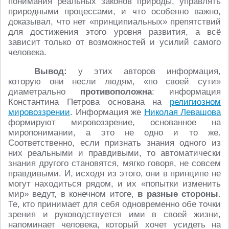
понимания реальных законов природы, управлять
природными процессами, и что особенно важно,
доказывал, что нет «принципиальных» препятствий
для достижения этого уровня развития, а всё
зависит только от возможностей и усилий самого
человека.
Вывод:
у этих авторов информация,
которую они несли людям, «по своей сути»
диаметрально
противоположна
: информация
Константина Петрова основана на
религиозном
мировоззрении
. Информация же
Николая Левашова
формируют мировоззрение, основанное на
миропонимании, а это не одно и то же.
Соответственно, если признать знания одного из
них реальными и правдивыми, то автоматически
знания другого становятся, мягко говоря, не совсем
правдивыми. И, исходя из этого, они в принципе не
могут находиться рядом, и их «попытки изменить
мир» ведут, в конечном итоге,
в разные стороны
.
Те, кто принимает для себя одновременно обе точки
зрения и руководствуется ими в своей жизни,
напоминает человека, который хочет усидеть на