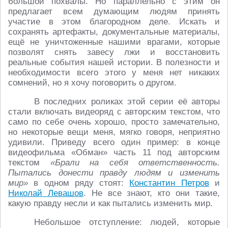
большой похвалы. Но параллельно с этим он
предлагает всем думающим людям принять
участие в этом благородном деле. Искать и
сохранять артефакты, документальные материалы,
ещё не уничтоженные нашими врагами, которые
позволят снять завесу лжи и восстановить
реальные события нашей истории. В полезности и
необходимости всего этого у меня нет никаких
сомнений, но я хочу поговорить о другом.
В последних роликах этой серии её авторы
стали включать видеоряд с авторским текстом, что
само по себе очень хорошо, просто замечательно,
но некоторые вещи меня, мягко говоря, неприятно
удивили. Приведу всего один пример: в конце
видеофильма «Обман» часть 11 под авторским
текстом
«Брали на себя ответственность.
Пытались донести правду людям и изменить
мир»
в одном ряду стоят:
Константин Петров
и
Николай Левашов
. Не все знают, кто они такие,
какую правду несли и как пытались изменить мир.
Небольшое отступление: людей, которые