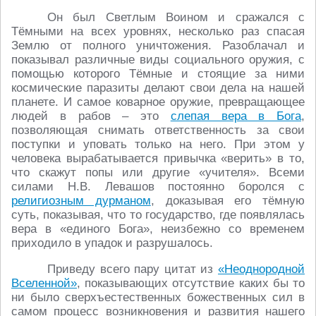
Он был Светлым Воином и сражался с
Тёмными на всех уровнях, несколько раз спасая
Землю от полного уничтожения. Разоблачал и
показывал различные виды социального оружия, с
помощью которого Тёмные и стоящие за ними
космические паразиты делают свои дела на нашей
планете. И самое коварное оружие, превращающее
людей в рабов – это
слепая вера в Бога
,
позволяющая снимать ответственность за свои
поступки и уповать только на него. При этом у
человека вырабатывается привычка «верить» в то,
что скажут попы или другие «учителя». Всеми
силами Н.В. Левашов постоянно боролся с
религиозным дурманом
, доказывая его тёмную
суть, показывая, что то государство, где появлялась
вера в «единого Бога», неизбежно со временем
приходило в упадок и разрушалось.
Приведу всего пару цитат из
«Неоднородной
Вселенной»
, показывающих отсутствие каких бы то
ни было сверхъестественных божественных сил в
самом процесс возникновения и развития нашего