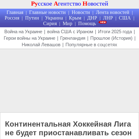
Ру
сское
А
гентство
Н
овостей
Главная
Главные новости
Новости
Лента новостей
|
|
|
|
Россия
Путин
Украина
Крым
ДНР
ЛНР
США
|
|
|
|
|
|
|
Сирия
Мир
Помощь
|
|
Война на Украине
|
война США с Ираном
|
Итоги 2025 года
|
Герои войны на Украине
|
Гренландия
|
Прошлое (История)
|
Николай Левашов
|
Популярные в соцсетях
Континентальная Хоккейная Лига
не будет приостанавливать сезон