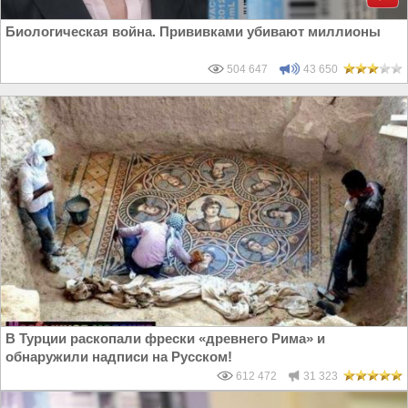
Биологическая война. Прививками убивают миллионы
504 647
43 650
В Турции раскопали фрески «древнего Рима» и
обнаружили надписи на Русском!
612 472
31 323