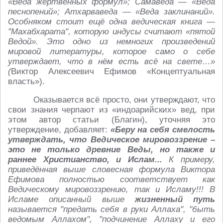
«Веда жертвенных формул»; Самаведа — «Веда
песнопений»; Атхарваведа — «Веда заклинаний».
Особняком стоит ещё одна ведическая книга —
"Махабхарата", которую индусы считают «пятой
Ведой». Это одно из немногих произведений
мировой литературы, которое само о себе
утверждает, что в нём есть всё на свете…»
(
Виктор Алексеевич Ефимов «Концептуальная
власть»).
Оказывается всё просто, они утверждают, что
свои знания черпают из «индоарийских» вед, при
этом автор статьи (Благин), уточняя это
утверждение, добавляет:
«Беру на себя смелость
утверждать, что Ведическое мировоззрение –
это не только древние Веды, но также и
раннее Христианство, и Ислам...
К примеру,
приведённая выше словесная формула Виктора
Ефимова полностью соответствует как
Ведическому мировоззрению, так и Исламу!!! В
Исламе описанный выше
жизненный путь
называется "предать себя в руки Аллаха", "быть
ведомым Аллахом", "подчинение Аллаху и его