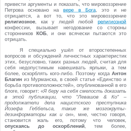
привести аргументы и показать, что мировоззрение
Петрова основано на
вере в Бога
, это и не
отрицается, а вот то, что это мировоззрение
религиозное
, как у людей любой
религиозной
конфессии, вызывает негодование со стороны
сторонников
КОБ
, и они всячески пытаются это
отрицать.
Я специально ушёл от второстепенных
вопросов и обсуждений личностных характеристик
этих, безусловно, таких разных людей, считая для
себя недопустимым навешивать ярлыки, а тем
более, оскорблять кого-либо. Поэтому когда
Антон
Благин
из Мурманска, в своей статье «Единство и
борьба противоположностей», опубликованной в его
блоге, говорит: «
Я беру на себя смелость доказать
в этой публикации, что "Левашов & Ко" –
продолжатели дела нацистского преступника
Йозефа Геббельса, такие же мозгокруты-
дезинформаторы как и он
», мне, честно говоря,
становится жаль его, потому что человек,
опускаясь до оскорблений
, тем более,