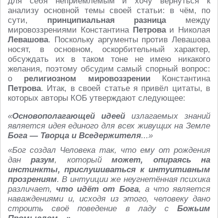
для себя неприемлемым и хочу вернуться к
анализу основной темы своей статьи: в чём, по
сути,
принципиальная разница
между
мировоззрениями Константина
Петрова
и Николая
Левашова
. Поскольку аргументы против Левашова
носят, в основном, оскорбительный характер,
обсуждать их в таком тоне не имею никакого
желания, поэтому обсудим самый спорный вопрос:
о
религиозном
мировоззрении
Константина
Петрова
. Итак, в своей статье я привёл цитаты, в
которых авторы КОБ утверждают следующее:
«
Основополагающей идеей
излагаемых знаний
является идея единого для всех живущих на Земле
Бога — Творца и Вседержителя
...»
«Бог создал Человека так, что ему от рождения
дан
разум
, который
может, опираясь на
инстинкты, прислушиваться к интуитивным
прозрениям
. В интуиции же неугнетённая психика
различает,
что идёт от Бога
, а что является
наваждениями и, исходя из этого, человеку дано
строить своё поведение в ладу с
Божьим