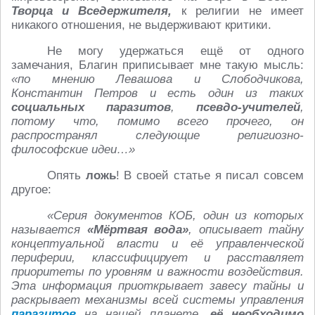
Творца и Вседержителя,
к религии не имеет
никакого отношения, не выдерживают критики.
Не могу удержаться ещё от одного
замечания, Благин приписывает мне такую мысль:
«по мнению Левашова и Слободчикова,
Константин Петров и есть один из таких
социальных паразитов
,
псевдо-учителей
,
потому что, помимо всего прочего, он
распространял следующие религиозно-
философские идеи…»
Опять
ложь
! В своей статье я писал совсем
другое:
«Серия документов КОБ, один из которых
называется
«Мёртвая вода»
, описывает тайну
концептуальной власти и её управленческой
периферии, классифицирует и расставляет
приоритеты по уровням и важности воздействия.
Эта информация приоткрывает завесу тайны и
раскрывает механизмы всей системы управления
паразитов
на нашей планете,
её необходимо