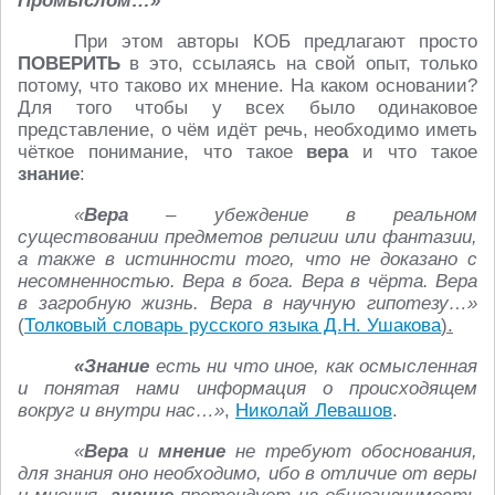
Промыслом…»
При этом авторы КОБ предлагают просто
ПОВЕРИТЬ
в это, ссылаясь на свой опыт, только
потому, что таково их мнение. На каком основании?
Для того чтобы у всех было одинаковое
представление, о чём идёт речь, необходимо иметь
чёткое понимание, что такое
вера
и что такое
знание
:
«
Вера
– убеждение в реальном
существовании предметов религии или фантазии,
а также в истинности того, что не доказано с
несомненностью. Вера в бога. Вера в чёрта. Вера
в загробную жизнь. Вера в научную гипотезу…»
(
Толковый словарь русского языка Д.Н. Ушакова
).
«Знание
есть ни что иное, как осмысленная
и понятая нами информация о происходящем
вокруг и внутри нас…»
,
Николай Левашов
.
«
Вера
и
мнение
не требуют обоснования,
для знания оно необходимо, ибо в отличие от веры