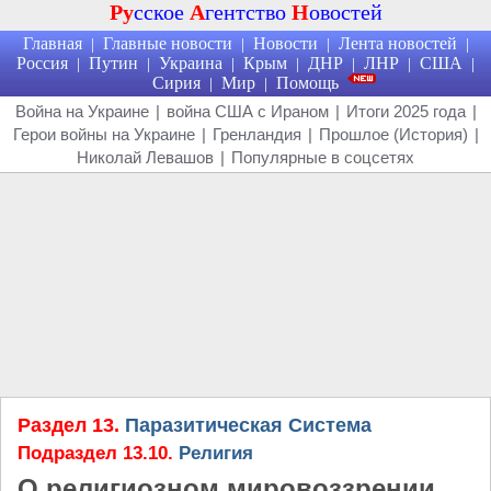
Ру
сское
А
гентство
Н
овостей
Главная
Главные новости
Новости
Лента новостей
|
|
|
|
Россия
Путин
Украина
Крым
ДНР
ЛНР
США
|
|
|
|
|
|
|
Сирия
Мир
Помощь
|
|
Война на Украине
|
война США с Ираном
|
Итоги 2025 года
|
Герои войны на Украине
|
Гренландия
|
Прошлое (История)
|
Николай Левашов
|
Популярные в соцсетях
Раздел 13.
Паразитическая Система
Подраздел 13.10.
Религия
О религиозном мировоззрении