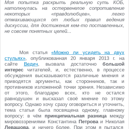
Моя попытка раскрыть реальную суть КОБ,
натолкнулась на остервенелое сопротивление
некоторых «правдолюбцев», легко
отмахивающихся от любых правил ведения
дискуссии, для достижения кем-то поставленных,
не совсем понятных целей...
Моя статья
«Можно ли усидеть на двух
стульях»
, опубликованная 20 января 2013 г. на
сайте
Ведич
, вызвала достаточно
большой
интерес
читателей, и, естественно, в процессе
обсуждения высказываются различные мнения и
приводятся аргументы, как сторонников, так и
противников изложенной точки зрения. Независимо
от этого, благодарю всех, кто не остался
равнодушен и высказал своё мнение по этому
вопросу. Однако хочу сразу оговориться и уточнить,
тема статьи была посвящена одному, главному
вопросу: в чём
принципиальная разница
между
мировоззрениями Константина
Петрова
и Николая
Левашова
, и ничего более. При этом я пытался