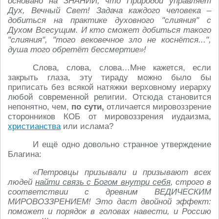
основано на ЗНАНИИ, что Природой управляет
Дух, Вечный Свет! Задача каждого человека –
добиться на практике духовного "слияния" с
Духом Всесущим. И кто сможет добиться такого
"слияния", "того вековечное зло не коснётся...",
душа того обретёт бессмертие»!
Слова, слова, слова…Мне кажется, если
закрыть глаза, эту тираду можно было бы
приписать без всякой натяжки верховному иерарху
любой современной религии. Отсюда становится
непонятно, чем,
по сути,
отличается мировоззрение
сторонников КОБ от мировоззрения иудаизма,
христианства
или ислама?
И ещё одно довольно странное утверждение
Благина:
«Петровцы призывали и призывают всех
людей
найти связь с Богом внутри себя
, строго в
соответствии с древним ВЕДИЧЕСКИМ
МИРОВОЗЗРЕНИЕМ! Это даст двойной эффект:
поможет и порядок в головах навести, и Россию