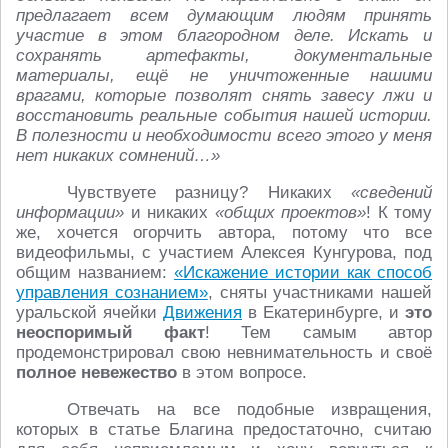
предлагает всем думающим людям принять
участие в этом благородном деле. Искать и
сохранять артефакты, документальные
материалы, ещё не уничтоженные нашими
врагами, которые позволят снять завесу лжи и
восстановить реальные события нашей истории.
В полезности и необходимости всего этого у меня
нет никаких сомнений…»
Чувствуете разницу? Никаких
«сведений
информации»
и никаких
«общих проектов»
! К тому
же, хочется огорчить автора, потому что все
видеофильмы, с участием Алексея Кунгурова, под
общим названием:
«Искажение истории как способ
управления сознанием»
,
сняты участниками нашей
уральской ячейки
Движения
в Екатеринбурге, и
это
неоспоримый факт
! Тем самым автор
продемонстрировал свою невнимательность и своё
полное невежество
в этом вопросе.
Отвечать на все подобные извращения,
которых в статье Благина предостаточно, считаю