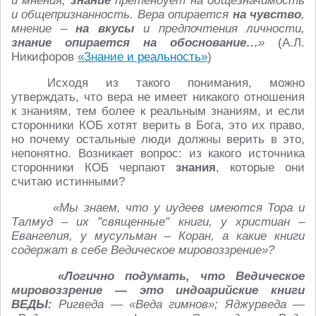
и мнения,
знание
претендует на общезначимость
и общепризнанность. Вера опирается
на
чувство
,
мнение –
на вкусы
и предпочтения личности,
знание опирается
на обоснование…
»
(А.Л.
Никифоров
«Знание и реальность»
)
Исходя из такого понимания, можно
утверждать, что вера не имеет никакого отношения
к знаниям, тем более к реальным знаниям, и если
сторонники КОБ хотят верить в Бога, это их право,
но почему остальные люди должны верить в это,
непонятно. Возникает вопрос: из какого источника
сторонники КОБ черпают
знания
, которые они
считаю истинными?
«Мы знаем, что у иудеев имеются Тора и
Талмуд – их "священные" книги, у христиан –
Евангелия, у мусульман – Коран, а какие книги
содержат в себе Ведическое мировоззрение»?
«Логично подумать, что Ведическое
мировоззрение — это индоарийские книги
ВЕДЫ:
Ригведа — «Веда гимнов»; Яджурведа —