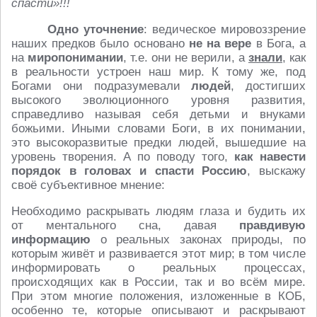
спасти»!!!
Одно уточнение
: ведическое мировоззрение
наших предков было основано
не на вере
в Бога, а
на
миропонимании
, т.е. они не верили, а
знали
, как
в реальности устроен наш мир. К тому же, под
Богами они подразумевали
людей
, достигших
высокого эволюционного уровня развития,
справедливо называя себя детьми и внуками
божьими. Иными словами Боги, в их понимании,
это высокоразвитые предки людей, вышедшие на
уровень творения. А по поводу того,
как навести
порядок в головах и спасти Россию
, выскажу
своё субъективное мнение:
Необходимо раскрывать людям глаза и будить их
от ментального сна, давая
правдивую
информацию
о реальных законах природы, по
которым живёт и развивается этот мир; в том числе
информировать о реальных процессах,
происходящих как в России, так и во всём мире.
При этом многие положения, изложенные в КОБ,
особенно те, которые описывают и раскрывают