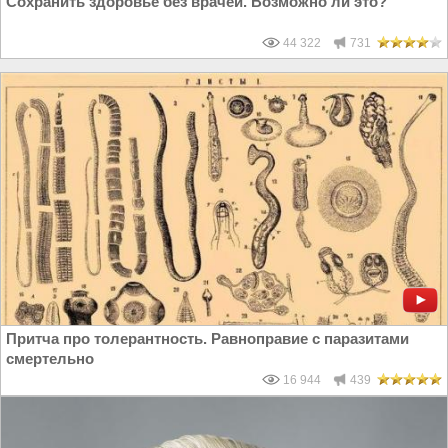
Сохранить здоровье без врачей. Возможно ли это?
44 322
731
Притча про толерантность. Равноправие с паразитами
смертельно
16 944
439