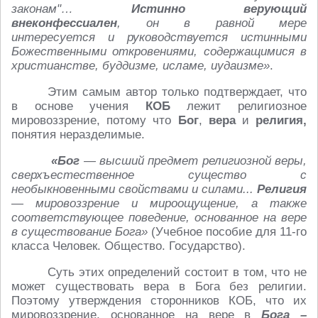
законам"…
Истинно верующий
внеконфессиален
, он в равной мере
интересуется и руководствуется истинными
Божественными откровениями, содержащимися в
христианстве, буддизме, исламе, иудаизме»
.
Этим самым автор только подтверждает, что
в основе учения
КОБ
лежит религиозное
мировоззрение, потому что
Бог
,
вера
и
религия,
понятия неразделимые.
«Бог
— высший предмет религиозной веры,
сверхъестественное существо с
необыкновенными свойствами и силами...
Религия
— мировоззрение и мироощущение, а также
соответствующее поведение, основанное на вере
в существование Бога»
(Учебное пособие для 11-го
класса Человек. Общество. Государство).
Суть этих определений состоит в том, что не
может существовать вера в Бога без религии.
Поэтому утверждения сторонников КОБ, что их
мировоззрение, основанное на вере в
Бога –