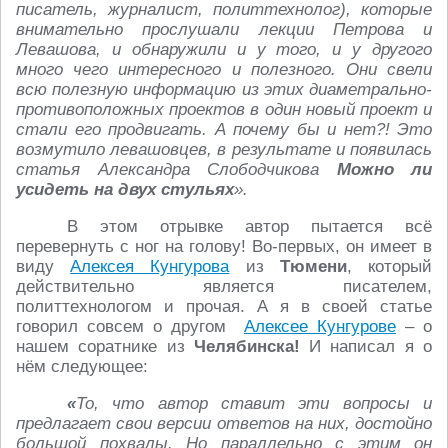
писатель, журналист, политтехнолог), которые
внимательно прослушали лекции Петрова и
Левашова, и обнаружили и у того, и у другого
много чего интересного и полезного. Они свели
всю полезную информацию из этих диаметрально-
противоположных проектов в один новый проект и
стали его продвигать. А почему бы и нет?! Это
возмутило левашовцев, в результате и появилась
статья Александра Слободчикова
Можно ли
усидеть на двух стульях
».
В этом отрывке автор пытается всё
перевернуть с ног на голову! Во-первых, он имеет в
виду
Алексея Кунгурова
из
Тюмени
, который
действительно является писателем,
политтехнологом и прочая. А я в своей статье
говорил совсем о другом
Алексее Кунгурове
– о
нашем соратнике из
Челябинска!
И написал я о
нём следующее:
«
То, что автор ставит эти вопросы и
предлагает свои версии ответов на них, достойно
большой похвалы. Но параллельно с этим он