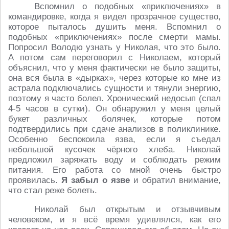
Вспомнил о подобных «приключениях» в
командировке, когда я видел прозрачное существо,
которое пыталось душить меня. Вспомнил о
подобных «приключениях» после смерти мамы.
Попросил Володю узнать у Николая, что это было.
А потом сам переговорил с Николаем, который
объяснил, что у меня фактически не было защиты,
она вся была в «дырках», через которые ко мне из
астрала подключались сущности и тянули энергию,
поэтому я часто болел. Хронический недосып (спал
4-5 часов в сутки). Он обнаружил у меня целый
букет различных болячек, которые потом
подтвердились при сдаче анализов в поликлинике.
Особенно беспокоила язва, если я съедал
небольшой кусочек чёрного хлеба. Николай
предложил заряжать воду и соблюдать режим
питания. Его работа со мной очень быстро
проявилась.
Я забыл о язве
и обратил внимание,
что стал реже болеть.
Николай был открытым и отзывчивым
человеком, и я всё время удивлялся, как его