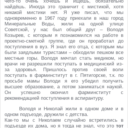
чего-то очень хочешь и ищешь, обязательно
найдёшь. Иногда это граничит с мистикой, хотя
никакой мистики нет. Я уже писал, что мы
одновременно в 1967 году приехали в наш город
Минеральные Воды, жили на одной улице
Советской, у нас был общий друг – Володя
Козырев, с которым я познакомился на работе в
проектно-сметной группе, где он проработал до
поступления в вуз. Я знал его отца, с которым мы
были заядлыми туристами – обходили пешком все
местные горы. Володя мечтал стать медиком, но
врачи не разрешили поступать в медицинский из-
за здоровья. Пришлось против своей воли
поступать в фарминститут в г. Пятигорске, т.к. по
просьбе мамы Володи я его убедил получить
высшее образование, а потом заниматься наукой.
Он успешно окончил фарминститут с
рекомендацией поступления в аспирантуру.
Володя и Николай жили в одном доме и в
одном подъезде, дружили с детства.
Как-то мы с Николаем случайно встретились в
подъезде их дома, но я тогда не знал, что это
тот