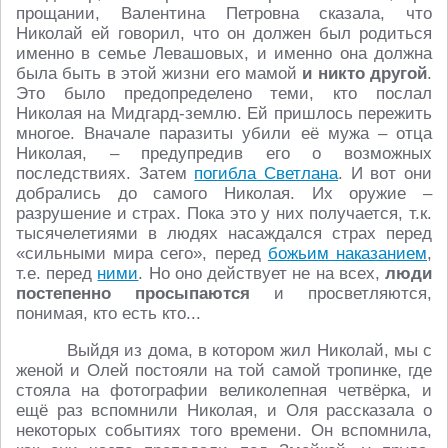
прощании, Валентина Петровна сказала, что
Николай ей говорил, что он должен был родиться
именно в семье Левашовых, и именно она должна
была быть в этой жизни его мамой
и никто другой
.
Это было предопределено теми, кто послал
Николая на Мидгард-землю. Ей пришлось пережить
многое. Вначале паразиты убили её мужа – отца
Николая, – предупредив его о возможных
последствиях. Затем
погибла Светлана
. И вот они
добрались до самого Николая. Их оружие –
разрушение и страх. Пока это у них получается, т.к.
тысячелетиями в людях насаждался страх перед
«сильными мира сего», перед
божьим наказанием
,
т.е. перед
ними
. Но оно действует не на всех,
люди
постепенно просыпаются
и просветляются,
понимая, кто есть кто...
Выйдя из дома, в котором жил Николай, мы с
женой и Олей постояли на той самой тропинке, где
стояла на фотографии великолепная четвёрка, и
ещё раз вспомнили Николая, и Оля рассказала о
некоторых событиях того времени. Он вспомнила,