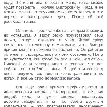
воду. 12 июня она спросила меня, когда можно
будет позвонить Николаю Викторовичу. Тогда я не
мог ей сказать о случившемся, не хотелось в это
верить и расстраивать дочь. Позже ей всё
рассказала жена.
Однажды, придя с работы в добром здравии,
но уставшим, я вдруг резко почувствовал себя
плохо, потерял сознание и упал. Жена сразу
связалась по телефону с Николаем, и он быстро
привёл меня в нормальное состояние. Он работал
со мной и расспрашивал о моём состоянии. Ног я
не чувствовал, они казались ледышкой, бил озноб.
Николай меня расспрашивал и говорил, что вот
сейчас тепло пойдёт в ноги. И, действительно, я
вновь ощутил, как тёплая кровь расходится по
ногам, и
всё быстро нормализовалось
.
Вот ещё один пример эффективности и
действенности методов сканирования и лечения
людей, когда не нужны сложная аппаратура,
дорогие лекарства и т.п. Со своим дружным
коллективом – это преподаватели иностранных