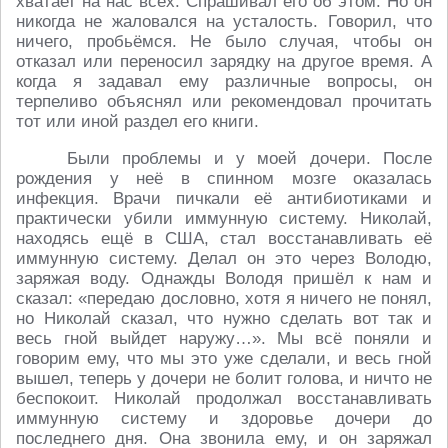
хватает на нас всех. Спрашивал его об этом. Но он
никогда не жаловался на усталость. Говорил, что
ничего, пробьёмся. Не было случая, чтобы он
отказал или переносил зарядку на другое время. А
когда я задавал ему различные вопросы, он
терпеливо объяснял или рекомендовал прочитать
тот или иной раздел его книги.
Были проблемы и у моей дочери. После
рождения у неё в спинном мозге оказалась
инфекция. Врачи пичкали её антибиотиками и
практически убили иммунную систему. Николай,
находясь ещё в США, стал восстанавливать её
иммунную систему. Делал он это через Володю,
заряжая воду. Однажды Володя пришёл к нам и
сказал: «передаю дословно, хотя я ничего не понял,
но Николай сказал, что нужно сделать вот так и
весь гной выйдет наружу…». Мы всё поняли и
говорим ему, что мы это уже сделали, и весь гной
вышел, теперь у дочери не болит голова, и ничто не
беспокоит. Николай продолжал восстанавливать
иммунную систему и здоровье дочери до
последнего дня. Она звонила ему, и он заряжал