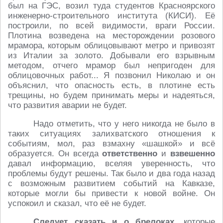
был на ГЭС, возил туда студентов Красноярского
инженерно-строительного института (КИСИ). Её
построили, по всей видимости, враги России.
Плотина возведена на месторождении розового
мрамора, которым облицовывают метро и привозят
из Италии за золото. Добывали его взрывным
методом, отчего мрамор был непригоден для
облицовочных работ... Я позвонил Николаю и он
объяснил, что опасность есть, в плотине есть
трещины, но будем принимать меры и надеяться,
что развития аварии не будет.
Надо отметить, что у него никогда не было в
таких ситуациях залихватского отношения к
событиям, мол, раз взмахну «шашкой» и всё
образуется. Он всегда
ответственно
и
взвешенно
давал информацию, вселяя уверенность, что
проблемы будут решены. Так было и два года назад
с возможным развитием событий на Кавказе,
которые могли бы привести к новой войне. Он
успокоил и сказал, что её не будет.
Следует сказать и о брелоках
, которые