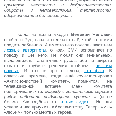
примером честности и добросовестности,
доброты и человеколюбия, терпеливости,
сдержанности и большого ума...
Когда из жизни уходит
Великий Человек
,
особенно Рус, паразиты делают всё, чтобы его имя
предать забвению. А вместо него подсовывают нам
ложные авторитеты
, о коих СМИ вспоминает по
поводу и без него. Не любят они гениальных,
выдающихся, талантливых русов, ибо по широте
охвата и глубине решения проблемы
нет им
равных
. И это не просто слова,
это факт
. В
советские времена, когда ещё функционировал
«Антисионистский комитет», помнится, на
телевизионной встрече члены комитета
подчёркивали, что,
«наряду с гениальными евреями
рядом работали выдающиеся русские…»
(и не
более). Как глубоко это
в них сидит
… Но они
успели и нас приучить к беспамятству. Теперь «мы»
«любим» только мёртвых героев.