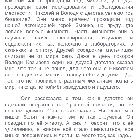
как они часто пропадали под Змейкой, у пруда,
проводили свои исследования и обследования
местности. Николай и Володя с детства увлекались
биологией. Они много времени проводили под
нашей легендарной горой Змейка, на пруду, где
ловили всякую живность. Часть живности они в
научных целях препарировали, изучали и
содержали их, как положено в лабораториях, в
склянках в спирту. Друзей соседские мальчишки
считали не от мира сего. Даже в день похорон
Володи Козырева один из друзей детства сказал
мне, что так и не понял, для чего они с Николаем
всё это делали, мороча голову себе и другим... Да,
тот, кто не проникся страстным желанием познать
мир, никогда не поймёт жаждущего и ищущего.
Оля рассказала о том, как в детстве ей
сделали операцию на брюшной полости, но не
совсем удачно. Она пожаловалась Николаю, что
кишки болят и как-то там не так скручены. Он
поводил по её животу. А она и говорит, что к её
удивлению, в животе всё стало шевелиться, все
кишки повернулись и легли на место так, как надо…