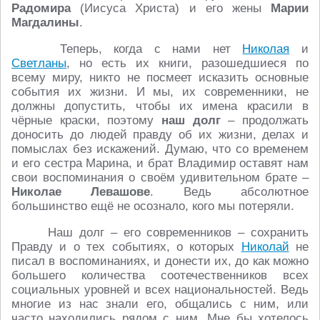
Радомира
(Иисуса Христа) и его жены
Марии
Магдалины
.
Теперь, когда с нами нет
Николая
и
Светланы
, но есть их книги, разошедшиеся по
всему миру, никто не посмеет исказить основные
события их жизни. И мы, их современники, не
должны допустить, чтобы их имена красили в
чёрные краски, поэтому
наш долг
– продолжать
доносить до людей правду об их жизни, делах и
помыслах без искажений. Думаю, что со временем
и его сестра Марина, и брат Владимир оставят нам
свои воспоминания о своём удивительном брате –
Николае Левашове
. Ведь абсолютное
большинство ещё не осознало, кого мы потеряли.
Наш долг – его современников – сохранить
Правду и о тех событиях, о которых
Николай
не
писал в воспоминаниях, и донести их, до как можно
большего количества соотечественников всех
социальных уровней и всех национальностей. Ведь
многие из нас знали его, общались с ним, или
часто находились рядом с ним. Мне бы хотелось