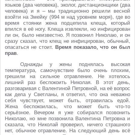
языков (два человека), эколог, дистанционщики (два
человека) и я – мы традиционно решили весной
взойти на Змейку (994 м над уровнем моря), где во
время стоянки жена подцепила клеща, который
впился в её ногу. Клеща извлекли, но инфицирован
ли он, было неизвестно. Я позвонил Николаю, и он
сразу сказал, что клещ не инфицирован, обычный,
опасаться не стоит.
Время показало, что он был
прав
.
Однажды у жены поднялась высокая
температура, самочувствие было очень плохим,
грешили на сильное отравление. Не хотелось
лишний раз беспокоить Николая. В этот день,
разговаривая с Валентиной Петровной, на её вопрос
как дела у Светланы, я ответил, что она неважно
себя чувствует, может быть, отравилась едой.
Жена беспокоилась, что может быть что-то
серьёзное. Вечером я уже собирался позвонить
Николаю, но мне позвонила Валентина Петровна и
сказала, что Николай проверил, ничего страшного
нет, обычное отравление. На следующий день всё