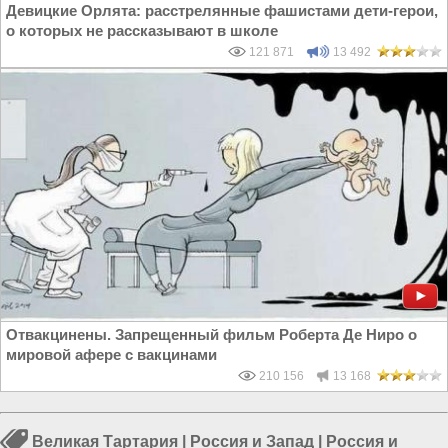
Девицкие Орлята: расстрелянные фашистами дети-герои,
о которых не рассказывают в школе
121 871
13 492
Отвакцинены. Запрещенный фильм Роберта Де Ниро о
мировой афере с вакцинами
210 156
13 168
Великая Тартария
|
Россия и Запад
|
Россия и