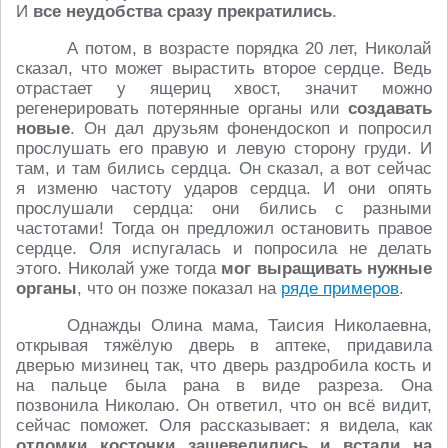
И
все неудобства сразу прекратились
.
А потом, в возрасте порядка 20 лет, Николай
сказал, что может вырастить второе сердце. Ведь
отрастает у ящериц хвост, значит можно
регенерировать потерянные органы или
создавать
новые
. Он дал друзьям фонендоскоп и попросил
прослушать его правую и левую сторону груди. И
там, и там бились сердца. Он сказал, а вот сейчас
я изменю частоту ударов сердца. И они опять
прослушали сердца: они бились с разными
частотами! Тогда он предложил остановить правое
сердце. Оля испугалась и попросила не делать
этого. Николай уже тогда
мог выращивать нужные
органы
, что он позже показал на
ряде примеров
.
Однажды Олина мама, Таисия Николаевна,
открывая тяжёлую дверь в аптеке, придавила
дверью мизинец так, что дверь раздробила кость и
на пальце была рана в виде разреза. Она
позвонила Николаю. Он ответил, что он всё видит,
сейчас поможет. Оля рассказывает: я видела, как
отломки косточки зашевелились и встали на