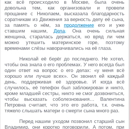
как всё происходило в Москве, была очень
довольна тем, как организовали и провели
прощание с Николаем, высказала благодарность
соратникам из Движения за верность делу её сына,
за память о нём, за
продолжение
его и уже
ставшим нашим,
Дела
. Она очень сильная
женщина, старалась держаться, но вряд ли чем
можно утешить материнское горе, поэтому
временами слёзы наворачивались на её глаза.
Николай её берёг до последнего. Не хотел,
чтобы она знала о его проблемах. У него всегда был
один ответ на вопрос о его делах: «у меня всё
хорошо или лучше всех». Он звонил ей каждый
день, поддерживая её здоровье. И когда всё
случилось, её телефон был заблокирован и никто,
кроме младшей сестры, никто не смог дозвониться,
чтобы высказать соболезнования… Валентина
Петровна считает, что это его работа, т.к. очень
тяжело слышать матери о смерти сына много раз.
Перед нашим уходом позвонил старший сын
Владимир, они коротко поговорили. А потом, при