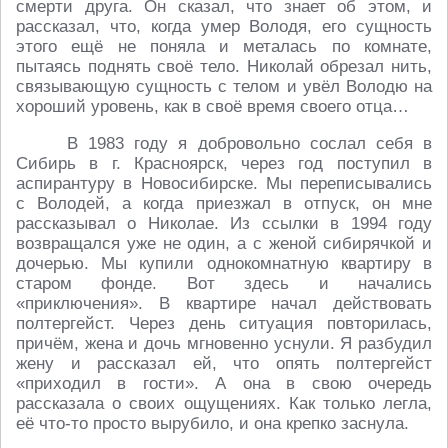
смерти друга. Он сказал, что знает об этом, и
рассказал, что, когда умер Володя, его сущность
этого ещё не поняла и металась по комнате,
пытаясь поднять своё тело. Николай обрезал нить,
связывающую сущность с телом и увёл Володю на
хороший уровень, как в своё время своего отца…
В 1983 году я добровольно сослал себя в
Сибирь в г. Красноярск, через год поступил в
аспирантуру в Новосибирске. Мы переписывались
с Володей, а когда приезжал в отпуск, он мне
рассказывал о Николае. Из ссылки в 1994 году
возвращался уже не один, а с женой сибирячкой и
дочерью. Мы купили однокомнатную квартиру в
старом фонде. Вот здесь и начались
«приключения». В квартире начал действовать
полтергейст. Через день ситуация повторилась,
причём, жена и дочь мгновенно уснули. Я разбудил
жену и рассказал ей, что опять полтергейст
«приходил в гости». А она в свою очередь
рассказала о своих ощущениях. Как только легла,
её что-то просто вырубило, и она крепко заснула.