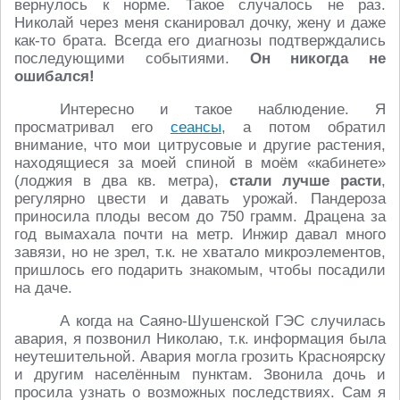
вернулось к норме. Такое случалось не раз.
Николай через меня сканировал дочку, жену и даже
как-то брата. Всегда его диагнозы подтверждались
последующими событиями.
Он никогда не
ошибался!
Интересно и такое наблюдение. Я
просматривал его
сеансы
, а потом обратил
внимание, что мои цитрусовые и другие растения,
находящиеся за моей спиной в моём «кабинете»
(лоджия в два кв. метра),
стали лучше расти
,
регулярно цвести и давать урожай. Пандероза
приносила плоды весом до 750 грамм. Драцена за
год вымахала почти на метр. Инжир давал много
завязи, но не зрел, т.к. не хватало микроэлементов,
пришлось его подарить знакомым, чтобы посадили
на даче.
А когда на Саяно-Шушенской ГЭС случилась
авария, я позвонил Николаю, т.к. информация была
неутешительной. Авария могла грозить Красноярску
и другим населённым пунктам. Звонила дочь и
просила узнать о возможных последствиях. Сам я