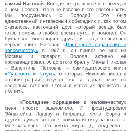
самый Николай
. Володя не сразу мне всё поведал
о нём, боялся, что я не поверю в его способности.
Мы подружились с Володей. Это был
единственный интересный собеседник и, как потом
оказалось, настоящий друг, который всегда был
готов помочь в любое время суток и помогал. Он
буквально боготворил друга, и когда появилась
первая книга Николая «
Последнее обращение к
человечеству»
в 1997 г., он привёз её мне из
Москвы и подарил. Володя активно её
пропагандировал. А до этого брал у Мамы Николая
– Валентины Петровны – самиздатовские книги
«Сущность и Разум»
, о которых Николай писал в
автобиографии, изучал их и давал мне на
несколько вечеров, чтобы я успел их прочитать и
изучить.
«Последнее обращение к человечеству»
меня просто ошеломило. Я проштудировал
Эйнштейна, Ландау и Лифшица, Фока, Борна и
других, думал, что всё: поймал истину за «хвост».
Мне казалось, что «Роза мира» Д. Андреева –