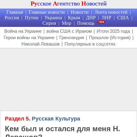
Ру
сское
А
гентство
Н
овостей
Главная
Главные новости
Новости
Лента новостей
|
|
|
|
Россия
Путин
Украина
Крым
ДНР
ЛНР
США
|
|
|
|
|
|
|
Сирия
Мир
Помощь
|
|
Война на Украине
|
война США с Ираном
|
Итоги 2025 года
|
Герои войны на Украине
|
Гренландия
|
Прошлое (История)
|
Николай Левашов
|
Популярные в соцсетях
Раздел 5.
Русская Культура
Кем был и остался для меня Н.