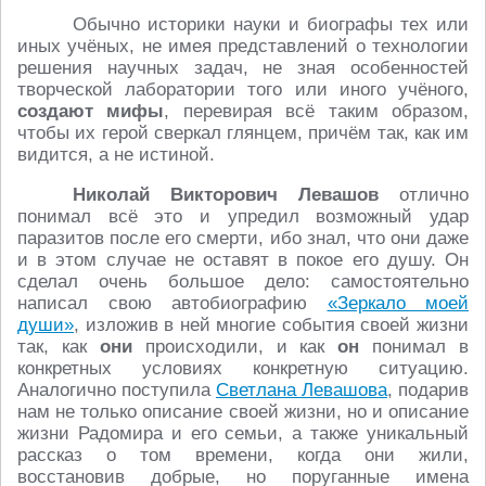
Обычно историки науки и биографы тех или
иных учёных, не имея представлений о технологии
решения научных задач, не зная особенностей
творческой лаборатории того или иного учёного,
создают мифы
, перевирая всё таким образом,
чтобы их герой сверкал глянцем, причём так, как им
видится, а не истиной.
Николай Викторович Левашов
отлично
понимал всё это и упредил возможный удар
паразитов после его смерти, ибо знал, что они даже
и в этом случае не оставят в покое его душу. Он
сделал очень большое дело: самостоятельно
написал свою автобиографию
«Зеркало моей
души»
, изложив в ней многие события своей жизни
так, как
они
происходили, и как
он
понимал в
конкретных условиях конкретную ситуацию.
Аналогично поступила
Светлана Левашова
, подарив
нам не только описание своей жизни, но и описание
жизни Радомира и его семьи, а также уникальный
рассказ о том времени, когда они жили,
восстановив добрые, но поруганные имена