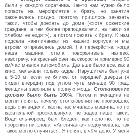
были у каждого соратника. Как-то нам нужно было
попасть на мероприятие к брату, но занятия
закончились поздно, поэтому пришлось заказать
такси, чтобы доехать до дома («хотя советские
граждане, а тем более преподаватели, на такси за
хлебом не ездят»), а потом поехать к брату. К нам
подсела «англичанка» из нашего корпуса и мы
втроём отправились домой. На перекрёстке, когда
наша машина стала поворачивать налево,
навстречу, на красный свет на скорости примерно 90
км/час мчался автомобиль. Дальше было всё, как в
кино, мелькали только кадры. Нарушитель был уже
в 5-10 м, если не ближе, от передней дверцы (я
сидел впереди) под углом чуть меньше 90 град,
женщины завопили в полную мощь.
Столкновение
должно было быть 100%
. Потом и женщина не
могли понять, почему столкновения не произошло,
ведь они видели, как на нас мчалась машина, но по
касательной проскользнула, не задев наше такси.
Водитель-кореец был бледен, как полотно, но не
проронил ни слова. «Англичанка» недоумевала, как
такое могло случиться. Я понял, в чём дело. У меня