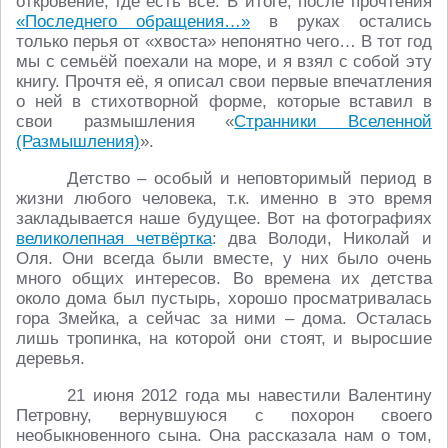
откровение, где есть всё. В итоге, после прочтения
«Последнего обращения…»
в руках остались
только перья от «хвоста» непонятно чего… В тот год
мы с семьёй поехали на море, и я взял с собой эту
книгу. Прочтя её, я описал свои первые впечатления
о ней в стихотворной форме, которые вставил в
свои размышления «
Странники Вселенной
(Размышления)
».
Детство – особый и неповторимый период в
жизни любого человека, т.к. именно в это время
закладывается наше будущее. Вот на фотографиях
великолепная четвёртка
: два Володи, Николай и
Оля. Они всегда были вместе, у них было очень
много общих интересов. Во времена их детства
около дома был пустырь, хорошо просматривалась
гора Змейка, а сейчас за ними – дома. Осталась
лишь тропинка, на которой они стоят, и выросшие
деревья.
21 июня 2012 года мы навестили Валентину
Петровну, вернувшуюся с похорон своего
необыкновенного сына. Она рассказала нам о том,