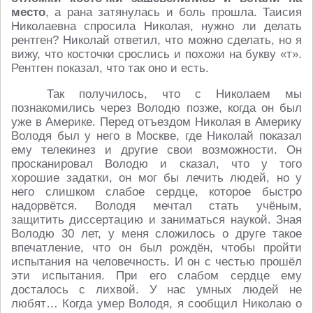
место
, а рана затянулась и боль прошла. Таисия
Николаевна спросила Николая, нужно ли делать
рентген? Николай ответил, что можно сделать, но я
вижу, что косточки срослись и похожи на букву «т».
Рентген показал, что так оно и есть.
Так получилось, что с Николаем мы
познакомились через Володю позже, когда он был
уже в Америке. Перед отъездом Николая в Америку
Володя был у него в Москве, где Николай показал
ему телекинез и другие свои возможности. Он
просканировал Володю и сказал, что у того
хорошие задатки, он мог бы лечить людей, но у
него слишком слабое сердце, которое быстро
надорвётся. Володя мечтал стать учёным,
защитить диссертацию и заниматься наукой. Зная
Володю 30 лет, у меня сложилось о друге такое
впечатление, что он был рождён, чтобы пройти
испытания на человечность. И он с честью прошёл
эти испытания. При его слабом сердце ему
досталось с лихвой. У нас умных людей не
любят… Когда умер Володя, я сообщил Николаю о