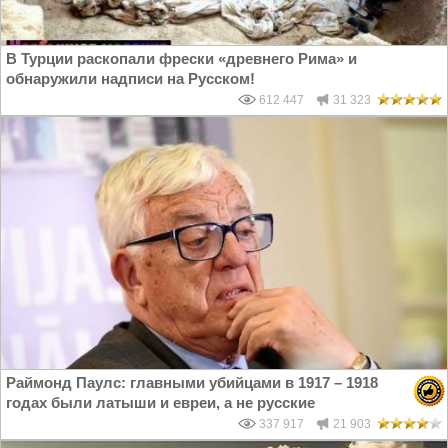
В Турции раскопали фрески «древнего Рима» и
обнаружили надписи на Русском!
612 447
31 323
Раймонд Паулс: главными убийцами в 1917 – 1918
годах были латыши и евреи, а не русские
337 917
21 903