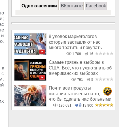
Одноклассники
ВКонтакте
Facebook
то
и;
ас
те
 и
8 уловок маркетологов
о,
которые заставляют нас
много тратить и покупать
ненужное
1 709
16
Самые грязные выборы в
 к
США. Всё, что нужно знать об
американских выборах
 с
м,
791
5
ой
Почти все продукты
питания заточены на то,
что бы сделать нас больными
их
и бесплодным
196 031
13 900