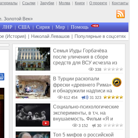
материалы
|
Ссылки
|
Зарубки
|
Молва
|
Книги
|
О проекте
|
Контакты
. Золотой Век»
ЛНР
США
Сирия
Мир
Помощь
|
|
|
|
е (История)
|
Николай Левашов
|
Популярные в соцсетях
Семья Иуды Горбачёва
после уличения в сборе
средств для ВСУ исчезла из
общего поля
338
В Турции раскопали
фрески «древнего Рима»
и обнаружили надписи на
Русском!
612 454
31 323
Социально-психологические
эксперименты, в т.ч. на
внушаемость. Фильм «Я и
другие»
3 152
30
Топ 5 мифов о российской