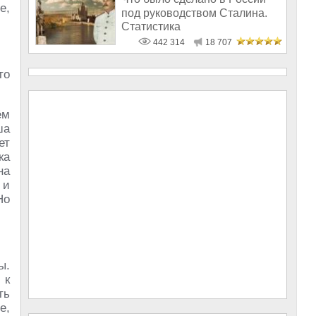
е,
под руководством Сталина.
Статистика
442 314
18 707
то
ём
ша
ет
ка
на
 и
Но
ы.
 к
ть
е,