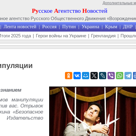
Дополнительные 
Ру
сское
А
гентство
Н
овостей
ое агентство Русского Общественного Движения «Возрождение
Лента новостей
Россия
Путин
Украина
Крым
ДНР
|
|
|
|
|
|
|
Итоги 2025 года
|
Герои войны на Украине
|
Гренландия
|
Прошло
ипуляции
ознанием
мов манипуляции
тив вас. Отрывок
кина «Безопасное
. Издательство