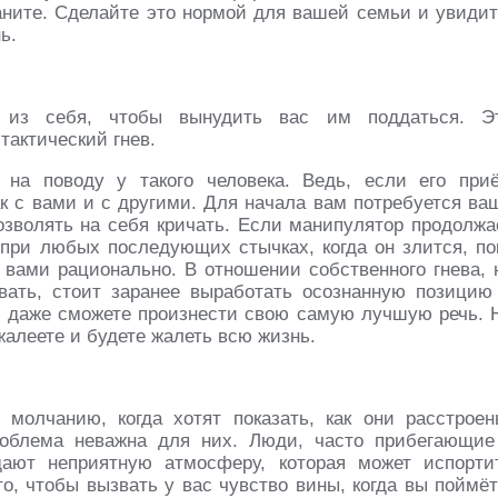
раните. Сделайте это нормой для вашей семьи и увидит
ь.
 из себя, чтобы вынудить вас им поддаться. Э
актический гнев.
а поводу у такого человека. Ведь, если его при
ак с вами и с другими. Для начала вам потребуется ва
озволять на себя кричать. Если манипулятор продолжа
 при любых последующих стычках, когда он злится, по
 вами рационально. В отношении собственного гнева, 
вать, стоит заранее выработать осознанную позицию
ь, даже сможете произнести свою самую лучшую речь. 
ожалеете и будете жалеть всю жизнь.
молчанию, когда хотят показать, как они расстроен
роблема неважна для них. Люди, часто прибегающие
ают неприятную атмосферу, которая может испорти
о, чтобы вызвать у вас чувство вины, когда вы поймёт