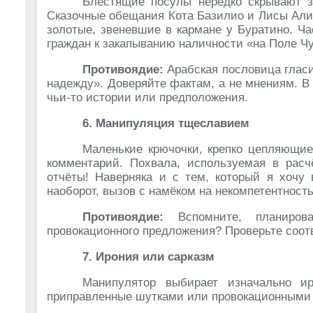
Блестящие посулы нередко скрывают з
Сказочные обещания Кота Базилио и Лисы Али
золотые, звеневшие в кармане у Буратино. Ч
граждан к закапыванию наличности «на Поле Чу
Противоядие:
Арабская пословица гласит
надежду». Доверяйте фактам, а не мнениям. В
чьи-то истории или предположения.
6. Манипуляция тщеславием
Маленькие крючочки, крепко цепляющие 
комментарий. Похвала, используемая в расч
отчёты! Наверняка и с тем, который я хочу 
наоборот, вызов с намёком на некомпетентность
Противоядие:
Вспомните, планиров
провокационного предложения? Проверьте соот
7. Ирония или сарказм
Манипулятор выбирает изначально ир
приправленные шутками или провокационными