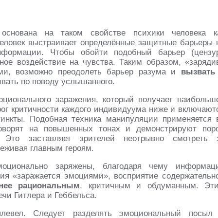
 основана на таком свойстве психики человека к
человек выстраивает определённые защитные барьеры 
нформации. Чтобы обойти подобный барьер (цензу
ное воздействие на чувства. Таким образом, «заряди
и, возможно преодолеть барьер разума и
вызвать
ивать по поводу услышанного.
оционального заражения, который получает наибольш
порог критичности каждого индивидуума ниже и включают
инкты. Подобная техника манипуляции применяется 
говорят на повышенных тонах и демонстрируют пор
. Это заставляет зрителей неотрывно смотреть 
еживая главным героям.
моционально заряжены, благодаря чему информац
рия «заражается эмоциями», восприятие содержательн
нее рациональным
, критичным и обдуманным. Эт
чи Гитлера и Геббельса.
левел. Следует разделять эмоциональный посыл