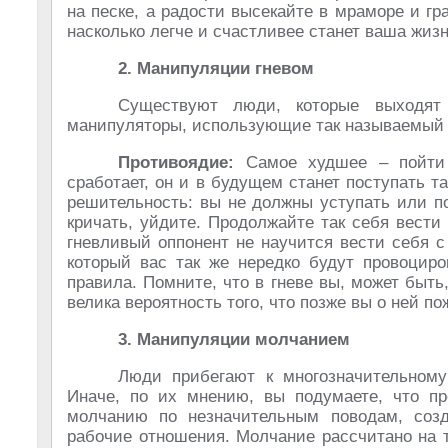
на песке, а радости высекайте в мраморе и г
насколько легче и счастливее станет ваша жизн
2. Манипуляции гневом
Существуют люди, которые выходят
манипуляторы, использующие так называемый т
Противоядие:
Самое худшее – пойти н
сработает, он и в будущем станет поступать т
решительность: вы не должны уступать или п
кричать, уйдите. Продолжайте так себя вести
гневливый оппонент не научится вести себя с
который вас так же нередко будут провоциро
правила. Помните, что в гневе вы, может быт
велика вероятность того, что позже вы о ней п
3. Манипуляции молчанием
Люди прибегают к многозначительному 
Иначе, по их мнению, вы подумаете, что п
молчанию по незначительным поводам, созд
рабочие отношения. Молчание рассчитано на т