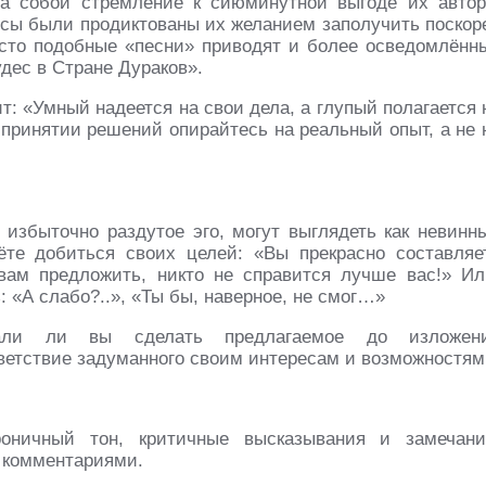
а собой стремление к сиюминутной выгоде их автор
сы были продиктованы их желанием заполучить поскор
асто подобные «песни» приводят и более осведомлённ
дес в Стране Дураков».
: «Умный надеется на свои дела, а глупый полагается 
 принятии решений опирайтесь на реальный опыт, а не 
избыточно раздутое эго, могут выглядеть как невинн
ёте добиться своих целей: «Вы прекрасно составляе
вам предложить, никто не справится лучше вас!» Ил
: «А слабо?..», «Ты бы, наверное, не смог…»
али ли вы сделать предлагаемое до изложен
ветствие задуманного своим интересам и возможностям
оничный тон, критичные высказывания и замечани
 комментариями.