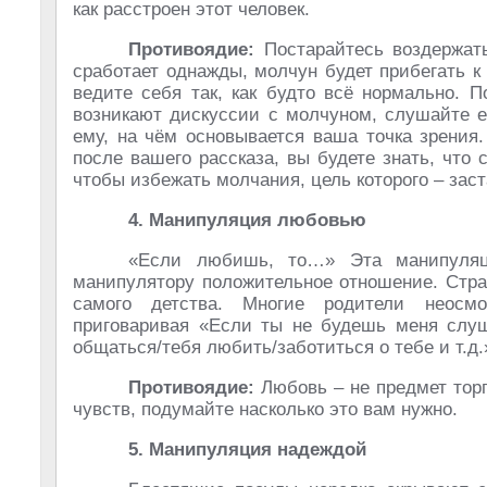
как расстроен этот человек.
Противоядие:
Постарайтесь воздержать
сработает однажды, молчун будет прибегать к
ведите себя так, как будто всё нормально. 
возникают дискуссии с молчуном, слушайте е
ему, на чём основывается ваша точка зрения
после вашего рассказа, вы будете знать, что
чтобы избежать молчания, цель которого – заст
4. Манипуляция любовью
«Если любишь, то…» Эта манипуляц
манипулятору положительное отношение. Стра
самого детства. Многие родители неосм
приговаривая «Если ты не будешь меня слуша
общаться/тебя любить/заботиться о тебе и т.д.
Противоядие:
Любовь – не предмет торг
чувств, подумайте насколько это вам нужно.
5. Манипуляция надеждой