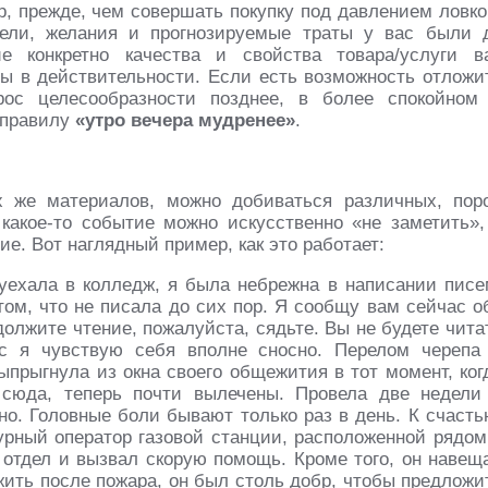
, прежде, чем совершать покупку под давлением ловко
цели, желания и прогнозируемые траты у вас были 
е конкретно качества и свойства товара/услуги в
мы в действительности. Если есть возможность отложи
рос целесообразности позднее, в более спокойном
 правилу
«утро вечера мудренее»
.
 же материалов, можно добиваться различных, пор
какое-то событие можно искусственно «не заметить»,
е. Вот наглядный пример, как это работает:
 уехала в колледж, я была небрежна в написании писе
том, что не писала до сих пор. Я сообщу вам сейчас о
должите чтение, пожалуйста, сядьте. Вы не будете чита
ас я чувствую себя вполне сносно. Перелом черепа
выпрыгнула из окна своего общежития в тот момент, ког
 сюда, теперь почти вылечены. Провела две недели
но. Головные боли бывают только раз в день. К счасть
рный оператор газовой станции, расположенной рядом
отдел и вызвал скорую помощь. Кроме того, он навещ
жить после пожара, он был столь добр, чтобы предложи