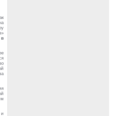
ак
на
ру
в»
 в
ее
ся
во
ой
за
ия
ой
им
 и