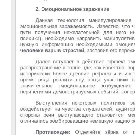
2. Эмоциональное заражение
Данная технология манипулирования
эмоциональная заражаемость. Известно, что 
пути получения нежелательной для него и
психики), необходимо направить манипулятив
нужную информацию необходимыми эмоциям
человеке взрыв страстей
, заставив его переж
Далее вступает в действие эффект эм
распространение в толпе, где, как известно, 
исторически более древние рефлексы и инст
время ряда реалити-шоу, когда участники 
значительное эмоциональное возбуждение
перипетиями демонстрируемых событий, сопер
Выступления некоторых политиков э
воздействует на чувства слушателей, аудито
стороны речи выступающего становится
ме
отличались зомбировавшие немецкую нацию ре
Противоядие:
Отделяйте зёрна от п