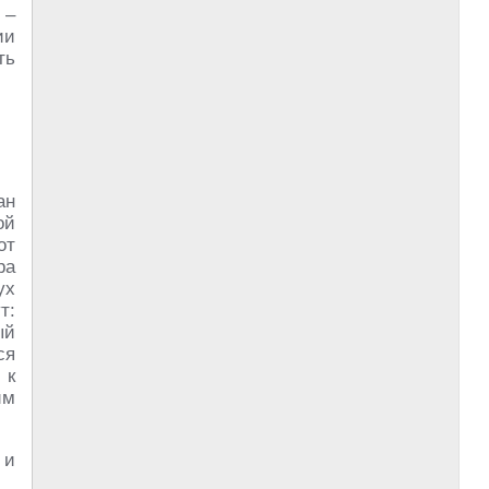
 –
ии
ть
ан
ой
от
ра
ух
т:
ый
ся
 к
им
 и