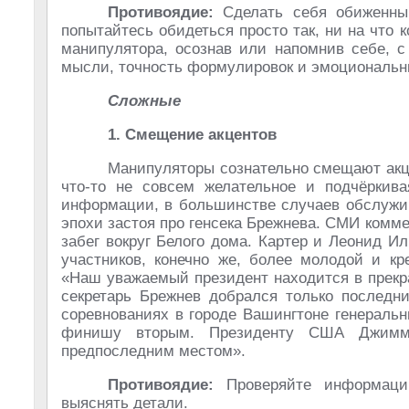
Противоядие:
Сделать себя обиженным
попытайтесь обидеться просто так, ни на что 
манипулятора, осознав или напомнив себе, с
мысли, точность формулировок и эмоциональн
Сложные
1. Смещение акцентов
Манипуляторы сознательно смещают акце
что-то не совсем желательное и подчёркив
информации, в большинстве случаев обслужи
эпохи застоя про генсека Брежнева. СМИ ком
забег вокруг Белого дома. Картер и Леонид И
участников, конечно же, более молодой и к
«Наш уважаемый президент находится в прекр
секретарь Брежнев добрался только послед
соревнованиях в городе Вашингтоне генераль
финишу вторым. Президенту США Джимми
предпоследним местом».
Противоядие:
Проверяйте информацию
выяснять детали.