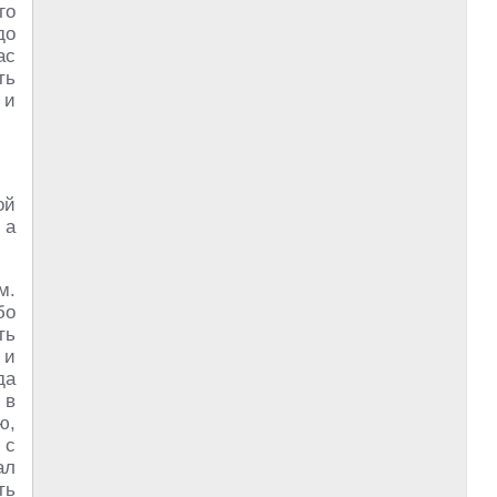
го
до
ас
ть
 и
ой
 а
м.
бо
ть
 и
да
 в
ю,
 с
ал
ть