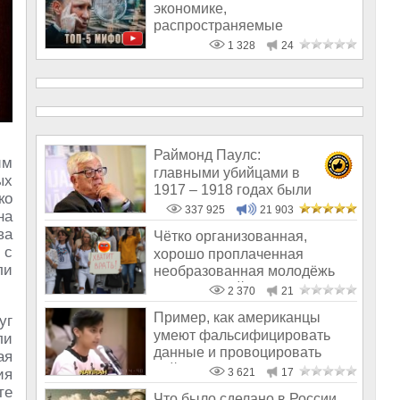
экономике,
распространяемые
политическими шулерами
1 328
24
Раймонд Паулс:
им
главными убийцами в
ых
1917 – 1918 годах были
ко
латыши и евреи, а не русс
337 925
21 903
на
ва
Чётко организованная,
 с
хорошо проплаченная
ли
необразованная молодёжь
снесёт любой режи
2 370
21
Пример, как американцы
уг
умеют фальсифицировать
ли
данные и провоцировать
ая
войны
ия
3 621
17
те
Что было сделано в России