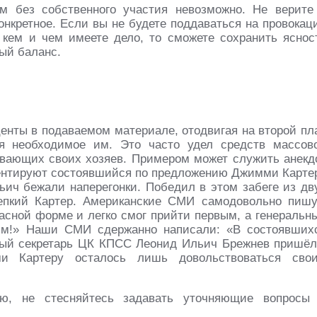
 без собственного участия невозможно. Не верите
конкретное. Если вы не будете поддаваться на провокац
 кем и чем имеете дело, то сможете сохранить яснос
ый баланс.
нты в подаваемом материале, отодвигая на второй пл
ая необходимое им. Это часто удел средств массов
вающих своих хозяев. Примером может служить анекд
ментируют состоявшийся по предложению Джимми Карте
льич бежали наперегонки. Победил в этом забеге из дв
репкий Картер. Американские СМИ самодовольно пишу
асной форме и легко смог прийти первым, а генеральн
ним!» Наши СМИ сдержанно написали: «В состоявших
ный секретарь ЦК КПСС Леонид Ильич Брежнев пришёл
 Картеру осталось лишь довольствоваться сво
, не стесняйтесь задавать уточняющие вопросы