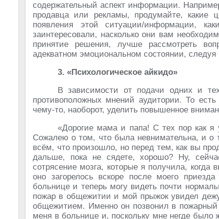
содержательный аспект информации. Например
продавца или рекламы, продумайте, какие 
появления этой ситуации/информации, каки
заинтересовали, насколько они вам необходи
принятие решения, лучше рассмотреть воп
адекватном эмоциональном состоянии, следуя
3. «Психологическое айкидо»
В зависимости от подачи одних и тех
противоположных мнений аудитории. То есть 
чему-то, наоборот, уделить повышенное внимани
«Дорогие мама и папа! С тех пор как я
Сожалею о том, что была невнимательна, и о 
всём, что произошло, но перед тем, как вы про
дальше, пока не сядете, хорошо? Ну, сейч
сотрясение мозга, которые я получила, когда 
оно загорелось вскоре после моего приезда
больнице и теперь могу видеть почти нормаль
пожар в общежитии и мой прыжок увидел дежу
общежитием. Именно он позвонил в пожарный 
меня в больнице и, поскольку мне негде было 