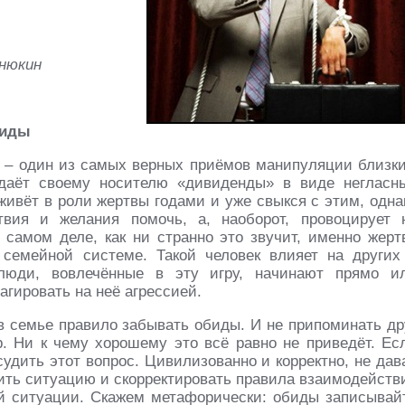
енюкин
биды
 – один из самых верных приёмов манипуляции близк
 даёт своему носителю «дивиденды» в виде негласн
живёт в роли жертвы годами и уже свыкся с этим, одна
вия и желания помочь, а, наоборот, провоцирует 
 самом деле, как ни странно это звучит, именно жерт
семейной системе. Такой человек влияет на других
юди, вовлечённые в эту игру, начинают прямо и
гировать на неё агрессией.
 семье правило забывать обиды. И не припоминать др
. Ни к чему хорошему это всё равно не приведёт. Ес
судить этот вопрос. Цивилизованно и корректно, не дав
нить ситуацию и скорректировать правила взаимодейств
й ситуации. Скажем метафорически: обиды записывай