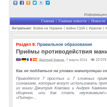
Информационн
Главная
Главные новости
Новости
|
|
Актуально:
Война на Украине
|
война США с Ираном
|
Раздел 9.
Правильное образование
Приёмы противодействия ман
23 075
Дмитрий Ковпак
, 7 марта 2014
Как не поддаться на уловки манипуляции с
Приводятся 7 простых и 7 сложных приё
сознанием, которые могут использовать про
из книги Дмитрия Ковпака и Андрея Каменю
общение, или Как стать неуязвимым!»
«Питер»...