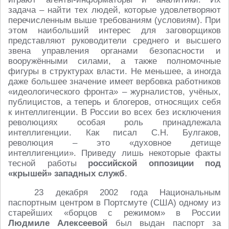
задача – найти тех людей, которые удовлетворяют
перечисленным выше требованиям (условиям). При
этом наибольший интерес для заговорщиков
представляют руководители среднего и высшего
звена управления органами безопасности и
вооружёнными силами, а также полномочные
фигуры в структурах власти. Не меньшее, а иногда
даже большее значение имеет вербовка работников
«идеологического фронта» – журналистов, учёных,
публицистов, а теперь и блогеров, относящих себя
к интеллигенции. В России во всех без исключения
революциях особая роль принадлежала
интеллигенции. Как писал С.Н. Булгаков,
революция – это «духовное детище
интеллигенции». Приведу лишь некоторые факты
тесной работы
российской оппозиции
под
«крышей» западных служб
.
23 декабря 2002 года Национальным
паспортным центром в Портсмуте (США) одному из
старейших «борцов с режимом» в России
Людмиле Алексеевой
был выдан паспорт за