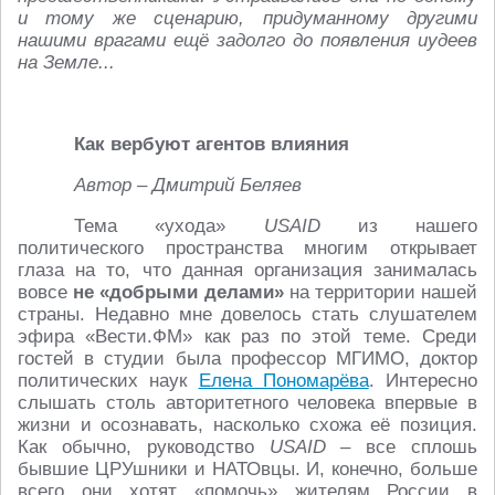
и тому же сценарию, придуманному другими
нашими врагами ещё задолго до появления иудеев
на Земле...
Как вербуют агентов влияния
Автор – Дмитрий Беляев
Тема «ухода»
USAID
из нашего
политического пространства многим открывает
глаза на то, что данная организация занималась
вовсе
не «добрыми делами»
на территории нашей
страны. Недавно мне довелось стать слушателем
эфира «Вести.ФМ» как раз по этой теме. Среди
гостей в студии была профессор МГИМО, доктор
политических наук
Елена Пономарёва
. Интересно
слышать столь авторитетного человека впервые в
жизни и осознавать, насколько схожа её позиция.
Как обычно, руководство
USAID
– все сплошь
бывшие ЦРУшники и НАТОвцы. И, конечно, больше
всего они хотят «помочь» жителям России в