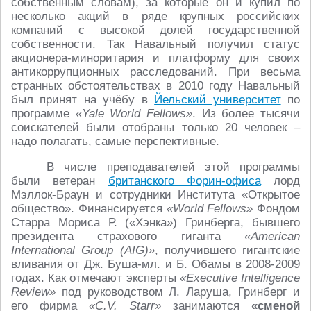
собственным словам), за которые он и купил по
несколько акций в ряде крупных российских
компаний с высокой долей государственной
собственности. Так Навальный получил статус
акционера-миноритария и платформу для своих
антикоррупционных расследований. При весьма
странных обстоятельствах в 2010 году Навальный
был принят на учёбу в
Йельский университет
по
программе
«Yale World Fellows»
. Из более тысячи
соискателей были отобраны только 20 человек –
надо полагать, самые перспективные.
В числе преподавателей этой программы
были ветеран
британского Форин-офиса
лорд
Мэллок-Браун и сотрудники Института «Открытое
общество». Финансируется
«World Fellows»
Фондом
Старра Мориса Р. («Хэнка») Гринберга, бывшего
президента страхового гиганта
«American
International Group (AIG)»
, получившего гигантские
вливания от Дж. Буша-мл. и Б. Обамы в 2008-2009
годах. Как отмечают эксперты
«Executive Intelligence
Review»
под руководством Л. Ларуша, Гринберг и
его фирма
«C.V. Starr»
занимаются
«сменой