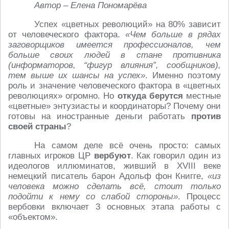
Автор – Елена Пономарёва
Успех «цветных революций» на 80% зависит
от человеческого фактора.
«Чем больше в рядах
заговорщиков имеется профессионалов, чем
больше своих людей в стане противника
(информаторов, “фигур влияния”, сообщников),
тем выше их шансы на успех»
. Именно поэтому
роль и значение человеческого фактора в «цветных
революциях» огромно. Но
откуда берутся
местные
«цветные» энтузиасты и координаторы? Почему они
готовы на иностранные деньги работать
против
своей страны
?
На самом деле всё очень просто: самых
главных игроков ЦР
вербуют
. Как говорил один из
идеологов иллюминатов, живший в XVIII веке
немецкий писатель барон Адольф фон Книгге,
«из
человека можно сделать всё, стоит только
подойти к нему со слабой стороны»
. Процесс
вербовки включает 3 основных этапа работы с
«объектом».