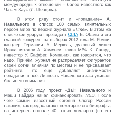
международных отношений – более известного как
Чатэм-Хаус (Л. Шевцова).
В этом ряду стоит и «попадание»
А.
Навального
в список 100 самых влиятельных
персон мира по версии журнала
«Time»
. В этом же
списке фигурируют президент
США
Б. Обама и его
главный конкурент на выборах 2012 года М. Ромни,
канцлер Германии А. Меркель, духовный лидер
Ирана аятолла А. Хаменеи, глава МВФ К. Лагард,
инвестор У. Баффет. Компания, как говорится, что
надо. Причём, журнал не распределяет фигурантов
своей сотни влияния по местам и не присваивает
рейтинги, что ещё добавляет значимости
попадания в неё. Личность Навального заслуживает
большего внимания.
В 2006 году проект «Да!»
Навального
и
Маши
Гайдар
начал финансировать
NED
. После
чего самый известный сегодня блогер России
накопил, как предполагают некоторые его биографы,
на интернет-торговле 40 тысяч долларов (по его