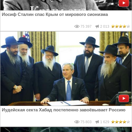
Иосиф Сталин спас Крым от мирового сионизма
75 397
2 013
Иудейская секта Хабад постепенно завоёвывает Россию
75 803
1 629