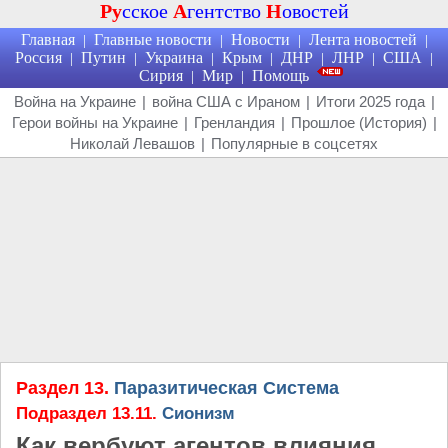
Ру
сское
А
гентство
Н
овостей
Главная
Главные новости
Новости
Лента новостей
|
|
|
|
Россия
Путин
Украина
Крым
ДНР
ЛНР
США
|
|
|
|
|
|
|
Сирия
Мир
Помощь
|
|
Война на Украине
|
война США с Ираном
|
Итоги 2025 года
|
Герои войны на Украине
|
Гренландия
|
Прошлое (История)
|
Николай Левашов
|
Популярные в соцсетях
Раздел 13.
Паразитическая Система
Подраздел 13.11.
Сионизм
Как вербуют агентов влияния