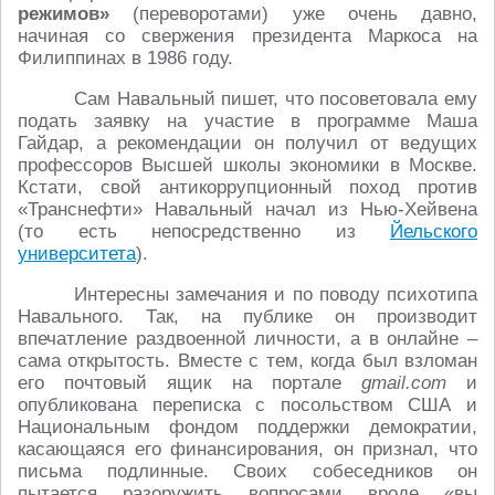
режимов»
(переворотами) уже очень давно,
начиная со свержения президента Маркоса на
Филиппинах в 1986 году.
Сам Навальный пишет, что посоветовала ему
подать заявку на участие в программе Маша
Гайдар, а рекомендации он получил от ведущих
профессоров Высшей школы экономики в Москве.
Кстати, свой антикоррупционный поход против
«Транснефти» Навальный начал из Нью-Хейвена
(то есть непосредственно из
Йельского
университета
).
Интересны замечания и по поводу психотипа
Навального. Так, на публике он производит
впечатление раздвоенной личности, а в онлайне –
сама открытость. Вместе с тем, когда был взломан
его почтовый ящик на портале
gmail.com
и
опубликована переписка с посольством США и
Национальным фондом поддержки демократии,
касающаяся его финансирования, он признал, что
письма подлинные. Своих собеседников он
пытается разоружить вопросами вроде «вы