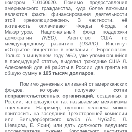
номером 710160620. Помимо предоставления
американского гражданства, куда более важными
являются факты финансирования деятельности
этой «революционерки». В частности, её
активность оплачивают Фонды Форда и
Макартуров, Национальный фонд поддержки
демократии
(NED)
, Агентство США по
международному развитию
(USAID)
, Институт
«Открытое общество» в компании с Евросоюзом.
Только в минувшем году
NED
, уже упоминавшийся
в предыдущей статье, выделил гражданке США Л.
Алексеевой для её работы в России два гранта на
общую сумму в
105 тысяч долларов
.
Помимо денежных вливаний от американских
фондов, которые получают
сотни
неправительственных организаций
, созданных в
России, используются так называемые механизмы
тщеславия. Например, нужного человека можно
пригласить на заседания Трёхсторонней комиссии
или Бильдербергского клуба (А. Чубайс, Л.
Шевцова, Е. Ясин) или дать должность ведущего
исследователя, скажем, Королевского института