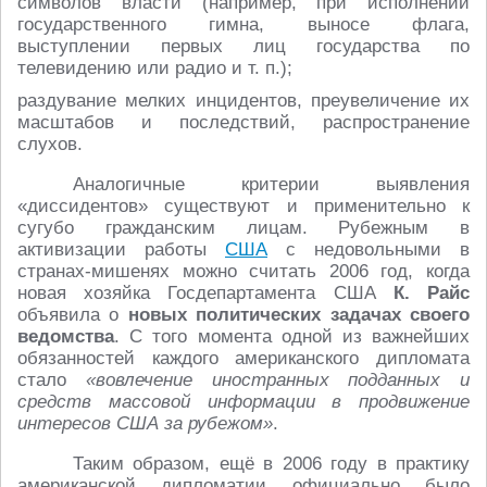
символов власти (например, при исполнении
государственного гимна, выносе флага,
выступлении первых лиц государства по
телевидению или радио и т. п.);
раздувание мелких инцидентов, преувеличение их
масштабов и последствий, распространение
слухов.
Аналогичные критерии выявления
«диссидентов» существуют и применительно к
сугубо гражданским лицам. Рубежным в
активизации работы
США
с недовольными в
странах-мишенях можно считать 2006 год, когда
новая хозяйка Госдепартамента США
К. Райс
объявила о
новых политических задачах своего
ведомства
. С того момента одной из важнейших
обязанностей каждого американского дипломата
стало
«вовлечение иностранных подданных и
средств массовой информации в продвижение
интересов США за рубежом»
.
Таким образом, ещё в 2006 году в практику
американской дипломатии официально было