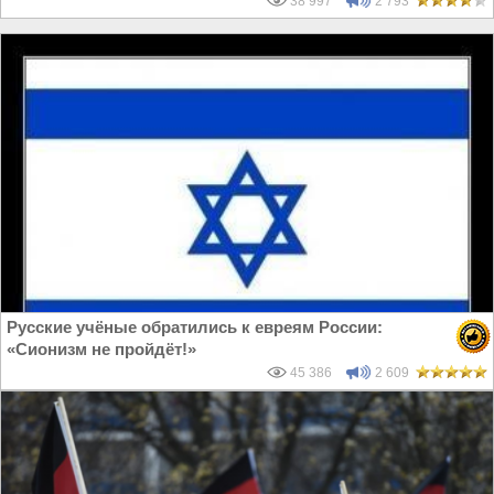
38 997
2 793
Русские учёные обратились к евреям России:
«Сионизм не пройдёт!»
45 386
2 609