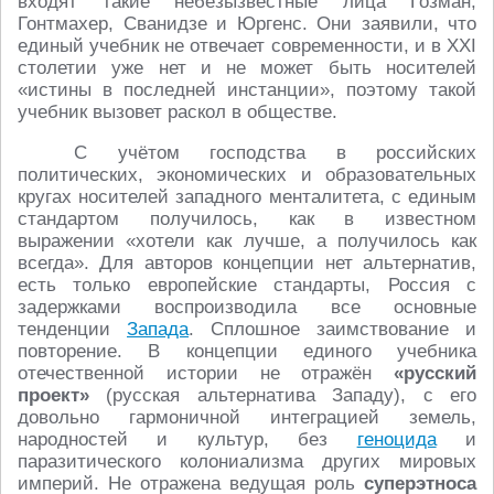
входят такие небезызвестные лица Гозман,
Гонтмахер, Сванидзе и Юргенс. Они заявили, что
единый учебник не отвечает современности, и в XXI
столетии уже нет и не может быть носителей
«истины в последней инстанции», поэтому такой
учебник вызовет раскол в обществе.
С учётом господства в российских
политических, экономических и образовательных
кругах носителей западного менталитета, с единым
стандартом получилось, как в известном
выражении «хотели как лучше, а получилось как
всегда». Для авторов концепции нет альтернатив,
есть только европейские стандарты, Россия с
задержками воспроизводила все основные
тенденции
Запада
. Сплошное заимствование и
повторение. В концепции единого учебника
отечественной истории не отражён
«русский
проект»
(русская альтернатива Западу), с его
довольно гармоничной интеграцией земель,
народностей и культур, без
геноцида
и
паразитического колониализма других мировых
империй. Не отражена ведущая роль
суперэтноса