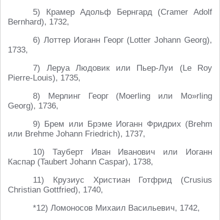
5) Крамер Адольф Бернгард (Cramer Adolf
Bernhard), 1732,
6) Лоттер Иоганн Георг (Lotter Johann Georg),
1733,
7) Леруа Людовик или Пьер-Луи (Le Roy
Pierre-Louis), 1735,
8) Мерлинг Георг (Moerling или Mo»rling
Georg), 1736,
9) Брем или Брэме Иоганн Фридрих (Brehm
или Brehme Johann Friedrich), 1737,
10) Тауберт Иван Иванович или Иоганн
Каспар (Taubert Johann Caspar), 1738,
11) Крузиус Христиан Готфрид (Crusius
Christian Gottfried), 1740,
*12) Ломоносов Михаил Васильевич, 1742,