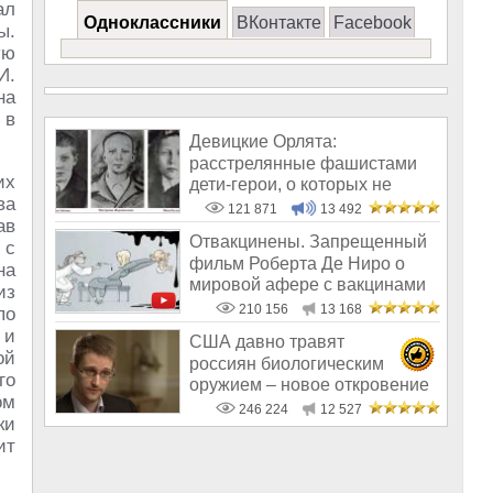
ал
Одноклассники
ВКонтакте
Facebook
ы.
ую
И.
на
 в
Девицкие Орлята:
расстрелянные фашистами
их
дети-герои, о которых не
ва
рассказывают в шк
121 871
13 492
ав
Отвакцинены. Запрещенный
 с
фильм Роберта Де Ниро о
на
мировой афере с вакцинами
из
210 156
13 168
по
 и
США давно травят
ой
россиян биологическим
го
оружием – новое откровение
ом
Эдварда Сноудена
246 224
12 527
ки
ит