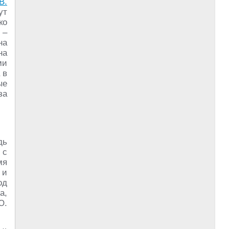
В.
ут
ко
 –
на
на
ми
 в
ые
за
дь
 с
мя
и
од
а,
Ю.