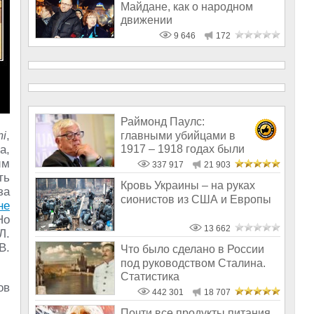
Майдане, как о народном
движении
9 646
172
Раймонд Паулс:
i
,
главными убийцами в
1917 – 1918 годах были
а,
латыши и евреи, а не русс
им
337 917
21 903
ть
Кровь Украины – на руках
за
сионистов из США и Европы
не
Но
13 662
Л.
В.
Что было сделано в России
под руководством Сталина.
Статистика
ов
442 301
18 707
Почти все продукты питания