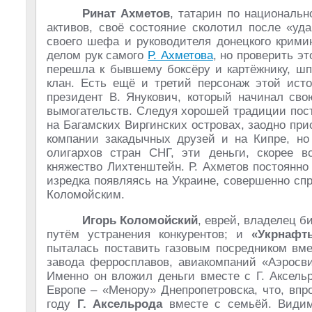
Ринат Ахметов
, татарин по националь
активов, своё состояние сколотил после «уд
своего шефа и руководителя донецкого крими
делом рук самого
Р. Ахметова
, но проверить э
перешла к бывшему боксёру и картёжнику, шп
клан. Есть ещё и третий персонаж этой исто
президент В. Янукович, который начинал сво
вымогательств. Следуя хорошей традиции пост
на Багамских Виргинских островах, заодно пр
компании закадычных друзей и на Кипре, но
олигархов стран СНГ, эти деньги, скорее
княжество Лихтенштейн. Р. Ахметов постоянно
изредка появляясь на Украине, совершенно сп
Коломойским.
Игорь Коломойский
, еврей, владелец 
путём устранения конкурентов; и
«Укрнафт
пыталась поставить газовым посредником вме
завода ферросплавов, авиакомпаний «Аэросви
Именно он вложил деньги вместе с Г. Аксель
Европе – «Менору» Днепропетровска, что, вп
году
Г. Аксельрода
вместе с семьёй. Видимо