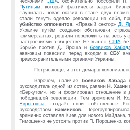
неоконами
США
, окончательно поссорили П
Путиным
, который фактически закрыл бизн
случилась новая оказия в стане двух пламе
стали тянуть одеяло революции на себя, п
убийство оппонентов
. «Правый сектор»
Д. Я
Украине путём создания обстановки страх
коммерсантах, решили переложить на весь ук
настроениями в обществе. Не вышло,
США
, б
борьбе против Д. Яроша и
боевиков Хабад
аваковцы повесили перед входом в
СБУ
аме
правоохранительными органами Украины.
Потрясающе, и этот демарш колониально
Впрочем, наличие
боевиков
Хабада
н
руководитель одной из сотен, раввин
Н. Хазин
«Беркутом», но и формировал отношение в д
победившей революции. Тем временем И. Ко
Евросоюза
, создаёт свои собственные б
руководством
наёмников
. Перегруппировыв
временно оставляя Киев для нового Майдана, 
Тимошенко не устоять против П. Порошенко, к