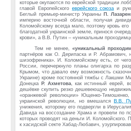
которые окупаются по еврейской традиции лоб
главой Европейского
еврейского союза
и руко
Беглый премьер-министр Украины
П. Лазарен
империю восточной области, получая дивиде
Коломойскому всегда мало, поэтому кровь его 
благодатной украинской земле, принося очередн
крови», а В.В. Путин – «уникальным проходимц
Тем не менее,
«уникальный проходи
партнёров как О. Дерипаска и Р. Абрамович, 
шизофреника». И. Коломойскому есть, от чег
России, перечеркнуло планы олигарха по ра
Крымом, что давало ему возможность сказочн
Украине) кроме постоянной тяжбы с Лакшми Ми
Донецка
Р. Ахметова
, как истинный еврей, 
дешёвке скупить резко дешевеющую недвижимо
«оранжевой революции» Ющенко-Тимошенко, 
украинской революции, но вмешался
В.В. П
унижения, которому его подвергли в Иерусали
Давида на воссоздание Храма и провели по п
которых проводят на деньги И. Коломойского. 
к хасидской секте Хабад-Любавич, узурпировав