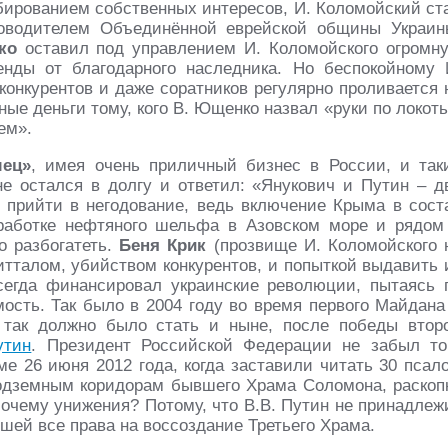
бированием собственных интересов, И. Коломойский ст
водителем Объединённой еврейской общины Украин
ко
оставил под управлением И. Коломойского огромн
нды от благодарного наследника. Но беспокойному 
конкурентов и даже соратников регулярно проливается 
ые деньги тому, кого В. Ющенко назвал «руки по локоть
ем».
мец»
, имея очень приличный бизнес в России, и так
не остался в долгу и ответил: «Янукович и Путин – д
о прийти в негодование, ведь включение Крыма в сост
зработке нефтяного шельфа в Азовском море и рядом
о разбогатеть.
Беня Крик
(прозвище И. Коломойского 
тталом, убийством конкурентов, и попыткой выдавить 
всегда финансировал украинские революции, пытаясь 
сть. Так было в 2004 году во время первого Майдана
так должно было стать и ныне, после победы втор
утин
. Президент Российской Федерации не забыл то
ме 26 июня 2012 года, когда заставили читать 30 псал
одземным коридорам бывшего Храма Соломона, раскоп
Почему унижения? Потому, что В.В. Путин не принадлеж
шей все права на воссоздание Третьего Храма.