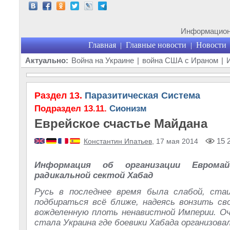
Информационн
Главная
Главные новости
Новости
|
|
Актуально:
Война на Украине
|
война США с Ираном
|
Раздел 13.
Паразитическая Система
Подраздел 13.11.
Сионизм
Еврейское счастье Майдана
15 
Константин Ипатьев
, 17 мая 2014
Информация об организации Еврома
радикальной сектой Хабад
Русь в последнее время была слабой, ста
подбираться всё ближе, надеясь вонзить св
вожделенную плоть ненавистной Империи. О
стала Украина где боевики Хабада организовал