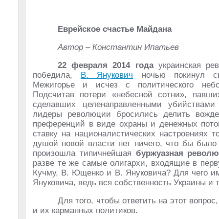
Еврейское счастье Майдана
Автор – Константин Ипатьев
22 февраля 2014 года
украинская рев
победила,
В. Янукович
ночью покинул св
Межигорье и исчез с политического небо
Подсчитав потери «небесной сотни», павш
сделавших целенаправленными убийствами
лидеры революции бросились делить вожд
преференций в виде охраны и денежных пото
ставку на националистических настроениях т
душой новой власти нет ничего, что бы было
произошла типичнейшая
буржуазная револ
разве те же самые олигархи, входящие в пер
Кучму, В. Ющенко и В. Януковича? Для чего и
Януковича, ведь вся собственность Украины и 
Для того, чтобы ответить на этот вопрос
и их карманных политиков.