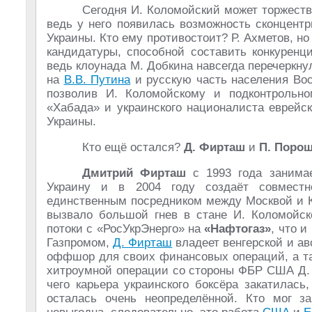
Сегодня И. Коломойский может торжеств
ведь у него появилась возможность сконцент
Украины. Кто ему противостоит? Р. Ахметов, но
кандидатуры, способной составить конкуренц
ведь клоунада М. Добкина навсегда перечеркну
на
В.В. Путина
и русскую часть населения Вос
позволив И. Коломойскому и подконтрольн
«Хабада» и украинского националиста еврейс
Украины.
Кто ещё остался?
Д. Фирташ
и
П. Поро
Дмитрий Фирташ
с 1993 года занимае
Украину и в 2004 году создаёт совмест
единственным посредником между Москвой и К
вызвало большой гнев в стане И. Коломойск
потоки с «РосУкрЭнерго» на
«Нафтогаз»
, что 
Газпромом,
Д. Фирташ
владеет венгерской и а
оффшор для своих финансовых операций, а т
хитроумной операции со стороны ФБР США Д. 
чего карьера украинского боксёра закатилас
осталась очень неопределённой. Кто мог з