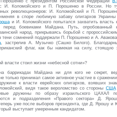
. Порошенко с президентом Российской Федерации
В.
ес И. Коломойского и П. Порошенко в России. Но т
нных революционеров: И. Коломойский и П. Порошен
рименяя в споре любимую забаву олигархов Украины
роша
и И. Коломойского попытался захватить власть 
а перед боевиками Майдана. Путь, опробованный 
раинский народ, прикрываясь борьбой с пророссийски
ез тени сомнений поддержали П. Порошенко и А. Авакова
а
, застрелив А. Музычко (Сашко Билого). Благодарн
риканский флаг, как бы намекая на силу, стоящую 
й власти стоил жизни «небесной сотни»?
а баррикадах Майдана ни для кого не секрет, ве
не только принимал самое активное участие в сражении
ружине к власти еврейских олигархов, взявших зна
ломойский, видя такое вероломство со стороны
США
оевые дружины по образу израильского ЦАХАЛ п
аются и подразделения «Правого сектора» Д. Ярош
теперь уже после выборов президента, где Д. Ярошу и 
оторый выступает умеренным кандидатом.