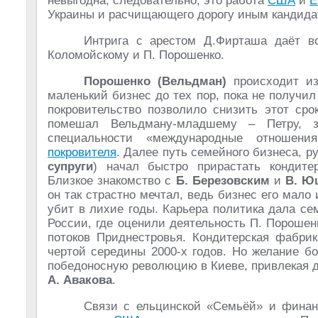
невыгодна, следовательно, это работа
США
и
Е
Украины и расчищающего дорогу иным кандида
Интрига с арестом Д.Фирташа даёт во
Коломойскому и П. Порошенко.
Порошенко (Вельдман)
происходит из
маленький бизнес до тех пор, пока не получи
покровительство позволило снизить этот сро
помешал Вельдману-младшему – Петру, за
специальности «международные отношен
покровителя
. Далее путь семейного бизнеса, 
супруги
) начал быстро прирастать кондит
Близкое знакомство с
Б. Березовским
и
В. Ю
он так страстно мечтал, ведь бизнес его мало 
убит в лихие годы. Карьера политика дала с
России, где оценили деятельность П. Пороше
потоков Приднестровья. Кондитерская фабри
чертой середины 2000-х годов. Но желание б
победоносную революцию в Киеве, привлекая дл
А. Авакова
.
Связи с ельцинской «Семьёй» и финан