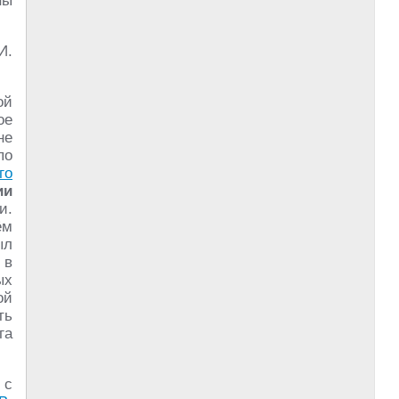
ны
И.
ой
ое
не
по
го
ии
и.
ём
ыл
 в
ых
ой
ть
га
 с