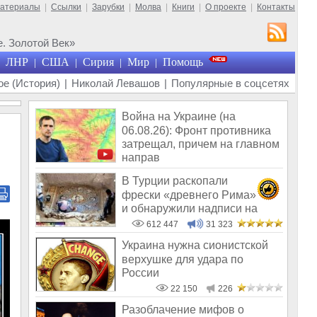
материалы
|
Ссылки
|
Зарубки
|
Молва
|
Книги
|
О проекте
|
Контакты
. Золотой Век»
ЛНР
США
Сирия
Мир
Помощь
|
|
|
|
е (История)
|
Николай Левашов
|
Популярные в соцсетях
Война на Украине (на
06.08.26): Фронт противника
затрещал, причем на главном
направ
В Турции раскопали
фрески «древнего Рима»
и обнаружили надписи на
Русском!
612 447
31 323
Украина нужна сионистской
верхушке для удара по
России
22 150
226
Разоблачение мифов о