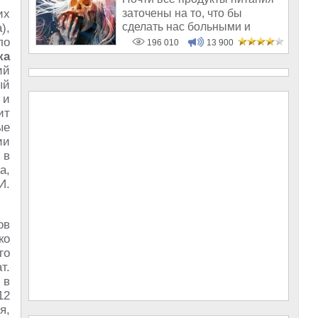
заточены на то, что бы
их
сделать нас больными и
),
бесплодным
ло
196 010
13 900
ка
ий
ый
 и
ит
ые
ии
 в
а,
И.
ов
ко
го
т.
в
12
я,