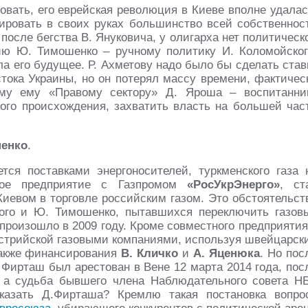
овать, его еврейская революция в Киеве вполне удалас
рировать в своих руках большинство всей собственнос
 после бегства В. Януковича, у олигарха нет политическ
ию Ю. Тимошенко – ручному политику И. Коломойског
ла его будущее. Р. Ахметову надо было бы сделать став
тока Украины, но он потерял массу времени, фактичес
ому ему «Правому сектору» Д. Яроша – воспитанни
кого происхождения, захватить власть на большей час
шенко
.
тся поставками энергоносителей, туркменского газа 
ное предприятие с Газпромом
«РосУкрЭнерго»
, ст
иевом в торговле российским газом. Это обстоятельст
ого и Ю. Тимошенко, пытавшихся переключить газов
и произошло в 2009 году. Кроме совместного предприятия
встрийской газовыми компаниями, используя швейцарск
акже финансирования
В. Кличко
и
А. Яценюка
. Но пос
Фирташ был арестован в Вене 12 марта 2014 года, пос
ь, а судьба бывшего члена Наблюдательного совета Н
аказать Д.Фирташа? Кремлю такая постановка вопро