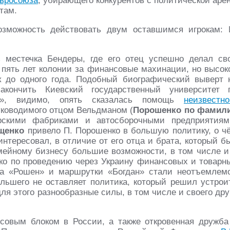
вросоюза
, убирающего конкурентов с политической аре
там.
зможность действовать двум оставшимся игрокам: 
 местечка Бендеры, где его отец успешно делал св
л пять лет колонии за финансовые махинации, но высок
к до одного года. Подобный биографический выверт 
кончить Киевский государственный университет 
ия», видимо, опять сказалась помощь
неизвестно
руководимого отцом Вельдманом (
Порошенко по фамил
ерскими фабриками и автосборочными предприятиям
щенко
привело П. Порошенко в большую политику, о ч
интересовал, в отличие от его отца и брата, который б
емейному бизнесу большие возможности, в том числе и
нко по проведению через Украину финансовых и товарн
ка «Рошен» и маршрутки «Богдан» стали неотъемлем
ольшего не оставляет политика, который решил устрои
я этого разнообразные силы, в том числе и своего дру
совым блоком в России, а также откровенная дружба