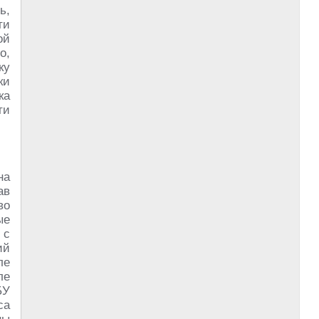
ь,
ти
ой
о,
ку
ки
ка
ти
на
ав
во
ые
 с
ий
ле
ле
БУ
са