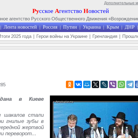
Дополнительные 
Ру
сское
А
гентство
Н
овостей
ое агентство Русского Общественного Движения «Возрождение
Лента новостей
Россия
Путин
Украина
Крым
ДНР
|
|
|
|
|
|
|
Итоги 2025 года
|
Герои войны на Украине
|
Гренландия
|
Прошло
285
йдана в Киеве
и шакалов стали
ои гнилые зубы в
чередной жертвой
и переворот...