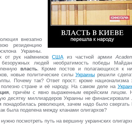
олюция внезапно
ою резиденцию
склона Украины.
их от рук наёмников
США
из частной армии
Academ
 безоружных людей необратимость победы Майдан
еленную
власть
. Кроме постов и полагающихся к н
ков, новые политические силы
Украины
решили сдела
олпы. Почему так? Ответ прост: кроме национализма 
 полезно стране и её народу. На самом деле на
Украи
юция
, причём с явно выраженным еврейским лицом. 
вую десятку миллиардеров Украины не финансировали 
м понадобилась революция, зачем надо было свергать 
так была поделена между кланами олигархов?
, нужно посмотреть путь на вершину украинских олигарх