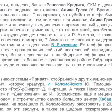
ности, владелец банка
«Ренесанс Кредит»
, СКМ и друг
ачного» подрыва на стадионе
Алика Грека
(А. Брагина
нального клана. Поговаривают, что убийство шефа бы
то невозможно, и, тем не менее, вся империя
Алика Гре
ане и двоечнику, входившему в криминальный донецк
рии донецкого криминала, это ни кто иной, как бегл
ю «трудовую» деятельность, как и Р. Ахметов, с краж
советских олигархов, Р. Ахметов все свои активы держ
исматривая и за деньгами
В. Януковича
. Есть оффшорн
 после прошлогодних событий постепенной ликвидац
 всего, были переведены в швейцарские оффшоры и
 проживает в Лондоне с супердорогом районе Гайд-парк
раведливо опасаясь за свою жизнь в противостоянии с 
бизнес-системы
«Приват»
, отобранной у других акционер
ы»
, которую креатура
И. Коломойского
Ю. Тимошен
сто «РосУкрЭнерго» Д. Фирташа. А также Никопольско
т» и «Днепроавиа», но И. Коломойский ещё и мецена
родом в строительство самого большого центра
Хабад
рочем, не помешало И. Коломойскому расстрелять в 20
, за эти заслуги, а также за щедрые пожертвовани