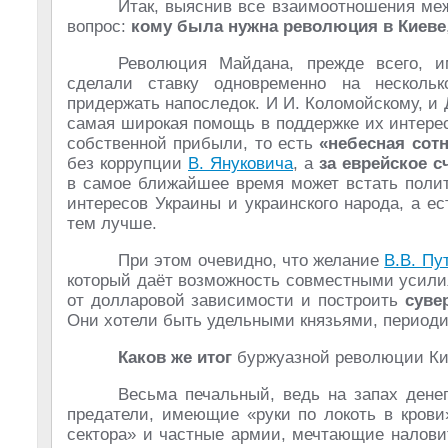
Итак, выяснив все взаимоотношения меж
вопрос:
кому была нужна революция в Киеве
Революция Майдана, прежде всего, и
сделали ставку одновременно на несколь
придержать напоследок. И И. Коломойскому, и 
самая широкая помощь в поддержке их интерес
собственной прибыли, то есть
«небесная сот
без коррупции
В. Януковича
, а
за еврейское с
в самое ближайшее время может встать поли
интересов Украины и украинского народа, а е
тем лучше.
При этом очевидно, что желание
В.В. Пу
который даёт возможность совместными усили
от долларовой зависимости и построить
суве
Они хотели быть удельными князьями, периодич
Каков же итог
буржуазной революции Ки
Весьма печальный, ведь на запах ден
предатели, имеющие «руки по локоть в крови
сектора» и частные армии, мечтающие налови