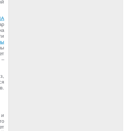
ый
ША
ар
на
ти
ны
ны
ет
 –
з,
ся
в.
 и
го
ет