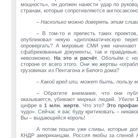
мощность», он должен нанести удар по руково
странам, которые сопротивляются англосаксонс
– Насколько можно доверять этим слив
– В том-то и прелесть таких проектов
опубликовал некую «дипломатическую переп
опровергать? А мировые СМИ уже начинают в
сфабрикованные документы, так и правдивые.
невозможно.
На это и расчёт
. Обольём с но
стороне от всего этого. Они же жертвы «огра
грузовиках из Пентагона и Белого дома?
– Какой вред или, может быть, пользу 
– Обратите внимание, что они публ
оказывается, убивают мирных людей. Убили
цифре в
1 млн. жертв
. Что это?
Это профан
чудо». Сейчас я вас буду критиковать – никак
Вы – выдающийся король!
А потом пошли уже сливы, которые долж
КНДР американцам. Россия якобы за спиной А