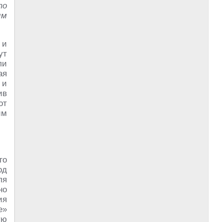
то
ым
 и
ут
ли
ая
 и
ив
от
им
го
од
ля
но
ия
е»
ую