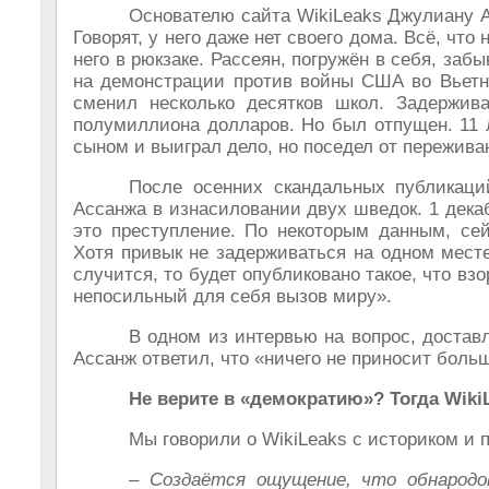
Основателю сайта WikiLeaks Джулиану А
Говорят, у него даже нет своего дома. Всё, что
него в рюкзаке. Рассеян, погружён в себя, заб
на демонстрации против войны США во Вьетн
сменил несколько десятков школ. Задержив
полумиллиона долларов. Но был отпущен. 11 
сыном и выиграл дело, но поседел от пережива
После осенних скандальных публикаци
Ассанжа в изнасиловании двух шведок. 1 дека
это преступление. По некоторым данным, сей
Хотя привык не задерживаться на одном мест
случится, то будет опубликовано такое, что вз
непосильный для себя вызов миру».
В одном из интервью на вопрос, достав
Ассанж ответил, что «ничего не приносит боль
Не верите в «демократию»? Тогда WikiL
Мы говорили о WikiLeaks с историком и
– Создаётся ощущение, что обнародо