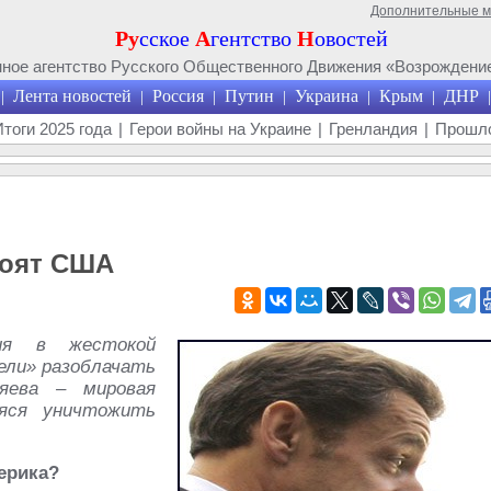
Дополнительные 
Ру
сское
А
гентство
Н
овостей
ое агентство Русского Общественного Движения «Возрождение
Лента новостей
Россия
Путин
Украина
Крым
ДНР
|
|
|
|
|
|
|
Итоги 2025 года
|
Герои войны на Украине
|
Гренландия
|
Прошло
тоят США
ия в жестокой
ели» разоблачать
яева – мировая
яся уничтожить
ерика?