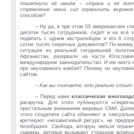
пошатнули её имидж – страна и её дипл
стремление неких сил ограничить мирово
способом?
– Ну да, и при этом 53 американские с
десятки тысяч сотрудников, сидят и на всё 
поделать с одним австралийцем и его 6 сот
сотни тысяч секретных документов? По-моему,
ситуация из реальной сегодняшней полити
Афганистан, разорвали на части Югослав
международное законодательство. И им никто н
про неуловимого ковбоя? Почему он неуловим
сайтом.
– Как вы считаете, кто реально стоит 
– Перед нами
классическая многоход
раскрутка. Для этого публикуются «секре
пристальным вниманием мировых СМИ. Далее 
этого создателя сайта обвиняют в сексуаль
критикуют «независимый ресурс», не предпр
безобразия. Свобода, которую нельзя огран
сканеры, которые вызывают страшное возмущ