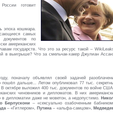
России готовит
ь эпоха кошмара.
асающиеся самых
 документов по
ски американских
лавам государств. Что это за ресурс такой – WikiLeаk
ий в выигрыше? Что за смельчак-хакер Джулиан Ассан
оду, поначалу объявлял своей задачей разоблачен
о пошёл дальше... Летом опубликовал 77 тыс. секретн
 В октябре выложил 400 тыс. документов по войне США
канских чиновников и дипломатов. В них американск
о в дипломатии даже не моветон, а недопустимо.
Нико
о Берлускони
– «сексуально озабоченным бабником
ада
– «Гитлером»,
Путина
– «альфа-самцом»,
Медведе