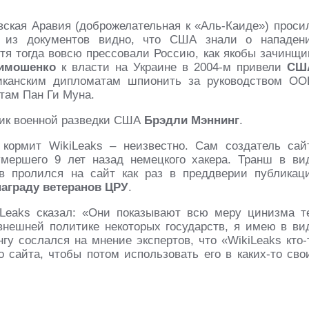
овская Аравия (доброжелательная к «Аль-Каиде») проси
е из документов видно, что США знали о нападен
тя тогда вовсю прессовали Россию, как якобы зачинщи
имошенко
к власти на Украине в 2004-м привели
СШ
иканским дипломатам шпионить за руководством ОО
етам Пан Ги Муна.
ник военной разведки США
Брэдли Мэннинг
.
 кормит WikiLeaks – неизвестно. Сам создатель сай
мершего 9 лет назад немецкого хакера. Транш в ви
в пролился на сайт как раз в преддверии публикац
награду ветеранов ЦРУ
.
Leaks сказал: «Они показывают всю меру цинизма т
внешней политике некоторых государств, я имею в ви
у сослался на мнение экспертов, что «WikiLeaks кто-
о сайта, чтобы потом использовать его в каких-то сво