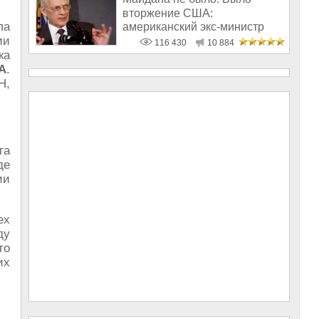
вторжение США:
ла
американский экс-министр
ии
написал открытое пись
116 430
10 884
ка
А
.
Н,
та
де
ии
ех
ду
то
их