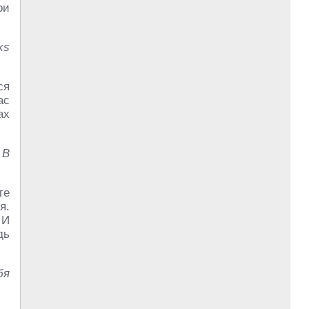
ои
ks
ся
ас
ах
 В
те
я.
 И
дь
бя