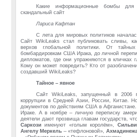
Какие информационные бомбы для 
скандальный сайт
Лариса Кафтан
С лета для мировых политиков началас
Сайт WikiLeаks стал публиковать сливы, к
верхов глобальной политики. От тайных
бомбардировкам США Ирака, до личной перепи
дипломатов, где они упражняются в кличках г
Кому он может повредить? Кто от разоблачен
создавший WikiLeаks?
Тайное – явное
Сайт WikiLeaks, запущенный в 2006 г
коррупции в Средней Азии, России, Китае. Н
документов по действиям США в Афганистане.
Ираке. А в ноябре – личную переписку амери
деятели дают прозвища главам государств, чт
Саркози
именуют «голым королём»,
Сильви
Ангелу Меркель
– «тефлоновой»,
Ахмадинеж