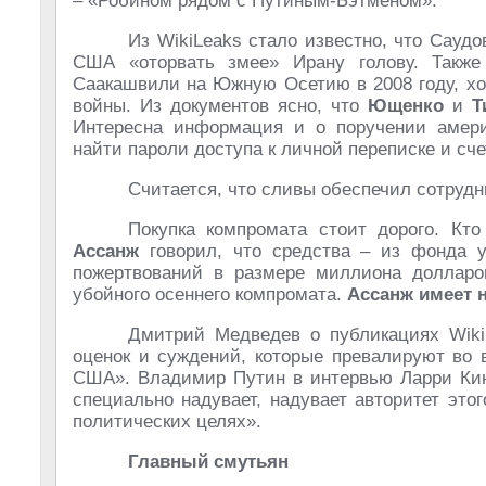
– «Робином рядом с Путиным-Бэтменом».
Из WikiLeaks стало известно, что Сауд
США «оторвать змее» Ирану голову. Такж
Саакашвили на Южную Осетию в 2008 году, хо
войны. Из документов ясно, что
Ющенко
и
Т
Интересна информация и о поручении амер
найти пароли доступа к личной переписке и сч
Считается, что сливы обеспечил сотруд
Покупка компромата стоит дорого. Кто
Ассанж
говорил, что средства – из фонда у
пожертвований в размере миллиона долларо
убойного осеннего компромата.
Ассанж имеет 
Дмитрий Медведев о публикациях Wiki
оценок и суждений, которые превалируют во 
США». Владимир Путин в интервью Ларри Кинг
специально надувает, надувает авторитет этог
политических целях».
Главный смутьян