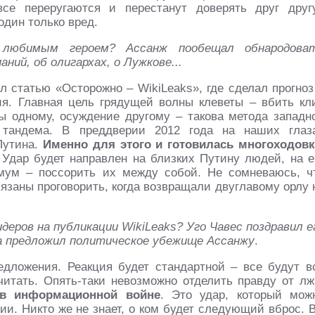
се переругаются и перестанут доверять друг друг
один только вред.
 любимым героем? Ассанж пообещал обнародова
ний, об олигархах, о Лужкове...
л статью «Осторожно – WikiLeaks», где сделал прогноз
ия. Главная цель грядущей волны клеветы – вбить кл
одному, осуждение другому – такова метода западн
о тандема. В преддверии 2012 года на наших глаз
Путина.
Именно для этого и готовилась многоходовк
 Удар будет направлен на близких Путину людей, на е
мум – поссорить их между собой. Не сомневаюсь, ч
заны проговорить, когда возвращали двуглавому орлу 
деров на публикации WikiLeaks? Уго Чавес поздравил е
ра предложил политическое убежище Ассанжу
.
едложения. Реакция будет стандартной – все будут в
читать. Опять-таки невозможно отделить правду от лж
 в информационной войне
. Это удар, который мож
ии. Никто же не знает, о ком будет следующий вброс. 