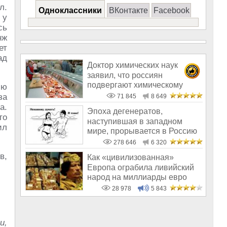
л.
Одноклассники
ВКонтакте
Facebook
 у
сь
нж
ет
ад
Доктор химических наук
заявил, что россиян
подвергают химическому
ию
геноциду
за
71 845
8 649
а.
Эпоха дегенератов,
то
наступившая в западном
ил
мире, прорывается в Россию
278 646
6 320
в,
Как «цивилизованная»
Европа ограбила ливийский
народ на миллиарды евро
28 978
5 843
и,