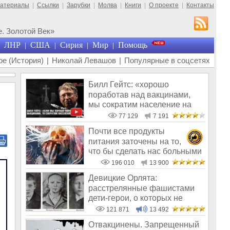
материалы
|
Ссылки
|
Зарубки
|
Молва
|
Книги
|
О проекте
|
Контакты
. Золотой Век»
ЛНР
США
Сирия
Мир
Помощь
|
|
|
|
е (История)
|
Николай Левашов
|
Популярные в соцсетях
Билл Гейтс: «хорошо
поработав над вакцинами,
мы сократим население на
10-15%»
77 129
7 191
Почти все продукты
питания заточены на то,
что бы сделать нас больными
и бесплодным
196 010
13 900
Девицкие Орлята:
расстрелянные фашистами
дети-герои, о которых не
рассказывают в шк
121 871
13 492
Отвакцинены. Запрещенный