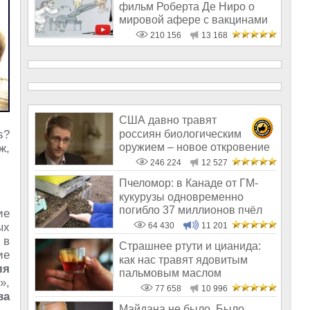
фильм Роберта Де Ниро о
мировой афере с вакцинами
210 156
13 168
США давно травят
россиян биологическим
s?
оружием – новое откровение
ж,
Эдварда Сноудена
246 224
12 527
Пчеломор: в Канаде от ГМ-
кукурузы одновременно
погибло 37 миллионов пчёл
ие
ых
64 430
11 201
 в
Страшнее ртути и цианида:
ие
как нас травят ядовитым
ля
пальмовым маслом
»,
77 658
10 996
ва
Майдана не было. Было