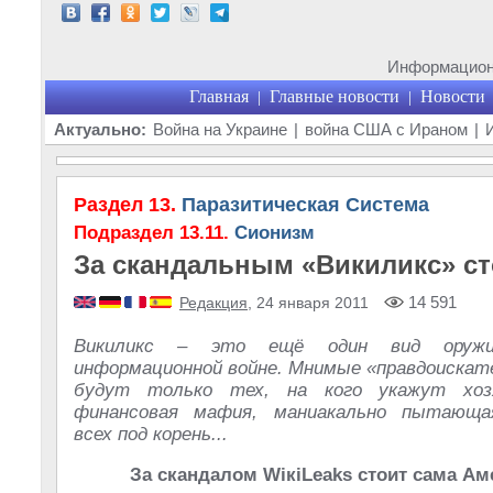
Информационн
Главная
Главные новости
Новости
|
|
Актуально:
Война на Украине
|
война США с Ираном
|
Раздел 13.
Паразитическая Система
Подраздел 13.11.
Сионизм
За скандальным «Викиликс» с
14 591
Редакция
, 24 января 2011
Викиликс – это ещё один вид оруж
информационной войне. Мнимые «правдоискат
будут только тех, на кого укажут хоз
финансовая мафия, маниакально пытающа
всех под корень...
За скандалом WiкiLeaks стоит сама Ам