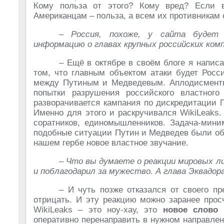
Кому польза от этого? Кому вред? Если в
Американцам – польза, а всем их противникам 
– Россия, похоже, у сайта будет
информацию о главах крупных российских компа
– Ещё в октябре в своём блоге я написа
том, что главным объектом атаки будет Росс
между Путиным и Медведевым. Аплодисменты 
попытки разрушения российского властног
разворачивается кампания по дискредитации 
Именно для этого и раскручивался WikiLeaks.
соратников, единомышленников. Задача-мини
подобные ситуации Путин и Медведев были обя
нашем гербе новое властное звучание.
– Что вы думаете о реакции мировых ли
и поблагодарил за мужество. А глава Эквадо
– И чуть позже отказался от своего пр
отрицать. И эту реакцию можно заранее прос
WikiLeaks – это ноу-хау, это
новое слово
оперативно перенаправить в нужном направлен