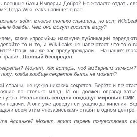
ть военные базы Империи Добра? Не желаете отдать св
 Тогда WikiLeaks напишет о вас!
ионных войн, многие только слышали, но вот WikiLea
нные бомбы. Чем они могут грозить миру?
наем, какие «просьбы» накануне публикаций передают
лайте то и то, и WikiLeaks не напечатает что-то о в
тите? Что ж, мы же вас предупреждали... На наших глаз
з правил.
Полный беспредел
.
 секреты? Может, как встарь, под амбарным замком?
пору, когда вообще секретов быть не может?
й страны, не нужно никаких секретов. Берёте и печатае
тояние во столько млрд. И он должен оправдыватьс
е нужна.
Реальность сегодня создадут мировые СМИ
.
я подачи. А они уже доведут ситуацию до кипения. Ве
 задачи всем этим «независькам» ставят в одном центре.
йта Ассанже? Может, этот парень почувствовал се