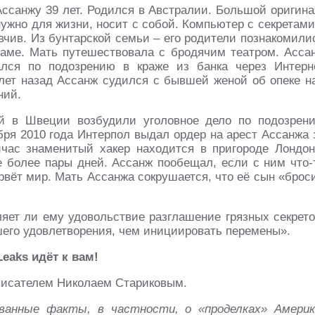
ссанжу 39 лет. Родился в Австралии. Большой оригина
 нужно для жизни, носит с собой. Компьютер с секретами
ывчив. Из бунтарской семьи – его родители познакомили
аме. Мать путешествовала с бродячим театром. Асса
ался по подозрению в краже из банка через Интерн
лет назад Ассанж судился с бывшей женой об опеке н
ний.
й в Швеции возбудили уголовное дело по подозрен
бря 2010 года Интерпол выдал ордер на арест Ассанжа 
час знаменитый хакер находится в пригороде Лондон
е более пары дней. Ассанж пообещал, если с ним что-
орвёт мир. Мать Ассанжа сокрушается, что её сын «брос
ляет ли ему удовольствие разглашение грязных секрето
шего удовлетворения, чем инициировать перемены».
eaks идёт к вам!
 писателем Николаем Стариковым.
ванные факты, в частности, о «проделках» Америк