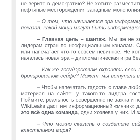
не верите в демократию? Не хотите размести
нефтяные месторождения западным монополиям?
– О том, что начинается эра информац
показал, какой мощи могут быть информацио
–
Главная цель – шантаж
. Мы же не з
лидерам стран по неофициальным каналам. Сде
или напечатает что-то совсем невинное. Не хо
началась новая эра – дипломатическая игра бе
– Как же государствам охранять свои
бронированном сейфе? Может, мы вступили в 
– Чтобы напечатать гадость о главе любо
материал на сайте: у такого-то лидера сос
Поймите, реальность совершенно не важна и н
WikiLeaks даст им информационный «мячик» дл
это всё одна команда
, одни хозяева у них. И
– Что можно сказать о создателе са
властелином мира?