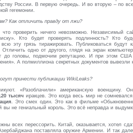
дству России. В первую очередь. И во вторую – по вс
кой гегемонии.
ам? Как отличить правду от лжи?
, что проверить ничего невозможно. Независимый са
иску». Кто будет проверять подлинность? Кто буд
сю эту грязь тиражировать. Публиковаться будут к
 Отличить одно от другого, глядя на экран компьютер
г до головы, подмочим репутацию. И при этом США
бления». А полмиллиона секретных документов вывезли 
могут принести публикации WikiLeаks?
икуют. «Разоблачили» американскую военщину. Он
120 тысяч
иракцев. Это когда весь мир не сомневался
ация
. Это смех один. Это как в фильме «Обыкновенн
ой вы не гениальный король. Это всё неправда и выдумк
ны всех перессорить. Китай, оказывается, хотел сда
зербайджана поставляла оружие Армении. И так дале