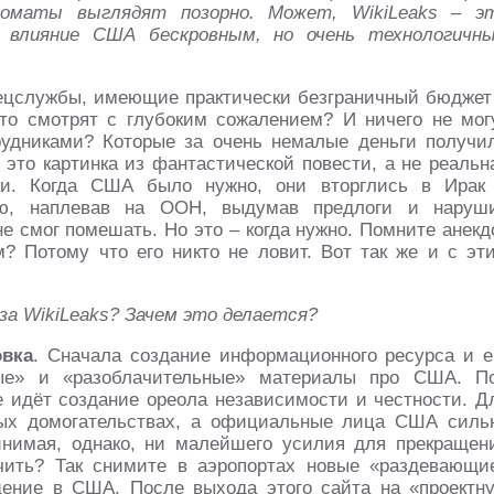
оматы выглядят позорно. Может, WikiLeаks – э
е влияние США бескровным, но очень технологичн
пецслужбы, имеющие практически безграничный бюджет
это смотрят с глубоким сожалением? И ничего не мог
рудниками? Которые за очень немалые деньги получи
 это картинка из фантастической повести, а не реальн
ки. Когда США было нужно, они вторглись в Ирак
ию, наплевав на ООН, выдумав предлоги и наруш
е смог помешать. Но это – когда нужно. Помните анекд
? Потому что его никто не ловит. Вот так же и с эт
за WikiLeаks? Зачем это делается?
овка
. Сначала создание информационного ресурса и е
тные» и «разоблачительные» материалы про США. П
идёт создание ореола независимости и честности. Д
ных домогательствах, а официальные лица США силь
инимая, однако, ни малейшего усилия для прекращен
ичить? Так снимите в аэропортах новые «раздевающи
ение в США. После выхода этого сайта на «проектн