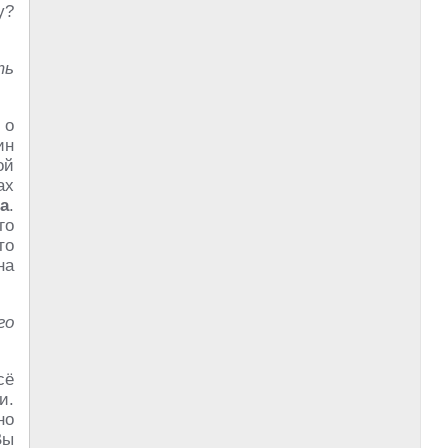
у?
ть
 о
ин
ой
ах
а
.
го
то
на
го
сё
и.
но
Вы