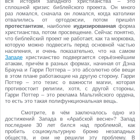
вся история западного христианства – это
сплошной кризис библейского проекта. Он много
раз ломался, сначала он ломался, когда католики
отвалились от ортодоксии, потом пришёл
протестантизм
, наиболее
иудизированная
форма
христианства, потом просвещение. Сейчас понятно,
что библейский проект не работает, как та морковка,
которую можно подвесить перед основной частью
населения, и очень показательно, что на самом
Западе
христианство подвергается серьёзнейшим
атакам, причём в разных формах, начиная от Дэна
Брауна и Гарри Поттера – это абсолютно обе вещи
в этом плане работающие на другую сторону. Гарри
Поттер – это тезис о важности магии, которая
противостоит религии, хотя, с другой стороны,
Гарри Поттер – это реклама Мальтийского ордена,
то есть это такая полифункциональная вещь.
Смотрите, в чём заключалось одно из
достижений Запада в «Арабской весне»? Запад
последние 30 лет бился над проблемой, как
пробить социокультурную броню незападных
обществ, и они не решили эту проблему. В