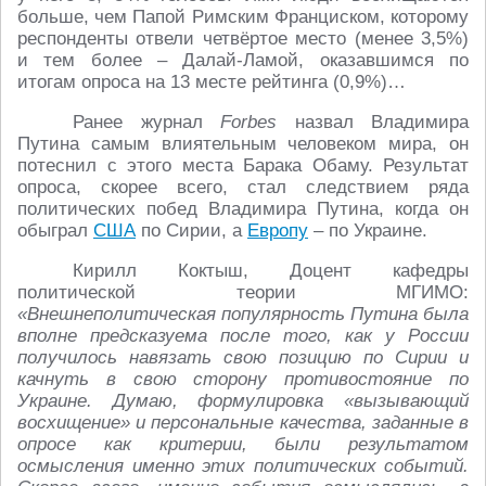
больше, чем Папой Римским Франциском, которому
респонденты отвели четвёртое место (менее 3,5%)
и тем более – Далай-Ламой, оказавшимся по
итогам опроса на 13 месте рейтинга (0,9%)…
Ранее журнал
Forbes
назвал Владимира
Путина самым влиятельным человеком мира, он
потеснил с этого места Барака Обаму. Результат
опроса, скорее всего, стал следствием ряда
политических побед Владимира Путина, когда он
обыграл
США
по Сирии, а
Европу
– по Украине.
Кирилл Коктыш, Доцент кафедры
политической теории МГИМО:
«Внешнеполитическая популярность Путина была
вполне предсказуема после того, как у России
получилось навязать свою позицию по Сирии и
качнуть в свою сторону противостояние по
Украине. Думаю, формулировка «вызывающий
восхищение» и персональные качества, заданные в
опросе как критерии, были результатом
осмысления именно этих политических событий.