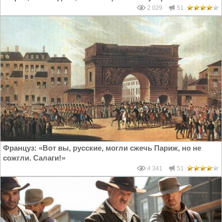
2 029
51
Француз: «Вот вы, русские, могли сжечь Париж, но не
сожгли. Салаги!»
4 341
51