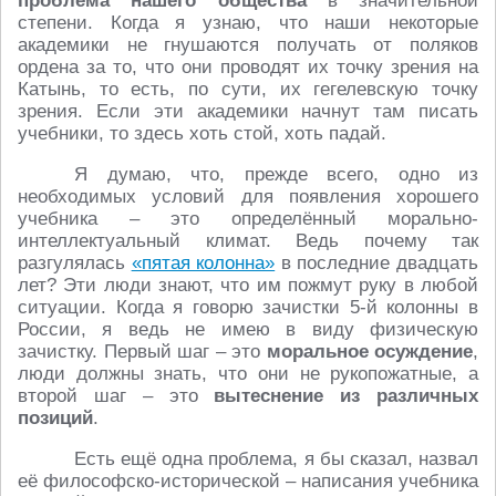
проблема нашего общества
в значительной
степени. Когда я узнаю, что наши некоторые
академики не гнушаются получать от поляков
ордена за то, что они проводят их точку зрения на
Катынь, то есть, по сути, их гегелевскую точку
зрения. Если эти академики начнут там писать
учебники, то здесь хоть стой, хоть падай.
Я думаю, что, прежде всего, одно из
необходимых условий для появления хорошего
учебника – это определённый морально-
интеллектуальный климат. Ведь почему так
разгулялась
«пятая колонна»
в последние двадцать
лет? Эти люди знают, что им пожмут руку в любой
ситуации. Когда я говорю зачистки 5-й колонны в
России, я ведь не имею в виду физическую
зачистку. Первый шаг – это
моральное осуждение
,
люди должны знать, что они не рукопожатные, а
второй шаг – это
вытеснение из различных
позиций
.
Есть ещё одна проблема, я бы сказал, назвал
её философско-исторической – написания учебника