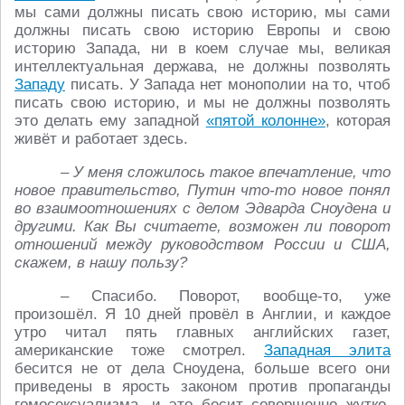
мы сами должны писать свою историю, мы сами
должны писать свою историю Европы и свою
историю Запада, ни в коем случае мы, великая
интеллектуальная держава, не должны позволять
Западу
писать. У Запада нет монополии на то, чтоб
писать свою историю, и мы не должны позволять
это делать ему западной
«пятой колонне»
, которая
живёт и работает здесь.
– У меня сложилось такое впечатление, что
новое правительство, Путин что-то новое понял
во взаимоотношениях с делом Эдварда Сноудена и
другими. Как Вы считаете, возможен ли поворот
отношений между руководством России и США,
скажем, в нашу пользу?
– Спасибо. Поворот, вообще-то, уже
произошёл. Я 10 дней провёл в Англии, и каждое
утро читал пять главных английских газет,
американские тоже смотрел.
Западная элита
бесится не от дела Сноудена, больше всего они
приведены в ярость законом против пропаганды
гомосексуализма, и это бесит совершенно жутко.