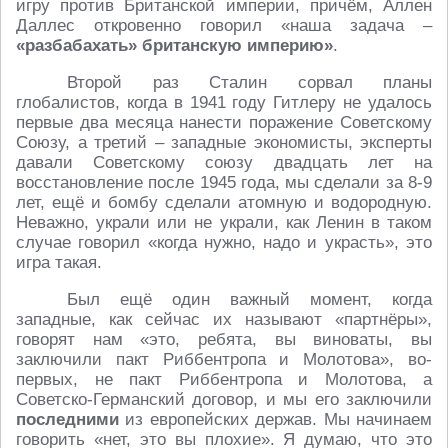
игру против Британской империи, причём, Аллен
Даллес откровенно говорил «наша задача –
«разбабахать» британскую империю»
.
Второй раз Сталин сорвал планы
глобалистов, когда в 1941 году Гитлеру не удалось
первые два месяца нанести поражение Советскому
Союзу, а третий – западные экономисты, эксперты
давали Советскому союзу двадцать лет на
восстановление после 1945 года, мы сделали за 8-9
лет, ещё и бомбу сделали атомную и водородную.
Неважно, украли или не украли, как Ленин в таком
случае говорил «когда нужно, надо и украсть», это
игра такая.
Был ещё один важный момент, когда
западные, как сейчас их называют «партнёры»,
говорят нам «это, ребята, вы виноваты, вы
заключили пакт Риббентропа и Молотова», во-
первых, не пакт Риббентропа и Молотова, а
Советско-Германский договор, и мы его заключили
последними
из европейских держав. Мы начинаем
говорить «нет, это вы плохие». Я думаю, что это