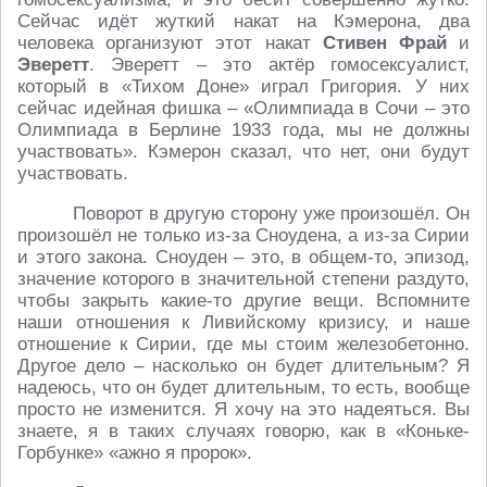
Сейчас идёт жуткий накат на Кэмерона, два
человека организуют этот накат
Стивен Фрай
и
Эверетт
. Эверетт – это актёр гомосексуалист,
который в «Тихом Доне» играл Григория. У них
сейчас идейная фишка – «Олимпиада в Сочи – это
Олимпиада в Берлине 1933 года, мы не должны
участвовать». Кэмерон сказал, что нет, они будут
участвовать.
Поворот в другую сторону уже произошёл. Он
произошёл не только из-за Сноудена, а из-за Сирии
и этого закона. Сноуден – это, в общем-то, эпизод,
значение которого в значительной степени раздуто,
чтобы закрыть какие-то другие вещи. Вспомните
наши отношения к Ливийскому кризису, и наше
отношение к Сирии, где мы стоим железобетонно.
Другое дело – насколько он будет длительным? Я
надеюсь, что он будет длительным, то есть, вообще
просто не изменится. Я хочу на это надеяться. Вы
знаете, я в таких случаях говорю, как в «Коньке-
Горбунке» «ажно я пророк».