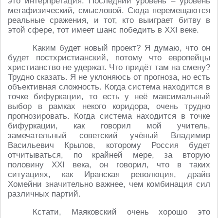
это интерпретация. Последний уровень – уровень
метафизический, смысловой. Сюда перемещаются
реальные сражения, и тот, кто выиграет битву в
этой сфере, тот имеет шанс победить в XXI веке.
Каким будет новый проект? Я думаю, что он
будет постхристианский, потому что европейцы
христианство не удержат. Что придёт там на смену?
Трудно сказать. Я не уклоняюсь от прогноза, но есть
объективная сложность. Когда система находится в
точке бифуркации, то есть у неё максимальный
выбор в рамках некого коридора, очень трудно
прогнозировать. Когда система находится в точке
бифуркации, как говорил мой учитель,
замечательный советский учёный Владимир
Васильевич Крылов, которому Россия будет
отчитываться, по крайней мере, за вторую
половину XXI века, он говорил, что в таких
ситуациях, как Иранская революция, драйв
Хомейни значительно важнее, чем комбинация сил
различных партий.
Кстати, Маяковский очень хорошо это