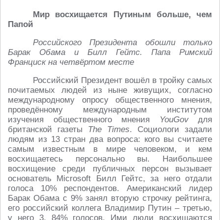
Мир восхищается Путиным больше, чем
Папой
Российского Президента обошли только
Барак Обама и Билл Гейтс. Папа Римский
Франциск на четвёртом месте
Российский Президент вошёл в тройку самых
почитаемых людей из ныне живущих, согласно
международному опросу общественного мнения,
проведённому международным институтом
изучения общественного мнения
YouGov
для
британской газеты
The Times
. Социологи задали
людям из 13 стран два вопроса: кого вы считаете
самым известным в мире человеком, и кем
восхищаетесь персонально вы. Наибольшее
восхищение среди публичных персон вызывает
основатель Microsoft Билл Гейтс, за него отдали
голоса 10% респондентов. Американский лидер
Барак Обама с 9% занял вторую строчку рейтинга,
его российский коллега Владимир Путин – третью,
у него 3, 84% голосов. Ими люди восхищаются