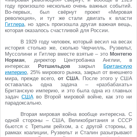
году произошло несколько очень важных событий.
Во-первых, был свёрнут проект «Мировая
революция», и тут же стали двигать к власти
Гитлера
, но здесь произошла другая важная вещь,
которая оказалось счастливой для России.
В 1929 году человек, который весил на весах
история столько же, сколько Черчилль, Рузвельт,
Муссолини и Гитлер вместе взятые – это
Монтегю
Норман
, директор Центробанка Англии, в
интересах
Ротшильдов
закрыл
Британскую
империю
, 25% мирового рынка, закрыл от внешнего
мира, прежде всего,
от США
. После этого у США
оставалась одна задача – «разбабахать»
Британскую империю, и это была одна из главных
задач
США
во Второй мировой войне, как это ни
парадоксально.
Вторая мировая война вообще интересна. С
одной стороны – США, Великобритания и СССР
бьются с Третьим рейхом, а с другой стороны, в
рамках коалиции, Рузвельт и Сталин разыгрывают