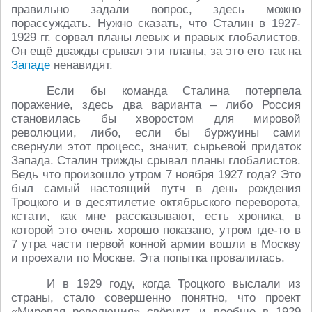
правильно задали вопрос, здесь можно
порассуждать. Нужно сказать, что Сталин в 1927-
1929 гг. сорвал планы левых и правых глобалистов.
Он ещё дважды срывал эти планы, за это его так на
Западе
ненавидят.
Если бы команда Сталина потерпела
поражение, здесь два варианта – либо Россия
становилась бы хворостом для мировой
революции, либо, если бы буржуины сами
свернули этот процесс, значит, сырьевой придаток
Запада. Сталин трижды срывал планы глобалистов.
Ведь что произошло утром 7 ноября 1927 года? Это
был самый настоящий путч в день рождения
Троцкого и в десятилетие октябрьского переворота,
кстати, как мне рассказывают, есть хроника, в
которой это очень хорошо показано, утром где-то в
7 утра части первой конной армии вошли в Москву
и проехали по Москве. Эта попытка провалилась.
И в 1929 году, когда Троцкого выслали из
страны, стало совершенно понятно, что проект
«Мировая революция» свёрнут, и вообще в 1929