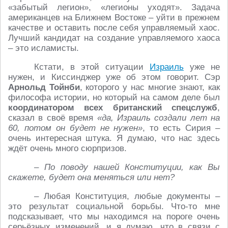
«забытый легион», «легионы уходят». Задача
американцев на Ближнем Востоке – уйти в прежнем
качестве и оставить после себя управляемый хаос.
Лучший кандидат на создание управляемого хаоса
– это исламисты.
Кстати, в этой ситуации
Израиль
уже не
нужен, и Киссинджер уже об этом говорит. Сэр
Арнольд Тойнби
, которого у нас многие знают, как
философа истории, но который на самом деле был
координатором всех британский спецслужб
,
сказал в своё время
«да, Израиль создали лет на
60, потом он будет не нужен»
, то есть Сирия –
очень интересная штука. Я думаю, что нас здесь
ждёт очень много сюрпризов.
– По поводу нашей Конституции, как Вы
скажете, будет она меняться или нет?
– Любая Конституция, любые документы –
это результат социальной борьбы. Что-то мне
подсказывает, что мы находимся на пороге очень
серьёзных изменений, и я думаю, что в связи с