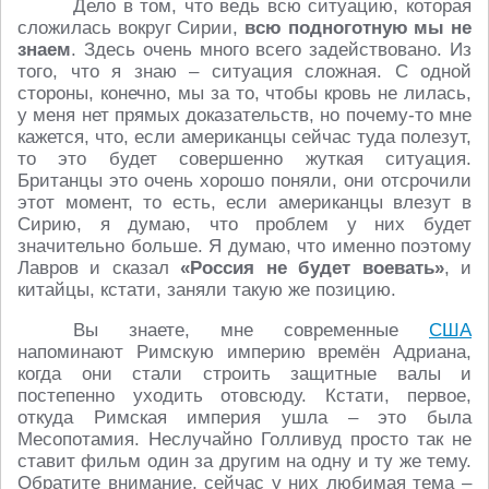
Дело в том, что ведь всю ситуацию, которая
сложилась вокруг Сирии,
всю подноготную мы не
знаем
. Здесь очень много всего задействовано. Из
того, что я знаю – ситуация сложная. С одной
стороны, конечно, мы за то, чтобы кровь не лилась,
у меня нет прямых доказательств, но почему-то мне
кажется, что, если американцы сейчас туда полезут,
то это будет совершенно жуткая ситуация.
Британцы это очень хорошо поняли, они отсрочили
этот момент, то есть, если американцы влезут в
Сирию, я думаю, что проблем у них будет
значительно больше. Я думаю, что именно поэтому
Лавров и сказал
«Россия не будет воевать»
, и
китайцы, кстати, заняли такую же позицию.
Вы знаете, мне современные
США
напоминают Римскую империю времён Адриана,
когда они стали строить защитные валы и
постепенно уходить отовсюду. Кстати, первое,
откуда Римская империя ушла – это была
Месопотамия. Неслучайно Голливуд просто так не
ставит фильм один за другим на одну и ту же тему.
Обратите внимание, сейчас у них любимая тема –