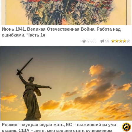
Июнь 1941. Великая Отечественная Война. Работа над
ошибками. Часть 1я
2 886
59
Россия – мудрая седая мать, ЕС – выживший из ума
старик, США – дитя, мечтающее стать суперменом