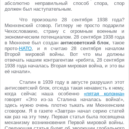
абсолютно неправильный способ спора, спор
должен был наступательным.
Что произошло 28 сентября 1938 года?
Мюнхенский сговор. Гитлеру не просто подарили
Чехословакию, страну с огромным военным и
экономическим потенциалом. 28 сентября 1938 года
в Мюнхене был создан
антисоветский блок
, такое
прото-
НАТО
, и я считаю 28 сентября началом
Второй мировой войны. Вот что мы должны
отвечать нашим контрагентам «ребята, 28 сентября
1938 года началась Вторая мировая война, и это вы
её начали».
Сталин в 1939 году в августе разрушил этот
антисоветский блок, отсюда такая ненависть к нему,
когда сейчас наша особенно
«пятая колонна»
говорят «Это из-за Сталина началась война!»,
здесь нужно очень плотно тыкать им Мюнхенским
сговором. Я в газете «Завтра» начал серию статей
как раз на эту тему. Первая статья была посвящена
механизму возникновения Первой мировой войны.
Следующая статья будет об эволюции глобального