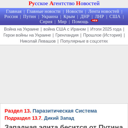
Ру
сское
А
гентство
Н
овостей
Главная
Главные новости
Новости
Лента новостей
|
|
|
|
Россия
Путин
Украина
Крым
ДНР
ЛНР
США
|
|
|
|
|
|
|
Сирия
Мир
Помощь
|
|
Война на Украине
|
война США с Ираном
|
Итоги 2025 года
|
Герои войны на Украине
|
Гренландия
|
Прошлое (История)
|
Николай Левашов
|
Популярные в соцсетях
Раздел 13.
Паразитическая Система
Подраздел 13.7.
Дикий Запад
Западная элита бесится от Путина