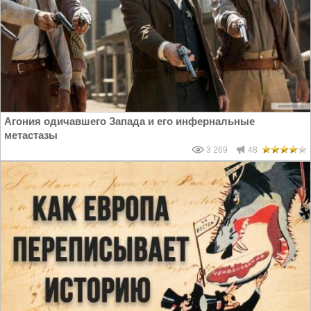
Агония одичавшего Запада и его инфернальные
метастазы
3 269
48