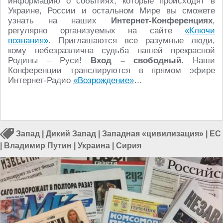
информацию о событиях, которые происходят в
Украине, России и остальном Мире вы сможете
узнать на наших
Интернет-Конференциях
,
регулярно организуемых на сайте
«Ключи
познания»
. Приглашаются все разумные люди,
кому небезразлична судьба нашей прекрасной
Родины – Руси!
Вход – свободный
. Наши
Конференции транслируются в прямом эфире
Интернет-Радио
«Возрождение»
…
Запад
|
Дикий Запад
|
Западная «цивилизация»
|
ЕС
|
Владимир Путин
|
Украина
|
Сирия