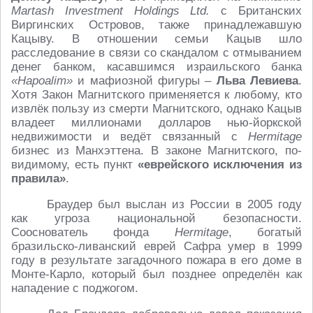
Martash Investment Holdings Ltd.
с Британских
Виргинских Островов, также принадлежавшую
Кацыву. В отношении семьи Кацыв шло
расследование в связи со скандалом с отмыванием
денег банком, касавшимся израильского банка
«Hapoalim»
и мафиозной фигуры –
Льва Левиева
.
Хотя Закон Магнитского применяется к любому, кто
извлёк пользу из смерти Магнитского, однако Кацыв
владеет миллионами долларов нью-йоркской
недвижимости и ведёт связанный с
Hermitage
бизнес из Манхэттена. В законе Магнитского, по-
видимому, есть пункт
«еврейского исключения из
правила»
.
Браудер был выслан из России в 2005 году
как угроза национальной безопасности.
Сооснователь фонда
Hermitage
, богатый
бразильско-ливанский еврей Сафра умер в 1999
году в результате загадочного пожара в его доме в
Монте-Карло, который был позднее определён как
нападение с поджогом.