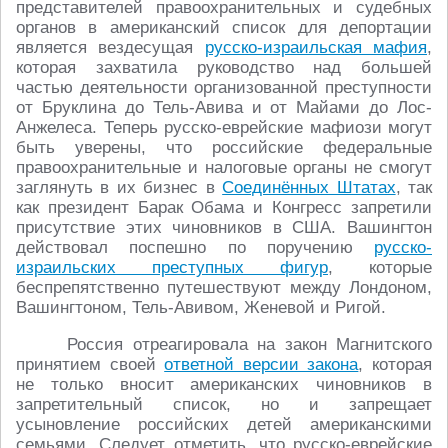
представителей правоохранительных и судебных
органов в американский список для депортации
является вездесущая
русско-израильская мафия
,
которая захватила руководство над большей
частью деятельности организованной преступности
от Бруклина до Тель-Авива и от Майами до Лос-
Анжелеса. Теперь русско-еврейские мафиози могут
быть уверены, что российские федеральные
правоохранительные и налоговые органы не смогут
заглянуть в их бизнес в
Соединённых Штатах
, так
как президент Барак Обама и Конгресс запретили
присутствие этих чиновников в США. Вашингтон
действовал поспешно по поручению
русско-
израильских преступных фигур
, которые
беспрепятственно путешествуют между Лондоном,
Вашингтоном, Тель-Авивом, Женевой и Ригой.
Россия отреагировала на закон Магнитского
принятием своей
ответной версии закона
, которая
не только вносит американских чиновников в
запретительный список, но и запрещает
усыновление российских детей американскими
семьями. Следует отметить, что русско-еврейские