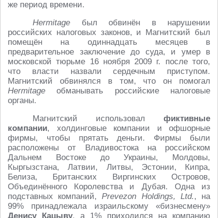
же период времени.
Hermitage
был обвинён в нарушении
российских налоговых законов, и Магнитский был
помещён на одиннадцать месяцев в
предварительное заключение до суда, и умер в
московской тюрьме 16 ноября 2009 г. после того,
что власти назвали сердечным приступом.
Магнитский обвинялся в том, что он помогал
Hermitage
обманывать российские налоговые
органы.
Магнитский использовал
фиктивные
компании
, холдинговые компании и офшорные
фирмы, чтобы прятать деньги. Фирмы были
расположены от Владивостока на российском
Дальнем Востоке до Украины, Молдовы,
Кыргызстана, Латвии, Литвы, Эстонии, Кипра,
Белиза, Британских Виргинских Островов,
Объединённого Королевства и Дубая. Одна из
подставных компаний,
Prevezon Holdings, Ltd.
, на
99% принадлежала израильскому «бизнесмену»
Денису Кацыву
, а 1% приходился на компанию