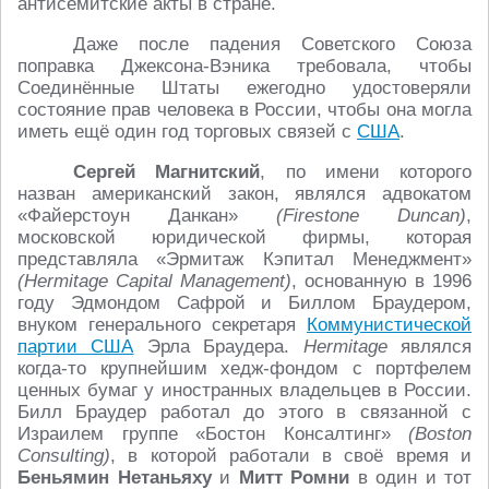
антисемитские акты в стране.
Даже после падения Советского Союза
поправка Джексона-Вэника требовала, чтобы
Соединённые Штаты ежегодно удостоверяли
состояние прав человека в России, чтобы она могла
иметь ещё один год торговых связей с
США
.
Сергей Магнитский
, по имени которого
назван американский закон, являлся адвокатом
«Файерстоун Данкан»
(Firestone Duncan)
,
московской юридической фирмы, которая
представляла «Эрмитаж Кэпитал Менеджмент»
(Hermitage Capital Management)
, основанную в 1996
году Эдмондом Сафрой и Биллом Браудером,
внуком генерального секретаря
Коммунистической
партии США
Эрла Браудера.
Hermitage
являлся
когда-то крупнейшим хедж-фондом с портфелем
ценных бумаг у иностранных владельцев в России.
Билл Браудер работал до этого в связанной с
Израилем группе «Бостон Консалтинг»
(Boston
Consulting)
, в которой работали в своё время и
Беньямин Нетаньяху
и
Митт Ромни
в один и тот