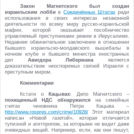
Закон Магнитского был создан
израильским лобби
в
Соединённых Штатах
ради
использования в своих интересах незаконной
деятельности по всему миру русско-израильской
мафии, которой оказывает пособничество
управляемый преступниками режим в Иерусалиме.
Недавнее обвинительное заключение в отношении
бывшего израильско-молдавского вышибалы в
ночном клубе и бывшего министра иностранных
дел
Авигдора Либермана
является
доказательством неоспоримых связей Израиля с
преступным миром.
Комментарии
Кстати о
Кацывах
: Дело Магнитского –
похищенный НДС обнаружился
на семейных
счетах чиновника Петра Кацыва –
http://www.rospres.com/crime/10928/
Этот материал
написан «Новой газетой», которая отличается
тупизной и агитпропом, за которыми не видит даже
очевидных вещей. Например, если, как они пишут,