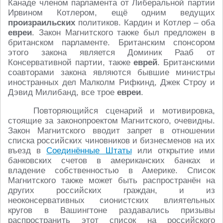
Канаде членом парламента от Либеральной партии
Ирвином Котлером, ещё одним ведущих
произраильских
политиков. Кардин и Котлер – оба
евреи
. Закон Магнитского также был предложен в
британском парламенте. Британским спонсором
этого закона является Доминик Рааб от
Консервативной партии, также
еврей
. Британскими
соавторами закона являются бывшие министры
иностранных дел Малколм Рифкинд, Джек Строу и
Дэвид Милибанд, все трое
евреи
.
Повторяющийся сценарий и мотивировка,
стоящие за законопроектом Магнитского, очевидны.
Закон Магнитского вводит запрет в отношении
списка российских чиновников и бизнесменов на их
въезд в
Соединённые Штаты
или открытие ими
банковских счетов в американских банках и
владение собственностью в Америке. Список
Магнитского также может быть распространён на
других российских граждан, и из
неоконсервативных сионистских влиятельных
кругов в Вашингтоне раздавались призывы
распространить этот список на российского