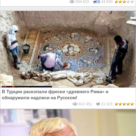
504 615
43 650
В Турции раскопали фрески «древнего Рима» и
обнаружили надписи на Русском!
612 451
31 323