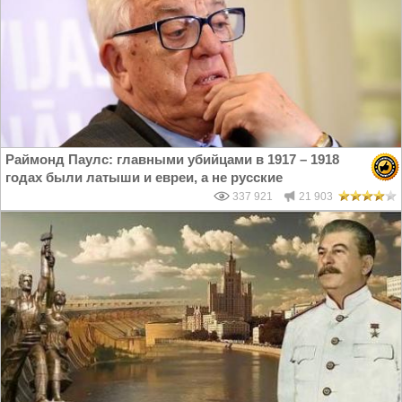
Раймонд Паулс: главными убийцами в 1917 – 1918
годах были латыши и евреи, а не русские
337 921
21 903