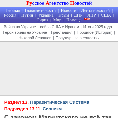
Ру
сское
А
гентство
Н
овостей
Главная
Главные новости
Новости
Лента новостей
|
|
|
|
Россия
Путин
Украина
Крым
ДНР
ЛНР
США
|
|
|
|
|
|
|
Сирия
Мир
Помощь
|
|
Война на Украине
|
война США с Ираном
|
Итоги 2025 года
|
Герои войны на Украине
|
Гренландия
|
Прошлое (История)
|
Николай Левашов
|
Популярные в соцсетях
Раздел 13.
Паразитическая Система
Подраздел 13.11.
Сионизм
С законом Магнитского не всё так