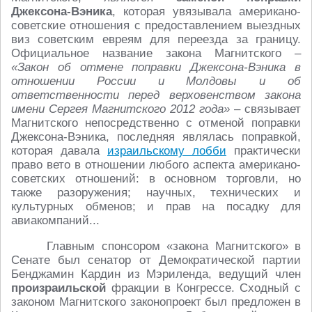
Джексона-Вэника
, которая увязывала американо-
советские отношения с предоставлением выездных
виз советским евреям для переезда за границу.
Официальное название закона Магнитского –
«Закон об отмене поправки Джексона-Вэника в
отношении России и Молдовы и об
ответственности перед верховенством закона
имени Сергея Магнитского 2012 года»
– связывает
Магнитского непосредственно с отменой поправки
Джексона-Вэника, последняя являлась поправкой,
которая давала
израильскому лобби
практически
право вето в отношении любого аспекта американо-
советских отношений: в основном торговли, но
также разоружения; научных, технических и
культурных обменов; и прав на посадку для
авиакомпаний...
Главным спонсором «закона Магнитского» в
Сенате был сенатор от Демократической партии
Бенджамин Кардин из Мэриленда, ведущий член
произраильской
фракции в Конгрессе. Сходный с
законом Магнитского законопроект был предложен в