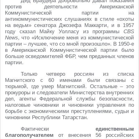
Дед Браудера добровольно давал показания
против деятельности Американской
Коммунистической партии на
антикоммунистических слушаниях в стиле «охоты
на ведьм» сенатора Джозефа Маккарти, и в 1957
году сказал Майку Уолласу из программы
CBS
News
, что «Исключение меня из коммунистической
партии – лучшее, что со мной произошло». В 1950-е
в Американской Коммунистической партии было
больше осведомителей ФБР, чем преданных членов
партии.
Только четверо россиян из списка
Магнитского с 60 именами были связаны с
тюрьмой, где умер Магнитский. Остальные – это
прокуроры и следователи Министерства внутренних
дел, агенты Федеральной службы безопасности,
налоговые чиновники и чиновники управления по
борьбе с экономическими преступлениями, судьи и
чиновники Республики Татарстан.
Фактически
единственным
благополучателем
от внесения 56 российских