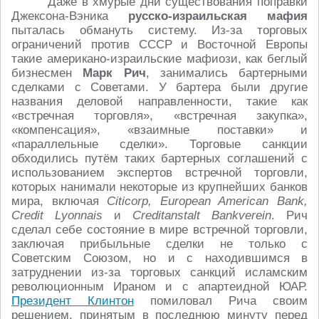
Даже в хмурые дни существования поправки
Джексона-Вэника
русско-израильская мафия
пыталась обмануть систему. Из-за торговых
ограничений против СССР и Восточной Европы
такие американо-израильские мафиози, как беглый
бизнесмен
Марк Рич
, занимались бартерными
сделками с Советами. У бартера были другие
названия деловой направленности, такие как
«встречная торговля», «встречная закупка»,
«компенсация», «взаимные поставки» и
«параллельные сделки». Торговые санкции
обходились путём таких бартерных соглашений с
использованием экспертов встречной торговли,
которых нанимали некоторые из крупнейших банков
мира, включая
Citicorp, European American Bank,
Credit Lyonnais
и
Creditanstalt Bankverein
. Рич
сделал себе состояние в мире встречной торговли,
заключая прибыльные сделки не только с
Советским Союзом, но и с находившимся в
затруднении из-за торговых санкций исламским
революционным Ираном и с апартеидной ЮАР.
Президент Клинтон
помиловал Рича своим
решением, принятым в последнюю минуту перед