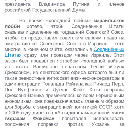
президента Владимира Путина и членов
российской Государственной Думы.
Во время «холодной войны»
израильское
лобби
хотело, чтобы Соединённые Штаты
оказывали давление на тогдашний Советский Союз,
чтобы он предоставил советским евреям право на
эмиграцию из Советского Союза в Израиль – хотя
многие, в конечном счёте, оказались в
Соединённых
Штатах
сразу или проездом через Израиль. Этот
закон был продавлен ястребом «холодной войны»
из штата Вашингтон сенатором Генри «Скуп»
Джексоном, из сенаторского офиса которого вышли
такие ревностные антисоветчики-неоконсерваторы в
администрации Рональда Рейгана как Ричард Перл,
Пол Вулфовиц и Дуглас Фейт. Хотя поправка
Джексона-Вэника применялась ко всем нерыночным
экономикам, она предназначалась главным образом
для борьбы с эмиграционной политикой СССР, хотя
в 2005 году директор «Антидиффамационной лиги»
Абрахам Фоксман
попытался использовать
положения поправки против Украины за