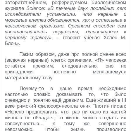
авторитетнейшем, реферируемом биологическом
журнале
Science:
«В течение двух последних лет
исследователи установили, что нервные и
мозговые клетки обновляются, как и остальные в
человеческом организме. Организм способен сам
восстанавливать нарушения, относящиеся к
нервному тракту»
, – говорит учёная Хелен М.
Блон».
Таким образом, даже при полной смене всех
(включая нервные) клеток организма, «Я» человека
остаётся прежним, следовательно, оно не
принадлежит постоянно меняющемуся
материальному телу.
Почему-то в наше время необходимо
настолько сложно доказывать то, что было
очевидно и понятно ещё древним. Ещё живший в III
веке римский философ-неоплатоник Плотин писал:
«Нелепо предполагать, что, раз ни одно из частей
жизнью не обладает, то жизнь можно создать их
совокупностью... к тому же совершенно
невозможно, чтобы жизнь производило