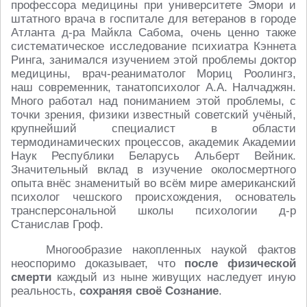
профессора медицины при университете Эмори и
штатного врача в госпитале для ветеранов в городе
Атланта д-ра Майкла Сабома, очень ценно также
систематическое исследование психиатра Кэннета
Ринга, занимался изучением этой проблемы доктор
медицины, врач-реаниматолог Мориц Роолингз,
наш современник, танатопсихолог А.А. Налчаджян.
Много работал над пониманием этой проблемы, с
точки зрения, физики известный советский учёный,
крупнейший специалист в области
термодинамических процессов, академик Академии
Наук Республики Беларусь Альберт Вейник.
Значительный вклад в изучение околосмертного
опыта внёс знаменитый во всём мире американский
психолог чешского происхождения, основатель
трансперсональной школы психологии д-р
Станислав Гроф.
Многообразие накопленных наукой фактов
неоспоримо доказывает, что
после физической
смерти
каждый из ныне живущих наследует иную
реальность,
сохраняя своё Сознание
.