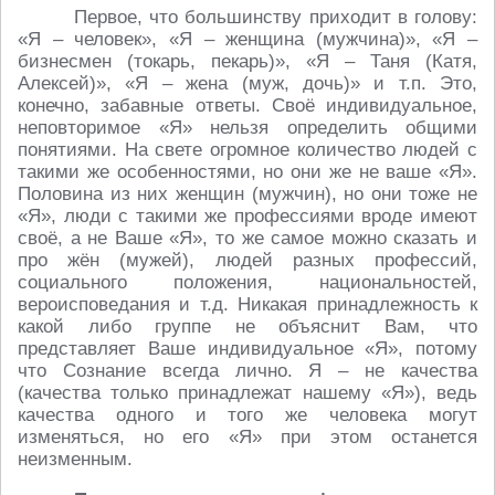
Первое, что большинству приходит в голову:
«Я – человек», «Я – женщина (мужчина)», «Я –
бизнесмен (токарь, пекарь)», «Я – Таня (Катя,
Алексей)», «Я – жена (муж, дочь)» и т.п. Это,
конечно, забавные ответы. Своё индивидуальное,
неповторимое «Я» нельзя определить общими
понятиями. На свете огромное количество людей с
такими же особенностями, но они же не ваше «Я».
Половина из них женщин (мужчин), но они тоже не
«Я», люди с такими же профессиями вроде имеют
своё, а не Ваше «Я», то же самое можно сказать и
про жён (мужей), людей разных профессий,
социального положения, национальностей,
вероисповедания и т.д. Никакая принадлежность к
какой либо группе не объяснит Вам, что
представляет Ваше индивидуальное «Я», потому
что Сознание всегда лично. Я – не качества
(качества только принадлежат нашему «Я»), ведь
качества одного и того же человека могут
изменяться, но его «Я» при этом останется
неизменным.