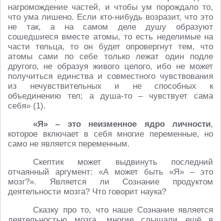
нагромождение частей, и чтобы ум порождало то,
что ума лишено. Если кто-нибудь возразит, что это
не так, а на самом деле душу образуют
сошедшиеся вместе атомы, то есть неделимые на
части тельца, то он будет опровергнут тем, что
атомы сами по себе только лежат один подле
другого, не образуя живого целого, ибо не может
получиться единства и совместного чувствования
из нечувствительных и не способных к
объединению тел; а душа-то – чувствует сама
себя» (1).
«Я» – это неизменное ядро личности
,
которое включает в себя многие переменные, но
само не является переменным.
Скептик может выдвинуть последний
отчаянный аргумент: «А может быть «Я» – это
мозг?». Является ли Сознание продуктом
деятельности мозга? Что говорит наука?
Сказку про то, что наше Сознание является
деятельностью мозга, многие слышали ещё в