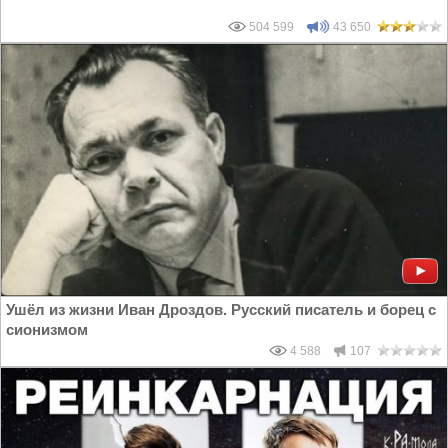
504 599
43 650
Ушёл из жизни Иван Дроздов. Русский писатель и борец с
сионизмом
4 588
107