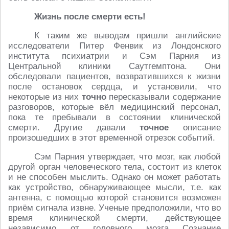
Жизнь после смерти есть!
К таким же выводам пришли английские
исследователи Питер Фенвик из Лондонского
института психиатрии и Сэм Парния из
Центральной клиники Саутгемптона. Они
обследовали пациентов, возвратившихся к жизни
после остановок сердца, и установили, что
некоторые из них
точно
пересказывали содержание
разговоров, которые вёл медицинский персонал,
пока те пребывали в состоянии клинической
смерти. Другие давали
точное
описание
произошедших в этот временной отрезок событий.
Сэм Парния утверждает, что мозг, как любой
другой орган человеческого тела, состоит из клеток
и не способен мыслить. Однако он может работать
как устройство, обнаруживающее мысли, т.е. как
антенна, с помощью которой становится возможен
приём сигнала извне. Ученые предположили, что во
время клинической смерти, действующее
независимо от головного мозга Сознание