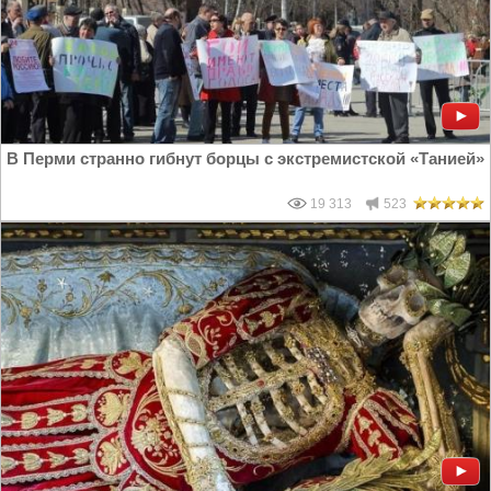
В Перми странно гибнут борцы с экстремистской «Танией»
19 313
523