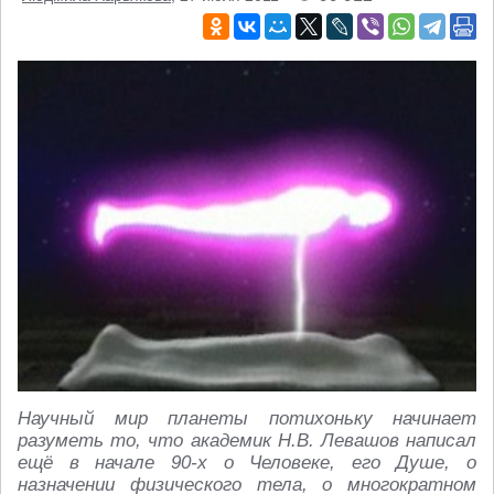
Научный мир планеты потихоньку начинает
разуметь то, что академик Н.В. Левашов написал
ещё в начале 90-х о Человеке, его Душе, о
назначении физического тела, о многократном