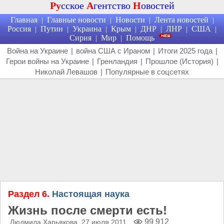
Ру
сское
А
гентство
Н
овостей
Главная
Главные новости
Новости
Лента новостей
|
|
|
|
Россия
Путин
Украина
Крым
ДНР
ЛНР
США
|
|
|
|
|
|
|
Сирия
Мир
Помощь
|
|
Война на Украине
|
война США с Ираном
|
Итоги 2025 года
|
Герои войны на Украине
|
Гренландия
|
Прошлое (История)
|
Николай Левашов
|
Популярные в соцсетях
Раздел 6.
Настоящая наука
Жизнь после смерти есть!
99 912
Людмила Харьякова
, 27 июля 2011