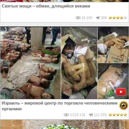
Святые мощи – обман, длящийся веками
16 190
386
Израиль – мировой центр по торговле человеческими
органами
3 015 134
111 055