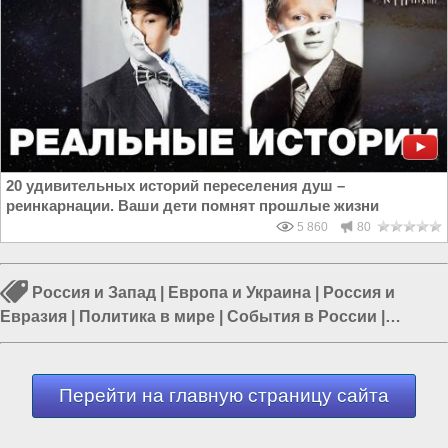
20 удивительных историй переселения душ –
реинкарнации. Ваши дети помнят прошлые жизни
5 860
80
Россия и Запад
|
Европа и Украина
|
Россия и
Евразия
|
Политика в мире
|
События в России
|
Происшествия в России
|
Россия и США
Перейти на главную страницу сайта