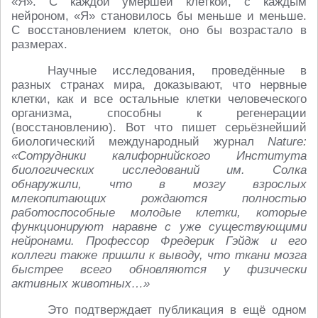
«Я». С каждой умершей клеткой, с каждым
нейроном, «Я» становилось бы меньше и меньше.
С восстановлением клеток, оно бы возрастало в
размерах.
Научные исследования, проведённые в
разных странах мира, доказывают, что нервные
клетки, как и все остальные клетки человеческого
организма, способны к регенерации
(восстановлению). Вот что пишет серьёзнейший
биологический международный журнал
Nature:
«Сотрудники калифорнийского Института
биологических исследований им. Солка
обнаружили, что в мозгу взрослых
млекопитающих рождаются полностью
работоспособные молодые клетки, которые
функционируют наравне с уже существующими
нейронами. Профессор Фредерик Гэйдж и его
коллеги также пришли к выводу, что ткани мозга
быстрее всего обновляются у физически
активных животных…»
Это подтверждает публикация в ещё одном