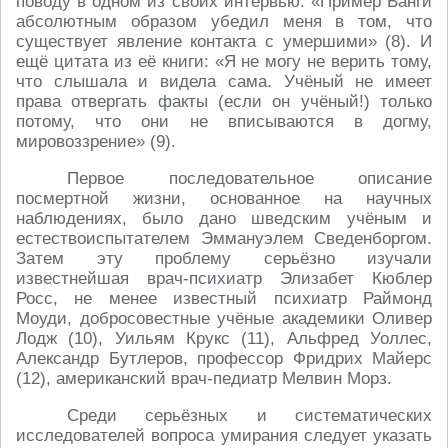
поводу в одном из своих интервью: «Пример Ванги
абсолютным образом убедил меня в том, что
существует явление контакта с умершими» (8). И
ещё цитата из её книги: «Я не могу не верить тому,
что слышала и видела сама. Учёный не имеет
права отвергать факты (если он учёный!) только
потому, что они не вписываются в догму,
мировоззрение» (9).
Первое последовательное описание
посмертной жизни, основанное на научных
наблюдениях, было дано шведским учёным и
естествоиспытателем Эммануэлем Сведенборгом.
Затем эту проблему серьёзно изучали
известнейшая врач-психиатр Элизабет Кюблер
Росс, не менее известный психиатр Раймонд
Моуди, добросовестные учёные академики Оливер
Лодж (10), Уильям Крукс (11), Альфред Уоллес,
Александр Бутлеров, профессор Фридрих Майерс
(12), американский врач-педиатр Мелвин Морз.
Среди серьёзных и систематических
исследователей вопроса умирания следует указать