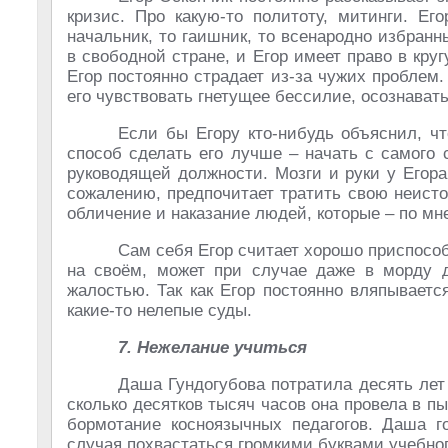
кризис. Про какую-то политоту, митинги. Его
начальник, то гаишник, то всенародно избран
в свободной стране, и Егор имеет право в кру
Егор постоянно страдает из-за чужих проблем
его чувствовать гнетущее бессилие, осознавать,
Если бы Егору кто-нибудь объяснил, ч
способ сделать его лучше – начать с самого 
руководящей должности. Мозги и руки у Егора н
сожалению, предпочитает тратить свою неист
обличение и наказание людей, которые – по мн
Сам себя Егор считает хорошо приспособ
на своём, может при случае даже в морду д
жалостью. Так как Егор постоянно вляпываетс
какие-то нелепые суды.
7. Нежелание учиться
Даша Гундогубова потратила десять лет
сколько десятков тысяч часов она провела в 
бормотание косноязычных педагогов. Даша г
случая похвастаться громкими буквами учебног