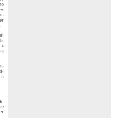
то
ём
дь
ет
.
ый
дь
 к
на
ть
ой
 в
ь,
ое
ет