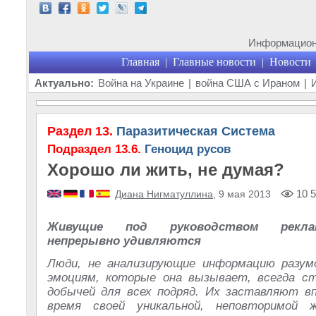
Информационн
Главная
Главные новости
Новости
|
|
Актуально:
Война на Украине
|
война США с Ираном
|
Раздел 13.
Паразитическая Система
Подраздел 13.6.
Геноцид русов
Хорошо ли жить, не думая?
10 5
Диана Нигматуллина
, 9 мая 2013
Живущие под руководством рекла
непрерывно удивляются
Люди, не анализирующие информацию разум
эмоциям, которые она вызывает, всегда ст
добычей для всех подряд. Их заставляют 
время своей уникальной, неповторимой 