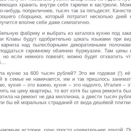
умеющих хранить внутри себя тарелки и кастрюли. Мож
-нибудь поприличнее, тысяч так за пятьдесят. Качеств
рошего сборщика, который потратит несколько дней 
лучится вполне себе даже симпатично.
ельную фабрику и выбрать из каталога кухню под зака
ки Клавы будут одобрительно цокать языками при ви
 карниза над пылесборными декоративными полочкам
поддаться скромному обаянию буржуазии. Там цены 
, но если немного повезёт, можно будет отхватить чт
ой…
ла кухню за 600 тысяч рублей? Это же годовая (!) её
й в семье не намечается, им и так пришлось занимат
ю, кухня – это важно, кухня – это надолго, Италия – э
ять на цену квартиры, то вот хотя бы цена ремонта бы
ратила на ремонт не два миллиона, а двести тысяч рубл
или бы ей моральных страданий от вида дешёвой плитки
знакомым истории, одну просто удивительнее другой. П