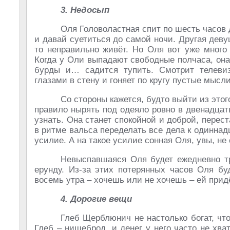
3. Недосып
Оля Головоластная спит по шесть часов д
и давай суетиться до самой ночи. Другая деву
то неправильно живёт. Но Оля вот уже много
Когда у Оли выпадают свободные полчаса, он
бурды и… садится тупить. Смотрит телевиз
глазами в стену и гоняет по кругу пустые мысли
Со стороны кажется, будто выйти из этого
правило нырять под одеяло ровно в двенадцат
узнать. Она станет спокойной и доброй, перес
в ритме вальса переделать все дела к одиннад
усилие. А на такое усилие сонная Оля, увы, не
Невыспавшаяся Оля будет ежедневно тр
ерунду. Из-за этих потерянных часов Оля бу
восемь утра – хочешь или не хочешь – ей прид
4. Дорогие вещи
Глеб Щерблюнич не настолько богат, чт
Глеб – нищеброд, и денег у него часто не хв