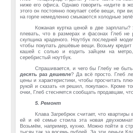
ниже его офиса. Однако говорить «идите в жо
этого он постоянно покупает себе вещи, при в
на горле немедленно смыкаются холодные зелё
Кожаная куртка ценой в две зарплаты? 
плевать, что в размерах и фасонах Глеб не р
скупщика краденого. Ноутбук последней моде
чтобы покупать дешёвые вещи. Возьму кредит 
кашей с солью и ездить зайцем на метро,
серебристый ноутбук.
Спрашивается, и чего бы Глебу не быть
десять раз дешевле
? Да всё просто. Глеб л
цены и характеристики, чтобы просчитать пл
рукой и сказать «я решил, покупаю». Кроме т
очки, Глеб стесняется сообщать продавцам, чт
5. Ремонт
Клава Загребрюк считает, что квартиры 
ей и её семье стоила эта новая двухкомнатн
Возьмём, например, кухню. Можно пойти в ст
тысяч так за восемь рублей. За эти деньги К