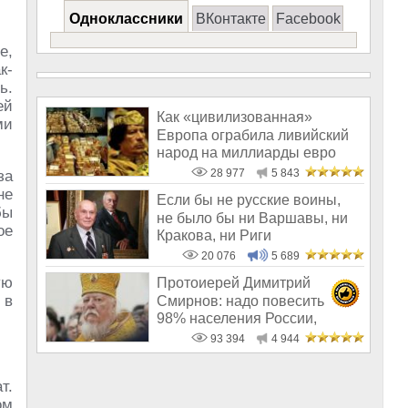
Одноклассники
ВКонтакте
Facebook
е,
к-
ь.
ей
Как «цивилизованная»
ми
Европа ограбила ливийский
народ на миллиарды евро
28 977
5 843
за
не
Если бы не русские воины,
бы
не было бы ни Варшавы, ни
ое
Кракова, ни Риги
20 076
5 689
ую
Протоиерей Димитрий
 в
Смирнов: надо повесить
98% населения России,
чтобы восторжество
93 394
4 944
т.
ом