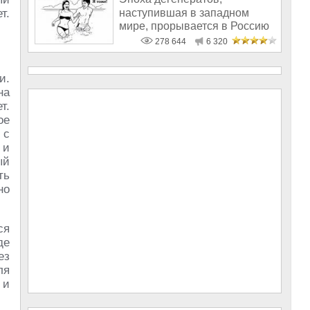
наступившая в западном
т.
мире, прорывается в Россию
278 644
6 320
и.
на
т.
ое
 с
 и
ый
ть
но
ся
де
ез
ля
 и