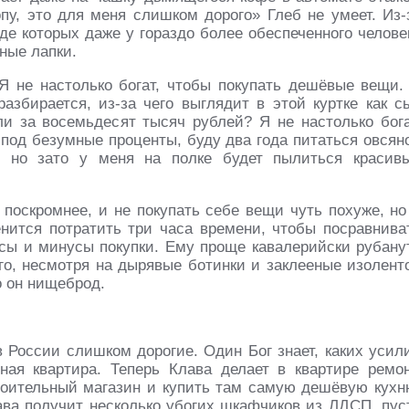
пу, это для меня слишком дорого» Глеб не умеет. Из-
иде которых даже у гораздо более обеспеченного челове
ные лапки.
Я не настолько богат, чтобы покупать дешёвые вещи.
азбирается, из-за чего выглядит в этой куртке как с
ли за восемьдесят тысяч рублей? Я не настолько бога
под безумные проценты, буду два года питаться овсян
 но зато у меня на полке будет пылиться красив
 поскромнее, и не покупать себе вещи чуть похуже, н
енится потратить три часа времени, чтобы посравнива
юсы и минусы покупки. Ему проще кавалерийски рубану
ого, несмотря на дырявые ботинки и заклееные изолент
о он нищеброд.
в России слишком дорогие. Один Бог знает, каких усил
ая квартира. Теперь Клава делает в квартире ремон
роительный магазин и купить там самую дешёвую кухн
лава получит несколько убогих шкафчиков из ЛДСП, пус