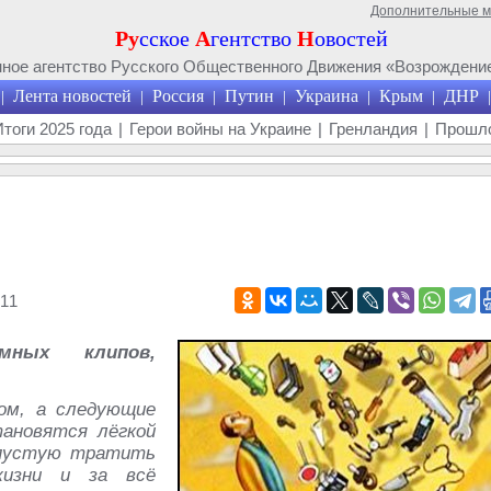
Дополнительные 
Ру
сское
А
гентство
Н
овостей
ое агентство Русского Общественного Движения «Возрождение
Лента новостей
Россия
Путин
Украина
Крым
ДНР
|
|
|
|
|
|
|
Итоги 2025 года
|
Герои войны на Украине
|
Гренландия
|
Прошло
11
мных клипов,
ом, а следующие
ановятся лёгкой
впустую тратить
жизни и за всё