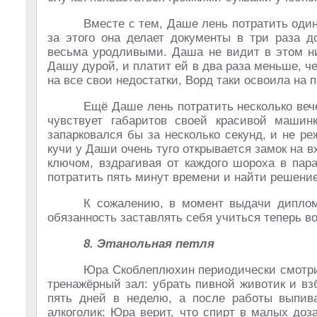
Вместе с тем, Даше лень потратить один
за этого она делает документы в три раза 
весьма уродливыми. Даша не видит в этом ни
Дашу дурой, и платит ей в два раза меньше, че
на все свои недостатки, Ворд таки освоила на 
Ещё Даше лень потратить несколько веч
чувствует габаритов своей красивой машин
запарковался бы за несколько секунд, и не р
кучи у Даши очень туго открывается замок на 
ключом, вздрагивая от каждого шороха в пар
потратить пять минут времени и найти решение
К сожалению, в момент выдачи дипло
обязанность заставлять себя учиться теперь в
8. Этанольная петля
Юра Скоблеплюхин периодически смотрит 
тренажёрный зал: убрать пивной животик и в
пять дней в неделю, а после работы выпива
алкоголик: Юра верит, что спирт в малых доз