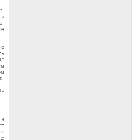
з-
ся
ет
ря
не
ль
До
ём
ом
.
то
 в
ет
не
ко