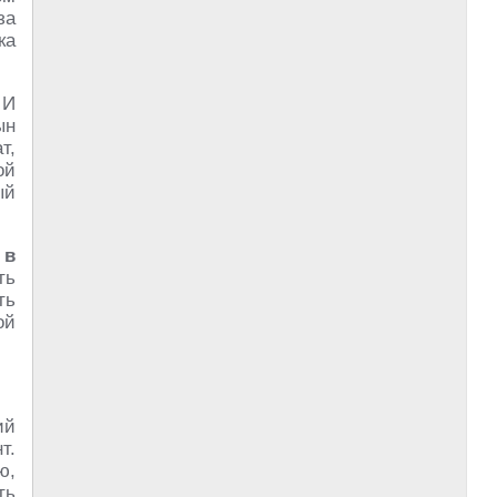
за
ка
 И
ын
т,
ой
ый
о
в
ть
ть
ой
ий
т.
ю,
ть