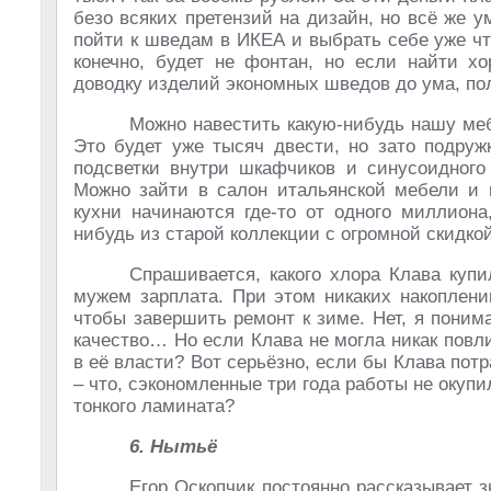
безо всяких претензий на дизайн, но всё же 
пойти к шведам в ИКЕА и выбрать себе уже что
конечно, будет не фонтан, но если найти хо
доводку изделий экономных шведов до ума, по
Можно навестить какую-нибудь нашу меб
Это будет уже тысяч двести, но зато подруж
подсветки внутри шкафчиков и синусоидного
Можно зайти в салон итальянской мебели и 
кухни начинаются где-то от одного миллиона
нибудь из старой коллекции с огромной скидк
Спрашивается, какого хлора Клава купи
мужем зарплата. При этом никаких накоплени
чтобы завершить ремонт к зиме. Нет, я понима
качество… Но если Клава не могла никак повли
в её власти? Вот серьёзно, если бы Клава пот
– что, сэкономленные три года работы не окуп
тонкого ламината?
6. Нытьё
Егор Оскопчик постоянно рассказывает 