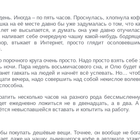
ень. Иногда – по пять часов. Проснулась, хлопнула коф
шка на её месте давно бы уже задумалась о том, что ка
 лет не высыпается, и думать она уже давно отучилас
а наливает себе очередную чашку какой-нибудь бодрящ
ор, втыкает в Интернет, просто глядит осоловевши
.
 порочного круга очень просто. Надо просто взять себе 
ь ночи. Пара недель восьмичасового сна, и Олю будет 
танет гавкать на людей и начнёт всё успевать. Но… что
цати вечера, надо совершить над собой некислое волев
 способна.
атить несколько часов на разного рода бессмысленн
дет ежедневно ложиться не в двенадцать, а в два. А
ётся невыспавшейся вставать и копытить на работу.
обы покупать дешёвые вещи. Точнее, он вообще не бога
атает даже на чашку дымящегося кофе в автомате этаж