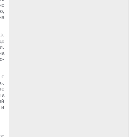
но
о,
на
з.
де
и.
на
о-
 с
ь,
то
ла
ей
 и
ро