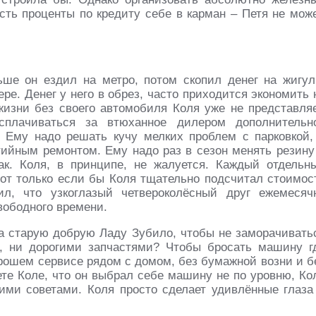
сть проценты по кредиту себе в карман – Петя не може
ше он ездил на метро, потом скопил денег на жигул
ре. Денег у него в обрез, часто приходится экономить 
жизни без своего автомобиля Коля уже не представляе
сплачиваться за втюханное дилером дополнительн
. Ему надо решать кучу мелких проблем с парковкой,
тийным ремонтом. Ему надо раз в сезон менять резину
к. Коля, в принципе, не жалуется. Каждый отдельн
от только если бы Коля тщательно подсчитал стоимос
л, что узкоглазый четвероколёсный друг ежемесяч
вободного времени.
а старую добрую Ладу Зубило, чтобы не заморачивать
, ни дорогими запчастями? Чтобы бросать машину г
орошем сервисе рядом с домом, без бумажной возни и б
ете Коле, что он выбрал себе машину не по уровню, Ко
ими советами. Коля просто сделает удивлённые глаза