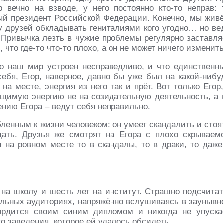
р вечно на взводе, у него постоянно кто-то неправ: 
ный президент Российской Федерации. Конечно, мы жив
гу друзей обкладывать гениталиями кого угодно… но ве
. Привычка лезть в чужие проблемы регулярно заставля
 что где-то что-то плохо, а он не может ничего изменить
то наш мир устроен несправедливо, и что единственн
себя, Егор, наверное, давно бы уже был на какой-нибу
а месте, энергия из него так и прёт. Вот только Егор,
ощимую энергию не на созидательную деятельность, а 
ению Егора – ведут себя неправильно.
ленным к жизни человеком: он умеет скандалить и стоя
ать. Друзья же смотрят на Егора с плохо скрываем
я на ровном месте то в скандалы, то в драки, то даже
 на школу и шесть лет на институт. Страшно подсчитат
пыльных аудиториях, напряжённо вслушиваясь в заунывн
ордится своим синим дипломом и никогда не упуска
о заведения, которое ей удалось обсидеть.