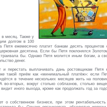
 в месяц. Также у
бщим долгом в 100
а Петя ежемесячно платит банкам десять процентов 
 церковная десятина. Если бы Петя поклонялся Золото
устраивала бы. Однако Петя молится иным богам, а св
льство денег.
т и перестать выплачивать дань ростовщикам Петя 
чке такой приём как «минимальный платёж»: если Пе
ридётся в течение нескольких месяцев жить на полови
А во-вторых, вокруг столько соблазнов, столько веще
 видит иного выхода, кроме как продолжать год за год
ет о собственном бизнесе, при этом рентабельность
устроила бы. Однако организовать абсолютно железн