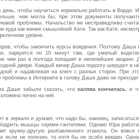
 день, чтобы научиться нормально работать в Ворде. И
дольше, чем могла бы, при этом документы получают
какой проблемы. Начальство же несправедливо счита
м куда как менее смышлёной Кате. Так как Катя, несмот
приличном уровне.
еров, чтобы закончить курсы вождения. Поэтому Даша 
ки, паркуется по 10 минут там, где умелый водите
еже чем раз в полгода попадает в нелепейшие аварии. 
входной двери. Каждый вечер Даша подолгу шерудит в н
адной и надавливая на ключ с разных сторон. При эт
 проблемы в Интернете в голову Даше даже не приходит
ма Даше забыли сказать, что
халява кончилась
, и ч
озложена лично на неё.
в зеркало и думает, что надо бы, наконец, записаться
збодрить мышцы гирями-гантелями. Однако Юра работа
ет кружку-другую разбавленного этанола. Он вовсе 
ах если не полезен, то хотя бы не особо вреден. Одна