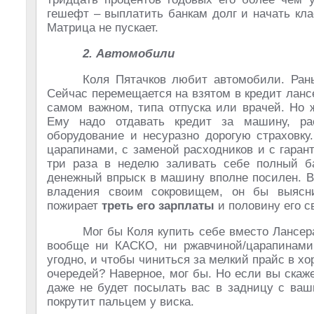
гешефт – выплатить банкам долг и начать кла
Матрица не пускает.
2. Автомобили
Коля Пятачков любит автомобили. Рань
Сейчас перемещается на взятом в кредит лансе
самом важном, типа отпуска или врачей. Но 
Ему надо отдавать кредит за машину, ра
оборудование и несуразно дорогую страховку
царапинами, с заменой расходников и с гаран
три раза в неделю заливать себе полный ба
денежный впрыск в машину вполне посилен. В
владения своим сокровищем, он бы выясни
пожирает
треть его зарплаты
и половину его с
Мог бы Коля купить себе вместо Лансер
вообще ни КАСКО, ни ржавчиной/царапинами
угодно, и чтобы чиниться за мелкий прайс в х
очередей? Наверное, мог бы. Но если вы скаж
даже не будет посылать вас в задницу с ваш
покрутит пальцем у виска.