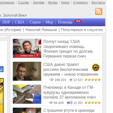
материалы
|
Ссылки
|
Зарубки
|
Молва
|
Книги
|
О проекте
|
Контакты
. Золотой Век»
ЛНР
США
Сирия
Мир
Помощь
|
|
|
|
е (История)
|
Николай Левашов
|
Популярные в соцсетях
Ползут назад: США
сворачивают помощь,
Япония трещит по долгам,
Германия первая сниз
США давно травят
россиян биологическим
оружием – новое откровение
Эдварда Сноудена
246 223
12 527
Пчеломор: в Канаде от ГМ-
кукурузы одновременно
погибло 37 миллионов пчёл
64 429
11 201
Страшнее ртути и цианида: