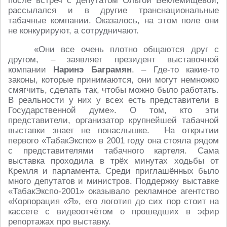
после встреч с депутатом Ольгой Беклемищевой,
рассылался и в другие транснациональные
табачные компании. Оказалось, на этом поле они
не конкурируют, а сотрудничают.
«Они все очень плотно общаются друг с
другом, – заявляет президент выставочной
компании
Наринэ Баграмян
. – Где-то какие-то
законы, которые принимаются, они могут немножко
смягчить, сделать так, чтобы можно было работать.
В реальности у них у всех есть представители в
Государственной думе». О том, кто эти
представители, организатор крупнейшей табачной
выставки знает не понаслышке. На открытии
первого «ТабакЭкспо» в 2001 году она стояла рядом
с представителями табачного картеля. Сама
выставка проходила в трёх минутах ходьбы от
Кремля и парламента. Среди приглашённых было
много депутатов и министров. Поддержку выставке
«ТабакЭкспо-2001» оказывало рекламное агентство
«Корпорация «Я», его логотип до сих пор стоит на
кассете с видеоотчётом о прошедших в эфир
репортажах про выставку.