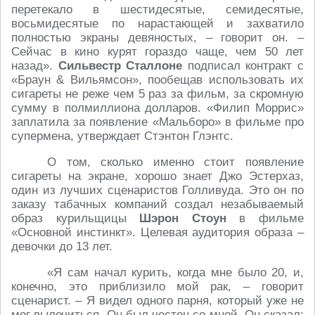
перетекало в шестидесятые, семидесятые,
восьмидесятые по нарастающей и захватило
полностью экраны девяностых, – говорит он. –
Сейчас в кино курят гораздо чаще, чем 50 лет
назад».
Сильвестр Сталлоне
подписал контракт с
«Браун & Вильямсон», пообещав использовать их
сигареты не реже чем 5 раз за фильм, за скромную
сумму в полмиллиона долларов. «Филип Моррис»
заплатила за появление «Мальборо» в фильме про
супермена, утверждает Стэнтон Глэнтс.
О том, сколько именно стоит появление
сигареты на экране, хорошо знает Джо Эстерхаз,
один из лучших сценаристов Голливуда. Это он по
заказу табачных компаний создал незабываемый
образ курильщицы
Шэрон Стоун
в фильме
«Основной инстинкт». Целевая аудитория образа –
девочки до 13 лет.
«Я сам начал курить, когда мне было 20, и,
конечно, это приблизило мой рак, – говорит
сценарист. – Я видел одного парня, который уже не
мог вылечиться. Он был честен со мной. Он сказал: