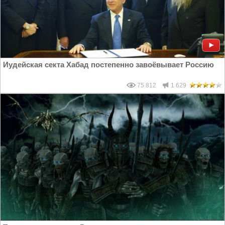
Иудейская секта Хабад постепенно завоёвывает Россию
75 812
1 629