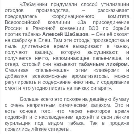
«Табачники придумали способ утилизации
отходов производства, – рассказывает
председатель координационного комитета
Всероссийской коалиции «За присоединение
России к Рамочной конвенции ВОЗ по борьбе
против табака»
Алексей Шабашов
. – Они её свозят
на фабрику в Елец. Там эти отходы производства и
пыль длительное время вываривают в чанах,
получают кашицу, которую высушивают, и
получается нечто, напоминающее папье-маше, и
отвар, который они называют
табачным ликёром
.
Смачивая «папье-маше» этим «ликёром» и
добавляя всевозможные ароматизаторы, можно
регулировать и содержание никотина, и содержание
смол и что угодно писать на пачках сигарет».
Больше всего это похоже на дешёвую бумагу
с очень неприятным химическим запахом. Это и
есть основа того, что через некоторое время
подожжёт и с наслаждением вдохнёт в свои лёгкие
курильщик под видом табака. Так в продаже
появились лёгкие сигареты.