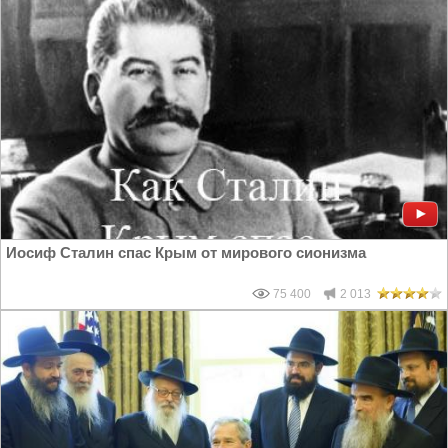
Иосиф Сталин спас Крым от мирового сионизма
75 400
2 013