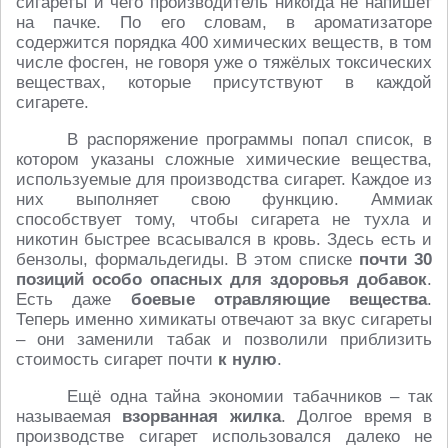
сигареты и чего производитель никогда не напишет
на пачке. По его словам, в ароматизаторе
содержится порядка 400 химических веществ, в том
числе фосген, не говоря уже о тяжёлых токсических
веществах, которые присутствуют в каждой
сигарете.
В распоряжение программы попал список, в
котором указаны сложные химические вещества,
используемые для производства сигарет. Каждое из
них выполняет свою функцию. Аммиак
способствует тому, чтобы сигарета не тухла и
никотин быстрее всасывался в кровь. Здесь есть и
бензолы, формальдегиды. В этом списке
почти 30
позиций особо опасных для здоровья добавок
.
Есть даже
боевые отравляющие вещества
.
Теперь именно химикаты отвечают за вкус сигареты
– они заменили табак и позволили приблизить
стоимость сигарет почти
к нулю
.
Ещё одна тайна экономии табачников – так
называемая
взорванная жилка
. Долгое время в
производстве сигарет использовался далеко не