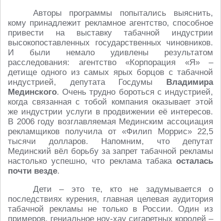
Авторы программы попытались выяснить,
кому принадлежит рекламное агентство, способное
привести на выставку табачной индустрии
высокопоставленных государственных чиновников.
И были немало удивлены результатом
расследования: агентство «Корпорация «Я» –
детище одного из самых ярых борцов с табачной
индустрией, депутата Госдумы
Владимира
Мединского
. Очень трудно бороться с индустрией,
когда связанная с тобой компания оказывает этой
же индустрии услуги в продвижении её интересов.
В 2006 году возглавляемая Мединским ассоциация
рекламщиков получила от «Филип Моррис» 22,5
тысячи долларов. Напомним, что депутат
Мединский вёл борьбу за запрет табачной рекламы
настолько успешно, что реклама табака
осталась
почти везде
.
Дети – это те, кто не задумывается о
последствиях курения, главная целевая аудитория
табачной рекламы не только в России. Один из
примеров, гениальное ноу-хау сигаретных королей –