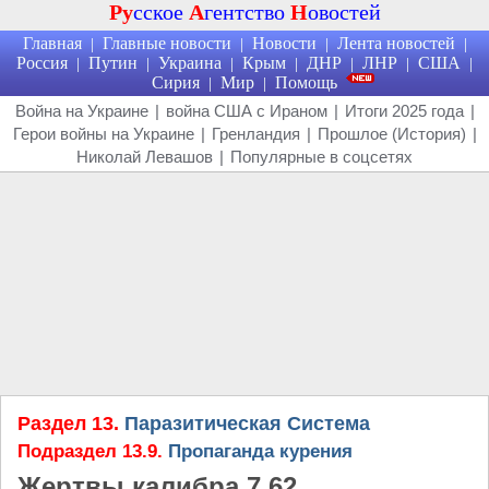
Ру
сское
А
гентство
Н
овостей
Главная
Главные новости
Новости
Лента новостей
|
|
|
|
Россия
Путин
Украина
Крым
ДНР
ЛНР
США
|
|
|
|
|
|
|
Сирия
Мир
Помощь
|
|
Война на Украине
|
война США с Ираном
|
Итоги 2025 года
|
Герои войны на Украине
|
Гренландия
|
Прошлое (История)
|
Николай Левашов
|
Популярные в соцсетях
Раздел 13.
Паразитическая Система
Подраздел 13.9.
Пропаганда курения
Жертвы калибра 7,62