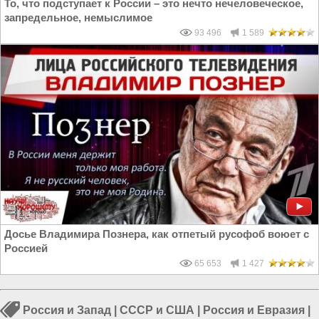
То, что подступает к России – это нечто нечеловеческое,
запредельное, немыслимое
93 496
1 589
Досье Владимира Познера, как отпетый русофоб воюет с
Россией
65 653
1 427
Россия и Запад
|
СССР и США
|
Россия и Евразия
|