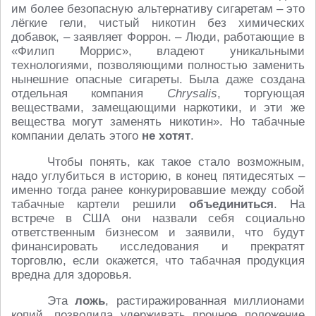
им более безопасную альтернативу сигаретам – это
лёгкие гели, чистый никотин без химических
добавок, – заявляет Форрон. – Люди, работающие в
«Филип Моррис», владеют уникальными
технологиями, позволяющими полностью заменить
нынешние опасные сигареты. Была даже создана
отдельная компания
Chrysalis
, торгующая
веществами, замещающими наркотики, и эти же
вещества могут заменять никотин». Но табачные
компании делать этого
не хотят
.
Чтобы понять, как такое стало возможным,
надо углубиться в историю, в конец пятидесятых –
именно тогда ранее конкурировавшие между собой
табачные картели решили
объединиться
. На
встрече в США они назвали себя социально
ответственным бизнесом и заявили, что будут
финансировать исследования и прекратят
торговлю, если окажется, что табачная продукция
вредна для здоровья.
Эта
ложь
, растиражированная миллионами
копий, позволила удерживать прочное положение