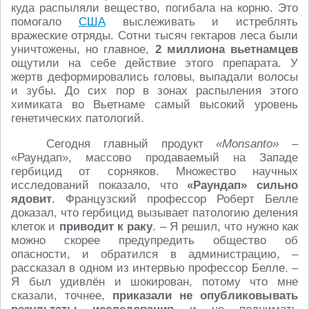
куда распыляли вещество, погибала на корню. Это
помогало
США
выслеживать и истреблять
вражеские отряды. Сотни тысяч гектаров леса были
уничтожены, но главное,
2 миллиона вьетнамцев
ощутили на себе действие этого препарата. У
жертв деформировались головы, выпадали волосы
и зубы. До сих пор в зонах распыления этого
химиката во Вьетнаме самый высокий уровень
генетических патологий.
Сегодня главный продукт
«Monsanto»
–
«Раундап», массово продаваемый на Западе
гербицид от сорняков. Множество научных
исследований показало, что
«Раундап» сильно
ядовит
. Французский профессор Роберт Белле
доказал, что гербицид вызывает патологию деления
клеток и
приводит к раку
. – Я решил, что нужно как
можно скорее предупредить общество об
опасности, и обратился в администрацию, –
рассказал в одном из интервью профессор Белле. –
Я был удивлён и шокирован, потому что мне
сказали, точнее,
приказали не опубликовывать