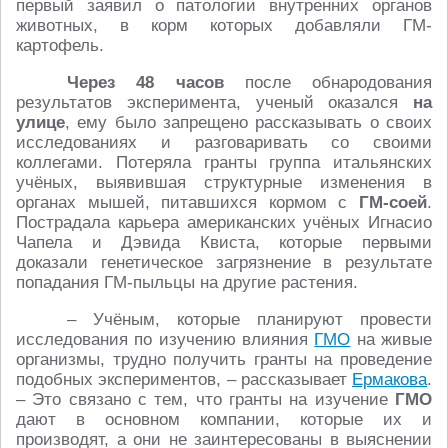
первый заявил о патологии внутренних органов
животных, в корм которых добавляли ГМ-
картофель.
Через 48 часов
после обнародования
результатов эксперимента, ученый оказался
на
улице
, ему было запрещено рассказывать о своих
исследованиях и разговаривать со своими
коллегами. Потеряла гранты группа итальянских
учёных, выявившая структурные изменения в
органах мышей, питавшихся кормом с
ГМ-соей
.
Пострадала карьера американских учёных Игнасио
Чапела и Дэвида Квиста, которые первыми
доказали генетическое загрязнение в результате
попадания ГМ-пыльцы на другие растения.
– Учёным, которые планируют провести
исследования по изучению влияния
ГМО
на живые
организмы, трудно получить гранты на проведение
подобных экспериментов, – рассказывает
Ермакова
.
– Это связано с тем, что гранты на изучение
ГМО
дают в основном компании, которые их и
производят, а они не заинтересованы в выяснении