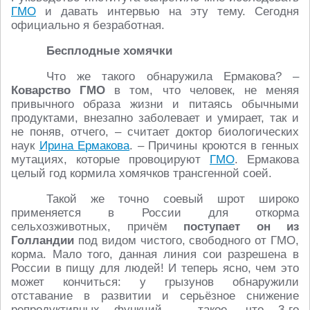
ГМО
и давать интервью на эту тему. Сегодня
официально я безработная.
Бесплодные хомячки
Что же такого обнаружила Ермакова? –
Коварство ГМО
в том, что человек, не меняя
привычного образа жизни и питаясь обычными
продуктами, внезапно заболевает и умирает, так и
не поняв, отчего, – считает доктор биологических
наук
Ирина Ермакова
. – Причины кроются в генных
мутациях, которые провоцируют
ГМО
. Ермакова
целый год кормила хомячков трансгенной соей.
Такой же точно соевый шрот широко
применяется в России для откорма
сельхозживотных, причём
поступает он из
Голландии
под видом чистого, свободного от ГМО,
корма. Мало того, данная линия сои разрешена в
России в пищу для людей! И теперь ясно, чем это
может кончиться: у грызунов обнаружили
отставание в развитии и серьёзное снижение
репродуктивных функций – такое, что 3-го