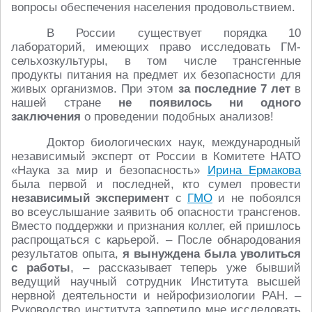
вопросы обеспечения населения продовольствием.
В России существует порядка 10
лабораторий, имеющих право исследовать ГМ-
сельхозкультуры, в том числе трансгенные
продукты питания на предмет их безопасности для
живых организмов. При этом
за последние 7 лет
в
нашей стране
не появилось ни одного
заключения
о проведении подобных анализов!
Доктор биологических наук, международный
независимый эксперт от России в Комитете НАТО
«Наука за мир и безопасность»
Ирина Ермакова
была первой и последней, кто сумел провести
независимый эксперимент
с
ГМО
и не побоялся
во всеуслышание заявить об опасности трансгенов.
Вместо поддержки и признания коллег, ей пришлось
распрощаться с карьерой. – После обнародования
результатов опыта,
я вынуждена была уволиться
с работы
, – рассказывает теперь уже бывший
ведущий научный сотрудник Института высшей
нервной деятельности и нейрофизиологии РАН. –
Руководство института запретило мне исследовать