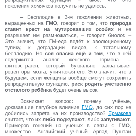
поколения хомячков получить не удалось.
– Бесплодие в 3-м поколении животных,
выращенных на
ГМО
, говорит о том, что
природа
ставит крест на мутировавших особях
и не
разрешает им размножаться, – говорит биолог. –
Это значит, что ГМ-еда ведёт к эволюционному
тупику, к деградации видов, к тотальному
бесплодию. Но
соя опасна ещё и тем
, что в ней
содержится аналог женского гормона –
фитоэстраген, который буквально захватывает
рецепторы мозга, уничтожая его. Это значит, что в
будущем, если женщины вообще смогут сохранить
репродуктивную функцию,
риск родить умственно
отсталого ребёнка
будет очень высок.
Возникает вопрос: почему учёные,
доказавшие пагубное влияние
ГМО
, до сих пор не
добились запрета на их производство?
Ермакова
считает, что их
либо подкупают
, либо
запугивают
.
Примеров гонений на учёных в связи с
ГМО
,
множество. Английский учёный Арпад Пуштаи