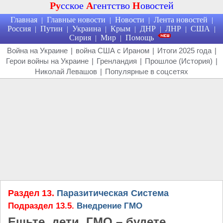
Ру
сское
А
гентство
Н
овостей
Главная
Главные новости
Новости
Лента новостей
|
|
|
|
Россия
Путин
Украина
Крым
ДНР
ЛНР
США
|
|
|
|
|
|
|
Сирия
Мир
Помощь
|
|
Война на Украине
|
война США с Ираном
|
Итоги 2025 года
|
Герои войны на Украине
|
Гренландия
|
Прошлое (История)
|
Николай Левашов
|
Популярные в соцсетях
Раздел 13.
Паразитическая Система
Подраздел 13.5.
Внедрение ГМО
Ешьте, дети, ГМО – будете