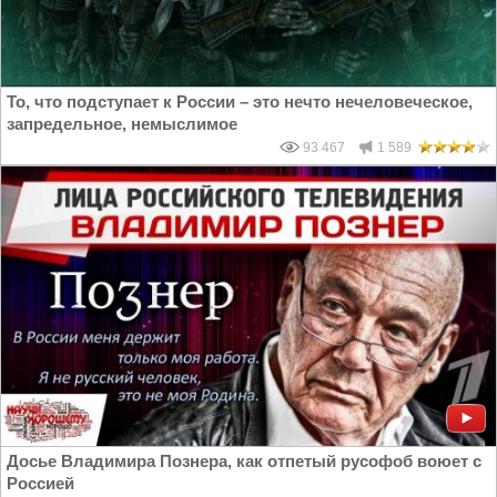
То, что подступает к России – это нечто нечеловеческое,
запредельное, немыслимое
93 467
1 589
Досье Владимира Познера, как отпетый русофоб воюет с
Россией