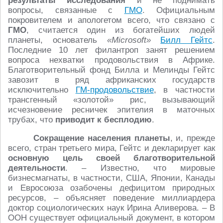
результаты исследования
и не поднимать
вопросы, связанные с
ГМО
. Официальным
покровителем и апологетом всего, что связано с
ГМО
, считается один из богатейших людей
планеты, основатель
«Microsoft»
Билл Гейтс
.
Последние 10 лет филантроп занят решением
вопроса нехватки продовольствия в Африке.
Благотворительный фонд Билла и Мелинды Гейтс
завозит в ряд африканских государств
исключительно
ГМ-продовольствие
, в частности
трансгенный «золотой» рис, вызывающий
исчезновение ресничек эпителия в маточных
трубах, что
приводит к бесплодию
.
Сокращение населения планеты
, и, прежде
всего, стран третьего мира, Гейтс и декларирует как
основную цель своей благотворительной
деятельности
. – Известно, что мировые
бизнесмагнаты, в частности, США, Японии, Канады
и Евросоюза озабочены дефицитом природных
ресурсов, – объясняет поведение миллиардера
доктор социологических наук Ирина Аливерова. – В
ООН существует официальный документ, в котором