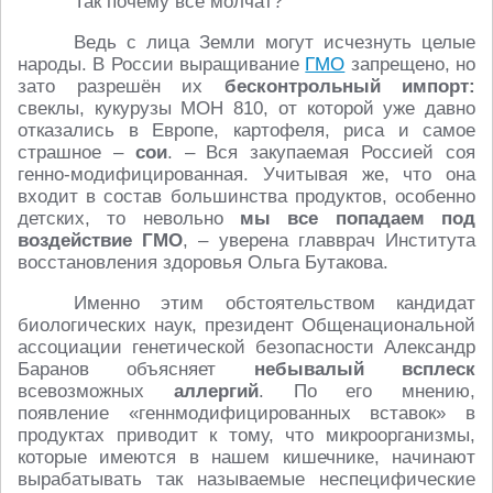
Так почему все молчат?
Ведь с лица Земли могут исчезнуть целые
народы. В России выращивание
ГМО
запрещено, но
зато разрешён их
бесконтрольный импорт:
свеклы, кукурузы МОН 810, от которой уже давно
отказались в Европе, картофеля, риса и самое
страшное –
сои
. – Вся закупаемая Россией соя
генно-модифицированная. Учитывая же, что она
входит в состав большинства продуктов, особенно
детских, то невольно
мы все попадаем под
воздействие ГМО
, – уверена главврач Института
восстановления здоровья Ольга Бутакова.
Именно этим обстоятельством кандидат
биологических наук, президент Общенациональной
ассоциации генетической безопасности Александр
Баранов объясняет
небывалый всплеск
всевозможных
аллергий
. По его мнению,
появление «геннмодифицированных вставок» в
продуктах приводит к тому, что микроорганизмы,
которые имеются в нашем кишечнике, начинают
вырабатывать так называемые неспецифические