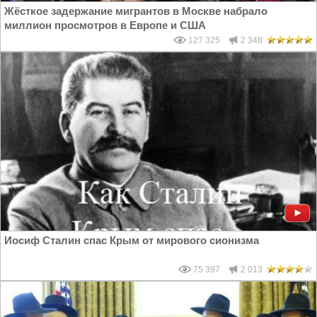
Жёсткое задержание мигрантов в Москве набрало
миллион просмотров в Европе и США
127 325
2 348
Иосиф Сталин спас Крым от мирового сионизма
75 397
2 013