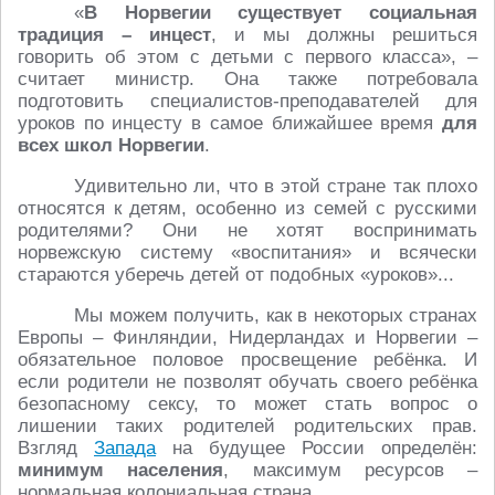
«
В Норвегии существует социальная
традиция – инцест
, и мы должны решиться
говорить об этом с детьми с первого класса», –
считает министр. Она также потребовала
подготовить специалистов-преподавателей для
уроков по инцесту в самое ближайшее время
для
всех школ Норвегии
.
Удивительно ли, что в этой стране так плохо
относятся к детям, особенно из семей с русскими
родителями? Они не хотят воспринимать
норвежскую систему «воспитания» и всячески
стараются уберечь детей от подобных «уроков»...
Мы можем получить, как в некоторых странах
Европы – Финляндии, Нидерландах и Норвегии –
обязательное половое просвещение ребёнка. И
если родители не позволят обучать своего ребёнка
безопасному сексу, то может стать вопрос о
лишении таких родителей родительских прав.
Взгляд
Запада
на будущее России определён:
минимум населения
, максимум ресурсов –
нормальная колониальная страна.