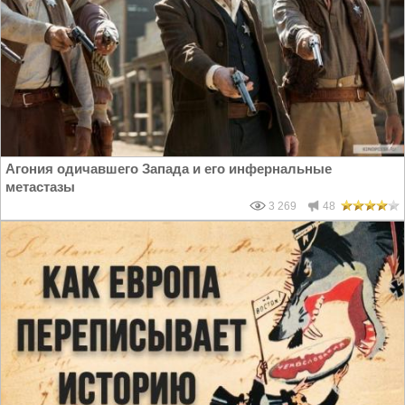
Агония одичавшего Запада и его инфернальные
метастазы
3 269
48