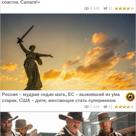
сожгли. Салаги!»
4 340
51
Россия – мудрая седая мать, ЕС – выживший из ума
старик, США – дитя, мечтающее стать суперменом
2 029
51