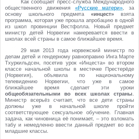
Как сообщает пресс-служба Международного
общественного движения
«Русские матери»
, за
основу школьного предмета
«инцест»
взята
программа, которая уже прошла апробацию в одной
из школ провинции Вестфолла. Новый предмет
министр детей Норвегии намеревается ввести в
школах всей страны в самое ближайшее время.
29 мая 2013 года норвежский министр по
делам детей и гендерному равноправию Инга Марте
Tхуркильдсен, посетив урок «Инцеста» во втором
классе начальной школы в местечке Престерёде
(Норвегия), объявила по национальному
телевидению Норвегии, что уже в самое
ближайшее время сделает эти уроки
общеобязательными во всех школах страны
.
Министр всерьёз считает, что все дети страны
должны уже в начальной школе пройти
соответствующее сексуальное обучение. Главная
задача, как чиновница её понимает, – это взломать
табу и немедленно ввести данный предмет во все
младшие классы.