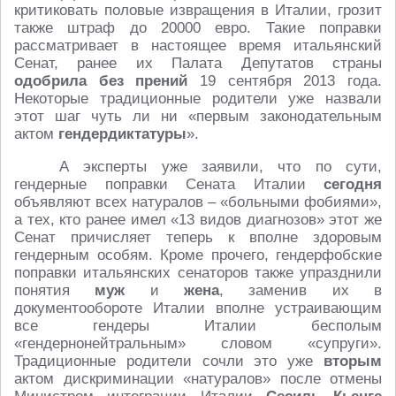
критиковать половые извращения в Италии, грозит
также штраф до 20000 евро. Такие поправки
рассматривает в настоящее время итальянский
Сенат, ранее их Палата Депутатов страны
одобрила без прений
19 сентября 2013 года.
Некоторые традиционные родители уже назвали
этот шаг чуть ли ни «первым законодательным
актом
гендердиктатуры
».
А эксперты уже заявили, что по сути,
гендерные поправки Сената Италии
сегодня
объявляют всех натуралов – «больными фобиями»,
а тех, кто ранее имел «13 видов диагнозов» этот же
Сенат причисляет теперь к вполне здоровым
гендерным особям. Кроме прочего, гендерфобские
поправки итальянских сенаторов также упразднили
понятия
муж
и
жена
, заменив их в
документообороте Италии вполне устраивающим
все гендеры Италии бесполым
«гендернонейтральным» словом «супруги».
Традиционные родители сочли это уже
вторым
актом дискриминации «натуралов» после отмены