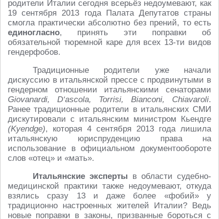
родители Италии сегодня всерьёз недоумевают, как
19 сентября 2013 года Палата Депутатов страны
смогла практически абсолютно без прений, то есть
единогласно
, принять эти поправки об
обязательной тюремной каре для всех 13-ти видов
гендерфобов.
Традиционные родители уже начали
дискуссию в итальянской прессе с продвинутыми в
гендерном отношении итальянскими сенаторами
Giovanardi, D‘ascola, Torrisi, Bianconi, Chiavaroli
.
Ранее традиционные родители в итальянских СМИ
дискутировали с итальянским министром Кьендге
(Kyendge)
, которая 4 сентября 2013 года лишила
итальянскую юриспруденцию права на
использование в официальном документообороте
слов «отец» и «мать».
Итальянские эксперты
в области судебно-
медицинской практики также недоумевают, откуда
взялись сразу 13 и даже более «фобий» у
традиционно настроенных жителей Италии? Ведь
новые поправки в законы, призванные бороться с