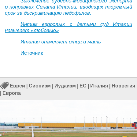
Заключение судебно-медицинского эксперта
о поправках Сената Италии, вводящих тюремный
срок за дискриминацию педофилов.
Интим взрослых с детьми суд Италии
называет «любовью»
Италия отменяет отца и мать
Источник
Евреи
|
Сионизм
|
Иудаизм
|
ЕС
|
Италия
|
Норвегия
|
Европа