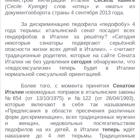
Министром интеграции Италии
Сесиль Кьенге
(Cecile Kyenge)
слов «отец» и «мать» из
документооборота страны 4 сентября 2013 года.
За дискриминацию педофила «педофобу» 4
года тюрьмы: итальянский сенат посадит всех
гендерфобов в Италии за решётку? «Сегодня
некоторые сенаторы подвергают серьёзной
опасности жизни всех детей в Италии», – считают
традиционные родители, которые на сайте Сената
Италии не без удивления
сегодня
обнаружили, что
«педосексуализм» теперь будет в Италии
нормальной сексуальной ориентацией.
Более того, с момента принятия
Сенатом
Италии
новомодных поправок в итальянские законы
№654 (от 13/10/1975) и №122 (от 26/04/1993),
которые включают в себя так называемые
«Предписания в области пресечения различных
форм дискриминации», всех традиционных мужчин
и женщин, недовольных посягательством
педофилов на их детей, в Италии
теперь
ждёт
наказание до 4 лет тюрьмы. Традиционные