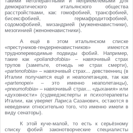
такими нетолерантными и неприемлемыми для
демократического итальянского общества
расстройствами, как: гомофобией, трансфобией,
бисексфобией, гермафродитофобией,
содомофобией, мизандрией (мужененавистники),
мезогинией (женоненавистники).
А ещё в этом итальянском списке
«престуников-гендерненавистников» имеются
труднопереводимые подвиды фобий. Например,
такие как
«poliandrofobia»
– навязчивый страх
трупов (заметьте, отнюдь не страх смерти),
«partenofobia»
– навязчивый страх... девственниц (в
Италии получается ещё и неаполетанцев, так как
«partenopei»
– это именно неаполетанцы),
«pneumofobia»
– навязчивый страх... «дыхания» или
«духовности» (судмедэксперты и психотерапевты
Италии, как уверяет Лариса Сазанович, остаются в
неведении относительно того, что именно имели в
виду сенаторы).
К этой куче-малой, то есть к серьёзному
списку фобий законотворческие специалисты