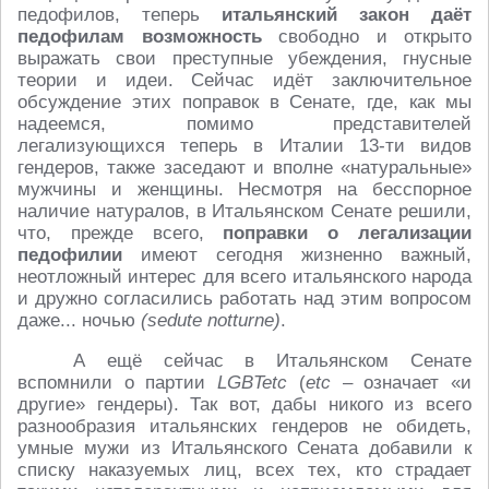
педофилов, теперь
итальянский закон
даёт
педофилам возможность
свободно и открыто
выражать свои преступные убеждения, гнусные
теории и идеи. Сейчас идёт заключительное
обсуждение этих поправок в Сенате, где, как мы
надеемся, помимо представителей
легализующихся теперь в Италии 13-ти видов
гендеров, также заседают и вполне «натуральные»
мужчины и женщины. Несмотря на бесспорное
наличие натуралов, в Итальянском Сенате решили,
что, прежде всего,
поправки о легализации
педофилии
имеют сегодня жизненно важный,
неотложный интерес для всего итальянского народа
и дружно согласились работать над этим вопросом
даже... ночью
(sedute notturne)
.
А ещё сейчас в Итальянском Сенате
вспомнили о партии
LGBTetc
(
etc
– означает «и
другие» гендеры). Так вот, дабы никого из всего
разнообразия итальянских гендеров не обидеть,
умные мужи из Итальянского Сената добавили к
списку наказуемых лиц, всех тех, кто страдает