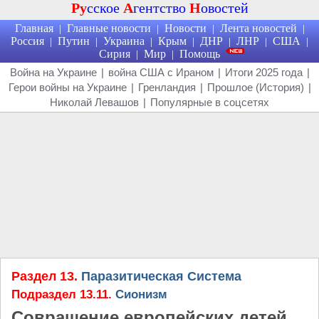
Ру
сское
А
гентство
Н
овостей
Главная
Главные новости
Новости
Лента новостей
|
|
|
|
Россия
Путин
Украина
Крым
ДНР
ЛНР
США
|
|
|
|
|
|
|
Сирия
Мир
Помощь
|
|
Война на Украине
|
война США с Ираном
|
Итоги 2025 года
|
Герои войны на Украине
|
Гренландия
|
Прошлое (История)
|
Николай Левашов
|
Популярные в соцсетях
Раздел 13.
Паразитическая Система
Подраздел 13.11.
Сионизм
Совращение европейских детей