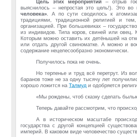
Цель этих мероприятий
– отрыв гое
выяснилось – непростая это цель!). Это в
человека»
. А по сути сводилось к атомиза
традициями, традиционной религией и тем
организацией. При большевиках – государств
из индивидов. Типа коров, свиней или овец.
Которым можно оставить их детёнышей на отк
или отдать другой свиноматке. А можно и во
содержание нецелесообразно экономически.
Получилось пока не очень.
Но терпенье и труд всё перетрут. Из 
баранов тоже не за одну тысячу лет получили
хорошо ложится на
Талмуд
и одобряется религи
«Мы рождены, чтоб сказку сделать былью
Теперь давайте рассмотрим, что происх
А в историческом масштабе происход
государства с другой концепцией существова
империй. В каковом виде человечество существ