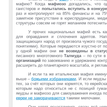
мафию? Когда
мафиозо
догадались, что о
гангстеров и
попытались вступить в конкур
раз и контролируют на 85% финансы и на 75%
заметное присутствие в юриспруденции, меди
структуры совсем не горят желанием потеснитьс
У прочих национальных мафий есть как
для оправдания и сплочения адептов. Нап
защищающих народ от произвола чужого госуда
понятиями). Которые передаются изустно от п
у одной мафии они
не возведены в стату
писанного многотомного
Талмуда
– по сути в
организаций
по завоеванию и удержанию контр
расширить до планетарного масштаба, и регла
И если та же итальянская мафия именуе
выше –
божьими избранниками
. И если якудз
тех, за счёт которых они кормятся, то еврейс
которым надо относиться не с позиций гума
якудзы и мафиозо для самоуважения иногда по
евреи не заморачиваются
такими мелочами.
Они хотят осчастливить сразу всё чел