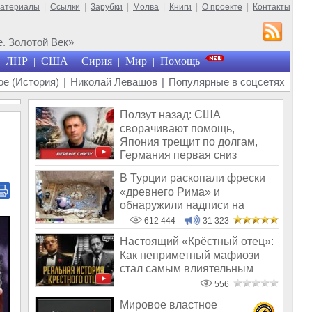
материалы
|
Ссылки
|
Зарубки
|
Молва
|
Книги
|
О проекте
|
Контакты
. Золотой Век»
ЛНР
США
Сирия
Мир
Помощь
|
|
|
|
е (История)
|
Николай Левашов
|
Популярные в соцсетях
Ползут назад: США
сворачивают помощь,
Япония трещит по долгам,
Германия первая сниз
В Турции раскопали фрески
«древнего Рима» и
обнаружили надписи на
Русском!
612 444
31 323
Настоящий «Крёстный отец»:
Как неприметный мафиози
стал самым влиятельным
боссом
556
Мировое властное