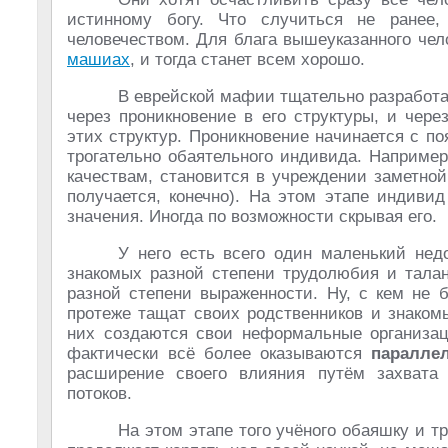
истинному богу. Что случиться не ранее
человечеством. Для блага вышеуказанного чел
машиах
, и тогда станет всем хорошо.
В еврейской мафии тщательно разработа
через проникновение в его структуры, и чере
этих структур. Проникновение начинается с п
трогательно обаятельного индивида. Наприме
качествам, становится в учреждении заметной
получается, конечно). На этом этапе индиви
значения. Иногда по возможности скрывая его.
У него есть всего один маленький нед
знакомых разной степени трудолюбия и талан
разной степени выраженности. Ну, с кем не 
протеже тащат своих родственников и знаком
них создаются свои неформальные организаци
фактически всё более оказываются
паралле
расширение своего влияния путём захвата
потоков.
На этом этапе того учёного обаяшку и тр