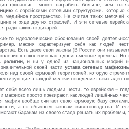
дин финансист может награбить больше, чем тыся
енцию
с еврейскими сетевыми структурами. Которые к
 медийное пространство. Не считая таких мелочей к
цине и ряде других отраслей. И эти сетевые еврейск
я ради каких-то дикарей.
ие-то идеологические обоснования своей деятельнос
ример, мафия характеризует себя как людей чест
рства. Есть даже свои законы (В России они называет
околения к поколению как в дописьменные времена. Но 
с религии
, и ни у одной из национальных мафий н
 значительной своей части
устава сетевых мафиозн
оля над своей кормовой территорией, которую стремят
ментирующие в каждой мелочи поведение своих адептов
т себя всего лишь людьми чести, то еврейская – гля
ы и мафиозо просто презирают, как людей лишённых чес
кая мафия вообще считает свою кормовую базу скотами,
нности, а по обычным законам животноводства. И ес
могают баранам из своего стада решать их проблемы, 
овечество. Путём приведения его к покорности едино