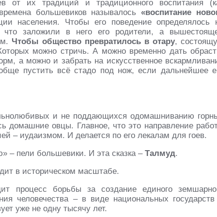
в от их традиций и традиционного воспитания (к
о времена большевиков называлось
«воспитание ново
ции населения. Чтобы его поведение определялось 
, что заложили в него его родители, а вышестоящ
ом.
Чтобы общество превратилось в отару
, состоящ
 Которых можно стричь. А можно временно дать обраст
орм, а можно и забрать на искусственное вскармливан
обще пустить всё стадо под нож, если дальнейшее е
вольнолюбивых и не поддающихся одомашниванию горн
сь домашние овцы. Главное, что это направление рабо
ей – иудаизмом. И делается по его лекалам для гоев.
» – пели большевики. И эта сказка –
Талмуд
.
одит в историческом масштабе.
ит процесс борьбы за создание единого земшарно
ния человечества – в виде национальных государств
ует уже не одну тысячу лет.