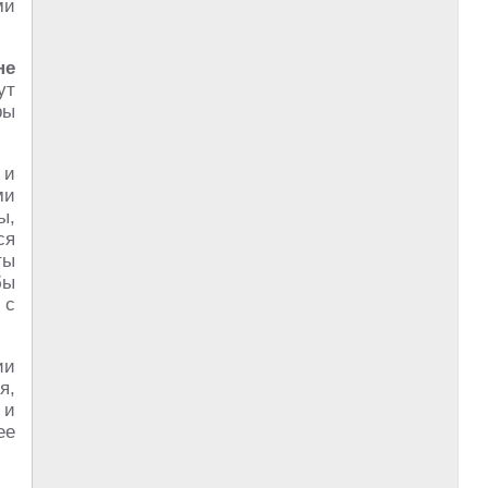
ми
не
ут
ры
 и
ми
ы,
ся
ты
бы
 с
ии
я,
 и
ее