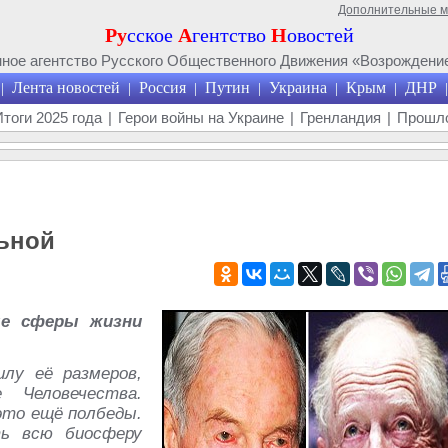
Дополнительные 
Ру
сское
А
гентство
Н
овостей
ое агентство Русского Общественного Движения «Возрождение
Лента новостей
Россия
Путин
Украина
Крым
ДНР
|
|
|
|
|
|
|
Итоги 2025 года
|
Герои войны на Украине
|
Гренландия
|
Прошло
льной
ые сферы жизни
илу её размеров,
 Человечества.
это ещё полбеды.
ь всю биосферу