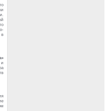
го
ки
и.
ой
го
о-
 в
а»
 и
ра
тв
ия
ие
ом