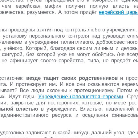
, чем еврейская мафия получит полную власть н
овечества, разумеется. А потом придёт
еврейский царь
ны процедуры взятия под контроль любого учреждения.
з установку персонального контроля над руководителя
оявлением в учреждении талантливого, добросовестного
р, учёного. Который, благодаря своим личным и делов
 фигурой, без которой уже не могут обойтись (не всег
д не афиширует своего еврейства, типа, не предаёт е
остаточек:
везде тащит своих родственников
и прос
та. И протежирует им. И все они оказываются еврея
бывает? Все люди склонны к протекционизму. Потом е
ых. Идут годы.
Учреждение наполняется евреями
. Сре
и, закрытые для посторонних, которые, по мере рос
льной властью
в учреждении. Властью, нацеленной 
 административного ресурса и оседлания финансов
удоголика задвигают в какой-нибудь дальний угол, где 