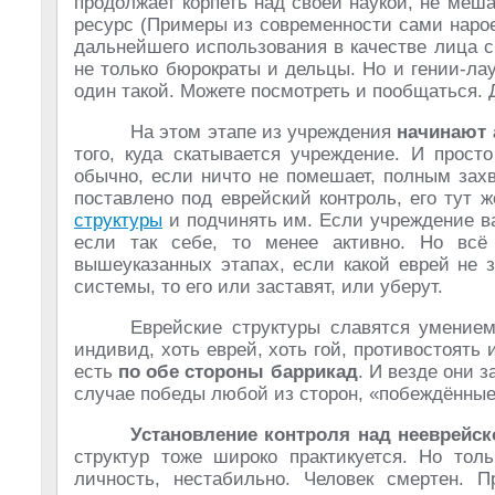
продолжает корпеть над своей наукой, не меш
ресурс (Примеры из современности сами нароет
дальнейшего использования в качестве лица св
не только бюрократы и дельцы. Но и гении-лау
один такой. Можете посмотреть и пообщаться. Д
На этом этапе из учреждения
начинают 
того, куда скатывается учреждение. И просто
обычно, если ничто не помешает, полным зах
поставлено под еврейский контроль, его тут 
структуры
и подчинять им. Если учреждение важ
если так себе, то менее активно. Но всё
вышеуказанных этапах, если какой еврей не 
системы, то его или заставят, или уберут.
Еврейские структуры славятся умением
индивид, хоть еврей, хоть гой, противостоять 
есть
по обе стороны баррикад
. И везде они 
случае победы любой из сторон, «побеждённые»
Установление контроля над нееврейск
структур тоже широко практикуется. Но толь
личность, нестабильно. Человек смертен. 