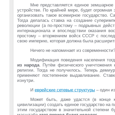
Мне представляется единое земшарное г
устройстве. По крайней мере, будет огромная
организовать такое всемирное государство. С
Тогда делалась ставка на создание суперимп
революции (а по-простому – подрывных дейс
интернационала и впоследствии оказания во
простому – вторжением войск СССР с после
свою империю, которая должна была расширить
Ничего не напоминает из современности
Модификация поведения населения тог
из народа
. Путём физического уничтожения 
религии. Тогда не получилось. Теперь демиу
применяют постепенное выдавливание. Став
изнутри.
И
еврейские сетевые структуры
– один из
Может быть, даже удастся (в конце к
цивилизации) создать единое государство на п
этим государством в значительной степени б
масштабе
этот период будет недолог
.