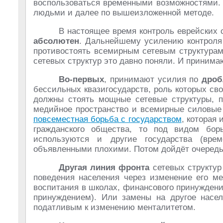
воспользоваться временными возможностями. 
людьми и далее по вышеизложенной методе.
В настоящее время контроль еврейских 
абсолютен
. Дальнейшему усилению контрол
противостоять всемирным сетевым структурам
сетевых структур это давно поняли. И приним
Во-первых
, принимают усилия по
дро
бессильных квазигосударств, роль которых св
должны стоять мощные сетевые структуры, п
медийное пространство и всемирные силовые 
повсеместная борьба с государством
, которая
гражданского общества, то под видом бо
используются и другие государства (вр
объявленными плохими. Потом дойдёт очередь 
Другая линия фронта
сетевых структур
поведения населения через изменение его ме
воспитания в школах, финансового принуждени
принуждением). Или замены на другое насе
податливым к изменению менталитетом.