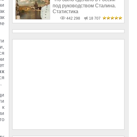
чи
под руководством Сталина.
ак
Статистика
ак
442 298
18 707
ие
ти
и,
ся
ни
ет
ых
ся
.
ди
ти
 к
ли
то
му