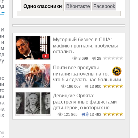
ад
Одноклассники
ВКонтакте
Facebook
 –
 И
ми
Мусорный бизнес в США:
 и
мафию прогнали, проблемы
ым
остались
да
3 699
28
му
Почти все продукты
питания заточены на то,
то
что бы сделать нас больными
ми
и бесплодным
196 007
13 900
го
Девицкие Орлята:
ди
расстрелянные фашистами
та
дети-герои, о которых не
на
рассказывают в шк
ых
121 865
13 492
он