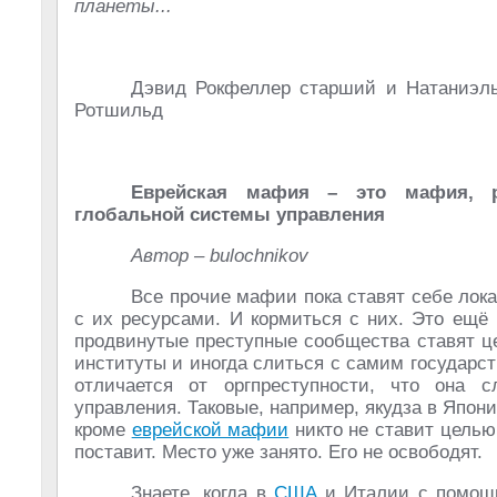
планеты...
Дэвид Рокфеллер старший и Натаниэл
Ротшильд
Еврейская мафия – это мафия, р
глобальной системы управления
Автор – bulochnikov
Все прочие мафии пока ставят себе лока
с их ресурсами. И кормиться с них. Это ещё
продвинутые преступные сообщества ставят ц
институты и иногда слиться с самим государс
отличается от оргпреступности, что она 
управления. Таковые, например, якудза в Япон
кроме
еврейской мафии
никто не ставит цель
поставит. Место уже занято. Его не освободят.
Знаете, когда в
США
и Италии с помощь