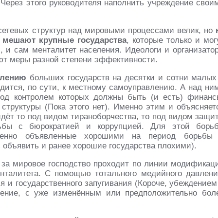
Через этого руководителя наполнить учреждение свои
сетевых структур над мировыми процессами велик, но
я
мешают крупные государства
, которые только и мог
, и сам менталитет населения. Идеологи и организато
ают меры разной степени эффективности.
блению
больших государств на десятки и сотни малых
одится, по сути, к местному самоуправлению. А над ни
од контролем которых должны быть (и есть) финанс
структуры (Пока этого нет). Именно этим и объясняет
 идёт то под видом тираноборчества, то под видом защи
рьбы с бюрократией и коррупцией. Для этой борь
еменно объявленные хорошими на период борьбы
объявить и ранее хорошие государства плохими).
 за мировое господство проходит по линии модификац
нталитета. С помощью тотального медийного давлени
я и государственного запугивания (Короче, убеждением
ление, с уже изменённым или предположительно бол