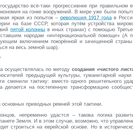
осударство всё-таки прогрессивнее при правильном е
 экономия на гонке вооружений. В мире уже были попыт
амая яркая из попыток –
революция 1917 года
в Росси
ерии на базе СССР, которая путём устройства миров
твий
пятой колонны
в иных странах) с помощью Третье
сставшим народам «интернациональной помощи» (А п
дующим включением покорённой и зачищенной страны
ся на весь земной шар).
?
да осуществлялась по методу
создания «чистого лист
носителей предыдущей культуры, гуманитарной науки
рги сменили тактику: вместо одного решительного уда
ка делается на постепенную трансформацию сообщес
 основных приводных ремней этой тактики.
онцов, непременно удастся – такова логика развит
ланете Земля. И в этом случае, возможно, что управлен
удет строиться на еврейской основе. Но в историческ