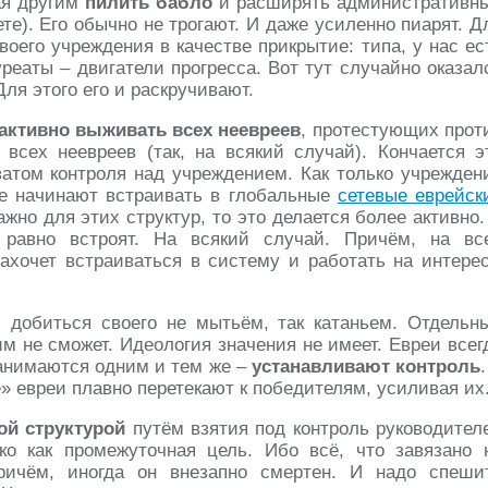
ая другим
пилить бабло
и расширять административн
е). Его обычно не трогают. И даже усиленно пиарят. Д
оего учреждения в качестве прикрытие: типа, у нас ес
реаты – двигатели прогресса. Вот тут случайно оказал
ля этого его и раскручивают.
активно выживать всех неевреев
, протестующих прот
 всех неевреев (так, на всякий случай). Кончается э
ватом контроля над учреждением. Как только учрежден
же начинают встраивать в глобальные
сетевые еврейск
но для этих структур, то это делается более активно.
 равно встроят. На всякий случай. Причём, на вс
захочет встраиваться в систему и работать на интере
 добиться своего не мытьём, так катаньем. Отдельн
им не сможет. Идеология значения не имеет. Евреи всег
занимаются одним и тем же –
устанавливают контроль
.
 евреи плавно перетекают к победителям, усиливая их
ой структурой
путём взятия под контроль руководител
ко как промежуточная цель. Ибо всё, что завязано 
Причём, иногда он внезапно смертен. И надо спеши