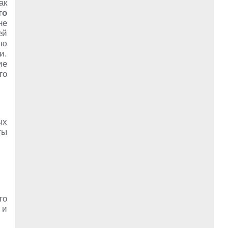
ак
го
не
ей
ую
и.
ие
го
ых
ты
го
 и