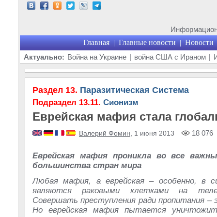
Информационн
Главная
Главные новости
Новости
|
|
Актуально:
Война на Украине
|
война США с Ираном
|
Раздел 13.
Паразитическая Система
Подраздел 13.11.
Сионизм
Еврейская мафия стала глоба
18 076
Валерий Фомин
, 1 июня 2013
Еврейская мафия проникла во все важн
большинства стран мира
Любая мафия, а еврейская – особенно, в с
являются раковыми клетками на теле
Совершать преступления ради пропитания – 
Но еврейская мафия пытается уничтожит