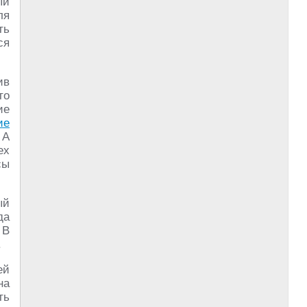
ый
ля
ть
ся
ив
то
ие
ие
 А
ех
сы
ый
да
 В
.
ей
на
ть