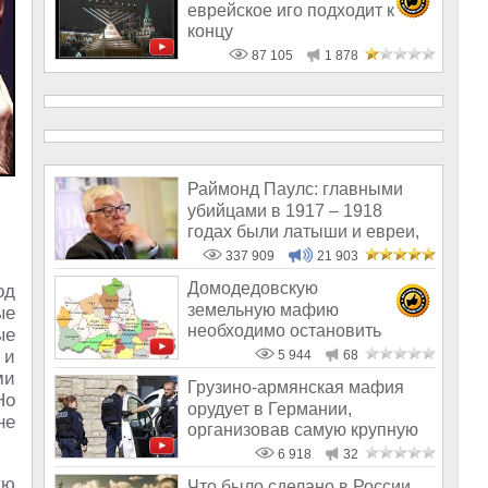
еврейское иго подходит к
концу
87 105
1 878
Раймонд Паулс: главными
убийцами в 1917 – 1918
годах были латыши и евреи,
а не русс
337 909
21 903
Домодедовскую
од
земельную мафию
ые
необходимо остановить
ые
 и
5 944
68
ми
Грузино-армянская мафия
Но
орудует в Германии,
не
организовав самую крупную
организованну
6 918
32
ую
Что было сделано в России