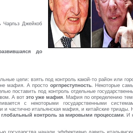
ь Чарльз Джейкоб
азвившаяся до
льные цели: взять под контроль какой-то район или гор
 не мафия. А просто
оргпреступность
. Некоторые сам
елью поставить под контроль отдельные государственн
твом. А вот
это уже мафия
. Мафия по определению тем
сливается с некоторыми государственными система
ии и частично итальянская мафия, и китайские триады. 
ю
глобальный контроль за мировыми процессами
. И 
ю государства начали эффективно давить итальянск