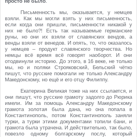
просто не было
.
Письменность мы, оказывается, у немцев
взяли. Как мы могли взять у них письменность,
если когда они пришли, письменности никакой у
них не было?! Есть так называемые германские
руны, но они их взяли от славянских вендов, а
венды взяли от венедов. И опять, то, что оказалось
у немцев – продукт славянского творчества. Но
немцы всё время всё говорят наоборот. И они
отодвинули историю. До этого, в 16 веке, не только
мы, но и поляки Строяковский, Бельский чётко
пишут, что русские помогали не только Александру
Македонскому, но ещё и его отцу Филиппу.
Екатерина Великая тоже на них ссылается, и
они пишут, что русские грамоту задолго до Рюрика
имели. Им за помощь Александру Македонскому
грамота золотая была дана, но она попала в
Константинополь, потом Константинополь заняли
турки, а турки этими документами топили бани, и
грамота была утрачена. И действительно, так было,
повезло одному болгарскому послу, который