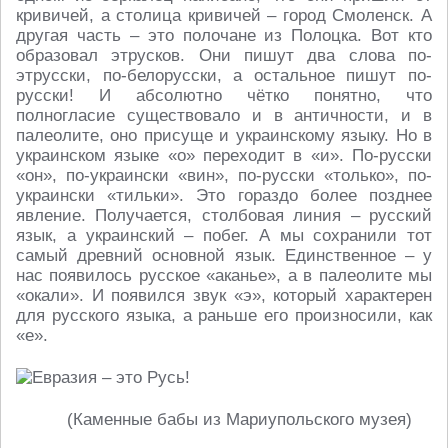
кривичей, а столица кривичей – город Смоленск. А
другая часть – это полочане из Полоцка. Вот кто
образовал этрусков. Они пишут два слова по-
этрусски, по-белорусски, а остальное пишут по-
русски! И абсолютно чётко понятно, что
полногласие существовало и в античности, и в
палеолите, оно присуще и украинскому языку. Но в
украинском языке «о» переходит в «и». По-русски
«он», по-украински «вин», по-русски «только», по-
украински «тильки». Это гораздо более позднее
явление. Получается, столбовая линия – русский
язык, а украинский – побег. А мы сохранили тот
самый древний основной язык. Единственное – у
нас появилось русское «аканье», а в палеолите мы
«окали». И появился звук «э», который характерен
для русского языка, а раньше его произносили, как
«е».
(Каменные бабы из Мариупольского музея)