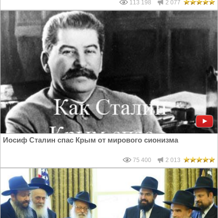
113 198
2 077
Иосиф Сталин спас Крым от мирового сионизма
75 400
2 013