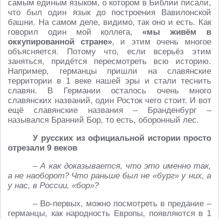
самым единым языком, о котором в Библии писали,
что был один язык до построения Вавилонской
башни. На самом деле, видимо, так оно и есть. Как
говорил один мой коллега,
«мы живём в
оккупированной стране»
, и этим очень многое
объясняется. Потому что, если всерьёз этим
заняться, придётся пересмотреть всю историю.
Например, германцы пришли на славянские
территории в 1 веке нашей эры и стали теснить
славян. В Германии осталось очень много
славянских названий, один Росток чего стоит. И вот
ещё славянские названия – Бранденбург –
назывался Бранний Бор, то есть, оборонный лес.
У русских из официальной истории просто
отрезали 9 веков
– А как доказывается, что это именно так,
а не наоборот? Что раньше был не «бург» у них, а
у нас, в России, «бор»?
– Во-первых, можно посмотреть в предание –
германцы, как народность Европы, появляются в 1