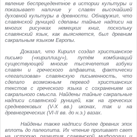
явление беспрецедентное в истории культуры и
показывает наличие у славян высочайшей
духовной культуры в древности. Обнаружил, что
славянской руницей сделаны тайные надписи на
многих рисунках немецких книг, поскольку
славянский язык, как выясняется, был древним
сакральным языком Европы.
Доказал, что Кирилл создал христианское
письмо («кириллицу»), путём комбинаций
существующей многие тысячелетия азбуки
славян и греческого алфавита, фактически
«легализовав» славянскую письменность, что
сделало возможным перевод христианских
текстов с греческого языка с сохранением их
сакрального смысла. Найдены тайные сакральные
надписи славянской руницей, как на греческих
средневековых (V-X вв.) иконах, так и на
древнегреческих (VI-II вв. до н.э.) вазах.
Найдены также надписи более древних эпох
вплоть до палеолита. Их чтение проливает свет
на историю развития славянской мифологии и