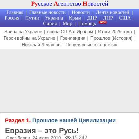
Ру
сское
А
гентство
Н
овостей
Главная
Главные новости
Новости
Лента новостей
|
|
|
|
Россия
Путин
Украина
Крым
ДНР
ЛНР
США
|
|
|
|
|
|
|
Сирия
Мир
Помощь
|
|
Война на Украине
|
война США с Ираном
|
Итоги 2025 года
|
Герои войны на Украине
|
Гренландия
|
Прошлое (История)
|
Николай Левашов
|
Популярные в соцсетях
Раздел 1.
Прошлое нашей Цивилизации
Евразия – это Русь!
15 242
Олег Ларин
, 24 июля 2010