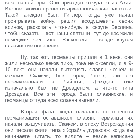
веке нашей эры. Они приходят откуда-то из Азии.
Второе: можно провести археологические раскопки.
Такой анекдот был: Гитлер, когда уже начал
проигрывать войну, решил воодушевить своих
воинов, раскопать что-нибудь в округе Берлина,
чтобы сказать – вот наши святыни, тут до нас жили
немецкие крестьяне. Раскопали – везде кругом
славянские поселения.
Ну, так вот, германцы пришли в 1 веке, они
жили несколько веков тихо, пока не окрепли, и в 9-
10 веке они начали вытеснять славян «огнём и
мечом». Скажем, был город Липск, они его
переименовали в Ляйпциг, Дрезден тоже
изначально был не Дрезденом, а что-то типа
Дроздова. Все эти города были славянские, и
германцы оттуда всех славян выгнали.
Вторая фаза, когда началась постепенная
германизация оставшихся славян, германцы их
начали вышучивать. Скажем, в эпоху Возрождения
они писали книги типа «Корабль дураков»: когда вы
начинаете читать, то видите – везде написано