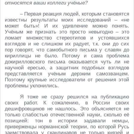
относятся ваши коллеги учёные?
– Первая реакция людей, которым становятся
известны результаты моих исследований – «не
может быть»! И их удивление можно понять.
Учёным же признать это просто невыгодно – это
ломает множество стереотипов и устоявшихся
взглядов и не слишком их радует, т.к. они до сих
пор говорят, что самобытного письма у славян до
кириллицы не было. Потому и сама проблема
докирилловского письма оказывается чуть ли не
научной ересью, а защитник подобных взглядов
представляется учёным дерзким самозванцем.
Поэтому крупные исследователи от решения этой
проблемы уклонились.
Я тоже не сразу решился на публикацию
своих работ. К сожалению, в России своих
дешифровщиков не нашлось. Это объясняется не
только слабостью отечественной науки, сколько её
позицией: тон в истории задавали немцы,
приверженцы норманнской теории, по которой Русь
заимствовала у скандинавов не только князей и