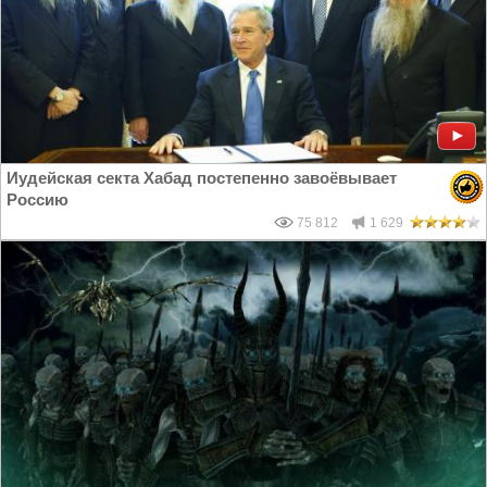
Иудейская секта Хабад постепенно завоёвывает
Россию
75 812
1 629