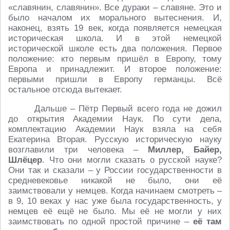
«славянин, славянин». Все дураки – славяне. Это и
было началом их морального вытеснения. И,
наконец, взять 19 век, когда появляется немецкая
историческая школа. И в этой немецкой
исторической школе есть два положения. Первое
положение: кто первым пришёл в Европу, тому
Европа и принадлежит. И второе положение:
первыми пришли в Европу германцы. Всё
остальное отсюда вытекает.
Дальше – Пётр Первый всего года не дожил
до открытия Академии Наук. По сути дела,
комплектацию Академии Наук взяла на себя
Екатерина Вторая. Русскую историческую науку
возглавили три человека –
Миллер, Байер,
Шлёцер
. Что они могли сказать о русской науке?
Они так и сказали – у России государственности в
средневековье никакой не было, они её
заимствовали у немцев. Когда начинаем смотреть –
в 9, 10 веках у нас уже была государственность, у
немцев её ещё не было. Мы её не могли у них
заимствовать по одной простой причине –
её там