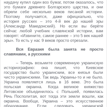
наудачу купил один воз бумаг, потом оказалось, что
это бумаги древнего Болгарского царства, и они
обрели себе несколько веков писаной истории.
Поэтому получается, даже официально, что
история русских – это 4-й век до нашей эры
(Александр Македонский). Но если вы берёте
сейчас любой учебник славянской истории, вам
говорят: «Извините, самое раннее – это 5 век нашей
эры». То есть у нас 9 веков просто отрезали.
Вся Евразия была занята не просто
славянами, а русскими
– Теперь возьмите современную украинскую
историографию: она пишет, что Киевское
государство было украинским, все князья были
чисто украинскими. Так ведь Украины-то и не было.
Украина появляется лишь в 16 веке. Это была
польская окраина. Когда великое княжество
Литовское объединилось с Польшей, появилась
Речь Посполитая, вот тогда эти земли вошли, как
окраина. Вообще, Украина – это искусственное
образование. Если следовать украинской