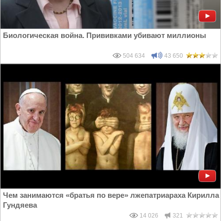
Биологическая война. Прививками убивают миллионы
504 634
43 650
Чем занимаются «братья по вере» лжепатриараха Кирилла
Гундяева
14 026
321