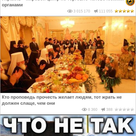
органами
3 015 170
111 055
Кто проповедь прочесть желает людям, тот жрать не
должен слаще, чем они
8 360
388