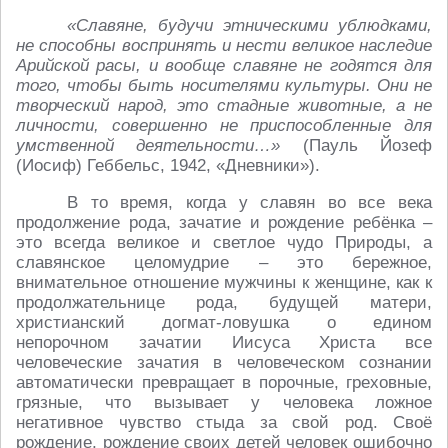
«Славяне, будучи этническими ублюдками,
не способны воспринять и нести великое наследие
Арийской расы, и вообще славяне не годятся для
того, чтобы быть носителями культуры. Они не
творческий народ, это стадные животные, а не
личности, совершенно не приспособленные для
умственной деятельности…»
(Пауль Йозеф
(Иосиф) Геббельс, 1942, «Дневники»).
В то время, когда у славян во все века
продолжение рода, зачатие и рождение ребёнка –
это всегда великое и светлое чудо Природы, а
славянское целомудрие – это бережное,
внимательное отношение мужчины к женщине, как к
продолжательнице рода, будущей матери,
христианский догмат-ловушка о едином
непорочном зачатии Иисуса Христа все
человеческие зачатия в человеческом сознании
автоматически превращает в порочные, греховные,
грязные, что вызывает у человека ложное
негативное чувство стыда за свой род. Своё
рождение, рождение своих детей человек ошибочно