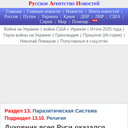
Ру
сское
А
гентство
Н
овостей
Главная
Главные новости
Новости
Лента новостей
|
|
|
|
Россия
Путин
Украина
Крым
ДНР
ЛНР
США
|
|
|
|
|
|
|
Сирия
Мир
Помощь
|
|
Война на Украине
|
война США с Ираном
|
Итоги 2025 года
|
Герои войны на Украине
|
Гренландия
|
Прошлое (История)
|
Николай Левашов
|
Популярные в соцсетях
Раздел 13.
Паразитическая Система
Подраздел 13.10.
Религия
Духовник всея Руси оказался