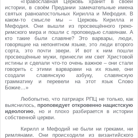
«Православная Церковь хранит в своей
истории, в своём Предании замечательные имена
святых равноапостольных Кирилла и Мефодия. В
каком-то смысле мы – Церковь Кирилла и
Мефодия. Они вышли из просвещённого греко-
римского мира и пошли с проповедью славянам. А
кто такие были славяне? Это варвары, люди,
говорящие на непонятном языке, это люди второго
сорта, это почти звери. И вот к ним пошли
просвещённые мужи, принесли им свет Христовой
истины и сделали что-то очень важное – они стали
говорить с этими варварами на их языке, они
создали славянскую азбуку, славянскую
грамматику и перевели на этот язык Слово
Божие…»
Любопытно, что патриарх РПЦ не только, как
выяснилось,
проповедует откровенно нацистскую
идеологию
, но и плохо разбирается в истории
собственной церкви.
Кирилл и Мефодий не были ни греками, ни
римлянами. Они происходили из византийского