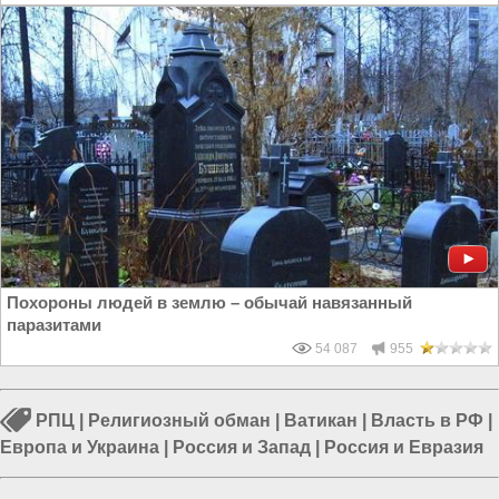
Похороны людей в землю – обычай навязанный
паразитами
54 087
955
РПЦ
|
Религиозный обман
|
Ватикан
|
Власть в РФ
|
Европа и Украина
|
Россия и Запад
|
Россия и Евразия