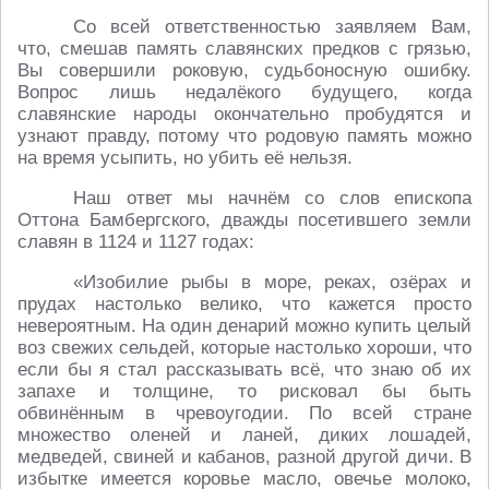
Cо всей ответственностью заявляем Вам,
что, смешав память славянских предков с грязью,
Вы совершили роковую, судьбоносную ошибку.
Вопрос лишь недалёкого будущего, когда
славянские народы окончательно пробудятся и
узнают правду, потому что родовую память можно
на время усыпить, но убить её нельзя.
Наш ответ мы начнём со слов епископа
Оттона Бамбергского, дважды посетившего земли
славян в 1124 и 1127 годах:
«Изобилие рыбы в море, реках, озёрах и
прудах настолько велико, что кажется просто
невероятным. На один денарий можно купить целый
воз свежих сельдей, которые настолько хороши, что
если бы я стал рассказывать всё, что знаю об их
запахе и толщине, то рисковал бы быть
обвинённым в чревоугодии. По всей стране
множество оленей и ланей, диких лошадей,
медведей, свиней и кабанов, разной другой дичи. В
избытке имеется коровье масло, овечье молоко,