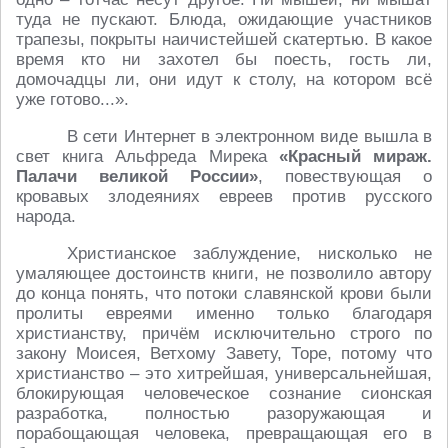
туда не пускают. Блюда, ожидающие участников
трапезы, покрыты наичистейшей скатертью. В какое
время кто ни захотел бы поесть, гость ли,
домочадцы ли, они идут к столу, на котором всё
уже готово...».
В сети Интернет в электронном виде вышла в
свет книга Альфреда Мирека
«Красный мираж.
Палачи великой России»
, повествующая о
кровавых злодеяниях евреев против русского
народа.
Христианское заблуждение, нисколько не
умаляющее достоинств книги, не позволило автору
до конца понять, что потоки славянской крови были
пролиты евреями именно только благодаря
христианству, причём исключительно строго по
закону Моисея, Ветхому Завету, Торе, потому что
христианство – это хитрейшая, универсальнейшая,
блокирующая человеческое сознание сионская
разработка, полностью разоружающая и
порабощающая человека, превращающая его в