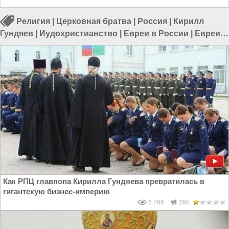
Религия
|
Церковная братва
|
Россия
|
Кирилл
Гундяев
|
Иудохристианство
|
Евреи в России
|
Евреи и
Россия
Как РПЦ главпопа Кирилла Гундяева превратилась в
гигантскую бизнес-империю
6 766
295