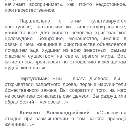
начинает воспринимать, как что-то недостойное,
противоестественное.
Параллельно с этим культивируется
преступное, патологически гипертрофированное,
убийственное для живого человека христианское
целомудрие, безбрачие, монашество, именно в
связи с чем, женщина в христианстве объявляется
исчадием ада, худшим из всех животных, самым
опасным существом на свете, врагом мира. Вот,
какие слова произносят по отношению к женщинам
иудейские святые:
Тертуллиан
: «Вы – врата дьявола, вы –
открыватели запретного древа, первые нарушители
божественного закона. Вы совратили того, на кого
не осмеливался напасть сам дьявол. Вы разрушили
образ Божий – человека…»
Климент Александрийский
: «Становится
стыдно при размышлении о том, какова природа
женщины…»