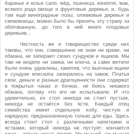
баранье и козье сало, мёд, пшеница, конопля, мак,
всякого рода овощи и фруктовые деревья, и, будь
там ещё виноградные лозы, оливковые деревья и
смоковницы, можно было бы принять эту страну за
обетованную, до того в ней много плодовых
деревьев...
Честность же и товарищество среди них
таковы, что они, совершенно не зная ни кражи, ни
обмана, не запирают своих сундуков и ящиков. Мы
там не видели ни замка, ни ключа, а сами жители
были очень удивлены, заметив, что вьючные ящики
и сундуки епископа запирались на замок. Платья
свои, деньги и разные драгоценности они содержат
в покрытых чанах и бочках, не боясь никакого
обмана, потому что его не испытывали. И что
удивительно, их стол никогда не стоит пустым,
никогда не остаётся без яств. Каждый отец
семейства имеет отдельную избу, чистую и
нарядную, предназначенную только для еды. Здесь
всегда стоит стол с различными напитками и
яствами, который никогда не пустует: кончается
одно – тотчас несут другое. Ни мышей, ни мышат