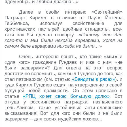
ядом кобры и злобой дракона…»
Далее в своём интервью «Святейший»
Патриарх Кирилл, в отличие от Пауля Йозефа
Геббельса, используя свойственные для
христианских пастырей двойные стандарты, всё-
таки как бы сделал оговорку:
«Потому что для
кого-то и
мы
были некогда варварами, хотя на
самом деле варварами никогда не были…»
Очень интересно понять, кто такие
«мы»
и
«для кого» гражданин Гундяев и иже с ним «не
были варварами»? Для ответа на этот вопрос
достаточно вспомнить, кем был Гундяев до того, как
стал патриархом (см. статью
«Бандиты в рясах»
), и
куда Кирилл Гундяев ездил на утверждение в своей
будущей новой должности. Об этом написано в
статье
«РПЦ хочет свою большую долю»
. Вот
откуда у россиянского патриарха, назначенного
Тель-Авивом, такие устойчивые анти-славянские
высказывания! Вот для кого они были и не были
варварами – для своих иудейских хозяев…