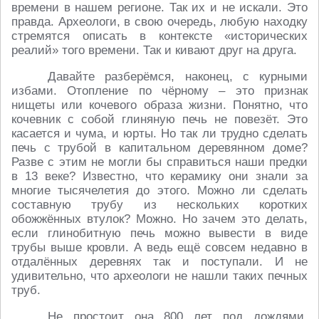
времени в нашем регионе. Так их и не искали. Это
правда. Археологи, в свою очередь, любую находку
стремятся описать в контексте «исторических
реалий» того времени. Так и кивают друг на друга.
Давайте разберёмся, наконец, с курными
избами. Отопление по чёрному – это признак
нищеты или кочевого образа жизни. Понятно, что
кочевник с собой глиняную печь не повезёт. Это
касается и чума, и юрты. Но так ли трудно сделать
печь с трубой в капитальном деревянном доме?
Разве с этим не могли бы справиться наши предки
в 13 веке? Известно, что керамику они знали за
многие тысячелетия до этого. Можно ли сделать
составную трубу из нескольких коротких
обожжённых втулок? Можно. Но зачем это делать,
если глинобитную печь можно вывести в виде
трубы выше кровли. А ведь ещё совсем недавно в
отдалённых деревнях так и поступали. И не
удивительно, что археологи не нашли таких печных
труб.
Не простоит она 800 лет под дождями,