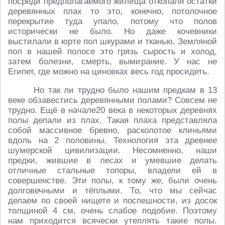
посреди предполагаемого жилища откопали остатки
деревянных плах то это, конечно, потолочное
перекрытие туда упало, потому что полов
исторически не было. Но даже кочевники
выстилали в юрте пол шкурами и тканью. Земляной
пол в нашей полосе это грязь сырость и холод,
затем болезни, смерть, вымирание. У нас не
Египет, где можно на циновках весь год просидеть.
Но так ли трудно было нашим предкам в 13
веке обзавестись деревянными полами? Совсем не
трудно. Ещё в начале20 века в некоторых деревнях
полы делали из плах. Такая плаха представляла
собой массивное бревно, расколотое клиньями
вдоль на 2 половины. Технология эта древнее
шумерской цивилизации. Несомненно, наши
предки, жившие в лесах и умевшие делать
отличные стальные топоры, владели ей в
совершенстве. Эти полы, к тому же, были очень
долговечными и тёплыми. То, что мы сейчас
делаем по своей нищете и поспешности, из досок
толщиной 4 см, очень слабое подобие. Поэтому
нам приходится всячески утеплять такие полы.