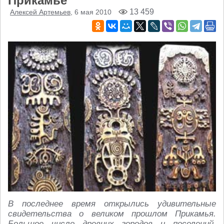
Прикамье
13 459
Алексей Артемьев
, 6 мая 2010
В последнее время открылись удивительные
свидетельства о великом прошлом Прикамья.
Большое число древних городов и поселений,