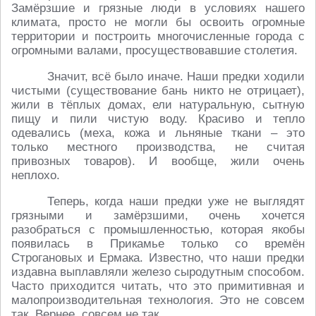
Замёрзшие и грязные люди в условиях нашего
климата, просто не могли бы освоить огромные
территории и построить многочисленные города с
огромными валами, просуществовавшие столетия.
Значит, всё было иначе. Наши предки ходили
чистыми (существование бань никто не отрицает),
жили в тёплых домах, ели натуральную, сытную
пищу и пили чистую воду. Красиво и тепло
одевались (меха, кожа и льняные ткани – это
только местного производства, не считая
привозных товаров). И вообще, жили очень
неплохо.
Теперь, когда наши предки уже не выглядят
грязными и замёрзшими, очень хочется
разобраться с промышленностью, которая якобы
появилась в Прикамье только со времён
Строгановых и Ермака. Известно, что наши предки
издавна выплавляли железо сыродутным способом.
Часто приходится читать, что это примитивная и
малопроизводительная технология. Это не совсем
так. Вернее, совсем не так.