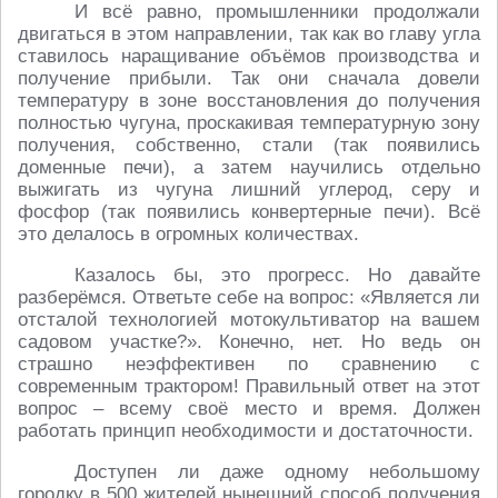
И всё равно, промышленники продолжали
двигаться в этом направлении, так как во главу угла
ставилось наращивание объёмов производства и
получение прибыли. Так они сначала довели
температуру в зоне восстановления до получения
полностью чугуна, проскакивая температурную зону
получения, собственно, стали (так появились
доменные печи), а затем научились отдельно
выжигать из чугуна лишний углерод, серу и
фосфор (так появились конвертерные печи). Всё
это делалось в огромных количествах.
Казалось бы, это прогресс. Но давайте
разберёмся. Ответьте себе на вопрос: «Является ли
отсталой технологией мотокультиватор на вашем
садовом участке?». Конечно, нет. Но ведь он
страшно неэффективен по сравнению с
современным трактором! Правильный ответ на этот
вопрос – всему своё место и время. Должен
работать принцип необходимости и достаточности.
Доступен ли даже одному небольшому
городку в 500 жителей нынешний способ получения