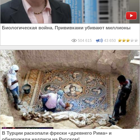
Биологическая война. Прививками убивают миллионы
504 615
43 650
В Турции раскопали фрески «древнего Рима» и
обнаружили надписи на Русском!