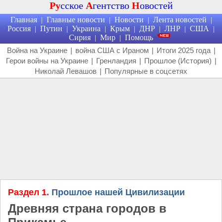
Ру
сское
А
гентство
Н
овостей
Главная
Главные новости
Новости
Лента новостей
|
|
|
|
Россия
Путин
Украина
Крым
ДНР
ЛНР
США
|
|
|
|
|
|
|
Сирия
Мир
Помощь
|
|
Война на Украине
|
война США с Ираном
|
Итоги 2025 года
|
Герои войны на Украине
|
Гренландия
|
Прошлое (История)
|
Николай Левашов
|
Популярные в соцсетях
Раздел 1.
Прошлое нашей Цивилизации
Древняя страна городов в