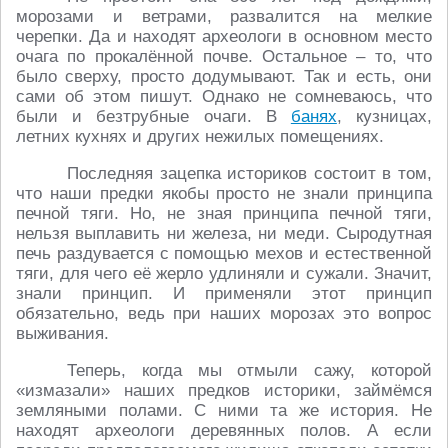
морозами и ветрами, развалится на мелкие
черепки. Да и находят археологи в основном место
очага по прокалённой почве. Остальное – то, что
было сверху, просто додумывают. Так и есть, они
сами об этом пишут. Однако не сомневаюсь, что
были и безтрубные очаги. В
банях
, кузницах,
летних кухнях и других нежилых помещениях.
Последняя зацепка историков состоит в том,
что наши предки якобы просто не знали принципа
печной тяги. Но, не зная принципа печной тяги,
нельзя выплавить ни железа, ни меди. Сыродутная
печь раздувается с помощью мехов и естественной
тяги, для чего её жерло удлиняли и сужали. Значит,
знали принцип. И применяли этот принцип
обязательно, ведь при наших морозах это вопрос
выживания.
Теперь, когда мы отмыли сажу, которой
«измазали» наших предков историки, займёмся
земляными полами. С ними та же история. Не
находят археологи деревянных полов. А если