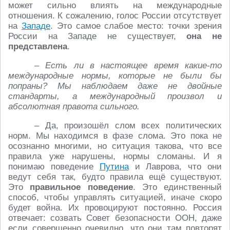
может сильно влиять на международные
отношения. К сожалению, голос России отсутствует
на
Западе
. Это самое слабое место: точки зрения
России на Западе не существует,
она не
представлена
.
– Есть ли в настоящее время какие-то
международные нормы, которые не были бы
попраны? Мы наблюдаем даже не двойные
стандарты, а международный произвол и
абсолютная правота сильного.
– Да, произошёл слом всех политических
норм. Мы находимся в фазе слома. Это пока не
осознанно многими, но ситуация такова, что все
правила уже нарушены, нормы сломаны. И я
понимаю поведение
Путина
и Лаврова, что они
ведут себя так, будто правила ещё существуют.
Это
правильное поведение
. Это единственный
способ, чтобы управлять ситуацией, иначе скоро
будет война. Их провоцируют постоянно. Россия
отвечает: созвать Совет безопасности ООН, даже
если совершенно очевидно, что они там повторят