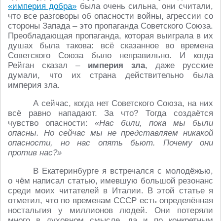
«империя добра»
была очень сильна, они считали,
что все разговоры об опасности войны, агрессии со
стороны Запада – это пропаганда Советского Союза.
Преобладающая пропаганда, которая выиграла в их
душах была такова: всё сказанное во времена
Советского Союза было неправильно. И когда
Рейган сказал –
империя зла
, даже русские
думали, что их страна действительно была
империя зла.
А сейчас, когда нет Советского Союза, на них
всё равно нападают. За что? Тогда создаётся
чувство опасности:
«Нас били, пока мы были
опасны. Но сейчас мы не представляем никакой
опасности, но нас опять бьют. Почему они
против нас?»
В Екатеринбурге я встречался с молодёжью,
о чём написал статью, имевшую большой резонанс
среди моих читателей в Италии. В этой статье я
отметил, что по временам СССР есть определённая
ностальгия у миллионов людей. Они потеряли
много в духовном смысле, да и по конкретным