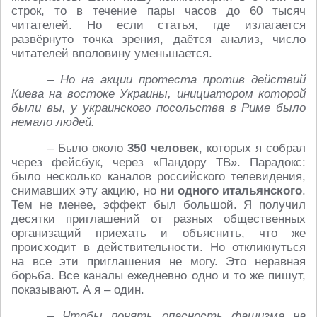
строк, то в течение пары часов до 60 тысяч
читателей. Но если статья, где излагается
развёрнуто точка зрения, даётся анализ, число
читателей вполовину уменьшается.
– Но на акции протеста против действий
Киева на востоке Украины, инициатором которой
были вы, у украинского посольства в Риме было
немало людей.
– Было около
350 человек
, которых я собрал
через фейсбук, через «Пандору ТВ». Парадокс:
было несколько каналов российского телевидения,
снимавших эту акцию, но
ни одного итальянского
.
Тем не менее, эффект был большой. Я получил
десятки приглашений от разных общественных
организаций приехать и объяснить, что же
происходит в действительности. Но откликнуться
на все эти приглашения не могу. Это неравная
борьба. Все каналы ежедневно одно и то же пишут,
показывают. А я – один.
– Чтобы понять опасность фашизма на