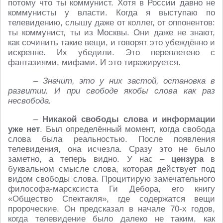
потому что ты коммунист. Хотя в России давно не
коммунисты у власти. Когда я выступаю по
телевидению, слышу даже от коллег, от оппонентов:
ты коммунист, ты из Москвы. Они даже не знают,
как сочинить такие вещи, и говорят это убеждённо и
искренне. Их убедили. Это переплетено с
фантазиями, мифами. И это тиражируется.
– Значит, это у них застой, остановка в
развитии. И при свободе якобы слова как раз
несвобода.
–
Никакой свободы слова и информации
уже нет
. Был определённый момент, когда свобода
слова была реальностью. После появления
телевидения, она исчезла. Сразу это не было
заметно, а теперь видно. У нас –
цензура
в
буквальном смысле слова, которая действует под
видом свободы слова. Процитирую замечательного
философа-марсксиста Ги Дебора, его книгу
«Общество Спектакля», где содержатся вещи
пророческие. Он предсказал в начале 70-х годов,
когда телевидение было далеко не таким, как