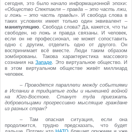
сегодня, это было начало информационной эпохи:
«Общество Спектакля – правда – это часть лжи,
и ложь – это часть правды»
. И свобода слова в
таких условиях имеет только один эквивалент –
манипуляцию
. Свобода слова? Да, кажется, что ты
свободен, но ложь и правда связаны. И человек,
если он не профессионал, не может сопоставить
одно с другим, отделить одно от другого. Он
воспринимает всё вместе. Люди таким образом
зомбированы. Такова характеристика массового
сознания на
Западе
. Это виртуальное общество. И
в этом виртуальном обществе живёт миллиард
человек.
– Проводятся параллели между событиями
в Испании в тридцатые годы и нынешней войной
на Юго-Востоке. Станут туда приезжать
добровольцами прогрессивно мыслящие граждане
из разных стран?
– Там опасная ситуация, если она
продолжится, трудно предсказать, что будет
дальше. Потому что
НАТО
бряцает оружием и уже