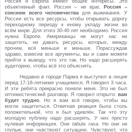
Россия и Европа имеют общие интересы. Это
объективный факт. Россия – не враг,
Россия –
союзник всего человечества
для выживания. У
России есть все ресурсы, чтобы открывать дорогу
переходному периоду к иному укладу жизни во
всём мире. Для этого 30-40 лет необходимо. Россия
нужна Европе. Американцы не могут нас ни
защитить, ни давать ресурсы, которых, между
прочим, всё меньше и меньше. Порассуждав
здраво, взвесив все аргументы, вы и сами можете
прийти к выводу, что это так. Но надо расширять
аудиторию, чтобы всё это объяснять.
Недавно в городе Парма я выступил в лицее
перед 17-18-летними учащимися. Я говорил 3 часа.
И эти ребята прекрасно поняли меня. Это не был
оптимистический разговор. Я говорил открыто:
вам
будет трудно
. Но я вам всё говорю, чтобы вы
могли защититься. Ответная реакция была столь
положительной, что я был удивлён. Так что эту
молодую публику надо расширять. У них просто
нулевая информация. Они
tabula rasa
. Но они не
глупые, они чувствуют ситуацию. Чувствуют, что