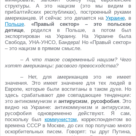
структуры. А это нацизм (это мы видим в
прибалтийских республиках), построенный руками
американцев. И сейчас это делается на
Украине
, в
Польше
.
«Правый сектор» – это польское
детище
, родился в Польше, а потом был
экспортирован на Украину. На Украине была
Свобода, УНА‑УНСО, Бандера! Но «Правый сектор»
– это нацизм в прямом смысле.
– А что такое современный нацизм? Чего
хотят американцы: расового превосходства?
– Нет, для американцев это не имеет
значения. Это имеет значение для тех людей в
Европе, которые были воспитаны в таком духе. Но
здесь срабатывают две совпадающие тенденции:
это антикоммунизм и
антирусизм
,
русофобия
. Это
видно на Украине: антикоммунизм и антирусизм,
русофобия одновременно действуют. Я сам,
поскольку был
коммунистом
, корреспондентом во
времена СССР в Москве, до сих пор получаю много
оскорбительных писем. Говорят: ты друг Путина,