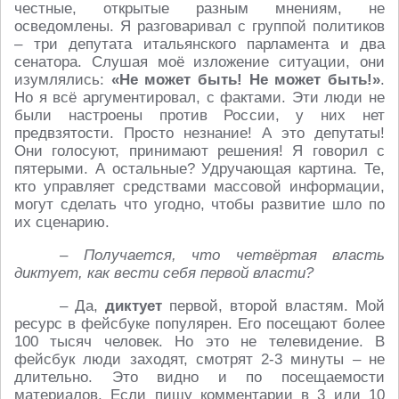
честные, открытые разным мнениям, не
осведомлены. Я разговаривал с группой политиков
– три депутата итальянского парламента и два
сенатора. Слушая моё изложение ситуации, они
изумлялись:
«Не может быть! Не может быть!»
.
Но я всё аргументировал, с фактами. Эти люди не
были настроены против России, у них нет
предвзятости. Просто незнание! А это депутаты!
Они голосуют, принимают решения! Я говорил с
пятерыми. А остальные? Удручающая картина. Те,
кто управляет средствами массовой информации,
могут сделать что угодно, чтобы развитие шло по
их сценарию.
– Получается, что четвёртая власть
диктует, как вести себя первой власти?
– Да,
диктует
первой, второй властям. Мой
ресурс в фейсбуке популярен. Его посещают более
100 тысяч человек. Но это не телевидение. В
фейсбук люди заходят, смотрят 2-3 минуты – не
длительно. Это видно и по посещаемости
материалов. Если пишу комментарии в 3 или 10