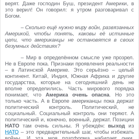
верят. Даже господин Буш, президент Америки, в
это верил! Он говорил: я утром разговаривал с
Богом.
– Сколько ещё нужно миру войн, развязанных
Америкой, чтобы понять, каковы её истинные
цели, что американцы не остановятся в своих
безумных действиях?
– Мир в определённом смысле уже прозрел.
Не в Европе пока. Признаки проявления реальности
– в Латинской Америке. Это серьёзно – целый
континент. Китай, Индия, Южная Африка и другие
государства, которые на сегодняшний день не
вполне определились. Часть мирового порядка
понимает, что
Америка очень опасна
. Но это
только часть. А в Европе американцы пока держат
политический контроль. Политический, не
социальный. Социальный контроль они теряют. А
политический и, конечно, военный, держат. Позиции
НАТО
там очень сильны. Я убеждён:
выход
из
НАТО
– это предварительный шаг, чтобы избежать
войны. И эта моя платформа набирает очки.