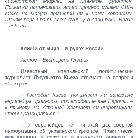
сионистской мафией на планете, рушится.
Попытки остановить этот процесс руками США
тоже не могут привести ни к чему хорошему.
Людям пора брать свою судьбу в свои руки! Иначе
– гибель...
Ключи от мира – в руках России...
Автор – Екатерина Глушик
Известный итальянский политический
журналист
Джульетто Кьеза
отвечает на вопросы
«Завтра»...
– Господин Кьеза, понимают ли западные
европейцы процессы, происходящие вне Европы, –
к примеру, на Украине? Хватает ли информации,
чтобы разобраться?
– У европейцев нет никакой достоверной
информации об украинском кризисе. Практически
все каналы
, я сужу по итальянским каналам, а