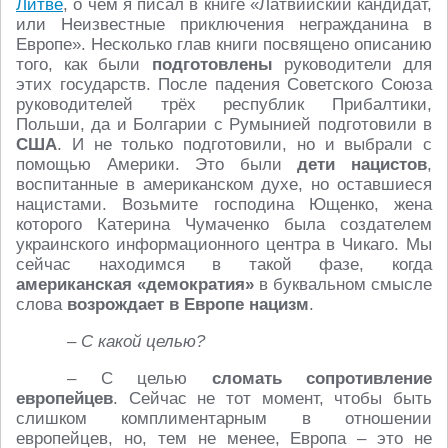
Литве
, о чём я писал в книге «Латвийский кандидат,
или Неизвестные приключения негражданина в
Европе». Несколько глав книги посвящено описанию
того, как были
подготовлены
руководители для
этих государств. После падения Советского Союза
руководителей трёх республик Прибалтики,
Польши, да и Болгарии с Румынией подготовили в
США
. И не только подготовили, но и выбрали с
помощью Америки. Это были
дети нацистов
,
воспитанные в американском духе, но оставшиеся
нацистами. Возьмите господина Ющенко, жена
которого Катерина Чумаченко была создателем
украинского информационного центра в Чикаго. Мы
сейчас находимся в такой фазе, когда
американская «демократия»
в буквальном смысле
слова
возрождает в Европе нацизм
.
– С какой целью?
– С целью
сломать сопротивление
европейцев
. Сейчас не тот момент, чтобы быть
слишком комплиментарным в отношении
европейцев, но, тем не менее, Европа – это не