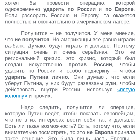
хотел бы провести операцию, которой
одновременно
ударить по России
и
по Европе
.
Если рассорить Россию и Европу, та окажется
полностью и окончательно в американском лагере.
Получится – не получится. У меня мнение,
что
не получится
. Но американцы всё равно играли
ва-банк. Думаю, будут играть и дальше. Поэтому
ситуация очень и очень серьёзная. Это не
региональный кризис, это кризис, который был
создан искусственно
против России
, чтобы
ударить по России и особо подчеркну – чтобы
ударить Путина лично
. Они думают, что если
уберут Путина, у них будут развязаны руки, чтобы
действовать внутри России, используя
«пятую
колонну»
и прочих.
Надо следить, получится ли операция,
которую Путин ведёт, чтобы показать европейцам,
что не в их интересах вести себя так и дальше.
Есть ли такая возможность? Есть, потому что, если
внимательно посмотреть, то это
не Европа
приняла
такое решение. Это была лишь часть Европы –