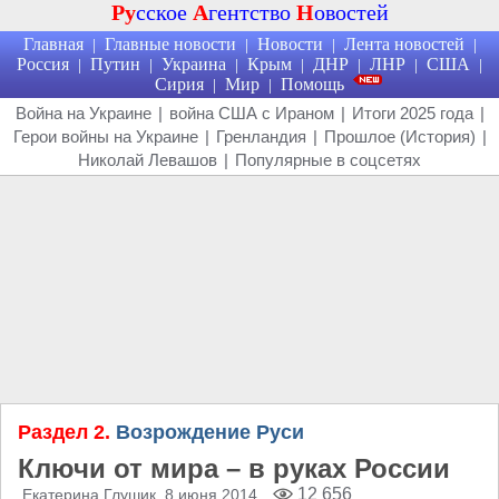
Ру
сское
А
гентство
Н
овостей
Главная
Главные новости
Новости
Лента новостей
|
|
|
|
Россия
Путин
Украина
Крым
ДНР
ЛНР
США
|
|
|
|
|
|
|
Сирия
Мир
Помощь
|
|
Война на Украине
|
война США с Ираном
|
Итоги 2025 года
|
Герои войны на Украине
|
Гренландия
|
Прошлое (История)
|
Николай Левашов
|
Популярные в соцсетях
Раздел 2.
Возрождение Руси
Ключи от мира – в руках России
12 656
Екатерина Глушик
, 8 июня 2014