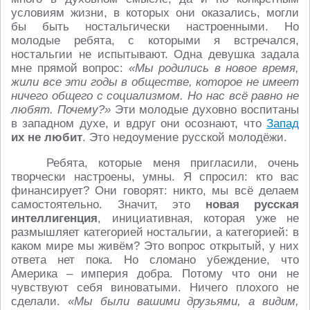
условиям жизни, в которых они оказались, могли
бы быть ностальгически настроенными. Но
молодые ребята, с которыми я встречался,
ностальгии не испытывают. Одна девушка задала
мне прямой вопрос:
«Мы родились в новое время,
жили все эти годы в обществе, которое не имеет
ничего общего с социализмом. Но нас всё равно не
любят. Почему?»
Эти молодые духовно воспитаны
в западном духе, и вдруг они осознают, что
Запад
их не любит
. Это недоумение русской молодёжи.
Ребята, которые меня пригласили, очень
творчески настроены, умны. Я спросил: кто вас
финансирует? Они говорят: никто, мы всё делаем
самостоятельно. Значит, это
новая русская
интеллигенция
, инициативная, которая уже не
размышляет категорией ностальгии, а категорией: в
каком мире мы живём? Это вопрос открытый, у них
ответа нет пока. Но сломано убеждение, что
Америка – империя добра. Потому что они не
чувствуют себя виноватыми. Ничего плохого не
сделали.
«Мы были вашими друзьями, а видим,