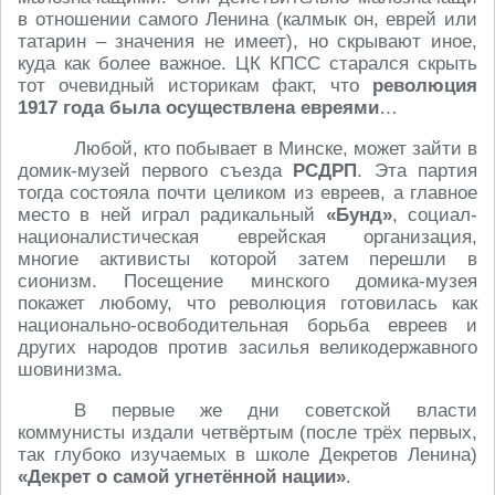
в отношении самого Ленина (калмык он, еврей или
татарин – значения не имеет), но скрывают иное,
куда как более важное. ЦК КПСС старался скрыть
тот очевидный историкам факт, что
революция
1917 года была осуществлена евреями
…
Любой, кто побывает в Минске, может зайти в
домик-музей первого съезда
РСДРП
. Эта партия
тогда состояла почти целиком из евреев, а главное
место в ней играл радикальный
«Бунд»
, социал-
националистическая еврейская организация,
многие активисты которой затем перешли в
сионизм. Посещение минского домика-музея
покажет любому, что революция готовилась как
национально-освободительная борьба евреев и
других народов против засилья великодержавного
шовинизма.
В первые же дни советской власти
коммунисты издали четвёртым (после трёх первых,
так глубоко изучаемых в школе Декретов Ленина)
«Декрет о самой угнетённой нации»
.