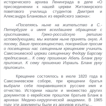
исторического архива Ленинграда в деле «О
присоединении к нашей церкви Житомирского
поветового училища студентов Дмитрия и
Александра Бланковых из еврейского закона»:
«Поселяясь ныне на жительство в С.-
Петербурге и имея всегдашнее обращение с
христианами, Греко-российскую религию
исповедующими, мы желаем ныне принять оную. А
посему, Ваше преосвященство, покорнейше просим
о посвящении нас священным крещением учинить
Самсониевской церкви священнику Федору Барсову
предписание... К сему прошению Абель Бланк руку
приложил. К сему прошению Израиль Бланк руку
приложил»
.
Крещение состоялось в июле 1820 года в
Самсониевском соборе, при крещении братья
выбрали себе понравившиеся русские имя и
отчество. Историки нашли и множество других
документов о еврейском прошлом братьев Бланк в
архивах Медико-хирургической академии. В 1965
году эти документы были из архивов изъяты…