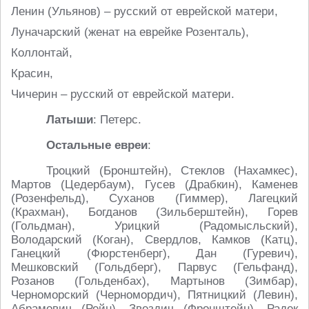
Ленин (Ульянов) – русский от еврейской матери,
Луначарский (женат на еврейке Розенталь),
Коллонтай,
Красин,
Чичерин – русский от еврейской матери.
Латыши
: Петерс.
Остальные евреи
:
Троцкий (Бронштейн), Стеклов (Нахамкес),
Мартов (Цедербаум), Гусев (Драбкин), Каменев
(Розенфельд), Суханов (Гиммер), Лагецкий
(Крахман), Богданов (Зильберштейн), Горев
(Гольдман), Урицкий (Радомысльский),
Володарский (Коган), Свердлов, Камков (Катц),
Ганецкий (Фюрстенберг), Дан (Гуревич),
Мешковский (Гольдберг), Парвус (Гельфанд),
Розанов (Гольденбах), Мартынов (Зимбар),
Черноморский (Черномордич), Пятницкий (Левин),
Абрамович (Рейн), Звездич (Фронштейн), Радек