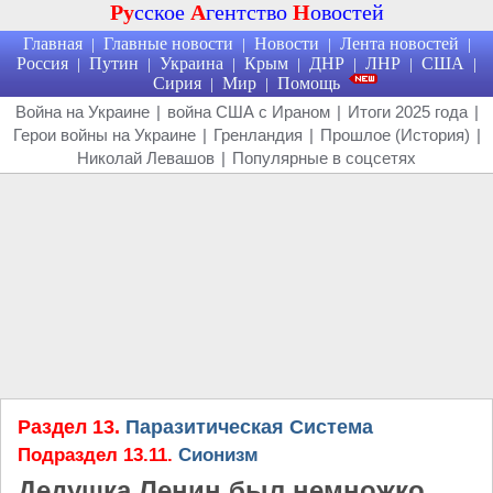
Ру
сское
А
гентство
Н
овостей
Главная
Главные новости
Новости
Лента новостей
|
|
|
|
Россия
Путин
Украина
Крым
ДНР
ЛНР
США
|
|
|
|
|
|
|
Сирия
Мир
Помощь
|
|
Война на Украине
|
война США с Ираном
|
Итоги 2025 года
|
Герои войны на Украине
|
Гренландия
|
Прошлое (История)
|
Николай Левашов
|
Популярные в соцсетях
Раздел 13.
Паразитическая Система
Подраздел 13.11.
Сионизм
Дедушка Ленин был немножко