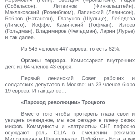
(Собельсон), Литвинов (Финкельштейн),
Маклаковский (Розенблюм), Лапинский (Левинсон),
Бобров (Натансон), Глазунов (Шульце), Лебедева
(Лимсо), Иоффе, Каминский (Гофман), Изгоев
(Гольдман), Владимиров (Фельдман), Ларин (Лурье)
и так далее.
Из 545 человек 447 евреев, то есть 82%.
Органы террора
. Комиссариат внутренних
дел: из 64 членов 43 еврея.
Первый ленинский Совет рабочих и
солдатских депутатов в Москве: из 23 членов бюро
19 евреев. И так далее…
«Пароход революции» Троцкого
Вместо того чтобы протереть глаза свои и
увидеть очевидное, мы все сегодня в плену своих
мифов. Коммунисты и «патриоты» СНГ пафосно
осуждают роль США в смещении режимов
Милошевича и Шеварднадзе. Побойтесь Бога, а как