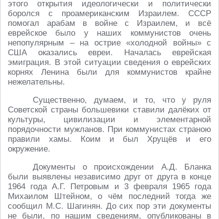
этого открытия идеологически и политически
боролся с проамериканским Израилем. СССР
помогал арабам в войне с Израилем, и всё
еврейское было у наших коммунистов очень
непопулярным – на острие «холодной войны» с
США оказались евреи. Началась еврейская
эмиграция. В этой ситуации сведения о еврейских
корнях Ленина были для коммунистов крайне
нежелательны.
Существенно, думаем, и то, что у руля
Советской страны большевики ставили далёких от
культуры, цивилизации и элементарной
порядочности мужланов. При коммунистах страною
правили хамы. Коим и был Хрущёв и его
окружение.
Документы о происхождении А.Д. Бланка
были выявлены независимо друг от друга в конце
1964 года А.Г. Петровым и 3 февраля 1965 года
Михаилом Штейном, о чём последний тогда же
сообщил М.С. Шагинян. До сих пор эти документы
не были, по нашим сведениям, опубликованы в