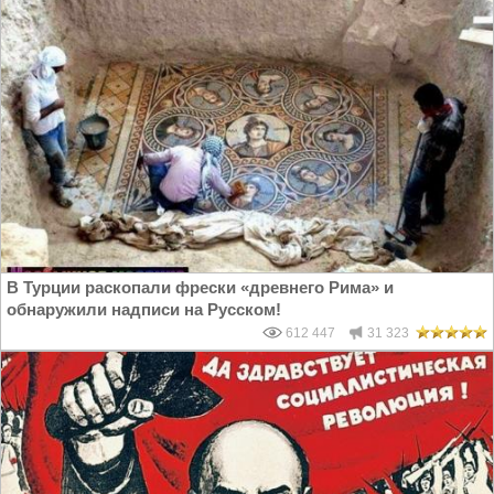
В Турции раскопали фрески «древнего Рима» и
обнаружили надписи на Русском!
612 447
31 323