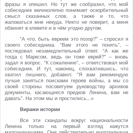
фразы я опешил. Но тут же сообразил, что мой
собеседник великолепно понимает оскорбительный
смысл сказанных слов, а также и то, что
жаловаться мне некуда. Никто не поверит, а меня
обвинят в клевете и в чём угодно другом.
“А что, быть евреем это позор?” – спросил я
своего собеседника. “Вам этого не понять”, –
последовал незамедлительный ответ. “А как же
тогда с Марксом, ведь он тоже еврей?” – вновь
задал я вопрос. “К сожалению”, – ответствовал мой
собеседник. И тут, наконец, спохватившись, что
хватил лишнего, добавил: “Я вам рекомендую
лучше заняться поисками героев войны, а мы со
своей стороны посоветуем руководству архивов
документы, касающиеся предков Ленина, вам не
давать”. На этом мы и простились...»
Виражи истории
Все эти скандалы вокруг национальности
Ленина только на первый взгляд кажутся
малозначащими. Они действительно малозначащи