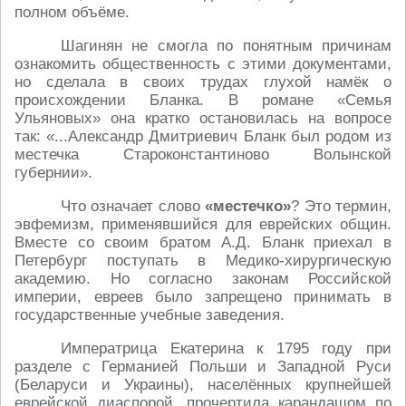
полном объёме.
Шагинян не смогла по понятным причинам
ознакомить общественность с этими документами,
но сделала в своих трудах глухой намёк о
происхождении Бланка. В романе «Семья
Ульяновых» она кратко остановилась на вопросе
так: «...Александр Дмитриевич Бланк был родом из
местечка Староконстантиново Волынской
губернии».
Что означает слово
«местечко»
? Это термин,
эвфемизм, применявшийся для еврейских общин.
Вместе со своим братом А.Д. Бланк приехал в
Петербург поступать в Медико-хирургическую
академию. Но согласно законам Российской
империи, евреев было запрещено принимать в
государственные учебные заведения.
Императрица Екатерина к 1795 году при
разделе с Германией Польши и Западной Руси
(Беларуси и Украины), населённых крупнейшей
еврейской диаспорой, прочертила карандашом по