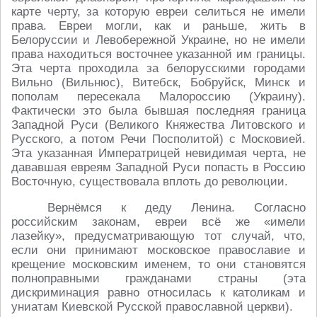
карте черту, за которую евреи селиться не имели
права. Евреи могли, как и раньше, жить в
Белоруссии и Левобережной Украине, но не имели
права находиться восточнее указанной им границы.
Эта черта проходила за белорусскими городами
Вильно (Вильнюс), Витебск, Бобруйск, Минск и
пополам пересекала Малороссию (Украину).
Фактически это была бывшая последняя граница
Западной Руси (Великого Княжества Литовского и
Русского, а потом Речи Посполитой) с Московией.
Эта указанная Императрицей невидимая черта, не
дававшая евреям Западной Руси попасть в Россию
Восточную, существовала вплоть до революции.
Вернёмся к деду Ленина. Согласно
российским законам, евреи всё же «имели
лазейку», предусматривающую тот случай, что,
если они принимают московское православие и
крещение московским именем, то они становятся
полноправными гражданами страны (эта
дискриминация равно относилась к католикам и
униатам Киевской Русской православной церкви).