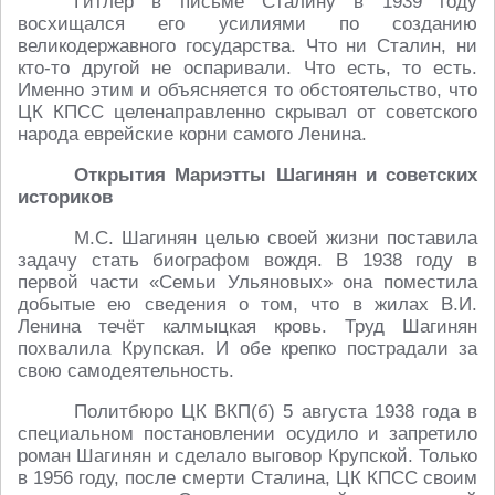
Гитлер в письме Сталину в 1939 году
восхищался его усилиями по созданию
великодержавного государства. Что ни Сталин, ни
кто-то другой не оспаривали. Что есть, то есть.
Именно этим и объясняется то обстоятельство, что
ЦК КПСС целенаправленно скрывал от советского
народа еврейские корни самого Ленина.
Открытия Мариэтты Шагинян и советских
историков
М.С. Шагинян целью своей жизни поставила
задачу стать биографом вождя. В 1938 году в
первой части «Семьи Ульяновых» она поместила
добытые ею сведения о том, что в жилах В.И.
Ленина течёт калмыцкая кровь. Труд Шагинян
похвалила Крупская. И обе крепко пострадали за
свою самодеятельность.
Политбюро ЦК ВКП(б) 5 августа 1938 года в
специальном постановлении осудило и запретило
роман Шагинян и сделало выговор Крупской. Только
в 1956 году, после смерти Сталина, ЦК КПСС своим