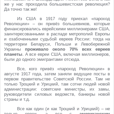
же у нас проходила большевистская революция?
Да точно так же!
Из США в 1917 году приехал «пароход
Революции» – он привёз большевиков, которые
финансировались еврейскими миллионерами США,
заинтересованными в распаде метрополий Европы
и озабоченными судьбой евреев России: тогда на
территории Беларуси, Польши и Левобережной
Украины
проживало около 70% всех евреев
планеты
. А все евреи США, включая миллионеров,
были до одного эмигрантами отсюда.
Все, кого привёз «пароход Революции» в
августе 1917 года, затем заняли ведущие посты в
первом правительстве Советской России. Там не
только Троцкий и Урицкий, там сотни людей новой
администрации: советские министры, их замы,
руководители силовых ведомств, банкиры новой
страны и т.д.
Все как один (и как Троцкий и Урицкий) – не
только евреи, а все с
американским