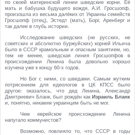
по своей материнской линии шведские корни. Её
мать и бабушка будущего вождя, А.И. Гросшопф,
произошла из весьма далёких от Украины семейств
Гросшопф (отец), Эстедт (мать), Борг, Аренберг и
так далее в глубь истории.
Исследование шведских (не русских, не
советских и абсолютно буржуйских) корней Ильича
было в СССР крамольным и опасным занятием, но,
тем не менее, шведская линия Гросшопфов в
происхождении Ленина была довольно хорошо
изучена уже к концу 60-х годов.
Но Бог с ними, со шведами. Самым жутким
потрясением для идеологов в ЦК КПСС было
другое: оказалось, что дед Ленина, Александр
Дмитриевич Бланк, был рождён как
Израиль Бланк
и, понятно, никаким украинцем быть не мог.
Чем еврейское происхождение Ленина
напугало коммунистов?
Возможно, повлияло то, что СССР в годы