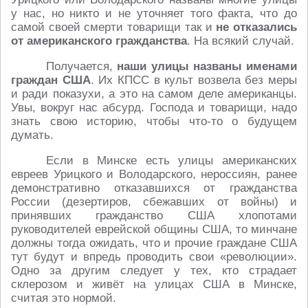
у нас, но никто и не уточняет того факта, что до
самой своей смерти товарищи так и
не отказались
от американского гражданства
. На всякий случай.
Получается,
наши улицы названы именами
граждан США
. Их КПСС в культ возвела без меры
и ради показухи, а это на самом деле американцы.
Увы, вокруг нас абсурд. Господа и товарищи, надо
знать свою историю, чтобы что-то о будущем
думать.
Если в Минске есть улицы американских
евреев Урицкого и Володарского, нероссиян, ранее
демонстративно отказавшихся от гражданства
России (дезертиров, сбежавших от войны) и
принявших гражданство США хлопотами
руководителей еврейской общины США, то минчане
должны тогда ожидать, что и прочие граждане США
тут будут и впредь проводить свои «революции».
Одно за другим следует у тех, кто страдает
склерозом и живёт на улицах США в Минске,
считая это нормой.