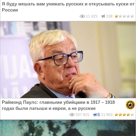
Я буду мешать вам унижать русских и откусывать куски от
России
11 425
338
Раймонд Паулс: главными убийцами в 1917 – 1918
годах были латыши и евреи, а не русские
337 915
21 903